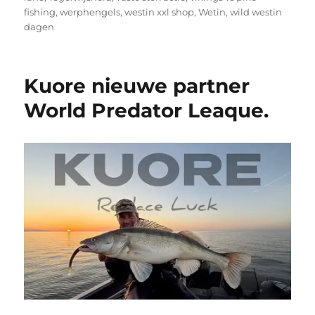
fishing
,
werphengels
,
westin xxl shop
,
Wetin
,
wild westin
dagen
Kuore nieuwe partner
World Predator Leaque.