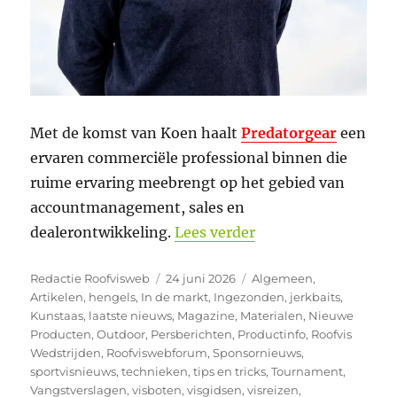
Met de komst van Koen haalt
Predatorgear
een
ervaren commerciële professional binnen die
ruime ervaring meebrengt op het gebied van
accountmanagement, sales en
“Koen van Goor ver
dealerontwikkeling.
Lees verder
Auteur
Geplaatst
Categorieën
Redactie Roofvisweb
24 juni 2026
Algemeen
,
op
Artikelen
,
hengels
,
In de markt
,
Ingezonden
,
jerkbaits
,
Kunstaas
,
laatste nieuws
,
Magazine
,
Materialen
,
Nieuwe
Producten
,
Outdoor
,
Persberichten
,
Productinfo
,
Roofvis
Wedstrijden
,
Roofviswebforum
,
Sponsornieuws
,
sportvisnieuws
,
technieken
,
tips en tricks
,
Tournament
,
Vangstverslagen
,
visboten
,
visgidsen
,
visreizen
,