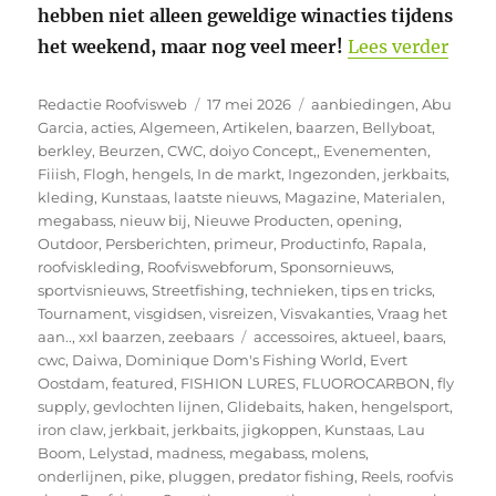
hebben niet alleen geweldige winacties tijdens
“Smar
het weekend, maar nog veel meer!
Lees verder
Auteur
Geplaatst
Categorieën
Redactie Roofvisweb
17 mei 2026
aanbiedingen
,
Abu
op
Garcia
,
acties
,
Algemeen
,
Artikelen
,
baarzen
,
Bellyboat
,
berkley
,
Beurzen
,
CWC
,
doiyo Concept,
,
Evenementen
,
Fiiish
,
Flogh
,
hengels
,
In de markt
,
Ingezonden
,
jerkbaits
,
kleding
,
Kunstaas
,
laatste nieuws
,
Magazine
,
Materialen
,
megabass
,
nieuw bij
,
Nieuwe Producten
,
opening
,
Outdoor
,
Persberichten
,
primeur
,
Productinfo
,
Rapala
,
roofviskleding
,
Roofviswebforum
,
Sponsornieuws
,
sportvisnieuws
,
Streetfishing
,
technieken
,
tips en tricks
,
Tournament
,
visgidsen
,
visreizen
,
Visvakanties
,
Vraag het
Tags
aan..
,
xxl baarzen
,
zeebaars
accessoires
,
aktueel
,
baars
,
cwc
,
Daiwa
,
Dominique Dom's Fishing World
,
Evert
Oostdam
,
featured
,
FISHION LURES
,
FLUOROCARBON
,
fly
supply
,
gevlochten lijnen
,
Glidebaits
,
haken
,
hengelsport
,
iron claw
,
jerkbait
,
jerkbaits
,
jigkoppen
,
Kunstaas
,
Lau
Boom
,
Lelystad
,
madness
,
megabass
,
molens
,
onderlijnen
,
pike
,
pluggen
,
predator fishing
,
Reels
,
roofvis