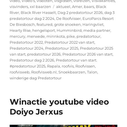
video
,
Video's
,
visboten
,
visgidsen
,
visreizen
,
Visvakanties
,
Tags
visvinders
,
xxl baarzen
aktueel
,
Amer
,
baars
,
Black
River
,
Black River Hasselt
,
Dag 2 predatortour 2026
,
dag 3
predatortour dag 2 2024
,
De Roofvisser
,
EuroParcs Resort
De Biesbosch
,
featured
,
grote snoeken
,
Haringvliet
,
Hearty Rise
,
hengelsport
,
Humminbird
,
media partner
,
mercury
,
merwede
,
minnkota
,
pike
,
predatortour
,
Predatortour 2022
,
Predatortour 2022 van start
,
Predatortour 2024
,
Predatortour 2025
,
Predatortour 2025
van start
,
predatortour 2026
,
Predatortour 2026 van start
,
Predatortour dag 2 2026
,
Predatortour van start.
#predatortour 2025
,
Rapala
,
roofvis
,
Roofvissen
,
roofvisweb
,
Roofvisweb.nl
,
Snoekbaarzen
,
Talon
,
winderige dag Predatortour
Winactie youtube video
Doiyo Jerxus