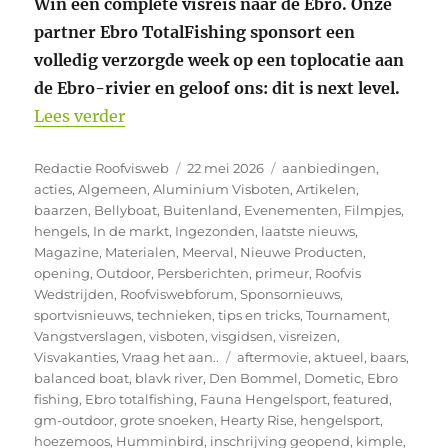
Win een complete visreis naar de Ebro. Onze
partner Ebro TotalFishing sponsort een
volledig verzorgde week op een toplocatie aan
de Ebro-rivier en geloof ons: dit is next level.
“Ebro Total Fishing Partner World Pred
Lees verder
Auteur
Geplaatst
Categorieën
Redactie Roofvisweb
22 mei 2026
aanbiedingen
,
op
acties
,
Algemeen
,
Aluminium Visboten
,
Artikelen
,
baarzen
,
Bellyboat
,
Buitenland
,
Evenementen
,
Filmpjes
,
hengels
,
In de markt
,
Ingezonden
,
laatste nieuws
,
Magazine
,
Materialen
,
Meerval
,
Nieuwe Producten
,
opening
,
Outdoor
,
Persberichten
,
primeur
,
Roofvis
Wedstrijden
,
Roofviswebforum
,
Sponsornieuws
,
sportvisnieuws
,
technieken
,
tips en tricks
,
Tournament
,
Vangstverslagen
,
visboten
,
visgidsen
,
visreizen
,
Tags
Visvakanties
,
Vraag het aan..
aftermovie
,
aktueel
,
baars
,
balanced boat
,
blavk river
,
Den Bommel
,
Dometic
,
Ebro
fishing
,
Ebro totalfishing
,
Fauna Hengelsport
,
featured
,
gm-outdoor
,
grote snoeken
,
Hearty Rise
,
hengelsport
,
hoezemoos
,
Humminbird
,
inschrijving geopend
,
kimple
,