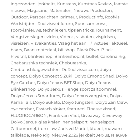
Ingezonden
,
jerkbaits
,
Kunstaas
,
Kunstaas Review
,
laatste
nieuws
,
Magazine
,
Materialen
,
Nieuwe Producten
,
Outdoor
,
Persberichten
,
primeur
,
Productinfo
,
Roofvis
Wedstrijden
,
Roofviswebforum
,
Sponsornieuws
,
sportvisnieuws
,
technieken
,
tips en tricks
,
Tournament
,
Vangstverslagen
,
video
,
Video's
,
visboten
,
visgidsen
,
Tags
visreizen
,
Visvakanties
,
Vraag het aan..
Actueel
,
aktueel
,
baars
,
Baars materiaal
,
bft shop
,
Black River
,
Black
River.nl
,
blinkershop
,
Blinkershop.nl
,
bullet
,
Carolina Rig
,
Chebarushka techniek
,
Cheburashka
,
Cheburashkagewichten
,
DeRoofvisser.com
,
doiyo
concept
,
Doiyo Concept S'Zuki
,
Doiyo Emono Shad
,
Doiyo
Eye Catcher
,
Doiyo Jerxus BFT Shop
,
Doiyo Jerxus
Blinkershop
,
Doiyo Jerxus Hengelsport zaltbommel
,
Doiyo Jerxus Smartlures
,
Doiyo Jerxus vangsten
,
Doiyo
Kama Tail
,
Doiyo Sukato
,
Doiyo tungsten
,
Doiyo Zari Craw
,
eye catcher
,
Fastach sinker
,
featured
,
Finesse visserij
,
FLUOROCARBON
,
Frank van Vliet
,
Giveaway
,
Giveaway
Doiyo Jerxus
,
glas kralen
,
hengelsport
,
hengelsport
Zaltbommel
,
iron claw
,
Jack vd Mortel
,
ktueel
,
mawaru
tailblade
,
Neko Rig
,
Nieuwe 2026 jerkbait Jerxus
,
Nieuwe