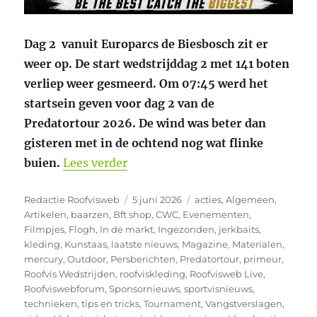
Dag 2 vanuit Europarcs de Biesbosch zit er
weer op. De start wedstrijddag 2 met 141 boten
verliep weer gesmeerd. Om 07:45 werd het
startsein geven voor dag 2 van de
Predatortour 2026. De wind was beter dan
gisteren met in de ochtend nog wat flinke
“2e wedstrijddag Predatortour 20
buien.
Lees verder
Auteur
Geplaatst
Categorieën
Redactie Roofvisweb
5 juni 2026
acties
,
Algemeen
,
op
Artikelen
,
baarzen
,
Bft shop
,
CWC
,
Evenementen
,
Filmpjes
,
Flogh
,
In de markt
,
Ingezonden
,
jerkbaits
,
kleding
,
Kunstaas
,
laatste nieuws
,
Magazine
,
Materialen
,
mercury
,
Outdoor
,
Persberichten
,
Predatortour
,
primeur
,
Roofvis Wedstrijden
,
roofviskleding
,
Roofvisweb Live
,
Roofviswebforum
,
Sponsornieuws
,
sportvisnieuws
,
technieken
,
tips en tricks
,
Tournament
,
Vangstverslagen
,