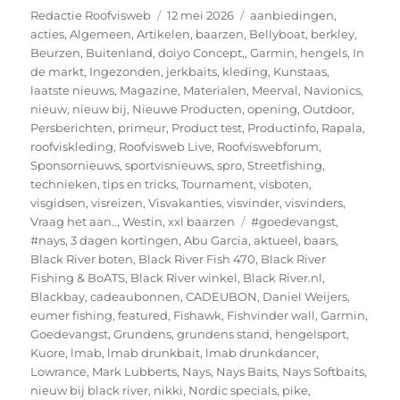
Auteur
Geplaatst
Categorieën
Redactie Roofvisweb
12 mei 2026
aanbiedingen
,
op
acties
,
Algemeen
,
Artikelen
,
baarzen
,
Bellyboat
,
berkley
,
Beurzen
,
Buitenland
,
doiyo Concept,
,
Garmin
,
hengels
,
In
de markt
,
Ingezonden
,
jerkbaits
,
kleding
,
Kunstaas
,
laatste nieuws
,
Magazine
,
Materialen
,
Meerval
,
Navionics
,
nieuw
,
nieuw bij
,
Nieuwe Producten
,
opening
,
Outdoor
,
Persberichten
,
primeur
,
Product test
,
Productinfo
,
Rapala
,
roofviskleding
,
Roofvisweb Live
,
Roofviswebforum
,
Sponsornieuws
,
sportvisnieuws
,
spro
,
Streetfishing
,
technieken
,
tips en tricks
,
Tournament
,
visboten
,
visgidsen
,
visreizen
,
Visvakanties
,
visvinder
,
visvinders
,
Tags
Vraag het aan..
,
Westin
,
xxl baarzen
#goedevangst
,
#nays
,
3 dagen kortingen
,
Abu Garcia
,
aktueel
,
baars
,
Black River boten
,
Black River Fish 470
,
Black River
Fishing & BoATS
,
Black River winkel
,
Black River.nl
,
Blackbay
,
cadeaubonnen
,
CADEUBON
,
Daniel Weijers
,
eumer fishing
,
featured
,
Fishawk
,
Fishvinder wall
,
Garmin
,
Goedevangst
,
Grundens
,
grundens stand
,
hengelsport
,
Kuore
,
lmab
,
lmab drunkbait
,
lmab drunkdancer
,
Lowrance
,
Mark Lubberts
,
Nays
,
Nays Baits
,
Nays Softbaits
,
nieuw bij black river
,
nikki
,
Nordic specials
,
pike
,