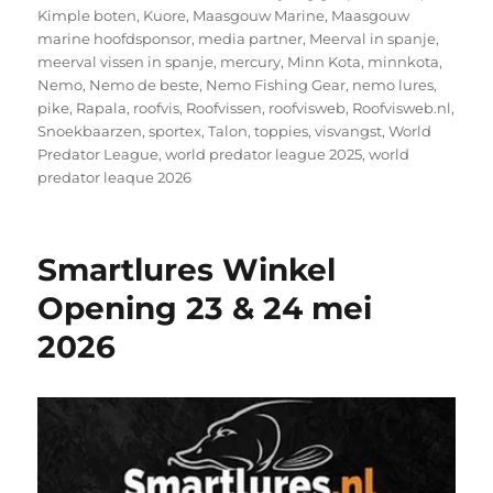
Kimple boten
,
Kuore
,
Maasgouw Marine
,
Maasgouw
marine hoofdsponsor
,
media partner
,
Meerval in spanje
,
meerval vissen in spanje
,
mercury
,
Minn Kota
,
minnkota
,
Nemo
,
Nemo de beste
,
Nemo Fishing Gear
,
nemo lures
,
pike
,
Rapala
,
roofvis
,
Roofvissen
,
roofvisweb
,
Roofvisweb.nl
,
Snoekbaarzen
,
sportex
,
Talon
,
toppies
,
visvangst
,
World
Predator League
,
world predator league 2025
,
world
predator leaque 2026
Smartlures Winkel
Opening 23 & 24 mei
2026