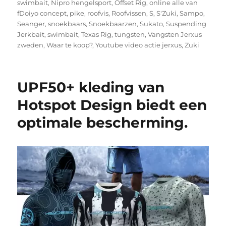
swimbait
,
Nipro hengelsport
,
Offset Rig
,
online alle van
fDoiyo concept
,
pike
,
roofvis
,
Roofvissen
,
S
,
S'Zuki
,
Sampo
,
Seanger
,
snoekbaars
,
Snoekbaarzen
,
Sukato
,
Suspending
Jerkbait
,
swimbait
,
Texas Rig
,
tungsten
,
Vangsten Jerxus
zweden
,
Waar te koop?
,
Youtube video actie jerxus
,
Zuki
UPF50+ kleding van
Hotspot Design biedt een
optimale bescherming.