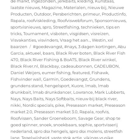
de markt
,
Ingezonden
,
jerkbaits
,
kleding
,
Kunstaas
,
laatste nieuws
,
Magazine
,
Materialen
,
nieuw bij
,
Nieuwe
Producten
,
Outdoor
,
Persberichten
,
primeur
,
Productinfo
,
Rapala
,
roofviskleding
,
Roofviswebforum
,
Sponsornieuws
,
sportvisnieuws
,
spro
,
Streetfishing
,
technieken
,
tips en
tricks
,
Tournament
,
visboten
,
visgidsen
,
visreizen
,
Visvakanties
,
visvinders
,
Vraag het aan..
,
Westin
,
xxl
Tags
baarzen
#goedevangst
,
#nays
,
3 dagen kortingen
,
Abu
Garcia
,
aktueel
,
baars
,
Black River boten
,
Black River Fish
470
,
Black River Fishing & BoATS
,
Black River winkel
,
Black River.nl
,
Blackbay
,
cadeaubonnen
,
CADEUBON
,
Daniel Weijers
,
eumer fishing
,
featured
,
Fishawk
,
Fishvinder wall
,
Garmin
,
Goedevangst
,
Grundens
,
grundens stand
,
hengelsport
,
Kuore
,
lmab
,
lmab
drunkbait
,
lmab drunkdancer
,
Lowrance
,
Mark Lubberts
,
Nays
,
Nays Baits
,
Nays Softbaits
,
nieuw bij black river
,
nikki
,
Nordic specials
,
pike
,
Preseason market
,
Preseason
market 2.0
,
Preseason market 3.0
,
Rapala
,
roofvis
,
Roofvissen
,
Sander Groeneboom
,
Savage Gear
,
shop te
goed spinner
,
snoek
,
snoekbaars
,
sophie
,
sportvisserij
nederland
,
spro dsx hengels
,
spro dsx molens
,
streetfish
lane
,
Tegelwijsheid
,
vaste stok actie
,
vikings vs pike