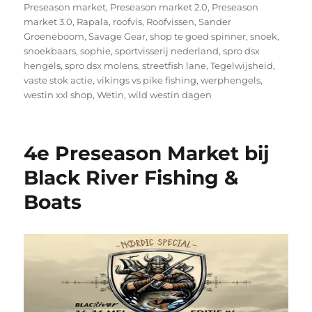
Preseason market
,
Preseason market 2.0
,
Preseason
market 3.0
,
Rapala
,
roofvis
,
Roofvissen
,
Sander
Groeneboom
,
Savage Gear
,
shop te goed spinner
,
snoek
,
snoekbaars
,
sophie
,
sportvisserij nederland
,
spro dsx
hengels
,
spro dsx molens
,
streetfish lane
,
Tegelwijsheid
,
vaste stok actie
,
vikings vs pike fishing
,
werphengels
,
westin xxl shop
,
Wetin
,
wild westin dagen
4e Preseason Market bij
Black River Fishing &
Boats