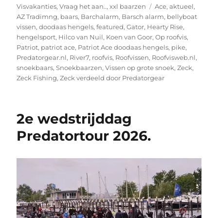
Tags
Visvakanties
,
Vraag het aan..
,
xxl baarzen
Ace
,
aktueel
,
AZ Tradimng
,
baars
,
Barchalarm
,
Barsch alarm
,
bellyboat
vissen
,
doodaas hengels
,
featured
,
Gator
,
Hearty Rise
,
hengelsport
,
Hilco van Nuil
,
Koen van Goor
,
Op roofvis
,
Patriot
,
patriot ace
,
Patriot Ace doodaas hengels
,
pike
,
Predatorgear.nl
,
River7
,
roofvis
,
Roofvissen
,
Roofvisweb.nl
,
snoekbaars
,
Snoekbaarzen
,
Vissen op grote snoek
,
Zeck
,
Zeck Fishing
,
Zeck verdeeld door Predatorgear
2e wedstrijddag
Predatortour 2026.