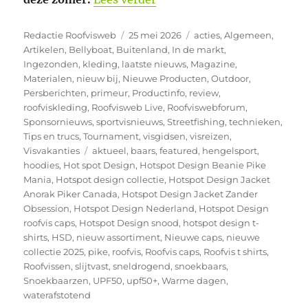
Auteur
Geplaatst
Categorieën
Redactie Roofvisweb
25 mei 2026
acties
,
Algemeen
,
op
Artikelen
,
Bellyboat
,
Buitenland
,
In de markt
,
Ingezonden
,
kleding
,
laatste nieuws
,
Magazine
,
Materialen
,
nieuw bij
,
Nieuwe Producten
,
Outdoor
,
Persberichten
,
primeur
,
Productinfo
,
review
,
roofviskleding
,
Roofvisweb Live
,
Roofviswebforum
,
Sponsornieuws
,
sportvisnieuws
,
Streetfishing
,
technieken
,
Tips en trucs
,
Tournament
,
visgidsen
,
visreizen
,
Tags
Visvakanties
aktueel
,
baars
,
featured
,
hengelsport
,
hoodies
,
Hot spot Design
,
Hotspot Design Beanie Pike
Mania
,
Hotspot design collectie
,
Hotspot Design Jacket
Anorak Piker Canada
,
Hotspot Design Jacket Zander
Obsession
,
Hotspot Design Nederland
,
Hotspot Design
roofvis caps
,
Hotspot Design snood
,
hotspot design t-
shirts
,
HSD
,
nieuw assortiment
,
Nieuwe caps
,
nieuwe
collectie 2025
,
pike
,
roofvis
,
Roofvis caps
,
Roofvis t shirts
,
Roofvissen
,
slijtvast
,
sneldrogend
,
snoekbaars
,
Snoekbaarzen
,
UPF50
,
upf50+
,
Warme dagen
,
waterafstotend