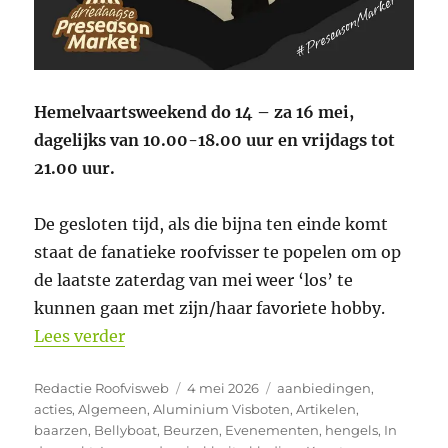
Hemelvaartsweekend do 14 – za 16 mei,
dagelijks van 10.00-18.00 uur en vrijdags tot
21.00 uur.
De gesloten tijd, als die bijna ten einde komt
staat de fanatieke roofvisser te popelen om op
de laatste zaterdag van mei weer ‘los’ te
kunnen gaan met zijn/haar favoriete hobby.
“4e Preseason Market bij Black River Fi
Lees verder
Auteur
Geplaatst
Categorieën
Redactie Roofvisweb
4 mei 2026
aanbiedingen
,
op
acties
,
Algemeen
,
Aluminium Visboten
,
Artikelen
,
baarzen
,
Bellyboat
,
Beurzen
,
Evenementen
,
hengels
,
In