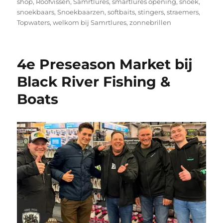
shop
,
Roofvissen
,
Samrtlures
,
smartlures opening
,
snoek
,
snoekbaars
,
Snoekbaarzen
,
softbaits
,
stingers
,
straemers
,
Topwaters
,
welkom bij Samrtlures
,
zonnebrillen
4e Preseason Market bij
Black River Fishing &
Boats