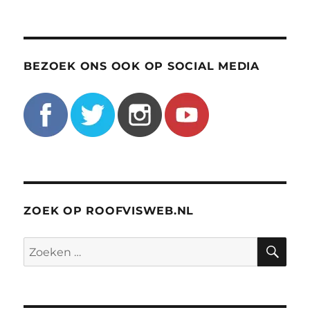
BEZOEK ONS OOK OP SOCIAL MEDIA
ZOEK OP ROOFVISWEB.NL
ZO
Zoeken
naar: