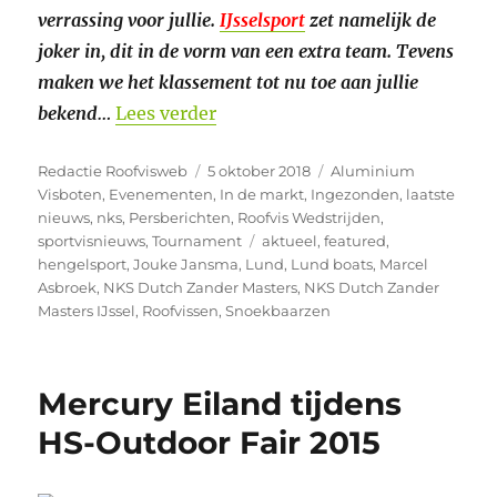
verrassing voor jullie.
IJsselsport
zet namelijk de
joker in, dit in de vorm van een extra team. Tevens
maken we het klassement tot nu toe aan jullie
“NKS Dutch Zander Masters IJs
bekend…
Lees verder
Auteur
Geplaatst
Categorieën
Redactie Roofvisweb
5 oktober 2018
Aluminium
op
Visboten
,
Evenementen
,
In de markt
,
Ingezonden
,
laatste
nieuws
,
nks
,
Persberichten
,
Roofvis Wedstrijden
,
Tags
sportvisnieuws
,
Tournament
aktueel
,
featured
,
hengelsport
,
Jouke Jansma
,
Lund
,
Lund boats
,
Marcel
Asbroek
,
NKS Dutch Zander Masters
,
NKS Dutch Zander
Masters IJssel
,
Roofvissen
,
Snoekbaarzen
Mercury Eiland tijdens
HS-Outdoor Fair 2015