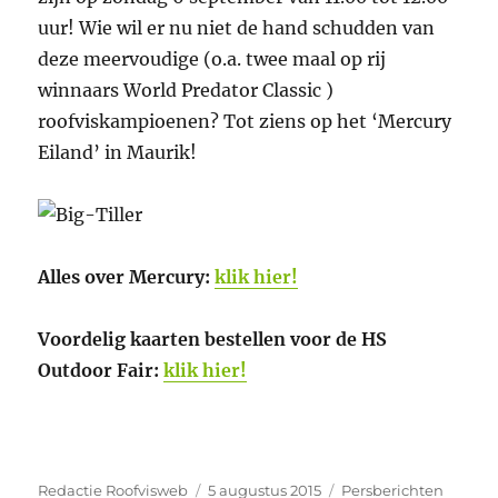
uur! Wie wil er nu niet de hand schudden van
deze meervoudige (o.a. twee maal op rij
winnaars World Predator Classic )
roofviskampioenen? Tot ziens op het ‘Mercury
Eiland’ in Maurik!
Alles over Mercury:
klik hier!
Voordelig kaarten bestellen voor de HS
Outdoor Fair:
klik hier!
Auteur
Geplaatst
Categorieën
Redactie Roofvisweb
5 augustus 2015
Persberichten