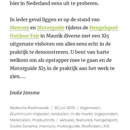
hier in Nederland eens uit te proberen.
In ieder geval liggen er op de stand van
Mercury
en
Motorguide
tijdens de
Hengelsport
Outdoor Fair
in Maurik diverse met een Xi5
uitgeruste visboten om alles eens echt in de
praktijk te demonstreren. U bent van harte
welkom om als opstapper mee te gaan en de
Motorguide Xi5 in de praktijk aan het werk te
zien…..
Jouke
Jansma
Auteur
Geplaatst
Categorieën
Redactie Roofvisweb
30 juli 2015
Algemeen
,
op
Aluminium Visboten
,
Artikelen
,
In de markt
,
Ingezonden
,
Tags
Materialen
,
Productinfo
aktueel
,
featured
,
hengelsport
,
Jouke Jansma
,
mercury
,
motorguide
,
Roofvissen
,
Xi5