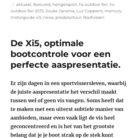
Tags
op
aktueel
,
featured
,
hengelsport
,
hs outdoor fair
,
hs
outdoor fair 2015
,
Jouke Jansma
,
Luc Coppens
,
mercury
,
motorguide xi5
,
news
,
predatortour
,
Roofvissen
De Xi5, optimale
bootcontrole voor een
perfecte aaspresentatie.
Er zijn dagen in een sportvissersleven, waarbij
de juiste aaspresentatie het verschil maakt
tussen wel of geen vis vangen. Soms heeft dat
te maken met een uiterst subtiele manier van
aanbieden, maar even vaak ligt de vis heel
geconcentreerd en is het van het grootste
belang dat je je boot strak op de stek kunt