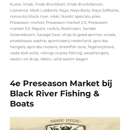
Kuore
,
lmab
,
lmab drunkbait
,
lmab drunkdancer
,
Lowrance
,
Mark Lubberts
,
Nays
,
Nays Baits
,
Nays Softbaits
,
nieuw bij black river
,
nikki
,
Nordic specials
,
pike
,
Preseason market
,
Preseason market 2.0
,
Preseason
market 3.0
,
Rapala
,
roofvis
,
Roofvissen
,
Sander
Groeneboom
,
Savage Gear
,
shop te goed spinner
,
snoek
,
snoekbaars
,
sophie
,
sportvisserij nederland
,
spro dsx
hengels
,
spro dsx molens
,
streetfish lane
,
Tegelwijsheid
,
vaste stok actie
,
vikings vs pike fishing
,
werphengels
,
westin xxl shop
,
Wetin
,
wild westin dagen
4e Preseason Market bij
Black River Fishing &
Boats