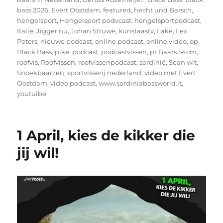
bass 2026
,
Evert Oostdam
,
featured
,
hecht und Barsch
,
hengelsport
,
Hengelsport podvcast
,
hengelsportpodcast
,
Italië
,
Jigger.nu
,
Johan Struwe
,
kunstaastv
,
Lake
,
Lex
Peters
,
nieuwe podcast
,
online podcast
,
online video
,
op
Black Bass
,
pike
,
podcast
,
podcastvissen
,
pr Baars 54cm
,
roofvis
,
Roofvissen
,
roofvissenpodcast
,
sardinië
,
Sean wit
,
Snoekbaarzen
,
sportvisserij nederland
,
video met Evert
Oostdam
,
video podcast
,
www.sardiniabassworld.it
,
youtuibe
1 April, kies de kikker die
jij wil!