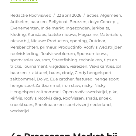
Auteur
Geplaatst
Categorieën
Redactie Roofvisweb
22 april 2026
acties
,
Algemeen
,
op
Artikelen
,
baarzen
,
Bellyboat
,
Beurzen
,
doiyo Concept,
,
Evenementen
,
In de markt
,
Ingezonden
,
jerkbaits
,
kleding
,
Kunstaas
,
laatste nieuws
,
Magazine
,
Materialen
,
nieuw bij
,
Nieuwe Producten
,
opening
,
Outdoor
,
Persberichten
,
primeur
,
Productinfo
,
Roofvis Wedstrijden
,
roofviskleding
,
Roofviswebforum
,
Sponsornieuws
,
sportvisnieuws
,
spro
,
Streetfishing
,
technieken
,
tips en
tricks
,
Tournament
,
visgidsen
,
visreizen
,
Visvakanties
,
xxl
Tags
baarzen
aktueel
,
baars
,
cindy
,
Cindy hengelsport
zaltbommel
,
Doiyo
,
Eue catcher
,
featured
,
hengelsport
,
hengelsport Zaltbommel
,
iron claw
,
nicky
,
Nicky
Hengelsport zaltbommel
,
Open roofvis wedstrijd
,
pike
,
Riifvis
,
roofvis
,
Roofvis dag
,
Roofvissen
,
shads
,
snoek
,
snoekbaars
,
Snoekbaarzen
,
sportvisserij nederland
,
wedstrijd