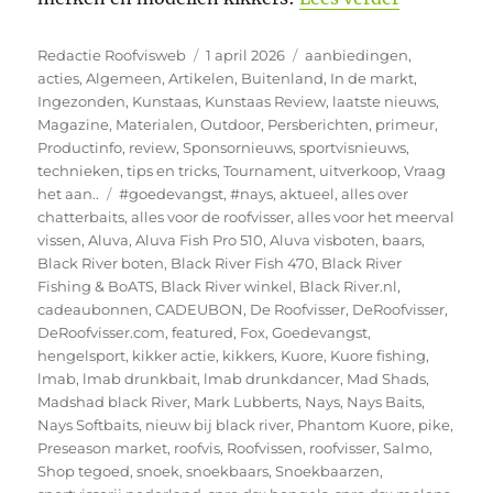
Auteur
Geplaatst
Categorieën
Redactie Roofvisweb
1 april 2026
aanbiedingen
,
op
acties
,
Algemeen
,
Artikelen
,
Buitenland
,
In de markt
,
Ingezonden
,
Kunstaas
,
Kunstaas Review
,
laatste nieuws
,
Magazine
,
Materialen
,
Outdoor
,
Persberichten
,
primeur
,
Productinfo
,
review
,
Sponsornieuws
,
sportvisnieuws
,
technieken
,
tips en tricks
,
Tournament
,
uitverkoop
,
Vraag
Tags
het aan..
#goedevangst
,
#nays
,
aktueel
,
alles over
chatterbaits
,
alles voor de roofvisser
,
alles voor het meerval
vissen
,
Aluva
,
Aluva Fish Pro 510
,
Aluva visboten
,
baars
,
Black River boten
,
Black River Fish 470
,
Black River
Fishing & BoATS
,
Black River winkel
,
Black River.nl
,
cadeaubonnen
,
CADEUBON
,
De Roofvisser
,
DeRoofvisser
,
DeRoofvisser.com
,
featured
,
Fox
,
Goedevangst
,
hengelsport
,
kikker actie
,
kikkers
,
Kuore
,
Kuore fishing
,
lmab
,
lmab drunkbait
,
lmab drunkdancer
,
Mad Shads
,
Madshad black River
,
Mark Lubberts
,
Nays
,
Nays Baits
,
Nays Softbaits
,
nieuw bij black river
,
Phantom Kuore
,
pike
,
Preseason market
,
roofvis
,
Roofvissen
,
roofvisser
,
Salmo
,
Shop tegoed
,
snoek
,
snoekbaars
,
Snoekbaarzen
,