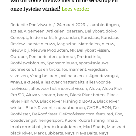
van dit coole nieuwe merk in de webshop én
“Kuore Fishing is o
onze fysieke winkel!
Lees verder
Auteur
Geplaatst
Categorieën
Redactie Roofvisweb
24 maart 2026
aanbiedingen
,
op
acties
,
Algemeen
,
Artikelen
,
baarzen
,
Bellyboat
,
doiyo
Concept,
,
In de markt
,
Ingezonden
,
Kunstaas
,
Kunstaas
Review
,
laatste nieuws
,
Magazine
,
Materialen
,
nieuw
,
nieuw bij
,
Nieuwe Producten
,
NK Bellyboat vissen
,
Outdoor
,
Persberichten
,
primeur
,
Productinfo
,
Roofviswebforum
,
Sponsornieuws
,
sportvisnieuws
,
technieken
,
tips en tricks
,
Tournament
,
visgidsen
,
Tags
visreizen
,
Vraag het aan..
,
xxl baarzen
#goedevangst
,
#nays
,
aktueel
,
alles over chatterbaits
,
alles voor de
roofvisser
,
alles voor het meerval vissen
,
Aluva
,
Aluva Fish
Pro 510
,
Aluva visboten
,
baars
,
Black River boten
,
Black
River Fish 470
,
Black River Fishing & BoATS
,
Black River
winkel
,
Black River.nl
,
cadeaubonnen
,
CADEUBON
,
De
Roofvisser
,
DeRoofvisser
,
DeRoofvisser.com
,
featured
,
Fox
,
Goedevangst
,
hengelsport
,
Kuore
,
Kuore fishing
,
lmab
,
lmab drunkbait
,
lmab drunkdancer
,
Mad Shads
,
Madshad
black River
,
Mark Lubberts
,
Nays
,
Nays Baits
,
Nays