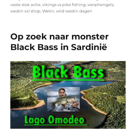
vaste stok actie
,
vikings vs pike fishing
,
werphengels
,
westin xxl shop
,
Wetin
,
wild westin dagen
Op zoek naar monster
Black Bass in Sardinië