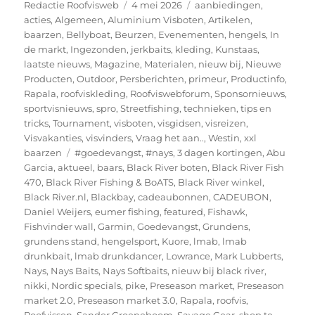
Auteur
Geplaatst
Categorieën
Redactie Roofvisweb
4 mei 2026
aanbiedingen
,
op
acties
,
Algemeen
,
Aluminium Visboten
,
Artikelen
,
baarzen
,
Bellyboat
,
Beurzen
,
Evenementen
,
hengels
,
In
de markt
,
Ingezonden
,
jerkbaits
,
kleding
,
Kunstaas
,
laatste nieuws
,
Magazine
,
Materialen
,
nieuw bij
,
Nieuwe
Producten
,
Outdoor
,
Persberichten
,
primeur
,
Productinfo
,
Rapala
,
roofviskleding
,
Roofviswebforum
,
Sponsornieuws
,
sportvisnieuws
,
spro
,
Streetfishing
,
technieken
,
tips en
tricks
,
Tournament
,
visboten
,
visgidsen
,
visreizen
,
Visvakanties
,
visvinders
,
Vraag het aan..
,
Westin
,
xxl
Tags
baarzen
#goedevangst
,
#nays
,
3 dagen kortingen
,
Abu
Garcia
,
aktueel
,
baars
,
Black River boten
,
Black River Fish
470
,
Black River Fishing & BoATS
,
Black River winkel
,
Black River.nl
,
Blackbay
,
cadeaubonnen
,
CADEUBON
,
Daniel Weijers
,
eumer fishing
,
featured
,
Fishawk
,
Fishvinder wall
,
Garmin
,
Goedevangst
,
Grundens
,
grundens stand
,
hengelsport
,
Kuore
,
lmab
,
lmab
drunkbait
,
lmab drunkdancer
,
Lowrance
,
Mark Lubberts
,
Nays
,
Nays Baits
,
Nays Softbaits
,
nieuw bij black river
,
nikki
,
Nordic specials
,
pike
,
Preseason market
,
Preseason
market 2.0
,
Preseason market 3.0
,
Rapala
,
roofvis
,
Roofvissen
,
Sander Groeneboom
,
Savage Gear
,
shop te