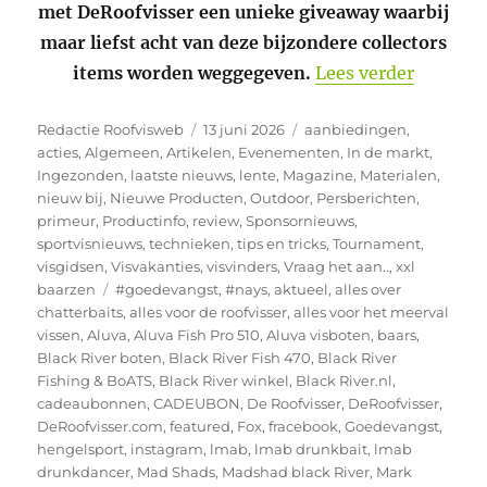
met DeRoofvisser een unieke giveaway waarbij
maar liefst acht van deze bijzondere collectors
“Win jij
items worden weggegeven.
Lees verder
Auteur
Geplaatst
Categorieën
Redactie Roofvisweb
13 juni 2026
aanbiedingen
,
op
acties
,
Algemeen
,
Artikelen
,
Evenementen
,
In de markt
,
Ingezonden
,
laatste nieuws
,
lente
,
Magazine
,
Materialen
,
nieuw bij
,
Nieuwe Producten
,
Outdoor
,
Persberichten
,
primeur
,
Productinfo
,
review
,
Sponsornieuws
,
sportvisnieuws
,
technieken
,
tips en tricks
,
Tournament
,
visgidsen
,
Visvakanties
,
visvinders
,
Vraag het aan..
,
xxl
Tags
baarzen
#goedevangst
,
#nays
,
aktueel
,
alles over
chatterbaits
,
alles voor de roofvisser
,
alles voor het meerval
vissen
,
Aluva
,
Aluva Fish Pro 510
,
Aluva visboten
,
baars
,
Black River boten
,
Black River Fish 470
,
Black River
Fishing & BoATS
,
Black River winkel
,
Black River.nl
,
cadeaubonnen
,
CADEUBON
,
De Roofvisser
,
DeRoofvisser
,
DeRoofvisser.com
,
featured
,
Fox
,
fracebook
,
Goedevangst
,
hengelsport
,
instagram
,
lmab
,
lmab drunkbait
,
lmab
drunkdancer
,
Mad Shads
,
Madshad black River
,
Mark