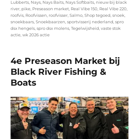
Lubberts
,
Nays
,
Nays Baits
,
Nays Softbaits
,
nieuw bij black
river
,
pike
,
Preseason market
,
Real Vibe 150
,
Real Vibe 220
,
roofvis
,
Roofvissen
,
roofvisser
,
Salmo
,
Shop tegoed
,
snoek
,
snoekbaars
,
Snoekbaarzen
,
sportvisserij nederland
,
spro
dsx hengels
,
spro dsx molens
,
Tegelwijsheid
,
vaste stok
actie
,
wk 2026 actie
4e Preseason Market bij
Black River Fishing &
Boats