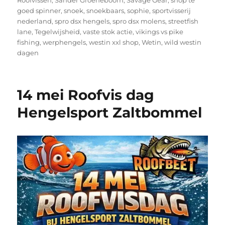
goed spinner
,
snoek
,
snoekbaars
,
sophie
,
sportvisserij
nederland
,
spro dsx hengels
,
spro dsx molens
,
streetfish
lane
,
Tegelwijsheid
,
vaste stok actie
,
vikings vs pike
fishing
,
werphengels
,
westin xxl shop
,
Wetin
,
wild westin
dagen
14 mei Roofvis dag
Hengelsport Zaltbommel