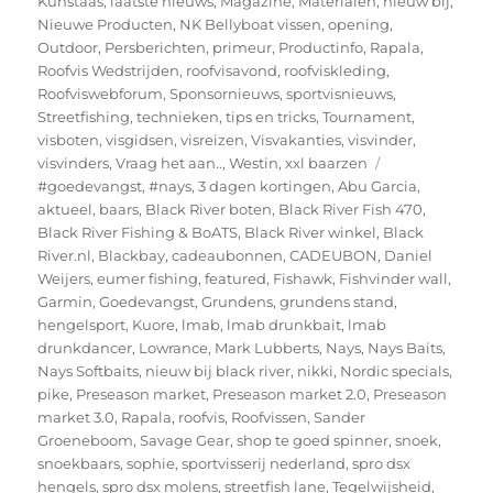
Kunstaas
,
laatste nieuws
,
Magazine
,
Materialen
,
nieuw bij
,
Nieuwe Producten
,
NK Bellyboat vissen
,
opening
,
Outdoor
,
Persberichten
,
primeur
,
Productinfo
,
Rapala
,
Roofvis Wedstrijden
,
roofvisavond
,
roofviskleding
,
Roofviswebforum
,
Sponsornieuws
,
sportvisnieuws
,
Streetfishing
,
technieken
,
tips en tricks
,
Tournament
,
visboten
,
visgidsen
,
visreizen
,
Visvakanties
,
visvinder
,
Tags
visvinders
,
Vraag het aan..
,
Westin
,
xxl baarzen
#goedevangst
,
#nays
,
3 dagen kortingen
,
Abu Garcia
,
aktueel
,
baars
,
Black River boten
,
Black River Fish 470
,
Black River Fishing & BoATS
,
Black River winkel
,
Black
River.nl
,
Blackbay
,
cadeaubonnen
,
CADEUBON
,
Daniel
Weijers
,
eumer fishing
,
featured
,
Fishawk
,
Fishvinder wall
,
Garmin
,
Goedevangst
,
Grundens
,
grundens stand
,
hengelsport
,
Kuore
,
lmab
,
lmab drunkbait
,
lmab
drunkdancer
,
Lowrance
,
Mark Lubberts
,
Nays
,
Nays Baits
,
Nays Softbaits
,
nieuw bij black river
,
nikki
,
Nordic specials
,
pike
,
Preseason market
,
Preseason market 2.0
,
Preseason
market 3.0
,
Rapala
,
roofvis
,
Roofvissen
,
Sander
Groeneboom
,
Savage Gear
,
shop te goed spinner
,
snoek
,
snoekbaars
,
sophie
,
sportvisserij nederland
,
spro dsx
hengels
,
spro dsx molens
,
streetfish lane
,
Tegelwijsheid
,