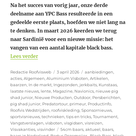
Na het succes van vorig jaar, onze derde
deelname aan YPC Bass resulteerde in een
gedeelde eerste plaats, hoefden we niet lang na
te denken. In maart 2026 keerden we terug
naar Sardinië voor een nieuwe missie: het
vangen van een aantal kapitale black bass.
“Op zoek naar monster Black Bass in Sar
Lees verder
Auteur
Geplaatst
Categorieën
Redactie Roofvisweb
3 april 2026
aanbiedingen
,
op
acties
,
Algemeen
,
Aluminium Visboten
,
Artikelen
,
baarzen
,
In de markt
,
Ingezonden
,
jerkbaits
,
Kunstaas
,
laatste nieuws
,
lente
,
Magazine
,
Navionics
,
nieuwe pig
shad junior
,
Nieuwe Producten
,
Outdoor
,
Persberichten
,
pig shad junior
,
Predatortour
,
primeur
,
Productinfo
,
Roofvis Wedstrijden
,
roofviskleding
,
Sponsornieuws
,
sportvisnieuws
,
technieken
,
tips en tricks
,
Tournament
,
Vangstverslagen
,
visboten
,
visgidsen
,
visreizen
,
Tags
Visvakanties
,
visvinder
54cm baars
,
aktueel
,
baars
,
baars in Nederland
,
Bertus Rozemeijer.
,
Black Bass
,
black