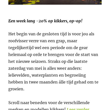
Een week lang -20% op kikkers, op=op!
Het begin van de gesloten tijd is voor jou als
roofvisser verre van een grap, maar
tegelijkertijd wel een periode om de gear
helemaal op orde te brengen voor de start van
het nieuwe seizoen. Straks op die laatste
zaterdag van mei is alles weer anders:
lelievelden, waterplanten en begroeiing
hebben in twee maanden álle tijd gehad om te
groeien.
Scroll naar beneden voor de verschillende
“1 April, ki
merken en modellen kikkers!
Lees verder