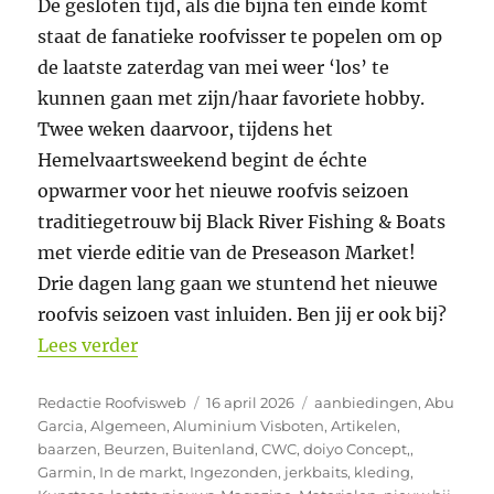
De gesloten tijd, als die bijna ten einde komt
staat de fanatieke roofvisser te popelen om op
de laatste zaterdag van mei weer ‘los’ te
kunnen gaan met zijn/haar favoriete hobby.
Twee weken daarvoor, tijdens het
Hemelvaartsweekend begint de échte
opwarmer voor het nieuwe roofvis seizoen
traditiegetrouw bij Black River Fishing & Boats
met vierde editie van de Preseason Market!
Drie dagen lang gaan we stuntend het nieuwe
roofvis seizoen vast inluiden. Ben jij er ook bij?
“4e Preseason Market bij Black River Fi
Lees verder
Auteur
Geplaatst
Categorieën
Redactie Roofvisweb
16 april 2026
aanbiedingen
,
Abu
op
Garcia
,
Algemeen
,
Aluminium Visboten
,
Artikelen
,
baarzen
,
Beurzen
,
Buitenland
,
CWC
,
doiyo Concept,
,
Garmin
,
In de markt
,
Ingezonden
,
jerkbaits
,
kleding
,