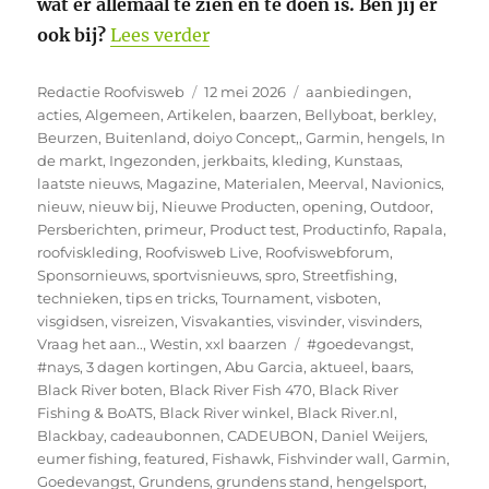
wat er allemaal te zien en te doen is. Ben jij er
“4e Preseason Market bij Black 
ook bij?
Lees verder
Auteur
Geplaatst
Categorieën
Redactie Roofvisweb
12 mei 2026
aanbiedingen
,
op
acties
,
Algemeen
,
Artikelen
,
baarzen
,
Bellyboat
,
berkley
,
Beurzen
,
Buitenland
,
doiyo Concept,
,
Garmin
,
hengels
,
In
de markt
,
Ingezonden
,
jerkbaits
,
kleding
,
Kunstaas
,
laatste nieuws
,
Magazine
,
Materialen
,
Meerval
,
Navionics
,
nieuw
,
nieuw bij
,
Nieuwe Producten
,
opening
,
Outdoor
,
Persberichten
,
primeur
,
Product test
,
Productinfo
,
Rapala
,
roofviskleding
,
Roofvisweb Live
,
Roofviswebforum
,
Sponsornieuws
,
sportvisnieuws
,
spro
,
Streetfishing
,
technieken
,
tips en tricks
,
Tournament
,
visboten
,
visgidsen
,
visreizen
,
Visvakanties
,
visvinder
,
visvinders
,
Tags
Vraag het aan..
,
Westin
,
xxl baarzen
#goedevangst
,
#nays
,
3 dagen kortingen
,
Abu Garcia
,
aktueel
,
baars
,
Black River boten
,
Black River Fish 470
,
Black River
Fishing & BoATS
,
Black River winkel
,
Black River.nl
,
Blackbay
,
cadeaubonnen
,
CADEUBON
,
Daniel Weijers
,
eumer fishing
,
featured
,
Fishawk
,
Fishvinder wall
,
Garmin
,
Goedevangst
,
Grundens
,
grundens stand
,
hengelsport
,