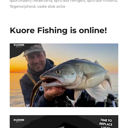
sportvisserij nederland
,
spro dsx hengels
,
spro dsx molens
,
Tegelwijsheid
,
vaste stok actie
Kuore Fishing is online!