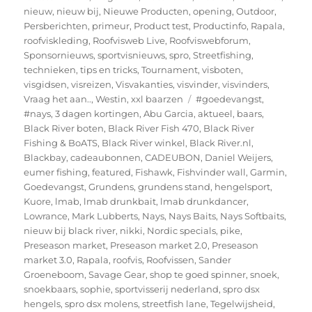
nieuw
,
nieuw bij
,
Nieuwe Producten
,
opening
,
Outdoor
,
Persberichten
,
primeur
,
Product test
,
Productinfo
,
Rapala
,
roofviskleding
,
Roofvisweb Live
,
Roofviswebforum
,
Sponsornieuws
,
sportvisnieuws
,
spro
,
Streetfishing
,
technieken
,
tips en tricks
,
Tournament
,
visboten
,
visgidsen
,
visreizen
,
Visvakanties
,
visvinder
,
visvinders
,
Tags
Vraag het aan..
,
Westin
,
xxl baarzen
#goedevangst
,
#nays
,
3 dagen kortingen
,
Abu Garcia
,
aktueel
,
baars
,
Black River boten
,
Black River Fish 470
,
Black River
Fishing & BoATS
,
Black River winkel
,
Black River.nl
,
Blackbay
,
cadeaubonnen
,
CADEUBON
,
Daniel Weijers
,
eumer fishing
,
featured
,
Fishawk
,
Fishvinder wall
,
Garmin
,
Goedevangst
,
Grundens
,
grundens stand
,
hengelsport
,
Kuore
,
lmab
,
lmab drunkbait
,
lmab drunkdancer
,
Lowrance
,
Mark Lubberts
,
Nays
,
Nays Baits
,
Nays Softbaits
,
nieuw bij black river
,
nikki
,
Nordic specials
,
pike
,
Preseason market
,
Preseason market 2.0
,
Preseason
market 3.0
,
Rapala
,
roofvis
,
Roofvissen
,
Sander
Groeneboom
,
Savage Gear
,
shop te goed spinner
,
snoek
,
snoekbaars
,
sophie
,
sportvisserij nederland
,
spro dsx
hengels
,
spro dsx molens
,
streetfish lane
,
Tegelwijsheid
,