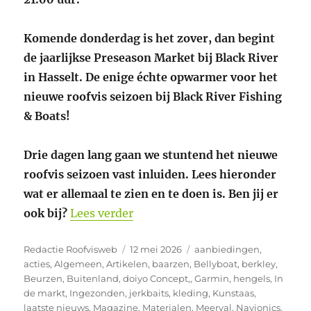
Komende donderdag is het zover, dan begint
de jaarlijkse Preseason Market bij Black River
in Hasselt. De enige échte opwarmer voor het
nieuwe roofvis seizoen bij Black River Fishing
& Boats!
Drie dagen lang gaan we stuntend het nieuwe
roofvis seizoen vast inluiden. Lees hieronder
wat er allemaal te zien en te doen is. Ben jij er
“4e Preseason Market bij Black 
ook bij?
Lees verder
Auteur
Geplaatst
Categorieën
Redactie Roofvisweb
12 mei 2026
aanbiedingen
,
op
acties
,
Algemeen
,
Artikelen
,
baarzen
,
Bellyboat
,
berkley
,
Beurzen
,
Buitenland
,
doiyo Concept,
,
Garmin
,
hengels
,
In
de markt
,
Ingezonden
,
jerkbaits
,
kleding
,
Kunstaas
,
laatste nieuws
,
Magazine
,
Materialen
,
Meerval
,
Navionics
,