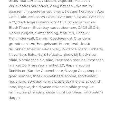
tricks
,
Tournament
,
visboten
,
visgidsen
,
visreizen
,
Visvakanties
,
visvinders
,
Vraag het aan..
,
Westin
,
xxl
Tags
baarzen
#goedevangst
,
#nays
,
3 dagen kortingen
,
Abu
Garcia
,
aktueel
,
baars
,
Black River boten
,
Black River Fish
470
,
Black River Fishing & BoATS
,
Black River winkel
,
Black River.nl
,
Blackbay
,
cadeaubonnen
,
CADEUBON
,
Daniel Weijers
,
eumer fishing
,
featured
,
Fishawk
,
Fishvinder wall
,
Garmin
,
Goedevangst
,
Grundens
,
grundens stand
,
hengelsport
,
Kuore
,
lmab
,
lmab
drunkbait
,
lmab drunkdancer
,
Lowrance
,
Mark Lubberts
,
Nays
,
Nays Baits
,
Nays Softbaits
,
nieuw bij black river
,
nikki
,
Nordic specials
,
pike
,
Preseason market
,
Preseason
market 2.0
,
Preseason market 3.0
,
Rapala
,
roofvis
,
Roofvissen
,
Sander Groeneboom
,
Savage Gear
,
shop te
goed spinner
,
snoek
,
snoekbaars
,
sophie
,
sportvisserij
nederland
,
spro dsx hengels
,
spro dsx molens
,
streetfish
lane
,
Tegelwijsheid
,
vaste stok actie
,
vikings vs pike
fishing
,
werphengels
,
westin xxl shop
,
Wetin
,
wild westin
dagen