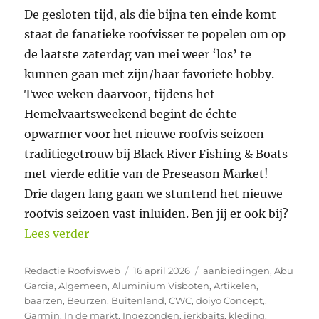
De gesloten tijd, als die bijna ten einde komt
staat de fanatieke roofvisser te popelen om op
de laatste zaterdag van mei weer ‘los’ te
kunnen gaan met zijn/haar favoriete hobby.
Twee weken daarvoor, tijdens het
Hemelvaartsweekend begint de échte
opwarmer voor het nieuwe roofvis seizoen
traditiegetrouw bij Black River Fishing & Boats
met vierde editie van de Preseason Market!
Drie dagen lang gaan we stuntend het nieuwe
roofvis seizoen vast inluiden. Ben jij er ook bij?
“4e Preseason Market bij Black River Fi
Lees verder
Auteur
Geplaatst
Categorieën
Redactie Roofvisweb
16 april 2026
aanbiedingen
,
Abu
op
Garcia
,
Algemeen
,
Aluminium Visboten
,
Artikelen
,
baarzen
,
Beurzen
,
Buitenland
,
CWC
,
doiyo Concept,
,
Garmin
,
In de markt
,
Ingezonden
,
jerkbaits
,
kleding
,