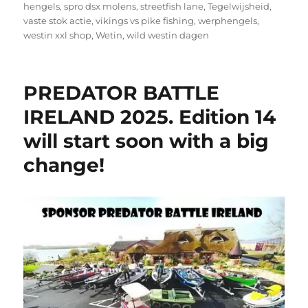
hengels
,
spro dsx molens
,
streetfish lane
,
Tegelwijsheid
,
vaste stok actie
,
vikings vs pike fishing
,
werphengels
,
westin xxl shop
,
Wetin
,
wild westin dagen
PREDATOR BATTLE
IRELAND 2025. Edition 14
will start soon with a big
change!