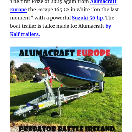
The first Prize of 2025 again from
Alumacraft
Europe
the Escape 165 CS in white “on the last
moment” with a powerful
Suzuki 50 hp
. The
boat trailer is tailor made for Alumacraft
by
Kalf trailers.