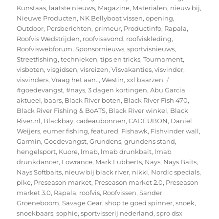
Kunstaas
,
laatste nieuws
,
Magazine
,
Materialen
,
nieuw bij
,
Nieuwe Producten
,
NK Bellyboat vissen
,
opening
,
Outdoor
,
Persberichten
,
primeur
,
Productinfo
,
Rapala
,
Roofvis Wedstrijden
,
roofvisavond
,
roofviskleding
,
Roofviswebforum
,
Sponsornieuws
,
sportvisnieuws
,
Streetfishing
,
technieken
,
tips en tricks
,
Tournament
,
visboten
,
visgidsen
,
visreizen
,
Visvakanties
,
visvinder
,
Tags
visvinders
,
Vraag het aan..
,
Westin
,
xxl baarzen
#goedevangst
,
#nays
,
3 dagen kortingen
,
Abu Garcia
,
aktueel
,
baars
,
Black River boten
,
Black River Fish 470
,
Black River Fishing & BoATS
,
Black River winkel
,
Black
River.nl
,
Blackbay
,
cadeaubonnen
,
CADEUBON
,
Daniel
Weijers
,
eumer fishing
,
featured
,
Fishawk
,
Fishvinder wall
,
Garmin
,
Goedevangst
,
Grundens
,
grundens stand
,
hengelsport
,
Kuore
,
lmab
,
lmab drunkbait
,
lmab
drunkdancer
,
Lowrance
,
Mark Lubberts
,
Nays
,
Nays Baits
,
Nays Softbaits
,
nieuw bij black river
,
nikki
,
Nordic specials
,
pike
,
Preseason market
,
Preseason market 2.0
,
Preseason
market 3.0
,
Rapala
,
roofvis
,
Roofvissen
,
Sander
Groeneboom
,
Savage Gear
,
shop te goed spinner
,
snoek
,
snoekbaars
,
sophie
,
sportvisserij nederland
,
spro dsx