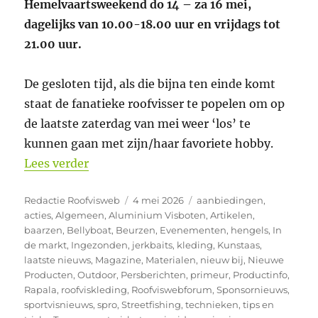
Hemelvaartsweekend do 14 – za 16 mei,
dagelijks van 10.00-18.00 uur en vrijdags tot
21.00 uur.
De gesloten tijd, als die bijna ten einde komt
staat de fanatieke roofvisser te popelen om op
de laatste zaterdag van mei weer ‘los’ te
kunnen gaan met zijn/haar favoriete hobby.
“4e Preseason Market bij Black River Fi
Lees verder
Auteur
Geplaatst
Categorieën
Redactie Roofvisweb
4 mei 2026
aanbiedingen
,
op
acties
,
Algemeen
,
Aluminium Visboten
,
Artikelen
,
baarzen
,
Bellyboat
,
Beurzen
,
Evenementen
,
hengels
,
In
de markt
,
Ingezonden
,
jerkbaits
,
kleding
,
Kunstaas
,
laatste nieuws
,
Magazine
,
Materialen
,
nieuw bij
,
Nieuwe
Producten
,
Outdoor
,
Persberichten
,
primeur
,
Productinfo
,
Rapala
,
roofviskleding
,
Roofviswebforum
,
Sponsornieuws
,
sportvisnieuws
,
spro
,
Streetfishing
,
technieken
,
tips en