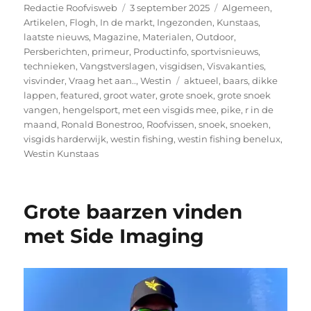
Auteur
Geplaatst
Categorieën
Redactie Roofvisweb
3 september 2025
Algemeen
,
op
Artikelen
,
Flogh
,
In de markt
,
Ingezonden
,
Kunstaas
,
laatste nieuws
,
Magazine
,
Materialen
,
Outdoor
,
Persberichten
,
primeur
,
Productinfo
,
sportvisnieuws
,
technieken
,
Vangstverslagen
,
visgidsen
,
Visvakanties
,
Tags
visvinder
,
Vraag het aan..
,
Westin
aktueel
,
baars
,
dikke
lappen
,
featured
,
groot water
,
grote snoek
,
grote snoek
vangen
,
hengelsport
,
met een visgids mee
,
pike
,
r in de
maand
,
Ronald Bonestroo
,
Roofvissen
,
snoek
,
snoeken
,
visgids harderwijk
,
westin fishing
,
westin fishing benelux
,
Westin Kunstaas
Grote baarzen vinden
met Side Imaging