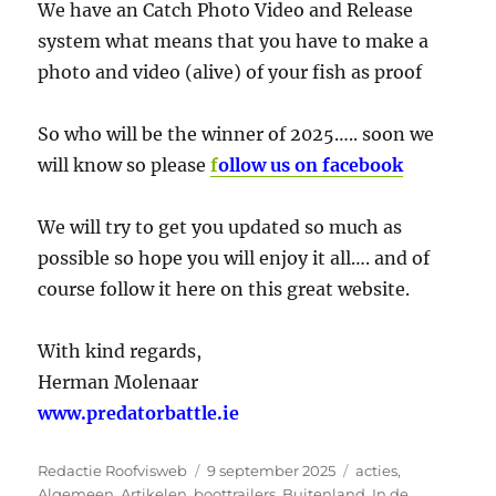
We have an Catch Photo Video and Release
system what means that you have to make a
photo and video (alive) of your fish as proof
So who will be the winner of 2025….. soon we
will know so please
f
ollow us on facebook
We will try to get you updated so much as
possible so hope you will enjoy it all…. and of
course follow it here on this great website.
With kind regards,
Herman Molenaar
www.predatorbattle.ie
Auteur
Geplaatst
Categorieën
Redactie Roofvisweb
9 september 2025
acties
,
op
Algemeen
,
Artikelen
,
boottrailers
,
Buitenland
,
In de