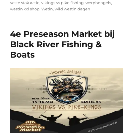
vaste stok actie
,
vikings vs pike fishing
,
werphengels
,
westin xxl shop
,
Wetin
,
wild westin dagen
4e Preseason Market bij
Black River Fishing &
Boats