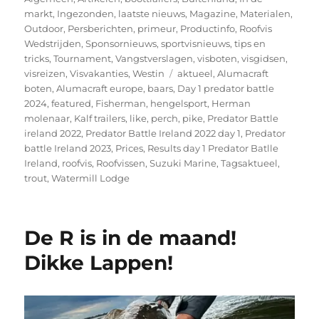
markt
,
Ingezonden
,
laatste nieuws
,
Magazine
,
Materialen
,
Outdoor
,
Persberichten
,
primeur
,
Productinfo
,
Roofvis
Wedstrijden
,
Sponsornieuws
,
sportvisnieuws
,
tips en
tricks
,
Tournament
,
Vangstverslagen
,
visboten
,
visgidsen
,
Tags
visreizen
,
Visvakanties
,
Westin
aktueel
,
Alumacraft
boten
,
Alumacraft europe
,
baars
,
Day 1 predator battle
2024
,
featured
,
Fisherman
,
hengelsport
,
Herman
molenaar
,
Kalf trailers
,
like
,
perch
,
pike
,
Predator Battle
ireland 2022
,
Predator Battle Ireland 2022 day 1
,
Predator
battle Ireland 2023
,
Prices
,
Results day 1 Predator Batlle
Ireland
,
roofvis
,
Roofvissen
,
Suzuki Marine
,
Tagsaktueel
,
trout
,
Watermill Lodge
De R is in de maand!
Dikke Lappen!