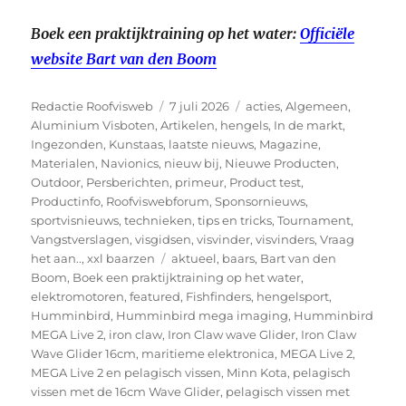
Boek een praktijktraining op het water:
Officiële
website Bart van den Boom
Auteur
Geplaatst
Categorieën
Redactie Roofvisweb
7 juli 2026
acties
,
Algemeen
,
op
Aluminium Visboten
,
Artikelen
,
hengels
,
In de markt
,
Ingezonden
,
Kunstaas
,
laatste nieuws
,
Magazine
,
Materialen
,
Navionics
,
nieuw bij
,
Nieuwe Producten
,
Outdoor
,
Persberichten
,
primeur
,
Product test
,
Productinfo
,
Roofviswebforum
,
Sponsornieuws
,
sportvisnieuws
,
technieken
,
tips en tricks
,
Tournament
,
Vangstverslagen
,
visgidsen
,
visvinder
,
visvinders
,
Vraag
Tags
het aan..
,
xxl baarzen
aktueel
,
baars
,
Bart van den
Boom
,
Boek een praktijktraining op het water
,
elektromotoren
,
featured
,
Fishfinders
,
hengelsport
,
Humminbird
,
Humminbird mega imaging
,
Humminbird
MEGA Live 2
,
iron claw
,
Iron Claw wave Glider
,
Iron Claw
Wave Glider 16cm
,
maritieme elektronica
,
MEGA Live 2
,
MEGA Live 2 en pelagisch vissen
,
Minn Kota
,
pelagisch
vissen met de 16cm Wave Glider
,
pelagisch vissen met