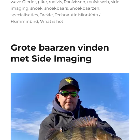
wave Gleder
,
pike
,
roofvis
,
Roofvissen
,
roofvisweb
,
side
imaging
,
snoek
,
snoekbaars
,
Snoekbaarzen
,
specialisaties
,
Tackle
,
Technautic MinnKota /
Humminbird
,
What is hot
Grote baarzen vinden
met Side Imaging