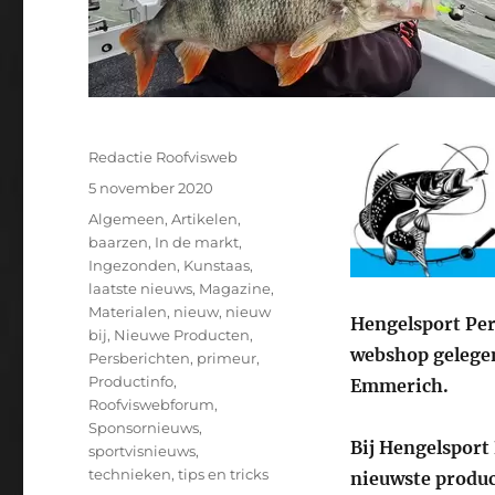
Auteur
Redactie Roofvisweb
Geplaatst
5 november 2020
op
Categorieën
Algemeen
,
Artikelen
,
baarzen
,
In de markt
,
Ingezonden
,
Kunstaas
,
laatste nieuws
,
Magazine
,
Materialen
,
nieuw
,
nieuw
Hengelsport Per
bij
,
Nieuwe Producten
,
webshop gelegen
Persberichten
,
primeur
,
Productinfo
,
Emmerich.
Roofviswebforum
,
Sponsornieuws
,
Bij Hengelsport
sportvisnieuws
,
technieken
,
tips en tricks
nieuwste produc