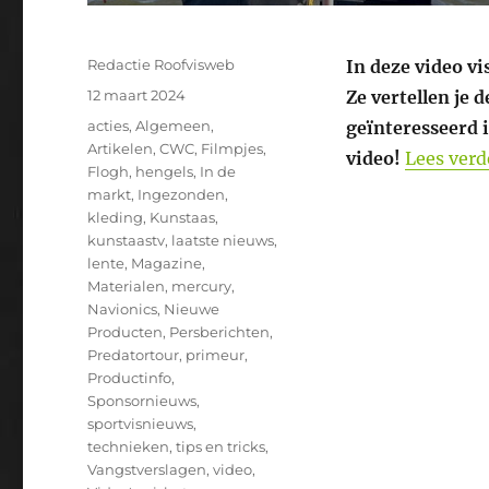
Auteur
Redactie Roofvisweb
In deze video v
Geplaatst
12 maart 2024
Ze vertellen je 
op
Categorieën
acties
,
Algemeen
,
geïnteresseerd 
Artikelen
,
CWC
,
Filmpjes
,
video!
Lees verd
Flogh
,
hengels
,
In de
markt
,
Ingezonden
,
kleding
,
Kunstaas
,
kunstaastv
,
laatste nieuws
,
lente
,
Magazine
,
Materialen
,
mercury
,
Navionics
,
Nieuwe
Producten
,
Persberichten
,
Predatortour
,
primeur
,
Productinfo
,
Sponsornieuws
,
sportvisnieuws
,
technieken
,
tips en tricks
,
Vangstverslagen
,
video
,