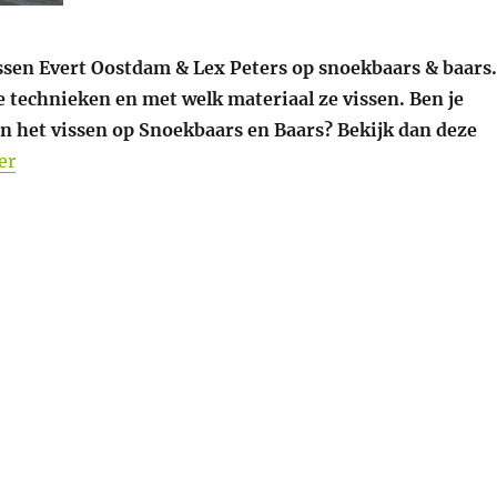
issen Evert Oostdam & Lex Peters op snoekbaars & baars.
de technieken en met welk materiaal ze vissen. Ben je
in het vissen op Snoekbaars en Baars? Bekijk dan deze
“HOE VANG JE (GROTE) snoekbaarzen & Baars materiale
er