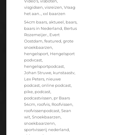
Video's
,
visboten
,
visgidsen
,
visreizen
,
Vraag
het aan..
,
xxl baarzen
Tags
54cm baars
,
aktueel
,
baars
,
baars in Nederland
,
Bertus
Rozemeijer.
,
Evert
Oostdam
,
featured
,
grote
snoekbaarzen
,
hengelsport
,
Hengelsport
podvcast
,
hengelsportpodcast
,
Johan Struwe
,
kunstaastv
,
Lex Peters
,
nieuwe
podcast
,
online podcast
,
pike
,
podcast
,
podcastvissen
,
pr Baars
54cm
,
roofvis
,
Roofvissen
,
roofvissenpodcast
,
Sean
wit
,
Snoekbaarzen
,
snoekbaarzenn
,
sportvisserij nederland
,