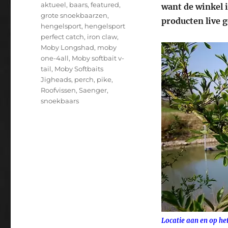
Tags
aktueel
,
baars
,
featured
,
want de winkel i
grote snoekbaarzen
,
producten live 
hengelsport
,
hengelsport
perfect catch
,
iron claw
,
Moby Longshad
,
moby
one-4all
,
Moby softbait v-
tail
,
Moby Softbaits
Jigheads
,
perch
,
pike
,
Roofvissen
,
Saenger
,
snoekbaars
Locatie aan en op he