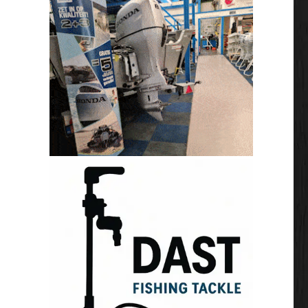
n, tips & trucs”