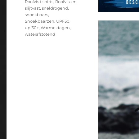
Roofvis t shirts
,
Roofvissen
,
slijtvast
,
sneldrogend
,
snoekbaars
,
Snoekbaarzen
,
UPF50
,
upf50+
,
Warme dagen
,
waterafstotend