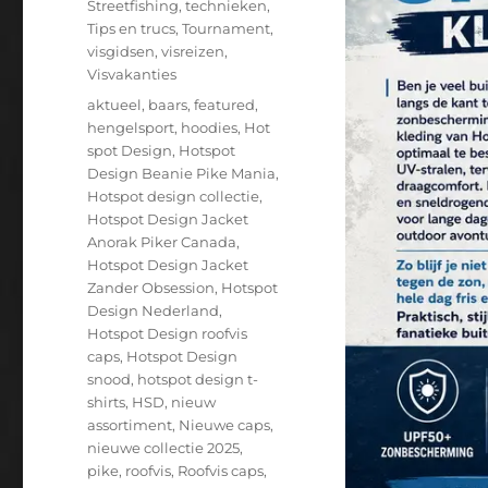
Streetfishing
,
technieken
,
Tips en trucs
,
Tournament
,
visgidsen
,
visreizen
,
Visvakanties
Tags
aktueel
,
baars
,
featured
,
hengelsport
,
hoodies
,
Hot
spot Design
,
Hotspot
Design Beanie Pike Mania
,
Hotspot design collectie
,
Hotspot Design Jacket
Anorak Piker Canada
,
Hotspot Design Jacket
Zander Obsession
,
Hotspot
Design Nederland
,
Hotspot Design roofvis
caps
,
Hotspot Design
snood
,
hotspot design t-
shirts
,
HSD
,
nieuw
assortiment
,
Nieuwe caps
,
nieuwe collectie 2025
,
pike
,
roofvis
,
Roofvis caps
,