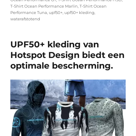
T-Shirt Ocean Performance Marlin
,
T-Shirt Ocean
Performance Tuna
,
upf50+
,
upf50+ kleding
,
waterafstotend
UPF50+ kleding van
Hotspot Design biedt een
optimale bescherming.