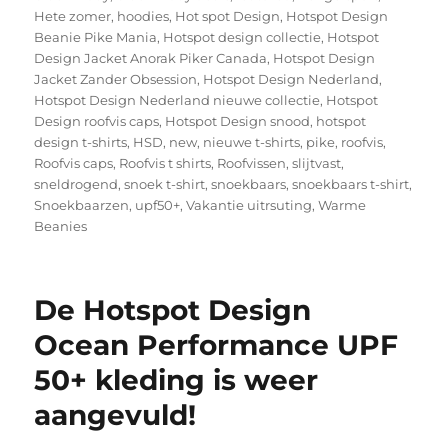
Hete zomer
,
hoodies
,
Hot spot Design
,
Hotspot Design
Beanie Pike Mania
,
Hotspot design collectie
,
Hotspot
Design Jacket Anorak Piker Canada
,
Hotspot Design
Jacket Zander Obsession
,
Hotspot Design Nederland
,
Hotspot Design Nederland nieuwe collectie
,
Hotspot
Design roofvis caps
,
Hotspot Design snood
,
hotspot
design t-shirts
,
HSD
,
new
,
nieuwe t-shirts
,
pike
,
roofvis
,
Roofvis caps
,
Roofvis t shirts
,
Roofvissen
,
slijtvast
,
sneldrogend
,
snoek t-shirt
,
snoekbaars
,
snoekbaars t-shirt
,
Snoekbaarzen
,
upf50+
,
Vakantie uitrsuting
,
Warme
Beanies
De Hotspot Design
Ocean Performance UPF
50+ kleding is weer
aangevuld!