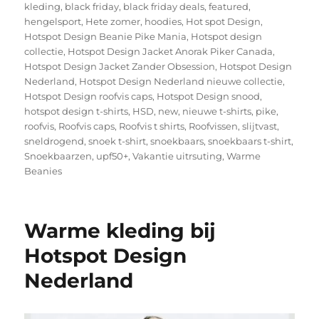
kleding
,
black friday
,
black friday deals
,
featured
,
hengelsport
,
Hete zomer
,
hoodies
,
Hot spot Design
,
Hotspot Design Beanie Pike Mania
,
Hotspot design
collectie
,
Hotspot Design Jacket Anorak Piker Canada
,
Hotspot Design Jacket Zander Obsession
,
Hotspot Design
Nederland
,
Hotspot Design Nederland nieuwe collectie
,
Hotspot Design roofvis caps
,
Hotspot Design snood
,
hotspot design t-shirts
,
HSD
,
new
,
nieuwe t-shirts
,
pike
,
roofvis
,
Roofvis caps
,
Roofvis t shirts
,
Roofvissen
,
slijtvast
,
sneldrogend
,
snoek t-shirt
,
snoekbaars
,
snoekbaars t-shirt
,
Snoekbaarzen
,
upf50+
,
Vakantie uitrsuting
,
Warme
Beanies
Warme kleding bij
Hotspot Design
Nederland