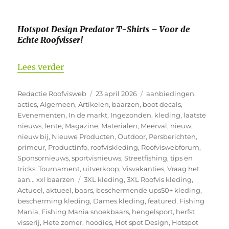
Hotspot Design Predator T-Shirts – Voor de
Echte Roofvisser!
“Hotspot Design kleding weer aangevul
Lees verder
Auteur
Geplaatst
Categorieën
Redactie Roofvisweb
23 april 2026
aanbiedingen
,
op
acties
,
Algemeen
,
Artikelen
,
baarzen
,
boot decals
,
Evenementen
,
In de markt
,
Ingezonden
,
kleding
,
laatste
nieuws
,
lente
,
Magazine
,
Materialen
,
Meerval
,
nieuw
,
nieuw bij
,
Nieuwe Producten
,
Outdoor
,
Persberichten
,
primeur
,
Productinfo
,
roofviskleding
,
Roofviswebforum
,
Sponsornieuws
,
sportvisnieuws
,
Streetfishing
,
tips en
tricks
,
Tournament
,
uitverkoop
,
Visvakanties
,
Vraag het
Tags
aan..
,
xxl baarzen
3XL kleding
,
3XL Roofvis kleding
,
Actueel
,
aktueel
,
baars
,
beschermende ups50+ kleding
,
bescherming kleding
,
Dames kleding
,
featured
,
Fishing
Mania
,
Fishing Mania snoekbaars
,
hengelsport
,
herfst
visserij
,
Hete zomer
,
hoodies
,
Hot spot Design
,
Hotspot