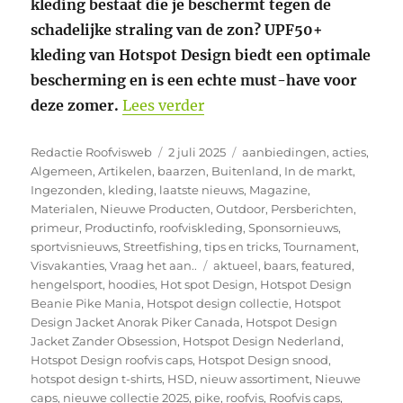
kleding bestaat die je beschermt tegen de
schadelijke straling van de zon? UPF50+
kleding van Hotspot Design biedt een optimale
bescherming en is een echte must-have voor
“De Hotspot Design Ocean 
deze zomer.
Lees verder
Auteur
Geplaatst
Categorieën
Redactie Roofvisweb
2 juli 2025
aanbiedingen
,
acties
,
op
Algemeen
,
Artikelen
,
baarzen
,
Buitenland
,
In de markt
,
Ingezonden
,
kleding
,
laatste nieuws
,
Magazine
,
Materialen
,
Nieuwe Producten
,
Outdoor
,
Persberichten
,
primeur
,
Productinfo
,
roofviskleding
,
Sponsornieuws
,
sportvisnieuws
,
Streetfishing
,
tips en tricks
,
Tournament
,
Tags
Visvakanties
,
Vraag het aan..
aktueel
,
baars
,
featured
,
hengelsport
,
hoodies
,
Hot spot Design
,
Hotspot Design
Beanie Pike Mania
,
Hotspot design collectie
,
Hotspot
Design Jacket Anorak Piker Canada
,
Hotspot Design
Jacket Zander Obsession
,
Hotspot Design Nederland
,
Hotspot Design roofvis caps
,
Hotspot Design snood
,
hotspot design t-shirts
,
HSD
,
nieuw assortiment
,
Nieuwe
caps
,
nieuwe collectie 2025
,
pike
,
roofvis
,
Roofvis caps
,