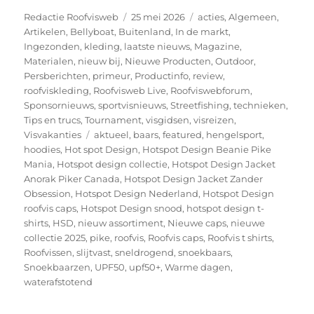
Auteur
Geplaatst
Categorieën
Redactie Roofvisweb
25 mei 2026
acties
,
Algemeen
,
op
Artikelen
,
Bellyboat
,
Buitenland
,
In de markt
,
Ingezonden
,
kleding
,
laatste nieuws
,
Magazine
,
Materialen
,
nieuw bij
,
Nieuwe Producten
,
Outdoor
,
Persberichten
,
primeur
,
Productinfo
,
review
,
roofviskleding
,
Roofvisweb Live
,
Roofviswebforum
,
Sponsornieuws
,
sportvisnieuws
,
Streetfishing
,
technieken
,
Tips en trucs
,
Tournament
,
visgidsen
,
visreizen
,
Tags
Visvakanties
aktueel
,
baars
,
featured
,
hengelsport
,
hoodies
,
Hot spot Design
,
Hotspot Design Beanie Pike
Mania
,
Hotspot design collectie
,
Hotspot Design Jacket
Anorak Piker Canada
,
Hotspot Design Jacket Zander
Obsession
,
Hotspot Design Nederland
,
Hotspot Design
roofvis caps
,
Hotspot Design snood
,
hotspot design t-
shirts
,
HSD
,
nieuw assortiment
,
Nieuwe caps
,
nieuwe
collectie 2025
,
pike
,
roofvis
,
Roofvis caps
,
Roofvis t shirts
,
Roofvissen
,
slijtvast
,
sneldrogend
,
snoekbaars
,
Snoekbaarzen
,
UPF50
,
upf50+
,
Warme dagen
,
waterafstotend