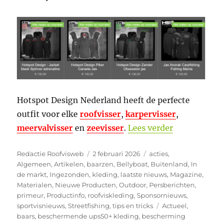
Hotspot Design Nederland heeft de perfecte
outfit voor elke
roofvisser
,
karpervisser
,
“Warm de k
meervalvisser
en
zeevisser
.
Lees verder
Auteur
Geplaatst
Categorieën
Redactie Roofvisweb
2 februari 2026
acties
,
op
Algemeen
,
Artikelen
,
baarzen
,
Bellyboat
,
Buitenland
,
In
de markt
,
Ingezonden
,
kleding
,
laatste nieuws
,
Magazine
,
Materialen
,
Nieuwe Producten
,
Outdoor
,
Persberichten
,
primeur
,
Productinfo
,
roofviskleding
,
Sponsornieuws
,
Tags
sportvisnieuws
,
Streetfishing
,
tips en tricks
Actueel
,
baars
,
beschermende ups50+ kleding
,
bescherming