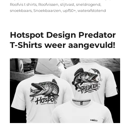
Roofvis t shirts
,
Roofvissen
,
slijtvast
,
sneldrogend
,
snoekbaars
,
Snoekbaarzen
,
upf50+
,
waterafstotend
Hotspot Design Predator
T-Shirts weer aangevuld!