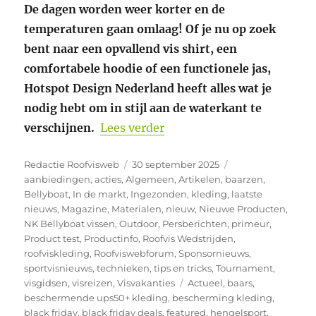
De dagen worden weer korter en de
temperaturen gaan omlaag! Of je nu op zoek
bent naar een opvallend vis shirt, een
comfortabele hoodie of een functionele jas,
Hotspot Design Nederland heeft alles wat je
nodig hebt om in stijl aan de waterkant te
“Warme kleding bij Hotsp
verschijnen.
Lees verder
Auteur
Geplaatst
Categorieën
Redactie Roofvisweb
30 september 2025
op
aanbiedingen
,
acties
,
Algemeen
,
Artikelen
,
baarzen
,
Bellyboat
,
In de markt
,
Ingezonden
,
kleding
,
laatste
nieuws
,
Magazine
,
Materialen
,
nieuw
,
Nieuwe Producten
,
NK Bellyboat vissen
,
Outdoor
,
Persberichten
,
primeur
,
Product test
,
Productinfo
,
Roofvis Wedstrijden
,
roofviskleding
,
Roofviswebforum
,
Sponsornieuws
,
sportvisnieuws
,
technieken
,
tips en tricks
,
Tournament
,
Tags
visgidsen
,
visreizen
,
Visvakanties
Actueel
,
baars
,
beschermende ups50+ kleding
,
bescherming kleding
,
black friday
,
black friday deals
,
featured
,
hengelsport
,