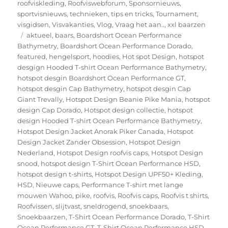
roofviskleding
,
Roofviswebforum
,
Sponsornieuws
,
sportvisnieuws
,
technieken
,
tips en tricks
,
Tournament
,
visgidsen
,
Visvakanties
,
Vlog
,
Vraag het aan..
,
xxl baarzen
Tags
aktueel
,
baars
,
Boardshort Ocean Performance
Bathymetry
,
Boardshort Ocean Performance Dorado
,
featured
,
hengelsport
,
hoodies
,
Hot spot Design
,
hotspot
desgign Hooded T-shirt Ocean Performance Bathymetry
,
hotspot desgin Boardshort Ocean Performance GT
,
hotspot desgin Cap Bathymetry
,
hotspot desgin Cap
Giant Trevally
,
Hotspot Design Beanie Pike Mania
,
hotspot
design Cap Dorado
,
Hotspot design collectie
,
hotspot
design Hooded T-shirt Ocean Performance Bathymetry
,
Hotspot Design Jacket Anorak Piker Canada
,
Hotspot
Design Jacket Zander Obsession
,
Hotspot Design
Nederland
,
Hotspot Design roofvis caps
,
Hotspot Design
snood
,
hotspot design T-Shirt Ocean Performance HSD
,
hotspot design t-shirts
,
Hotspot Design UPF50+ Kleding
,
HSD
,
Nieuwe caps
,
Performance T-shirt met lange
mouwen Wahoo
,
pike
,
roofvis
,
Roofvis caps
,
Roofvis t shirts
,
Roofvissen
,
slijtvast
,
sneldrogend
,
snoekbaars
,
Snoekbaarzen
,
T-Shirt Ocean Performance Dorado
,
T-Shirt
Ocean Performance GT
,
T-Shirt Ocean Performance HSD
,