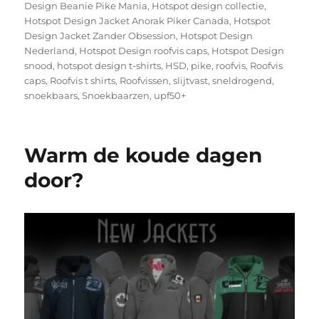
Design Beanie Pike Mania
,
Hotspot design collectie
,
Hotspot Design Jacket Anorak Piker Canada
,
Hotspot
Design Jacket Zander Obsession
,
Hotspot Design
Nederland
,
Hotspot Design roofvis caps
,
Hotspot Design
snood
,
hotspot design t-shirts
,
HSD
,
pike
,
roofvis
,
Roofvis
caps
,
Roofvis t shirts
,
Roofvissen
,
slijtvast
,
sneldrogend
,
snoekbaars
,
Snoekbaarzen
,
upf50+
Warm de koude dagen
door?