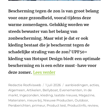
Bescherming tegen de zon is van groot belang
voor onze gezondheid, vooral tijdens deze
warme zomerdagen. Gelukkig worden we
steeds bewuster van het belang van
zonbescherming. Maar wist je dat er ook
kleding bestaat die je beschermt tegen de
schadelijke straling van de zon? UPF50+
kleding van Hotspot Design biedt een optimale
bescherming en is een echte must-have voor
“Bescherm je huid tegen UV
deze zomer.
Lees verder
Auteur
Geplaatst
Categorieën
Redactie Roofvisweb
1 juli 2026
aanbiedingen
,
acties
,
op
Algemeen
,
Artikelen
,
Bellyboat
,
Evenementen
,
In de
markt
,
Ingezonden
,
kleding
,
laatste nieuws
,
Magazine
,
Materialen
,
nieuw bij
,
Nieuwe Producten
,
Outdoor
,
Persberichten
,
primeur
,
Product test
,
Productinfo
,
review
,