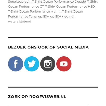
Snoekbaarzen
,
T-Shirt Ocean Performance Dorado
,
T-Shirt
Ocean Performance GT
,
T-Shirt Ocean Performance HSD
,
T-Shirt Ocean Performance Marlin
,
T-Shirt Ocean
Performance Tuna
,
upf50+
,
upf50+ kleding
,
waterafstotend
BEZOEK ONS OOK OP SOCIAL MEDIA
ZOEK OP ROOFVISWEB.NL