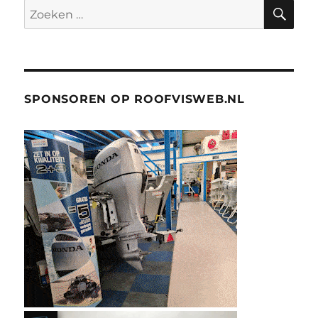
ZO
Zoeken
naar:
SPONSOREN OP ROOFVISWEB.NL