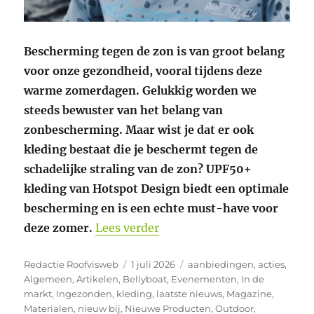
Bescherming tegen de zon is van groot belang
voor onze gezondheid, vooral tijdens deze
warme zomerdagen. Gelukkig worden we
steeds bewuster van het belang van
zonbescherming. Maar wist je dat er ook
kleding bestaat die je beschermt tegen de
schadelijke straling van de zon? UPF50+
kleding van Hotspot Design biedt een optimale
bescherming en is een echte must-have voor
“Bescherm je huid tegen UV
deze zomer.
Lees verder
Auteur
Geplaatst
Categorieën
Redactie Roofvisweb
1 juli 2026
aanbiedingen
,
acties
,
op
Algemeen
,
Artikelen
,
Bellyboat
,
Evenementen
,
In de
markt
,
Ingezonden
,
kleding
,
laatste nieuws
,
Magazine
,
Materialen
,
nieuw bij
,
Nieuwe Producten
,
Outdoor
,