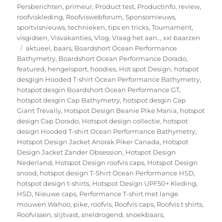
Persberichten
,
primeur
,
Product test
,
Productinfo
,
review
,
roofviskleding
,
Roofviswebforum
,
Sponsornieuws
,
sportvisnieuws
,
technieken
,
tips en tricks
,
Tournament
,
visgidsen
,
Visvakanties
,
Vlog
,
Vraag het aan..
,
xxl baarzen
Tags
aktueel
,
baars
,
Boardshort Ocean Performance
Bathymetry
,
Boardshort Ocean Performance Dorado
,
featured
,
hengelsport
,
hoodies
,
Hot spot Design
,
hotspot
desgign Hooded T-shirt Ocean Performance Bathymetry
,
hotspot desgin Boardshort Ocean Performance GT
,
hotspot desgin Cap Bathymetry
,
hotspot desgin Cap
Giant Trevally
,
Hotspot Design Beanie Pike Mania
,
hotspot
design Cap Dorado
,
Hotspot design collectie
,
hotspot
design Hooded T-shirt Ocean Performance Bathymetry
,
Hotspot Design Jacket Anorak Piker Canada
,
Hotspot
Design Jacket Zander Obsession
,
Hotspot Design
Nederland
,
Hotspot Design roofvis caps
,
Hotspot Design
snood
,
hotspot design T-Shirt Ocean Performance HSD
,
hotspot design t-shirts
,
Hotspot Design UPF50+ Kleding
,
HSD
,
Nieuwe caps
,
Performance T-shirt met lange
mouwen Wahoo
,
pike
,
roofvis
,
Roofvis caps
,
Roofvis t shirts
,
Roofvissen
,
slijtvast
,
sneldrogend
,
snoekbaars
,