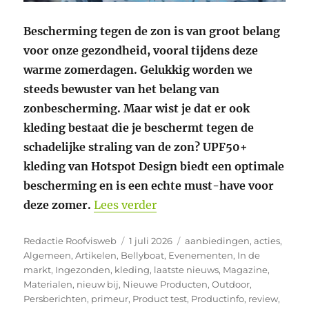
Bescherming tegen de zon is van groot belang
voor onze gezondheid, vooral tijdens deze
warme zomerdagen. Gelukkig worden we
steeds bewuster van het belang van
zonbescherming. Maar wist je dat er ook
kleding bestaat die je beschermt tegen de
schadelijke straling van de zon? UPF50+
kleding van Hotspot Design biedt een optimale
bescherming en is een echte must-have voor
“Bescherm je huid tegen UV
deze zomer.
Lees verder
Auteur
Geplaatst
Categorieën
Redactie Roofvisweb
1 juli 2026
aanbiedingen
,
acties
,
op
Algemeen
,
Artikelen
,
Bellyboat
,
Evenementen
,
In de
markt
,
Ingezonden
,
kleding
,
laatste nieuws
,
Magazine
,
Materialen
,
nieuw bij
,
Nieuwe Producten
,
Outdoor
,
Persberichten
,
primeur
,
Product test
,
Productinfo
,
review
,