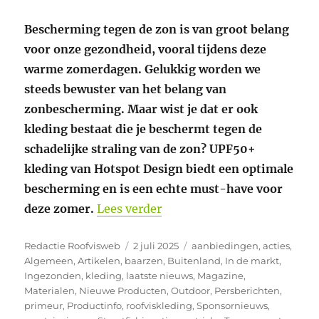
Bescherming tegen de zon is van groot belang
voor onze gezondheid, vooral tijdens deze
warme zomerdagen. Gelukkig worden we
steeds bewuster van het belang van
zonbescherming. Maar wist je dat er ook
kleding bestaat die je beschermt tegen de
schadelijke straling van de zon? UPF50+
kleding van Hotspot Design biedt een optimale
bescherming en is een echte must-have voor
“De Hotspot Design Ocean 
deze zomer.
Lees verder
Auteur
Geplaatst
Categorieën
Redactie Roofvisweb
2 juli 2025
aanbiedingen
,
acties
,
op
Algemeen
,
Artikelen
,
baarzen
,
Buitenland
,
In de markt
,
Ingezonden
,
kleding
,
laatste nieuws
,
Magazine
,
Materialen
,
Nieuwe Producten
,
Outdoor
,
Persberichten
,
primeur
,
Productinfo
,
roofviskleding
,
Sponsornieuws
,