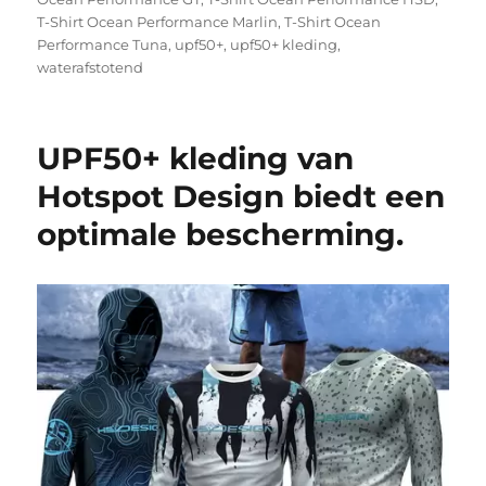
T-Shirt Ocean Performance Marlin
,
T-Shirt Ocean
Performance Tuna
,
upf50+
,
upf50+ kleding
,
waterafstotend
UPF50+ kleding van
Hotspot Design biedt een
optimale bescherming.