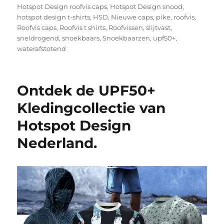
Hotspot Design roofvis caps
,
Hotspot Design snood
,
hotspot design t-shirts
,
HSD
,
Nieuwe caps
,
pike
,
roofvis
,
Roofvis caps
,
Roofvis t shirts
,
Roofvissen
,
slijtvast
,
sneldrogend
,
snoekbaars
,
Snoekbaarzen
,
upf50+
,
waterafstotend
Ontdek de UPF50+
Kledingcollectie van
Hotspot Design
Nederland.