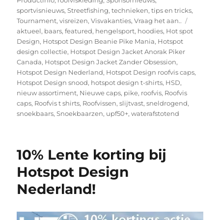
sportvisnieuws
,
Streetfishing
,
technieken
,
tips en tricks
,
Tags
Tournament
,
visreizen
,
Visvakanties
,
Vraag het aan..
aktueel
,
baars
,
featured
,
hengelsport
,
hoodies
,
Hot spot
Design
,
Hotspot Design Beanie Pike Mania
,
Hotspot
design collectie
,
Hotspot Design Jacket Anorak Piker
Canada
,
Hotspot Design Jacket Zander Obsession
,
Hotspot Design Nederland
,
Hotspot Design roofvis caps
,
Hotspot Design snood
,
hotspot design t-shirts
,
HSD
,
nieuw assortiment
,
Nieuwe caps
,
pike
,
roofvis
,
Roofvis
caps
,
Roofvis t shirts
,
Roofvissen
,
slijtvast
,
sneldrogend
,
snoekbaars
,
Snoekbaarzen
,
upf50+
,
waterafstotend
10% Lente korting bij
Hotspot Design
Nederland!