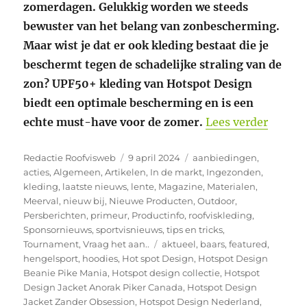
zomerdagen. Gelukkig worden we steeds
bewuster van het belang van zonbescherming.
Maar wist je dat er ook kleding bestaat die je
beschermt tegen de schadelijke straling van de
zon? UPF50+ kleding van Hotspot Design
biedt een optimale bescherming en is een
“Ontde
echte must-have voor de zomer.
Lees verder
Auteur
Geplaatst
Categorieën
Redactie Roofvisweb
9 april 2024
aanbiedingen
,
op
acties
,
Algemeen
,
Artikelen
,
In de markt
,
Ingezonden
,
kleding
,
laatste nieuws
,
lente
,
Magazine
,
Materialen
,
Meerval
,
nieuw bij
,
Nieuwe Producten
,
Outdoor
,
Persberichten
,
primeur
,
Productinfo
,
roofviskleding
,
Sponsornieuws
,
sportvisnieuws
,
tips en tricks
,
Tags
Tournament
,
Vraag het aan..
aktueel
,
baars
,
featured
,
hengelsport
,
hoodies
,
Hot spot Design
,
Hotspot Design
Beanie Pike Mania
,
Hotspot design collectie
,
Hotspot
Design Jacket Anorak Piker Canada
,
Hotspot Design
Jacket Zander Obsession
,
Hotspot Design Nederland
,