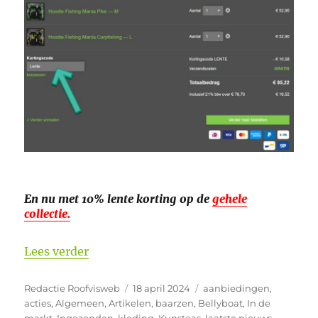
En nu met 10% lente korting op de
gehele
collectie.
“10% Lente korting bij Hotspot Design 
Lees verder
Auteur
Geplaatst
Categorieën
Redactie Roofvisweb
18 april 2024
aanbiedingen
,
op
acties
,
Algemeen
,
Artikelen
,
baarzen
,
Bellyboat
,
In de
markt
,
Ingezonden
,
kleding
,
Kunstaas
,
laatste nieuws
,