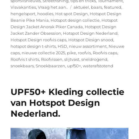
sportvisnieuws
,
Streetfishing
,
tips en tricks
,
Tournament
,
Tags
Visvakanties
,
Vraag het aan..
aktueel
,
baars
,
featured
,
hengelsport
,
hoodies
,
Hot spot Design
,
Hotspot Design
Beanie Pike Mania
,
Hotspot design collectie
,
Hotspot
Design Jacket Anorak Piker Canada
,
Hotspot Design
Jacket Zander Obsession
,
Hotspot Design Nederland
,
Hotspot Design roofvis caps
,
Hotspot Design snood
,
hotspot design t-shirts
,
HSD
,
nieuw assortiment
,
Nieuwe
caps
,
nieuwe collectie 2025
,
pike
,
roofvis
,
Roofvis caps
,
Roofvis t shirts
,
Roofvissen
,
slijtvast
,
sneldrogend
,
snoekbaars
,
Snoekbaarzen
,
upf50+
,
waterafstotend
UPF50+ Kleding collectie
van Hotspot Design
Nederland.