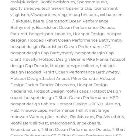
roofviskleding
,
Roofviswebforum
,
Sponsornieuws
,
sportvisnieuws
,
technieken
,
tips en tricks
,
Tournament
,
visgidsen
,
Visvakanties
,
Vlog
,
Vraag het aan..
,
xxl baarzen
Tags
aktueel
,
baars
,
Boardshort Ocean Performance
Bathymetry
,
Boardshort Ocean Performance Dorado
,
featured
,
hengelsport
,
hoodies
,
Hot spot Design
,
hotspot
desgign Hooded T-shirt Ocean Performance Bathymetry
,
hotspot desgin Boardshort Ocean Performance GT
,
hotspot desgin Cap Bathymetry
,
hotspot desgin Cap
Giant Trevally
,
Hotspot Design Beanie Pike Mania
,
hotspot
design Cap Dorado
,
Hotspot design collectie
,
hotspot
design Hooded T-shirt Ocean Performance Bathymetry
,
Hotspot Design Jacket Anorak Piker Canada
,
Hotspot
Design Jacket Zander Obsession
,
Hotspot Design
Nederland
,
Hotspot Design roofvis caps
,
Hotspot Design
snood
,
hotspot design T-Shirt Ocean Performance HSD
,
hotspot design t-shirts
,
Hotspot Design UPF50+ Kleding
,
HSD
,
Nieuwe caps
,
Performance T-shirt met lange
mouwen Wahoo
,
pike
,
roofvis
,
Roofvis caps
,
Roofvis t shirts
,
Roofvissen
,
slijtvast
,
sneldrogend
,
snoekbaars
,
Snoekbaarzen
,
T-Shirt Ocean Performance Dorado
,
T-Shirt
Ocean Performance GT
,
T-Shirt Ocean Performance HSD
,