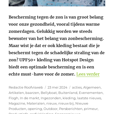
Bescherming tegen de zon is van groot belang
voor onze gezondheid, vooral tijdens warme
zomerdagen. Gelukkig worden we steeds
bewuster van het belang van zonbescherming.
Maar wist je dat er ook kleding bestaat die je
beschermt tegen de schadelijke straling van de
zon? UPF50+ kleding van Hotspot Design
biedt een optimale bescherming en is een
“De UP
echte must-have voor de zomer.
Lees verder
Auteur
Geplaatst
Categorieën
Redactie Roofvisweb
23 mei 2024
acties
,
Algemeen
,
op
Artikelen
,
baarzen
,
Bellyboat
,
Buitenland
,
Evenementen
,
Flogh
,
In de markt
,
Ingezonden
,
kleding
,
laatste nieuws
,
Magazine
,
Materialen
,
nieuw
,
nieuw bij
,
Nieuwe
Producten
,
opening
,
Outdoor
,
Persberichten
,
primeur
,
Productinfo
,
roofviskleding
,
Sponsornieuws
,