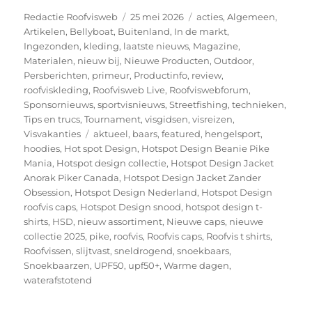
Auteur
Geplaatst
Categorieën
Redactie Roofvisweb
25 mei 2026
acties
,
Algemeen
,
op
Artikelen
,
Bellyboat
,
Buitenland
,
In de markt
,
Ingezonden
,
kleding
,
laatste nieuws
,
Magazine
,
Materialen
,
nieuw bij
,
Nieuwe Producten
,
Outdoor
,
Persberichten
,
primeur
,
Productinfo
,
review
,
roofviskleding
,
Roofvisweb Live
,
Roofviswebforum
,
Sponsornieuws
,
sportvisnieuws
,
Streetfishing
,
technieken
,
Tips en trucs
,
Tournament
,
visgidsen
,
visreizen
,
Tags
Visvakanties
aktueel
,
baars
,
featured
,
hengelsport
,
hoodies
,
Hot spot Design
,
Hotspot Design Beanie Pike
Mania
,
Hotspot design collectie
,
Hotspot Design Jacket
Anorak Piker Canada
,
Hotspot Design Jacket Zander
Obsession
,
Hotspot Design Nederland
,
Hotspot Design
roofvis caps
,
Hotspot Design snood
,
hotspot design t-
shirts
,
HSD
,
nieuw assortiment
,
Nieuwe caps
,
nieuwe
collectie 2025
,
pike
,
roofvis
,
Roofvis caps
,
Roofvis t shirts
,
Roofvissen
,
slijtvast
,
sneldrogend
,
snoekbaars
,
Snoekbaarzen
,
UPF50
,
upf50+
,
Warme dagen
,
waterafstotend