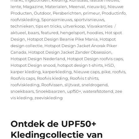
lente
,
Magazine
,
Materialen
,
Meerval
,
nieuw bij
,
Nieuwe
Producten
,
Outdoor
,
Persberichten
,
primeur
,
Productinfo
,
roofviskleding
,
Sponsornieuws
,
sportvisnieuws
,
Tags
technieken
,
tips en tricks
,
uitverkoop
,
Visvakanties
aktueel
,
baars
,
featured
,
hengelsport
,
hoodies
,
Hot spot
Design
,
Hotspot Design Beanie Pike Mania
,
Hotspot
design collectie
,
Hotspot Design Jacket Anorak Piker
Canada
,
Hotspot Design Jacket Zander Obsession
,
Hotspot Design Nederland
,
Hotspot Design roofvis caps
,
Hotspot Design snood
,
hotspot design t-shirts
,
HSD
,
karper kleding
,
karperkleding
,
Nieuwe caps
,
pike
,
roofvis
,
Roofvis caps
,
Roofvis kleding
,
Roofvis t shirts
,
roofviskleding
,
Roofvissen
,
slijtvast
,
sneldrogend
,
snoekbaars
,
Snoekbaarzen
,
upf50+
,
waterafstotend
,
zee
vis kleding
,
zeeviskleding
Ontdek de UPF50+
Kledingcollectie van