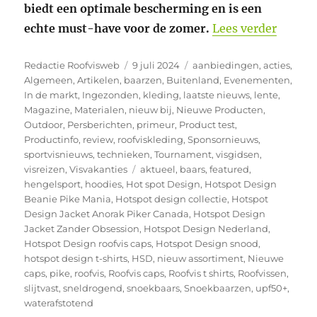
biedt een optimale bescherming en is een
“UPF50
echte must-have voor de zomer.
Lees verder
Auteur
Geplaatst
Categorieën
Redactie Roofvisweb
9 juli 2024
aanbiedingen
,
acties
,
op
Algemeen
,
Artikelen
,
baarzen
,
Buitenland
,
Evenementen
,
In de markt
,
Ingezonden
,
kleding
,
laatste nieuws
,
lente
,
Magazine
,
Materialen
,
nieuw bij
,
Nieuwe Producten
,
Outdoor
,
Persberichten
,
primeur
,
Product test
,
Productinfo
,
review
,
roofviskleding
,
Sponsornieuws
,
sportvisnieuws
,
technieken
,
Tournament
,
visgidsen
,
Tags
visreizen
,
Visvakanties
aktueel
,
baars
,
featured
,
hengelsport
,
hoodies
,
Hot spot Design
,
Hotspot Design
Beanie Pike Mania
,
Hotspot design collectie
,
Hotspot
Design Jacket Anorak Piker Canada
,
Hotspot Design
Jacket Zander Obsession
,
Hotspot Design Nederland
,
Hotspot Design roofvis caps
,
Hotspot Design snood
,
hotspot design t-shirts
,
HSD
,
nieuw assortiment
,
Nieuwe
caps
,
pike
,
roofvis
,
Roofvis caps
,
Roofvis t shirts
,
Roofvissen
,
slijtvast
,
sneldrogend
,
snoekbaars
,
Snoekbaarzen
,
upf50+
,
waterafstotend