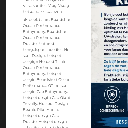
Visvakanties
,
Vlog
,
Vraag
het aan..
,
xxl baarzen
Tags
aktueel
,
baars
,
Boardshort
Ocean Performance
Bathymetry
,
Boardshort
Ocean Performance
Dorado
,
featured
,
hengelsport
,
hoodies
,
Hot
spot Design
,
hotspot
desgign Hooded T-shirt
Ocean Performance
Bathymetry
,
hotspot
desgin Boardshort Ocean
Performance GT
,
hotspot
desgin Cap Bathymetry
,
hotspot desgin Cap Giant
Trevally
,
Hotspot Design
Beanie Pike Mania
,
hotspot design Cap
Dorado
,
Hotspot design
collectie
,
hotspot design