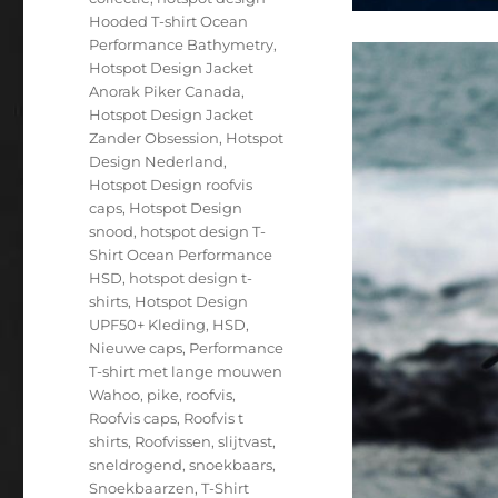
Hooded T-shirt Ocean
Performance Bathymetry
,
Hotspot Design Jacket
Anorak Piker Canada
,
Hotspot Design Jacket
Zander Obsession
,
Hotspot
Design Nederland
,
Hotspot Design roofvis
caps
,
Hotspot Design
snood
,
hotspot design T-
Shirt Ocean Performance
HSD
,
hotspot design t-
shirts
,
Hotspot Design
UPF50+ Kleding
,
HSD
,
Nieuwe caps
,
Performance
T-shirt met lange mouwen
Wahoo
,
pike
,
roofvis
,
Roofvis caps
,
Roofvis t
shirts
,
Roofvissen
,
slijtvast
,
sneldrogend
,
snoekbaars
,
Snoekbaarzen
,
T-Shirt