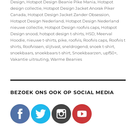
Design
,
Hotspot Design Beanie Pike Mania
,
Hotspot
design collectie
,
Hotspot Design Jacket Anorak Piker
Canada
,
Hotspot Design Jacket Zander Obsession
,
Hotspot Design Nederland
,
Hotspot Design Nederland
nieuwe collectie
,
Hotspot Design roofvis caps
,
Hotspot
Design snood
,
hotspot design t-shirts
,
HSD
,
Meerval
Hoodie
,
nieuwe t-shirts
,
pike
,
roofvis
,
Roofvis caps
,
Roofvis t
shirts
,
Roofvissen
,
slijtvast
,
sneldrogend
,
snoek t-shirt
,
snoekbaars
,
snoekbaars t-shirt
,
Snoekbaarzen
,
upf50+
,
Vakantie uitrsuting
,
Warme Beanies
BEZOEK ONS OOK OP SOCIAL MEDIA