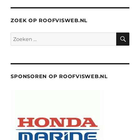
ZOEK OP ROOFVISWEB.NL
ZO
Zoeken
naar:
SPONSOREN OP ROOFVISWEB.NL