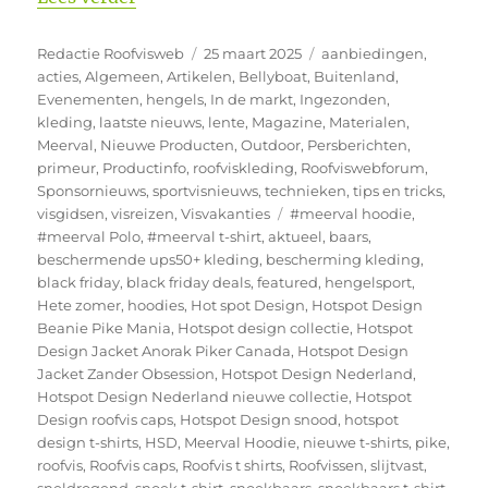
Auteur
Geplaatst
Categorieën
Redactie Roofvisweb
25 maart 2025
aanbiedingen
,
op
acties
,
Algemeen
,
Artikelen
,
Bellyboat
,
Buitenland
,
Evenementen
,
hengels
,
In de markt
,
Ingezonden
,
kleding
,
laatste nieuws
,
lente
,
Magazine
,
Materialen
,
Meerval
,
Nieuwe Producten
,
Outdoor
,
Persberichten
,
primeur
,
Productinfo
,
roofviskleding
,
Roofviswebforum
,
Sponsornieuws
,
sportvisnieuws
,
technieken
,
tips en tricks
,
Tags
visgidsen
,
visreizen
,
Visvakanties
#meerval hoodie
,
#meerval Polo
,
#meerval t-shirt
,
aktueel
,
baars
,
beschermende ups50+ kleding
,
bescherming kleding
,
black friday
,
black friday deals
,
featured
,
hengelsport
,
Hete zomer
,
hoodies
,
Hot spot Design
,
Hotspot Design
Beanie Pike Mania
,
Hotspot design collectie
,
Hotspot
Design Jacket Anorak Piker Canada
,
Hotspot Design
Jacket Zander Obsession
,
Hotspot Design Nederland
,
Hotspot Design Nederland nieuwe collectie
,
Hotspot
Design roofvis caps
,
Hotspot Design snood
,
hotspot
design t-shirts
,
HSD
,
Meerval Hoodie
,
nieuwe t-shirts
,
pike
,
roofvis
,
Roofvis caps
,
Roofvis t shirts
,
Roofvissen
,
slijtvast
,