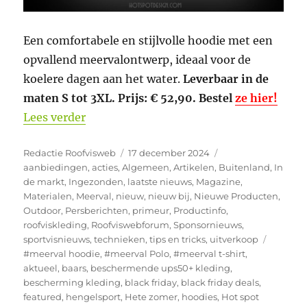
Een comfortabele en stijlvolle hoodie met een
opvallend meervalontwerp, ideaal voor de
koelere dagen aan het water.
Leverbaar in de
maten S tot 3XL.
Prijs: € 52,90. Bestel
ze hier!
“Meerval kleding bij Hotspot Design Ne
Lees verder
Auteur
Geplaatst
Categorieën
Redactie Roofvisweb
17 december 2024
op
aanbiedingen
,
acties
,
Algemeen
,
Artikelen
,
Buitenland
,
In
de markt
,
Ingezonden
,
laatste nieuws
,
Magazine
,
Materialen
,
Meerval
,
nieuw
,
nieuw bij
,
Nieuwe Producten
,
Outdoor
,
Persberichten
,
primeur
,
Productinfo
,
roofviskleding
,
Roofviswebforum
,
Sponsornieuws
,
Tags
sportvisnieuws
,
technieken
,
tips en tricks
,
uitverkoop
#meerval hoodie
,
#meerval Polo
,
#meerval t-shirt
,
aktueel
,
baars
,
beschermende ups50+ kleding
,
bescherming kleding
,
black friday
,
black friday deals
,
featured
,
hengelsport
,
Hete zomer
,
hoodies
,
Hot spot