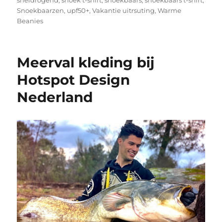
sneldrogend
,
snoek t-shirt
,
snoekbaars
,
snoekbaars t-shirt
,
Snoekbaarzen
,
upf50+
,
Vakantie uitrsuting
,
Warme
Beanies
Meerval kleding bij
Hotspot Design
Nederland