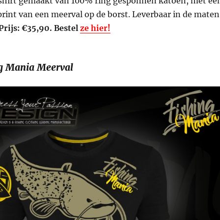
loshirt gemaakt van 100% ring gesponnen katoen, met ee
print van een meerval op de borst. Leverbaar in de maten
Prijs: €35,90. Bestel
ze hier!
ng Mania Meerval