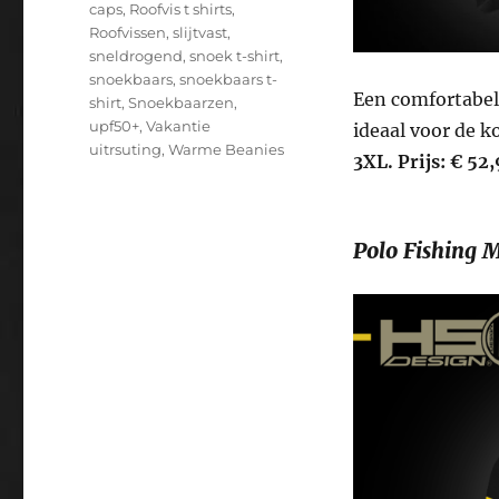
caps
,
Roofvis t shirts
,
Roofvissen
,
slijtvast
,
sneldrogend
,
snoek t-shirt
,
snoekbaars
,
snoekbaars t-
Een comfortabel
shirt
,
Snoekbaarzen
,
upf50+
,
Vakantie
ideaal voor de k
uitrsuting
,
Warme Beanies
3XL.
Prijs: € 52
Polo Fishing 