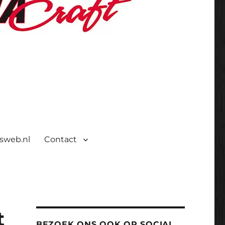
isweb.nl
Contact
t
BEZOEK ONS OOK OP SOCIAL