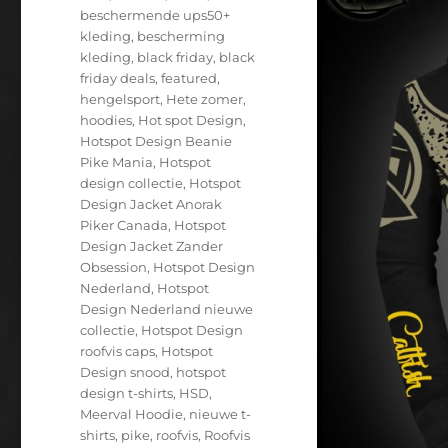
beschermende ups50+
kleding
,
bescherming
kleding
,
black friday
,
black
friday deals
,
featured
,
hengelsport
,
Hete zomer
,
hoodies
,
Hot spot Design
,
Hotspot Design Beanie
Pike Mania
,
Hotspot
design collectie
,
Hotspot
Design Jacket Anorak
Piker Canada
,
Hotspot
Design Jacket Zander
Obsession
,
Hotspot Design
Nederland
,
Hotspot
Design Nederland nieuwe
collectie
,
Hotspot Design
roofvis caps
,
Hotspot
Design snood
,
hotspot
design t-shirts
,
HSD
,
Meerval Hoodie
,
nieuwe t-
shirts
,
pike
,
roofvis
,
Roofvis