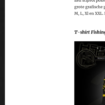
Een stijlvol po
grote grafische 
M, L, Xl en XXL.
T-shirt Fishi