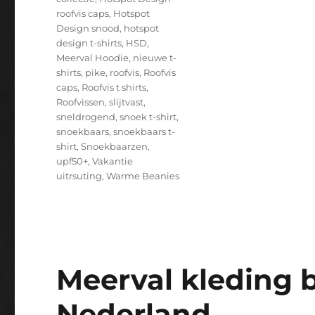
roofvis caps
,
Hotspot
Design snood
,
hotspot
design t-shirts
,
HSD
,
Meerval Hoodie
,
nieuwe t-
shirts
,
pike
,
roofvis
,
Roofvis
caps
,
Roofvis t shirts
,
Roofvissen
,
slijtvast
,
sneldrogend
,
snoek t-shirt
,
snoekbaars
,
snoekbaars t-
shirt
,
Snoekbaarzen
,
upf50+
,
Vakantie
uitrsuting
,
Warme Beanies
Meerval kleding b
Nederland