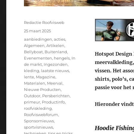
Auteur
Redactie Roofvisweb
Geplaatst
25 maart 2025
op
Categorieën
aanbiedingen
,
acties
,
Algemeen
,
Artikelen
,
Bellyboat
,
Buitenland
,
Hotspot Design 
Evenementen
,
hengels
,
In
meervalkleding,
de markt
,
Ingezonden
,
vissen. Het ass
kleding
,
laatste nieuws
,
lente
,
Magazine
,
shirts, polo’s, 
Materialen
,
Meerval
,
passie voor het
Nieuwe Producten
,
Outdoor
,
Persberichten
,
primeur
,
Productinfo
,
Hieronder vindt 
roofviskleding
,
Roofviswebforum
,
Sponsornieuws
,
Hoodie Fishin
sportvisnieuws
,
technieken
,
tips en tricks
,