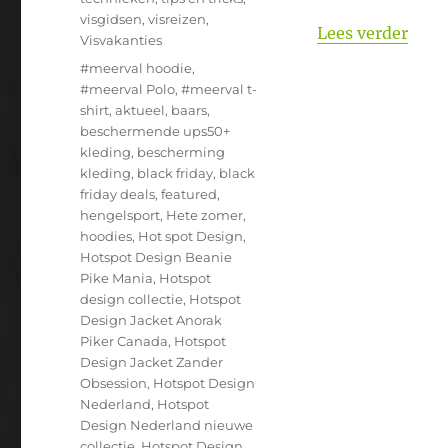
visgidsen
,
visreizen
,
“De 
Lees verder
Visvakanties
Tags
#meerval hoodie
,
#meerval Polo
,
#meerval t-
shirt
,
aktueel
,
baars
,
beschermende ups50+
kleding
,
bescherming
kleding
,
black friday
,
black
friday deals
,
featured
,
hengelsport
,
Hete zomer
,
hoodies
,
Hot spot Design
,
Hotspot Design Beanie
Pike Mania
,
Hotspot
design collectie
,
Hotspot
Design Jacket Anorak
Piker Canada
,
Hotspot
Design Jacket Zander
Obsession
,
Hotspot Design
Nederland
,
Hotspot
Design Nederland nieuwe
collectie
,
Hotspot Design