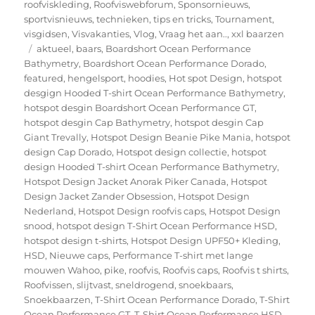
roofviskleding
,
Roofviswebforum
,
Sponsornieuws
,
sportvisnieuws
,
technieken
,
tips en tricks
,
Tournament
,
visgidsen
,
Visvakanties
,
Vlog
,
Vraag het aan..
,
xxl baarzen
Tags
aktueel
,
baars
,
Boardshort Ocean Performance
Bathymetry
,
Boardshort Ocean Performance Dorado
,
featured
,
hengelsport
,
hoodies
,
Hot spot Design
,
hotspot
desgign Hooded T-shirt Ocean Performance Bathymetry
,
hotspot desgin Boardshort Ocean Performance GT
,
hotspot desgin Cap Bathymetry
,
hotspot desgin Cap
Giant Trevally
,
Hotspot Design Beanie Pike Mania
,
hotspot
design Cap Dorado
,
Hotspot design collectie
,
hotspot
design Hooded T-shirt Ocean Performance Bathymetry
,
Hotspot Design Jacket Anorak Piker Canada
,
Hotspot
Design Jacket Zander Obsession
,
Hotspot Design
Nederland
,
Hotspot Design roofvis caps
,
Hotspot Design
snood
,
hotspot design T-Shirt Ocean Performance HSD
,
hotspot design t-shirts
,
Hotspot Design UPF50+ Kleding
,
HSD
,
Nieuwe caps
,
Performance T-shirt met lange
mouwen Wahoo
,
pike
,
roofvis
,
Roofvis caps
,
Roofvis t shirts
,
Roofvissen
,
slijtvast
,
sneldrogend
,
snoekbaars
,
Snoekbaarzen
,
T-Shirt Ocean Performance Dorado
,
T-Shirt
Ocean Performance GT
,
T-Shirt Ocean Performance HSD
,