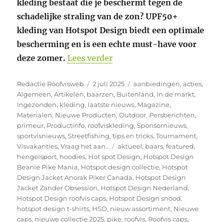
kleding bestaat die je beschermt tegen de
schadelijke straling van de zon? UPF50+
kleding van Hotspot Design biedt een optimale
bescherming en is een echte must-have voor
“De Hotspot Design Ocean 
deze zomer.
Lees verder
Auteur
Geplaatst
Categorieën
Redactie Roofvisweb
2 juli 2025
aanbiedingen
,
acties
,
op
Algemeen
,
Artikelen
,
baarzen
,
Buitenland
,
In de markt
,
Ingezonden
,
kleding
,
laatste nieuws
,
Magazine
,
Materialen
,
Nieuwe Producten
,
Outdoor
,
Persberichten
,
primeur
,
Productinfo
,
roofviskleding
,
Sponsornieuws
,
sportvisnieuws
,
Streetfishing
,
tips en tricks
,
Tournament
,
Tags
Visvakanties
,
Vraag het aan..
aktueel
,
baars
,
featured
,
hengelsport
,
hoodies
,
Hot spot Design
,
Hotspot Design
Beanie Pike Mania
,
Hotspot design collectie
,
Hotspot
Design Jacket Anorak Piker Canada
,
Hotspot Design
Jacket Zander Obsession
,
Hotspot Design Nederland
,
Hotspot Design roofvis caps
,
Hotspot Design snood
,
hotspot design t-shirts
,
HSD
,
nieuw assortiment
,
Nieuwe
caps
,
nieuwe collectie 2025
,
pike
,
roofvis
,
Roofvis caps
,