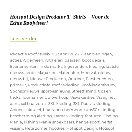
Hotspot Design Predator T-Shirts – Voor de
Echte Roofvisser!
“Hotspot Design kleding weer aangevul
Lees verder
Auteur
Geplaatst
Categorieën
Redactie Roofvisweb
23 april 2026
aanbiedingen
,
op
acties
,
Algemeen
,
Artikelen
,
baarzen
,
boot decals
,
Evenementen
,
In de markt
,
Ingezonden
,
kleding
,
laatste
nieuws
,
lente
,
Magazine
,
Materialen
,
Meerval
,
nieuw
,
nieuw bij
,
Nieuwe Producten
,
Outdoor
,
Persberichten
,
primeur
,
Productinfo
,
roofviskleding
,
Roofviswebforum
,
Sponsornieuws
,
sportvisnieuws
,
Streetfishing
,
tips en
tricks
,
Tournament
,
uitverkoop
,
Visvakanties
,
Vraag het
Tags
aan..
,
xxl baarzen
3XL kleding
,
3XL Roofvis kleding
,
Actueel
,
aktueel
,
baars
,
beschermende ups50+ kleding
,
bescherming kleding
,
Dames kleding
,
featured
,
Fishing
Mania
,
Fishing Mania snoekbaars
,
hengelsport
,
herfst
visserij
,
Hete zomer
,
hoodies
,
Hot spot Design
,
Hotspot