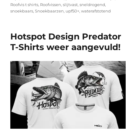
Roofvis t shirts
,
Roofvissen
,
slijtvast
,
sneldrogend
,
snoekbaars
,
Snoekbaarzen
,
upf50+
,
waterafstotend
Hotspot Design Predator
T-Shirts weer aangevuld!