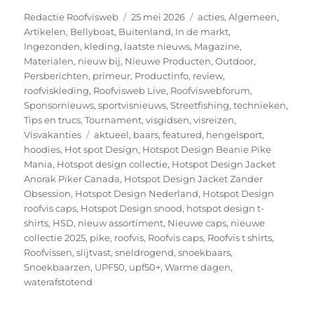
Auteur
Geplaatst
Categorieën
Redactie Roofvisweb
25 mei 2026
acties
,
Algemeen
,
op
Artikelen
,
Bellyboat
,
Buitenland
,
In de markt
,
Ingezonden
,
kleding
,
laatste nieuws
,
Magazine
,
Materialen
,
nieuw bij
,
Nieuwe Producten
,
Outdoor
,
Persberichten
,
primeur
,
Productinfo
,
review
,
roofviskleding
,
Roofvisweb Live
,
Roofviswebforum
,
Sponsornieuws
,
sportvisnieuws
,
Streetfishing
,
technieken
,
Tips en trucs
,
Tournament
,
visgidsen
,
visreizen
,
Tags
Visvakanties
aktueel
,
baars
,
featured
,
hengelsport
,
hoodies
,
Hot spot Design
,
Hotspot Design Beanie Pike
Mania
,
Hotspot design collectie
,
Hotspot Design Jacket
Anorak Piker Canada
,
Hotspot Design Jacket Zander
Obsession
,
Hotspot Design Nederland
,
Hotspot Design
roofvis caps
,
Hotspot Design snood
,
hotspot design t-
shirts
,
HSD
,
nieuw assortiment
,
Nieuwe caps
,
nieuwe
collectie 2025
,
pike
,
roofvis
,
Roofvis caps
,
Roofvis t shirts
,
Roofvissen
,
slijtvast
,
sneldrogend
,
snoekbaars
,
Snoekbaarzen
,
UPF50
,
upf50+
,
Warme dagen
,
waterafstotend