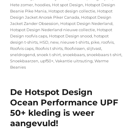
Hete zomer
,
hoodies
,
Hot spot Design
,
Hotspot Design
Beanie Pike Mania
,
Hotspot design collectie
,
Hotspot
Design Jacket Anorak Piker Canada
,
Hotspot Design
Jacket Zander Obsession
,
Hotspot Design Nederland
,
Hotspot Design Nederland nieuwe collectie
,
Hotspot
Design roofvis caps
,
Hotspot Design snood
,
hotspot
design t-shirts
,
HSD
,
new
,
nieuwe t-shirts
,
pike
,
roofvis
,
Roofvis caps
,
Roofvis t shirts
,
Roofvissen
,
slijtvast
,
sneldrogend
,
snoek t-shirt
,
snoekbaars
,
snoekbaars t-shirt
,
Snoekbaarzen
,
upf50+
,
Vakantie uitrsuting
,
Warme
Beanies
De Hotspot Design
Ocean Performance UPF
50+ kleding is weer
aangevuld!