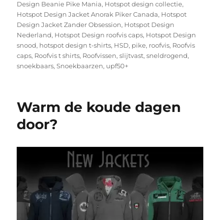
Design Beanie Pike Mania
,
Hotspot design collectie
,
Hotspot Design Jacket Anorak Piker Canada
,
Hotspot
Design Jacket Zander Obsession
,
Hotspot Design
Nederland
,
Hotspot Design roofvis caps
,
Hotspot Design
snood
,
hotspot design t-shirts
,
HSD
,
pike
,
roofvis
,
Roofvis
caps
,
Roofvis t shirts
,
Roofvissen
,
slijtvast
,
sneldrogend
,
snoekbaars
,
Snoekbaarzen
,
upf50+
Warm de koude dagen
door?