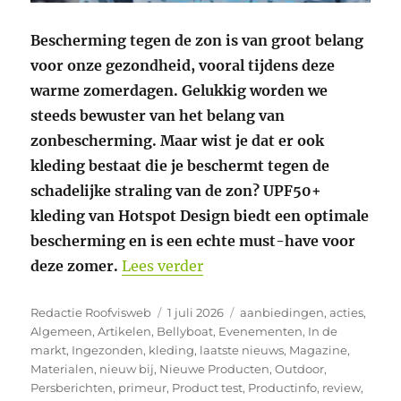
Bescherming tegen de zon is van groot belang
voor onze gezondheid, vooral tijdens deze
warme zomerdagen. Gelukkig worden we
steeds bewuster van het belang van
zonbescherming. Maar wist je dat er ook
kleding bestaat die je beschermt tegen de
schadelijke straling van de zon? UPF50+
kleding van Hotspot Design biedt een optimale
bescherming en is een echte must-have voor
“Bescherm je huid tegen UV
deze zomer.
Lees verder
Auteur
Geplaatst
Categorieën
Redactie Roofvisweb
1 juli 2026
aanbiedingen
,
acties
,
op
Algemeen
,
Artikelen
,
Bellyboat
,
Evenementen
,
In de
markt
,
Ingezonden
,
kleding
,
laatste nieuws
,
Magazine
,
Materialen
,
nieuw bij
,
Nieuwe Producten
,
Outdoor
,
Persberichten
,
primeur
,
Product test
,
Productinfo
,
review
,