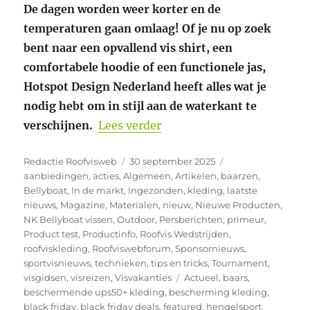
De dagen worden weer korter en de
temperaturen gaan omlaag! Of je nu op zoek
bent naar een opvallend vis shirt, een
comfortabele hoodie of een functionele jas,
Hotspot Design Nederland heeft alles wat je
nodig hebt om in stijl aan de waterkant te
“Warme kleding bij Hotsp
verschijnen.
Lees verder
Auteur
Geplaatst
Categorieën
Redactie Roofvisweb
30 september 2025
op
aanbiedingen
,
acties
,
Algemeen
,
Artikelen
,
baarzen
,
Bellyboat
,
In de markt
,
Ingezonden
,
kleding
,
laatste
nieuws
,
Magazine
,
Materialen
,
nieuw
,
Nieuwe Producten
,
NK Bellyboat vissen
,
Outdoor
,
Persberichten
,
primeur
,
Product test
,
Productinfo
,
Roofvis Wedstrijden
,
roofviskleding
,
Roofviswebforum
,
Sponsornieuws
,
sportvisnieuws
,
technieken
,
tips en tricks
,
Tournament
,
Tags
visgidsen
,
visreizen
,
Visvakanties
Actueel
,
baars
,
beschermende ups50+ kleding
,
bescherming kleding
,
black friday
,
black friday deals
,
featured
,
hengelsport
,