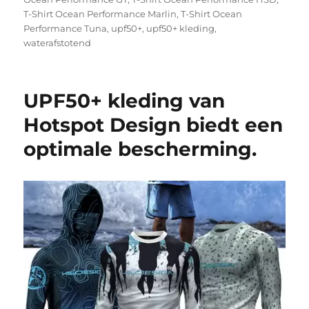
T-Shirt Ocean Performance Marlin
,
T-Shirt Ocean
Performance Tuna
,
upf50+
,
upf50+ kleding
,
waterafstotend
UPF50+ kleding van
Hotspot Design biedt een
optimale bescherming.