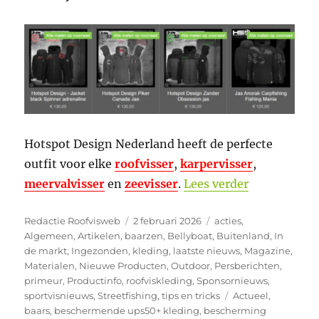
Hotspot Design Nederland heeft de perfecte
outfit voor elke
roofvisser
,
karpervisser
,
“Warm de k
meervalvisser
en
zeevisser
.
Lees verder
Auteur
Geplaatst
Categorieën
Redactie Roofvisweb
2 februari 2026
acties
,
op
Algemeen
,
Artikelen
,
baarzen
,
Bellyboat
,
Buitenland
,
In
de markt
,
Ingezonden
,
kleding
,
laatste nieuws
,
Magazine
,
Materialen
,
Nieuwe Producten
,
Outdoor
,
Persberichten
,
primeur
,
Productinfo
,
roofviskleding
,
Sponsornieuws
,
Tags
sportvisnieuws
,
Streetfishing
,
tips en tricks
Actueel
,
baars
,
beschermende ups50+ kleding
,
bescherming