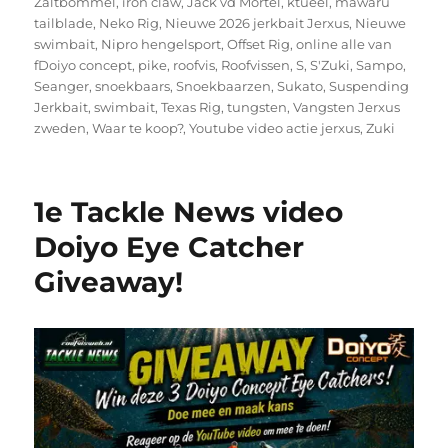
Zaltbommel
,
iron claw
,
Jack vd Mortel
,
ktueel
,
mawaru
tailblade
,
Neko Rig
,
Nieuwe 2026 jerkbait Jerxus
,
Nieuwe
swimbait
,
Nipro hengelsport
,
Offset Rig
,
online alle van
fDoiyo concept
,
pike
,
roofvis
,
Roofvissen
,
S
,
S'Zuki
,
Sampo
,
Seanger
,
snoekbaars
,
Snoekbaarzen
,
Sukato
,
Suspending
Jerkbait
,
swimbait
,
Texas Rig
,
tungsten
,
Vangsten Jerxus
zweden
,
Waar te koop?
,
Youtube video actie jerxus
,
Zuki
1e Tackle News video
Doiyo Eye Catcher
Giveaway!