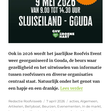
Ook in 2026 wordt het jaarlijkse Roofvis Event
weer georganiseerd in Gouda, de beurs waar
gezelligheid en het uitwisselen van informatie
tussen roofvissers en diverse organisaties
centraal staat. Natuurlijk onder het genot van
“9 mei Roofvi
een hapje en een drankje.
Lees verder
Auteur
Geplaatst
Categorieën
Redactie Roofvisweb
7 april 2026
acties
,
Algemeen
,
op
Artikelen
,
Bellyboat
,
Beurzen
,
Evenementen
,
In de markt
,