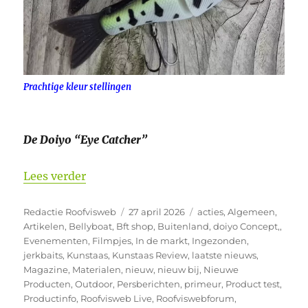
Prachtige kleur stellingen
De Doiyo “Eye Catcher”
“1e Tackle News video Doiyo Eye Catche
Lees verder
Auteur
Geplaatst
Categorieën
Redactie Roofvisweb
27 april 2026
acties
,
Algemeen
,
op
Artikelen
,
Bellyboat
,
Bft shop
,
Buitenland
,
doiyo Concept,
,
Evenementen
,
Filmpjes
,
In de markt
,
Ingezonden
,
jerkbaits
,
Kunstaas
,
Kunstaas Review
,
laatste nieuws
,
Magazine
,
Materialen
,
nieuw
,
nieuw bij
,
Nieuwe
Producten
,
Outdoor
,
Persberichten
,
primeur
,
Product test
,
Productinfo
,
Roofvisweb Live
,
Roofviswebforum
,