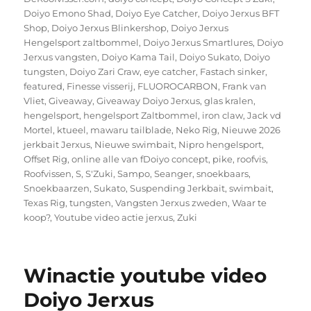
Doiyo Emono Shad
,
Doiyo Eye Catcher
,
Doiyo Jerxus BFT
Shop
,
Doiyo Jerxus Blinkershop
,
Doiyo Jerxus
Hengelsport zaltbommel
,
Doiyo Jerxus Smartlures
,
Doiyo
Jerxus vangsten
,
Doiyo Kama Tail
,
Doiyo Sukato
,
Doiyo
tungsten
,
Doiyo Zari Craw
,
eye catcher
,
Fastach sinker
,
featured
,
Finesse visserij
,
FLUOROCARBON
,
Frank van
Vliet
,
Giveaway
,
Giveaway Doiyo Jerxus
,
glas kralen
,
hengelsport
,
hengelsport Zaltbommel
,
iron claw
,
Jack vd
Mortel
,
ktueel
,
mawaru tailblade
,
Neko Rig
,
Nieuwe 2026
jerkbait Jerxus
,
Nieuwe swimbait
,
Nipro hengelsport
,
Offset Rig
,
online alle van fDoiyo concept
,
pike
,
roofvis
,
Roofvissen
,
S
,
S'Zuki
,
Sampo
,
Seanger
,
snoekbaars
,
Snoekbaarzen
,
Sukato
,
Suspending Jerkbait
,
swimbait
,
Texas Rig
,
tungsten
,
Vangsten Jerxus zweden
,
Waar te
koop?
,
Youtube video actie jerxus
,
Zuki
Winactie youtube video
Doiyo Jerxus