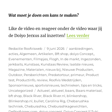
Wat moet je doen om kans te maken?
Like de video en reageer onder de video waar jij
“Video Doi
de Doiyo Jerxus zal inzetten!
Lees verder
Auteur
Geplaatst
Categorieën
Redactie Roofvisweb
9 juni 2026
aanbiedingen
,
op
acties
,
Algemeen
,
Artikelen
,
Bft shop
,
doiyo Concept,
,
Evenementen
,
Filmpjes
,
Flogh
,
In de markt
,
Ingezonden
,
jerkbaits
,
Kunstaas
,
Kunstaas Review
,
laatste nieuws
,
Magazine
,
Materialen
,
nieuw bij
,
Nieuwe Producten
,
Outdoor
,
Persberichten
,
Predatortour
,
primeur
,
Product
test
,
Productinfo
,
review
,
Roofvis Wedstrijden
,
Sponsornieuws
,
sportvisnieuws
,
technieken
,
tips en tricks
,
Tags
Uncategorized
Actueel
,
aktueel
,
baars
,
Baars materiaal
,
bft shop
,
Black River
,
Black River.nl
,
blinkershop
,
Blinkershop.nl
,
bullet
,
Carolina Rig
,
Chebarushka
techniek
,
Cheburashka
,
Cheburashkagewichten
,
DeRoofvisser.com
,
doiyo concept
,
Doiyo Concept S'Zuki
,