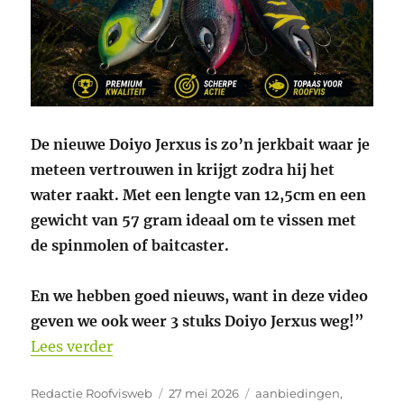
De nieuwe Doiyo Jerxus is zo’n jerkbait waar je
meteen vertrouwen in krijgt zodra hij het
water raakt. M
et een lengte van 12,5cm en een
gewicht van 57 gram ideaal om te vissen met
de spinmolen of baitcaster.
En we hebben goed nieuws, want in deze video
geven we ook weer 3 stuks Doiyo Jerxus weg!”
“Winactie youtube video Doiyo Jerxus”
Lees verder
Auteur
Geplaatst
Categorieën
Redactie Roofvisweb
27 mei 2026
aanbiedingen
,