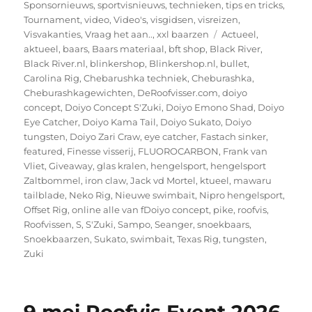
Sponsornieuws
,
sportvisnieuws
,
technieken
,
tips en tricks
,
Tournament
,
video
,
Video's
,
visgidsen
,
visreizen
,
Tags
Visvakanties
,
Vraag het aan..
,
xxl baarzen
Actueel
,
aktueel
,
baars
,
Baars materiaal
,
bft shop
,
Black River
,
Black River.nl
,
blinkershop
,
Blinkershop.nl
,
bullet
,
Carolina Rig
,
Chebarushka techniek
,
Cheburashka
,
Cheburashkagewichten
,
DeRoofvisser.com
,
doiyo
concept
,
Doiyo Concept S'Zuki
,
Doiyo Emono Shad
,
Doiyo
Eye Catcher
,
Doiyo Kama Tail
,
Doiyo Sukato
,
Doiyo
tungsten
,
Doiyo Zari Craw
,
eye catcher
,
Fastach sinker
,
featured
,
Finesse visserij
,
FLUOROCARBON
,
Frank van
Vliet
,
Giveaway
,
glas kralen
,
hengelsport
,
hengelsport
Zaltbommel
,
iron claw
,
Jack vd Mortel
,
ktueel
,
mawaru
tailblade
,
Neko Rig
,
Nieuwe swimbait
,
Nipro hengelsport
,
Offset Rig
,
online alle van fDoiyo concept
,
pike
,
roofvis
,
Roofvissen
,
S
,
S'Zuki
,
Sampo
,
Seanger
,
snoekbaars
,
Snoekbaarzen
,
Sukato
,
swimbait
,
Texas Rig
,
tungsten
,
Zuki