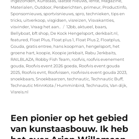
Ingezonden
,
Kunstaas
,
laatste nieuws
,
lente
,
Magazine
,
Materialen
,
Outdoor
,
Persberichten
,
primeur
,
Productinfo
,
Sponsornieuws
,
sportvisnieuws
,
spro
,
technieken
,
tips en
tricks
,
uitverkoop
,
visgidsen
,
visreizen
,
Visvakanties
,
Tags
visvinder
,
Vraag het aan..
12bb
,
aktueel
,
baars
,
Bellyboat
,
bft shop
,
De Kock Hengelsport
,
derkbait.nl
,
featured
,
Float Plus
,
Float plus 1
,
Float Plus 2
,
Floatplus
,
Gouda
,
gratis entree
,
hans koopman
,
hengelsport
,
het
groene hart
,
koopie
,
Koopie jerkbait
,
Rabu Jerkbaits
,
RAILBLAZA
,
Robby Fish Team
,
roofvis
,
roofvis evenement
gouda
,
Roofvis event 2026 goeda
,
Roofvis event gouda
2025
,
Roofvis evnt
,
Roofvissen
,
roofvisvis event gouda 2023
,
snoekbaars
,
Snoekbaarzen
,
technautic
,
Technautic Buff
,
Technautic MinnKota / Humminbird
,
Technautis
,
Van dijk
,
Visreis.nl
Een pionier op het gebied
van kunstaasbouw. Ik heb