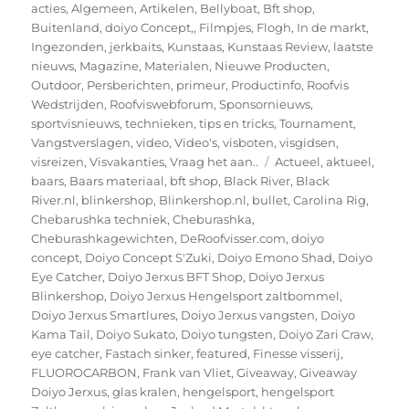
op
acties
,
Algemeen
,
Artikelen
,
Bellyboat
,
Bft shop
,
Buitenland
,
doiyo Concept,
,
Filmpjes
,
Flogh
,
In de markt
,
Ingezonden
,
jerkbaits
,
Kunstaas
,
Kunstaas Review
,
laatste
nieuws
,
Magazine
,
Materialen
,
Nieuwe Producten
,
Outdoor
,
Persberichten
,
primeur
,
Productinfo
,
Roofvis
Wedstrijden
,
Roofviswebforum
,
Sponsornieuws
,
sportvisnieuws
,
technieken
,
tips en tricks
,
Tournament
,
Vangstverslagen
,
video
,
Video's
,
visboten
,
visgidsen
,
Tags
visreizen
,
Visvakanties
,
Vraag het aan..
Actueel
,
aktueel
,
baars
,
Baars materiaal
,
bft shop
,
Black River
,
Black
River.nl
,
blinkershop
,
Blinkershop.nl
,
bullet
,
Carolina Rig
,
Chebarushka techniek
,
Cheburashka
,
Cheburashkagewichten
,
DeRoofvisser.com
,
doiyo
concept
,
Doiyo Concept S'Zuki
,
Doiyo Emono Shad
,
Doiyo
Eye Catcher
,
Doiyo Jerxus BFT Shop
,
Doiyo Jerxus
Blinkershop
,
Doiyo Jerxus Hengelsport zaltbommel
,
Doiyo Jerxus Smartlures
,
Doiyo Jerxus vangsten
,
Doiyo
Kama Tail
,
Doiyo Sukato
,
Doiyo tungsten
,
Doiyo Zari Craw
,
eye catcher
,
Fastach sinker
,
featured
,
Finesse visserij
,
FLUOROCARBON
,
Frank van Vliet
,
Giveaway
,
Giveaway
Doiyo Jerxus
,
glas kralen
,
hengelsport
,
hengelsport