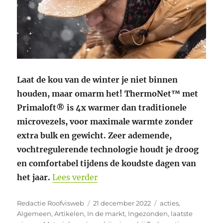
Laat de kou van de winter je niet binnen
houden, maar omarm het! ThermoNet™ met
Primaloft® is 4x warmer dan traditionele
microvezels, voor maximale warmte zonder
extra bulk en gewicht. Zeer ademende,
vochtregulerende technologie houdt je droog
en comfortabel tijdens de koudste dagen van
“Omarm de kou.”
het jaar.
Lees verder
Auteur
Geplaatst
Categorieën
Redactie Roofvisweb
21 december 2022
acties
,
op
Algemeen
,
Artikelen
,
In de markt
,
Ingezonden
,
laatste