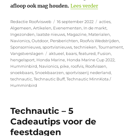
“Honda Marine 
afloop ook mag houden.
Lees verder
Auteur
Geplaatst
Categorieën
Redactie Roofvisweb
16 september 2022
acties
,
op
Algemeen
,
Artikelen
,
Evenementen
,
In de markt
,
Ingezonden
,
laatste nieuws
,
Magazine
,
Materialen
,
Navionics
,
Outdoor
,
Persberichten
,
Roofvis Wedstrijden
,
Sponsornieuws
,
sportvisnieuws
,
technieken
,
Tournament
,
Tags
Vangstverslagen
aktueel
,
baars
,
featured
,
Fusion
,
hengelsport
,
Honda Marine
,
Honda Marine Cup 2022
,
Humminbird
,
Navionics
,
pike
,
roofvis
,
Roofvissen
,
snoekbaars
,
Snoekbaarzen
,
sportvisserij nederland
,
technautic
,
Technautic Buff
,
Technautic MinnKota /
Humminbird
Technautic – 5
Cadeautips voor de
feestdagen