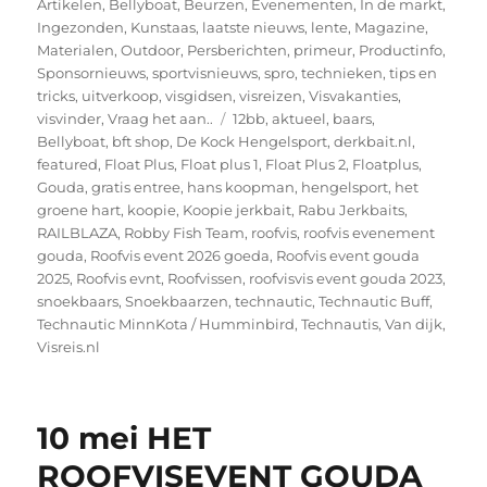
op
Artikelen
,
Bellyboat
,
Beurzen
,
Evenementen
,
In de markt
,
Ingezonden
,
Kunstaas
,
laatste nieuws
,
lente
,
Magazine
,
Materialen
,
Outdoor
,
Persberichten
,
primeur
,
Productinfo
,
Sponsornieuws
,
sportvisnieuws
,
spro
,
technieken
,
tips en
tricks
,
uitverkoop
,
visgidsen
,
visreizen
,
Visvakanties
,
Tags
visvinder
,
Vraag het aan..
12bb
,
aktueel
,
baars
,
Bellyboat
,
bft shop
,
De Kock Hengelsport
,
derkbait.nl
,
featured
,
Float Plus
,
Float plus 1
,
Float Plus 2
,
Floatplus
,
Gouda
,
gratis entree
,
hans koopman
,
hengelsport
,
het
groene hart
,
koopie
,
Koopie jerkbait
,
Rabu Jerkbaits
,
RAILBLAZA
,
Robby Fish Team
,
roofvis
,
roofvis evenement
gouda
,
Roofvis event 2026 goeda
,
Roofvis event gouda
2025
,
Roofvis evnt
,
Roofvissen
,
roofvisvis event gouda 2023
,
snoekbaars
,
Snoekbaarzen
,
technautic
,
Technautic Buff
,
Technautic MinnKota / Humminbird
,
Technautis
,
Van dijk
,
Visreis.nl
10 mei HET
ROOFVISEVENT GOUDA