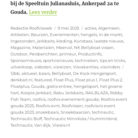
bij de Speeltuin Julianasluis, Ankerpad 2a te
“10 mei HET ROOFVISEVENT G
Gouda.
Lees verder
Auteur
Geplaatst
Categorieën
Redactie Roofvisweb
9 mei 2025
acties
,
Algemeen
,
op
Artikelen
,
Beurzen
,
Evenementen
,
hengels
,
In de markt
,
Ingezonden
,
jerkbaits
,
kleding
,
Kunstaas
,
laatste nieuws
,
Magazine
,
Materialen
,
Meerval
,
NK Bellyboat vissen
,
Outdoor
,
Persberichten
,
primeur
,
Productinfo
,
Sponsornieuws
,
sportvisnieuws
,
technieken
,
tips en tricks
,
Tags
uitverkoop
,
visboten
,
visreizen
,
Visvakanties
,
visvinders
12bb
,
aktueel
,
baars
,
Bellyboat
,
De Kock Hengelsport
,
derkbait.nl
,
featured
,
Float Plus
,
Float plus 1
,
Float Plus 2
,
Floatplus
,
Gouda
,
gratis entree
,
hengelsport
,
het groene
hart
,
Koopie jerkbait
,
Rabu Jerkbaits
,
RAILBLAZA
,
Robby
Fish Team
,
roofvis
,
roofvis evenement gouda
,
Roofvis event
gouda 2025
,
Roofvis evnt
,
Roofvissen
,
roofvisvis event
gouda 2023
,
snoekbaars
,
Snoekbaarzen
,
technautic
,
Technautic Buff
,
Technautic MinnKota / Humminbird
,
Technautis
,
Van dijk
,
Visreis.nl