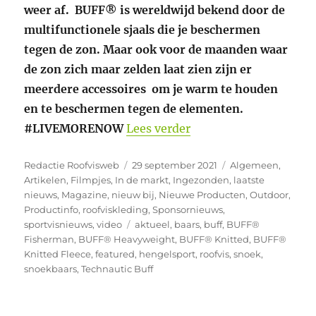
weer af. BUFF® is wereldwijd bekend door de
multifunctionele sjaals die je beschermen
tegen de zon. Maar ook voor de maanden waar
de zon zich maar zelden laat zien zijn er
meerdere accessoires om je warm te houden
en te beschermen tegen de elementen.
“BUFF® – Klaar voor 
#LIVEMORENOW
Lees verder
Auteur
Geplaatst
Categorieën
Redactie Roofvisweb
29 september 2021
Algemeen
,
op
Artikelen
,
Filmpjes
,
In de markt
,
Ingezonden
,
laatste
nieuws
,
Magazine
,
nieuw bij
,
Nieuwe Producten
,
Outdoor
,
Productinfo
,
roofviskleding
,
Sponsornieuws
,
Tags
sportvisnieuws
,
video
aktueel
,
baars
,
buff
,
BUFF®
Fisherman
,
BUFF® Heavyweight
,
BUFF® Knitted
,
BUFF®
Knitted Fleece
,
featured
,
hengelsport
,
roofvis
,
snoek
,
snoekbaars
,
Technautic Buff