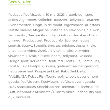
“Update 13 mei Roofvis Event Gouda. Mis
Lees verder
Auteur
Geplaatst
Categorieën
Redactie Roofvisweb
10 mei 2023
aanbiedingen
,
op
acties
,
Algemeen
,
Artikelen
,
baarzen
,
Bellyboat
,
Beurzen
,
Evenementen
,
Flogh
,
In de markt
,
Ingezonden
,
Kunstaas
,
laatste nieuws
,
Magazine
,
Materialen
,
Navionics
,
nieuw bij
Technautic
,
Nieuwe Producten
,
Outdoor
,
Persberichten
,
primeur
,
Product test
,
Productinfo
,
Sponsornieuws
,
sportvisnieuws
,
Streetfishing
,
technieken
,
tips en tricks
,
uitverkoop
,
video
,
visreizen
,
Visvakanties
,
visvinder
,
Tags
visvinders
12bb
,
aktueel
,
baars
,
Bellyboat
,
De Kock
Hengelsport
,
derkbait.nl
,
featured
,
Float Plus
,
Float plus 1
,
Float Plus 2
,
Floatplus
,
Gouda
,
gratis entree
,
hengelsport
,
het groene hart
,
Koopie jerkbait
,
Rabu Jerkbaits
,
RAILBLAZA
,
Robby Fish Team
,
roofvis
,
roofvis evenement
gouda
,
Roofvis evnt
,
Roofvissen
,
roofvisvis event gouda
2023
,
snoekbaars
,
Snoekbaarzen
,
technautic
,
Technautic
Buff
,
Technautic MinnKota / Humminbird
,
Technautis
,
Van
dijk
,
Visreis.nl