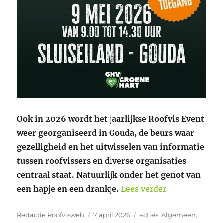
Ook in 2026 wordt het jaarlijkse Roofvis Event
weer georganiseerd in Gouda, de beurs waar
gezelligheid en het uitwisselen van informatie
tussen roofvissers en diverse organisaties
centraal staat. Natuurlijk onder het genot van
“9 mei Roofvi
een hapje en een drankje.
Lees verder
Auteur
Geplaatst
Categorieën
Redactie Roofvisweb
7 april 2026
acties
,
Algemeen
,