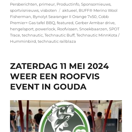
Persberichten
,
primeur
,
Productinfo
,
Sponsornieuws
,
Tags
sportvisnieuws
,
visboten
aktueel
,
BUFF® Merino Wool
Fisherman
,
Bynolyt Searanger II Orange 7x50
,
Cobb
Premier+ Gas tafel BBQ
,
featured
,
Gerber Armbar drive
,
hengelsport
,
powerlock
,
Roofvissen
,
Snoekbaarzen
,
SPOT
Trace
,
technautic
,
Technautic Buff
,
Technautic MinnKota /
Humminbird
,
technautic railblaza
ZATERDAG 11 MEI 2024
WEER EEN ROOFVIS
EVENT IN GOUDA