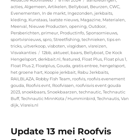
Redactie Roofvisweb
8 mei 2024
aanbiedingen
,
op
acties
,
Algemeen
,
Artikelen
,
Bellyboat
,
Beurzen
,
CWC
,
Evenementen
,
In de markt
,
Ingezonden
,
jerkbaits
,
kleding
,
Kunstaas
,
laatste nieuws
,
Magazine
,
Materialen
,
Meerval
,
Nieuwe Producten
,
opening
,
Outdoor
,
Persberichten
,
primeur
,
Productinfo
,
Sponsornieuws
,
sportvisnieuws
,
spro
,
Streetfishing
,
technieken
,
tips en
tricks
,
uitverkoop
,
visboten
,
visgidsen
,
visreizen
,
Tags
Visvakanties
12bb
,
aktueel
,
baars
,
Bellyboat
,
De Kock
Hengelsport
,
derkbait.nl
,
featured
,
Float Plus
,
Float plus 1
,
Float Plus 2
,
Floatplus
,
Gouda
,
gratis entree
,
hengelsport
,
het groene hart
,
Koopie jerkbait
,
Rabu Jerkbaits
,
RAILBLAZA
,
Robby Fish Team
,
roofvis
,
roofvis evenement
gouda
,
Roofvis evnt
,
Roofvissen
,
roofvisvis event gouda
2023
,
snoekbaars
,
Snoekbaarzen
,
technautic
,
Technautic
Buff
,
Technautic MinnKota / Humminbird
,
Technautis
,
Van
dijk
,
Visreis.nl
Update 13 mei Roofvis