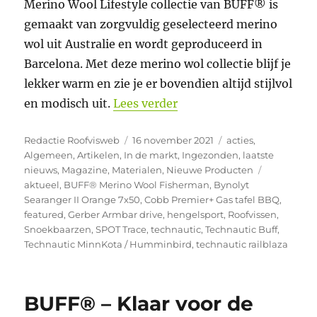
Merino Wool Lifestyle collectie van BUFF® is
gemaakt van zorgvuldig geselecteerd merino
wol uit Australie en wordt geproduceerd in
Barcelona. Met deze merino wol collectie blijf je
lekker warm en zie je er bovendien altijd stijlvol
“Technautic – 5 Cadeaut
en modisch uit.
Lees verder
Auteur
Geplaatst
Categorieën
Redactie Roofvisweb
16 november 2021
acties
,
op
Algemeen
,
Artikelen
,
In de markt
,
Ingezonden
,
laatste
Tags
nieuws
,
Magazine
,
Materialen
,
Nieuwe Producten
aktueel
,
BUFF® Merino Wool Fisherman
,
Bynolyt
Searanger II Orange 7x50
,
Cobb Premier+ Gas tafel BBQ
,
featured
,
Gerber Armbar drive
,
hengelsport
,
Roofvissen
,
Snoekbaarzen
,
SPOT Trace
,
technautic
,
Technautic Buff
,
Technautic MinnKota / Humminbird
,
technautic railblaza
BUFF® – Klaar voor de