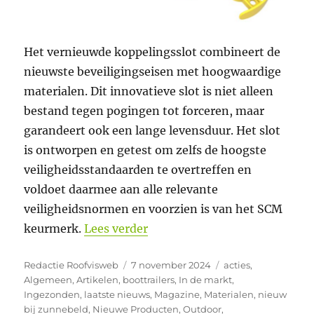
Het vernieuwde koppelingsslot combineert de
nieuwste beveiligingseisen met hoogwaardige
materialen. Dit innovatieve slot is niet alleen
bestand tegen pogingen tot forceren, maar
garandeert ook een lange levensduur. Het slot
is ontworpen en getest om zelfs de hoogste
veiligheidsstandaarden te overtreffen en
voldoet daarmee aan alle relevante
veiligheidsnormen en voorzien is van het SCM
“Het nieuwe T1 koppelingss
keurmerk.
Lees verder
Auteur
Geplaatst
Categorieën
Redactie Roofvisweb
7 november 2024
acties
,
op
Algemeen
,
Artikelen
,
boottrailers
,
In de markt
,
Ingezonden
,
laatste nieuws
,
Magazine
,
Materialen
,
nieuw
bij zunnebeld
,
Nieuwe Producten
,
Outdoor
,