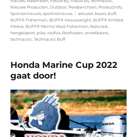
nieuws
,
Materialen
,
nieuw bij
,
nieuw bij Technautic
,
Nieuwe Producten
,
Outdoor
,
Persberichten
,
Productinfo
,
Tags
Sponsornieuws
,
sportvisnieuws
aktueel
,
baars
,
buff
,
BUFF® Fisherman
,
BUFF® Heavyweight
,
BUFF® Knitted
Fleece
,
BUFF® Merino Wool Fisherman
,
featured
,
hengelsport
,
pike
,
roofvis
,
Roofvissen
,
snoekbaars
,
technautic
,
Technautic Buff
Honda Marine Cup 2022
gaat door!