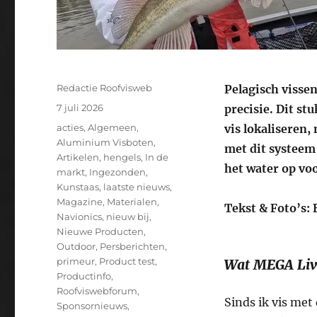
Auteur
Redactie Roofvisweb
Pelagisch vissen
Geplaatst
7 juli 2026
precisie. Dit st
op
Categorieën
acties
,
Algemeen
,
vis lokaliseren
Aluminium Visboten
,
met dit systeem
Artikelen
,
hengels
,
In de
het water op voo
markt
,
Ingezonden
,
Kunstaas
,
laatste nieuws
,
Magazine
,
Materialen
,
Tekst & Foto’s:
Navionics
,
nieuw bij
,
Nieuwe Producten
,
Outdoor
,
Persberichten
,
primeur
,
Product test
,
Wat MEGA Live
Productinfo
,
Roofviswebforum
,
Sinds ik vis met
Sponsornieuws
,