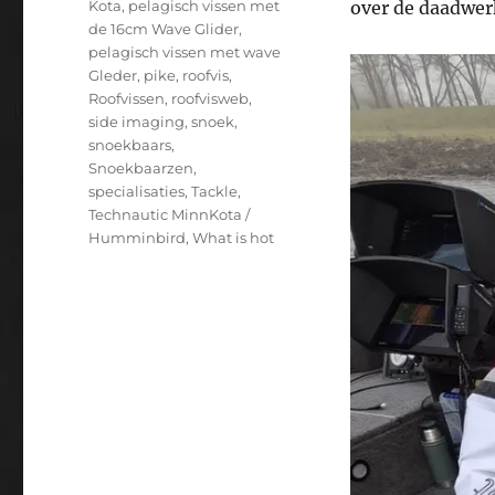
Kota
,
pelagisch vissen met
over de daadwerk
de 16cm Wave Glider
,
pelagisch vissen met wave
Gleder
,
pike
,
roofvis
,
Roofvissen
,
roofvisweb
,
side imaging
,
snoek
,
snoekbaars
,
Snoekbaarzen
,
specialisaties
,
Tackle
,
Technautic MinnKota /
Humminbird
,
What is hot