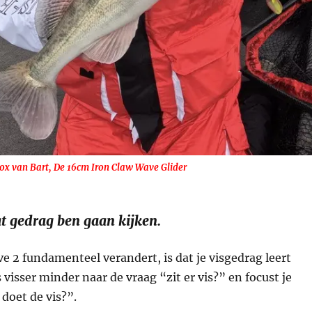
box van Bart, De 16cm Iron Claw Wave Glider
t gedrag ben gaan kijken.
 2 fundamenteel verandert, is dat je visgedrag leert
ls visser minder naar de vraag “zit er vis?” en focust je
 doet de vis?”.