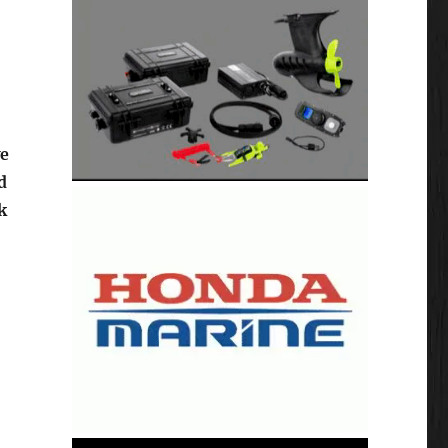
we
d
k