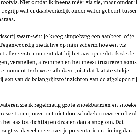
 roofvis. Niet omdat ik ineens méér vis zie, maar omdat i
 begrijp wat er daadwerkelijk onder water gebeurt tusse
nstaas.
isserij zwart-wit: je kreeg simpelweg een aanbeet, of je
Tegenwoordig zie ik live op mijn scherm hoe een vis
et allereerste moment dat hij het aas opmerkt. Ik zie de
lgen, versnellen, afremmen en het meest frustreren soms
ste moment toch weer afhaken. Juist dat laatste stukje
ij een van de belangrijkste inzichten van de afgelopen ti
 wateren zie ik regelmatig grote snoekbaarzen en snoek
teresse tonen, maar net niet doorschakelen naar een hard
n het aas tot dichtbij en draaien dan alsnog om. Dat
zegt vaak veel meer over je presentatie en timing dan