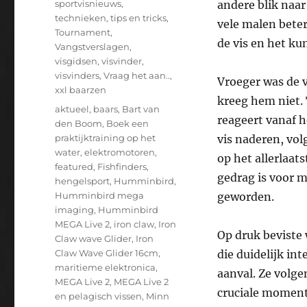
sportvisnieuws
,
andere blik naar
technieken
,
tips en tricks
,
vele malen beter
Tournament
,
de vis en het ku
Vangstverslagen
,
visgidsen
,
visvinder
,
visvinders
,
Vraag het aan..
,
Vroeger was de v
xxl baarzen
kreeg hem niet. 
Tags
aktueel
,
baars
,
Bart van
reageert vanaf h
den Boom
,
Boek een
praktijktraining op het
vis naderen, vo
water
,
elektromotoren
,
op het allerlaat
featured
,
Fishfinders
,
gedrag is voor m
hengelsport
,
Humminbird
,
Humminbird mega
geworden.
imaging
,
Humminbird
MEGA Live 2
,
iron claw
,
Iron
Op druk beviste
Claw wave Glider
,
Iron
Claw Wave Glider 16cm
,
die duidelijk in
maritieme elektronica
,
aanval. Ze volge
MEGA Live 2
,
MEGA Live 2
cruciale moment 
en pelagisch vissen
,
Minn