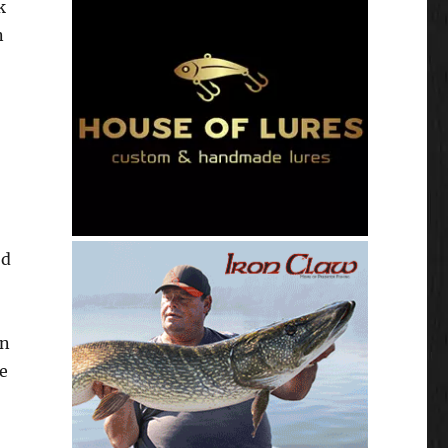
k
n
jd
en
e