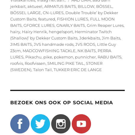
Visvakanties
,
Vraag het aan..
AAD DAM
,
aad dam
jerkbait
,
aktueel
,
ARMATUS BAITS
,
BILLOW
,
BÖSSEL
,
BÖSSEL LARGE
,
CN-LURES
,
Double Trouble’ by Dekker
Custom Baits
,
featured
,
FISHION LURES
,
FULL MOON
BAITS
,
GFORCE LURES
,
GNARLY BAITS
,
Grim Reaper Lures
,
hairy
,
Hairy Henrik
,
hengelsport
,
Herminator Twitch
(Shallow)’ by Dekker Custom Baits
,
Jderkbaits
,
Jim Baits
,
JIMS BAITS
,
JVS handmade rods
,
JVS RODS
,
Little Guy
23cm
,
MADCOWFISHING TACKLE
,
NK BAITS
,
PERRA
LURES
,
Pikachu
,
pike
,
pokemon
,
punnicher
,
RABU BAITS
,
roofvis
,
Roofvissen
,
SMILING PIKE TAIL
,
STONER
(SWEDEN)
,
Talon Tail
,
TUKKER ERIC DE LANGE
BEZOEK ONS OOK OP SOCIAL MEDIA