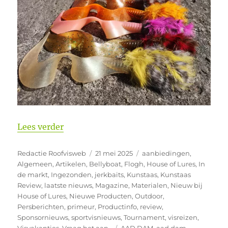
“House of Lures – New releases Jims Bai
Lees verder
Auteur
Geplaatst
Categorieën
Redactie Roofvisweb
21 mei 2025
aanbiedingen
,
op
Algemeen
,
Artikelen
,
Bellyboat
,
Flogh
,
House of Lures
,
In
de markt
,
Ingezonden
,
jerkbaits
,
Kunstaas
,
Kunstaas
Review
,
laatste nieuws
,
Magazine
,
Materialen
,
Nieuw bij
House of Lures
,
Nieuwe Producten
,
Outdoor
,
Persberichten
,
primeur
,
Productinfo
,
review
,
Sponsornieuws
,
sportvisnieuws
,
Tournament
,
visreizen
,
Tags