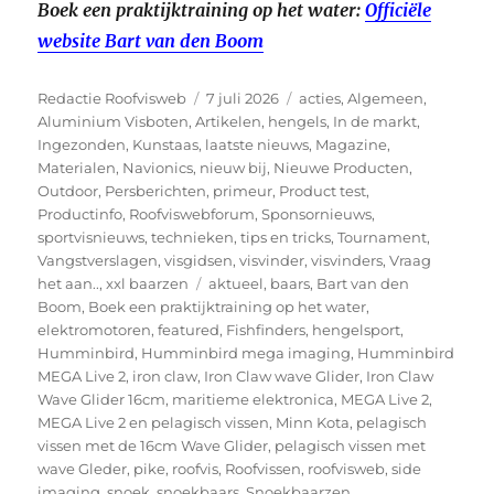
Boek een praktijktraining op het water:
Officiële
website Bart van den Boom
Auteur
Geplaatst
Categorieën
Redactie Roofvisweb
7 juli 2026
acties
,
Algemeen
,
op
Aluminium Visboten
,
Artikelen
,
hengels
,
In de markt
,
Ingezonden
,
Kunstaas
,
laatste nieuws
,
Magazine
,
Materialen
,
Navionics
,
nieuw bij
,
Nieuwe Producten
,
Outdoor
,
Persberichten
,
primeur
,
Product test
,
Productinfo
,
Roofviswebforum
,
Sponsornieuws
,
sportvisnieuws
,
technieken
,
tips en tricks
,
Tournament
,
Vangstverslagen
,
visgidsen
,
visvinder
,
visvinders
,
Vraag
Tags
het aan..
,
xxl baarzen
aktueel
,
baars
,
Bart van den
Boom
,
Boek een praktijktraining op het water
,
elektromotoren
,
featured
,
Fishfinders
,
hengelsport
,
Humminbird
,
Humminbird mega imaging
,
Humminbird
MEGA Live 2
,
iron claw
,
Iron Claw wave Glider
,
Iron Claw
Wave Glider 16cm
,
maritieme elektronica
,
MEGA Live 2
,
MEGA Live 2 en pelagisch vissen
,
Minn Kota
,
pelagisch
vissen met de 16cm Wave Glider
,
pelagisch vissen met
wave Gleder
,
pike
,
roofvis
,
Roofvissen
,
roofvisweb
,
side
imaging
,
snoek
,
snoekbaars
,
Snoekbaarzen
,