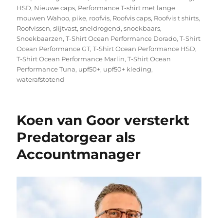
HSD
,
Nieuwe caps
,
Performance T-shirt met lange
mouwen Wahoo
,
pike
,
roofvis
,
Roofvis caps
,
Roofvis t shirts
,
Roofvissen
,
slijtvast
,
sneldrogend
,
snoekbaars
,
Snoekbaarzen
,
T-Shirt Ocean Performance Dorado
,
T-Shirt
Ocean Performance GT
,
T-Shirt Ocean Performance HSD
,
T-Shirt Ocean Performance Marlin
,
T-Shirt Ocean
Performance Tuna
,
upf50+
,
upf50+ kleding
,
waterafstotend
Koen van Goor versterkt
Predatorgear als
Accountmanager