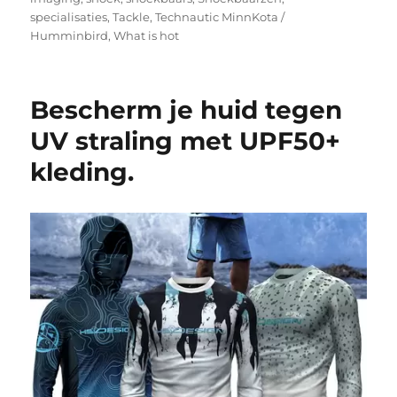
specialisaties
,
Tackle
,
Technautic MinnKota /
Humminbird
,
What is hot
Bescherm je huid tegen
UV straling met UPF50+
kleding.