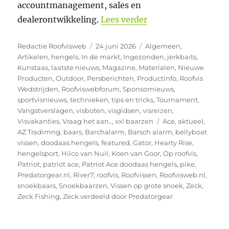
accountmanagement, sales en
“Koen van Goor ver
dealerontwikkeling.
Lees verder
Auteur
Geplaatst
Categorieën
Redactie Roofvisweb
24 juni 2026
Algemeen
,
op
Artikelen
,
hengels
,
In de markt
,
Ingezonden
,
jerkbaits
,
Kunstaas
,
laatste nieuws
,
Magazine
,
Materialen
,
Nieuwe
Producten
,
Outdoor
,
Persberichten
,
Productinfo
,
Roofvis
Wedstrijden
,
Roofviswebforum
,
Sponsornieuws
,
sportvisnieuws
,
technieken
,
tips en tricks
,
Tournament
,
Vangstverslagen
,
visboten
,
visgidsen
,
visreizen
,
Tags
Visvakanties
,
Vraag het aan..
,
xxl baarzen
Ace
,
aktueel
,
AZ Tradimng
,
baars
,
Barchalarm
,
Barsch alarm
,
bellyboat
vissen
,
doodaas hengels
,
featured
,
Gator
,
Hearty Rise
,
hengelsport
,
Hilco van Nuil
,
Koen van Goor
,
Op roofvis
,
Patriot
,
patriot ace
,
Patriot Ace doodaas hengels
,
pike
,
Predatorgear.nl
,
River7
,
roofvis
,
Roofvissen
,
Roofvisweb.nl
,
snoekbaars
,
Snoekbaarzen
,
Vissen op grote snoek
,
Zeck
,
Zeck Fishing
,
Zeck verdeeld door Predatorgear