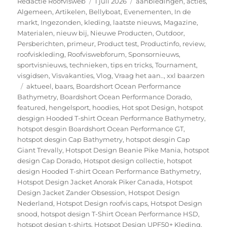
Auteur
Geplaatst
Categorieën
Redactie Roofvisweb
1 juli 2026
aanbiedingen
,
acties
,
op
Algemeen
,
Artikelen
,
Bellyboat
,
Evenementen
,
In de
markt
,
Ingezonden
,
kleding
,
laatste nieuws
,
Magazine
,
Materialen
,
nieuw bij
,
Nieuwe Producten
,
Outdoor
,
Persberichten
,
primeur
,
Product test
,
Productinfo
,
review
,
roofviskleding
,
Roofviswebforum
,
Sponsornieuws
,
sportvisnieuws
,
technieken
,
tips en tricks
,
Tournament
,
visgidsen
,
Visvakanties
,
Vlog
,
Vraag het aan..
,
xxl baarzen
Tags
aktueel
,
baars
,
Boardshort Ocean Performance
Bathymetry
,
Boardshort Ocean Performance Dorado
,
featured
,
hengelsport
,
hoodies
,
Hot spot Design
,
hotspot
desgign Hooded T-shirt Ocean Performance Bathymetry
,
hotspot desgin Boardshort Ocean Performance GT
,
hotspot desgin Cap Bathymetry
,
hotspot desgin Cap
Giant Trevally
,
Hotspot Design Beanie Pike Mania
,
hotspot
design Cap Dorado
,
Hotspot design collectie
,
hotspot
design Hooded T-shirt Ocean Performance Bathymetry
,
Hotspot Design Jacket Anorak Piker Canada
,
Hotspot
Design Jacket Zander Obsession
,
Hotspot Design
Nederland
,
Hotspot Design roofvis caps
,
Hotspot Design
snood
,
hotspot design T-Shirt Ocean Performance HSD
,
hotspot design t-shirts
,
Hotspot Design UPF50+ Kleding
,