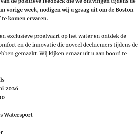
van de positieve feedback die we ontvingen tijdens de
an vorige week, nodigen wij u graag uit om de Boston
f te komen ervaren.
en exclusieve proefvaart op het water en ontdek de
comfort en de innovatie die zoveel deelnemers tijdens de
bben gemaakt. Wij kijken ernaar uit u aan boord te
ls
ni 2026
:00
rs Watersport
er