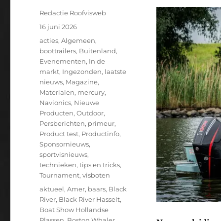
Auteur
Redactie Roofvisweb
Geplaatst
16 juni 2026
op
Categorieën
acties
,
Algemeen
,
boottrailers
,
Buitenland
,
Evenementen
,
In de
markt
,
Ingezonden
,
laatste
nieuws
,
Magazine
,
Materialen
,
mercury
,
Navionics
,
Nieuwe
Producten
,
Outdoor
,
Persberichten
,
primeur
,
Product test
,
Productinfo
,
Sponsornieuws
,
sportvisnieuws
,
technieken
,
tips en tricks
,
Tournament
,
visboten
Tags
aktueel
,
Amer
,
baars
,
Black
River
,
Black River Hasselt
,
Boat Show Hollandse
Plassen
,
Boston Whaler
,