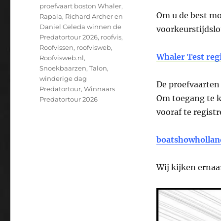
proefvaart boston Whaler
,
Om u de best mo
Rapala
,
Richard Archer en
Daniel Celeda winnen de
voorkeurstijdslo
Predatortour 2026
,
roofvis
,
Roofvissen
,
roofvisweb
,
Whaler Test reg
Roofvisweb.nl
,
Snoekbaarzen
,
Talon
,
winderige dag
De proefvaarten 
Predatortour
,
Winnaars
Om toegang te k
Predatortour 2026
vooraf te regist
boatshowhollan
Wij kijken erna