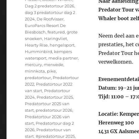
Naar aanleiding 
Dag 2 predatortour 2026
,
Predator Tour v
dag 3 predatortour dag 2
Whaler boot zel
2024
,
De Roofvisser
,
EuroParcs Resort De
Biesbosch
,
featured
,
grote
Neem deel aan e
snoeken
,
Haringvliet
,
prestaties, het 
Hearty Rise
,
hengelsport
,
Humminbird
,
kempers
Predator Tour he
watersport
,
media partner
,
verwelkomen.
mercury
,
merwede
,
minnkota
,
pike
,
predatortour
,
Predatortour
Evenementdetai
2022
,
Predatortour 2022
Datum: 19-21 ju
van start
,
Predatortour
Tijd: 11:00 – 17
2024
,
Predatortour 2025
,
Predatortour 2025 van
start
,
predatortour 2026
,
Locatie: Kempe
Predatortour 2026 van
Herenweg 100
start
,
Predatortour dag 2
2026
,
Predatortour van
1431 GX Aalsme
start. #predatortour 2025
,