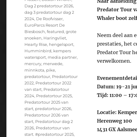
Naar aanleiding 
Dag 2 predatortour 2026
,
Predator Tour v
dag 3 predatortour dag 2
Whaler boot zel
2024
,
De Roofvisser
,
EuroParcs Resort De
Biesbosch
,
featured
,
grote
Neem deel aan e
snoeken
,
Haringvliet
,
prestaties, het 
Hearty Rise
,
hengelsport
,
Humminbird
,
kempers
Predator Tour he
watersport
,
media partner
,
verwelkomen.
mercury
,
merwede
,
minnkota
,
pike
,
predatortour
,
Predatortour
Evenementdetai
2022
,
Predatortour 2022
Datum: 19-21 ju
van start
,
Predatortour
Tijd: 11:00 – 17
2024
,
Predatortour 2025
,
Predatortour 2025 van
start
,
predatortour 2026
,
Locatie: Kempe
Predatortour 2026 van
Herenweg 100
start
,
Predatortour dag 2
2026
,
Predatortour van
1431 GX Aalsme
start. #predatortour 2025
,