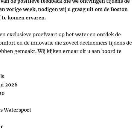
van de positieve feedback die we ontvingen tijdens de
an vorige week, nodigen wij u graag uit om de Boston
f te komen ervaren.
en exclusieve proefvaart op het water en ontdek de
comfort en de innovatie die zoveel deelnemers tijdens de
bben gemaakt. Wij kijken ernaar uit u aan boord te
ls
ni 2026
:00
rs Watersport
er