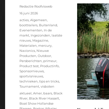
Auteur
Redactie Roofvisweb
Geplaatst
16 juni 2026
op
Categorieën
acties
,
Algemeen
,
boottrailers
,
Buitenland
,
Evenementen
,
In de
markt
,
Ingezonden
,
laatste
nieuws
,
Magazine
,
Materialen
,
mercury
,
Navionics
,
Nieuwe
Producten
,
Outdoor
,
Persberichten
,
primeur
,
Product test
,
Productinfo
,
Sponsornieuws
,
sportvisnieuws
,
technieken
,
tips en tricks
,
Tournament
,
visboten
Tags
aktueel
,
Amer
,
baars
,
Black
River
,
Black River Hasselt
,
Boat Show Hollandse
Plassen
,
Boston Whaler
,