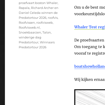
proefvaart boston Whaler
,
Om u de best mo
Rapala
,
Richard Archer en
Daniel Celeda winnen de
voorkeurstijdslo
Predatortour 2026
,
roofvis
,
Roofvissen
,
roofvisweb
,
Whaler Test reg
Roofvisweb.nl
,
Snoekbaarzen
,
Talon
,
winderige dag
De proefvaarten 
Predatortour
,
Winnaars
Om toegang te k
Predatortour 2026
vooraf te regist
boatshowhollan
Wij kijken erna