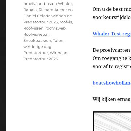
proefvaart boston Whaler
,
Om u de best mo
Rapala
,
Richard Archer en
Daniel Celeda winnen de
voorkeurstijdslo
Predatortour 2026
,
roofvis
,
Roofvissen
,
roofvisweb
,
Whaler Test reg
Roofvisweb.nl
,
Snoekbaarzen
,
Talon
,
winderige dag
De proefvaarten 
Predatortour
,
Winnaars
Om toegang te k
Predatortour 2026
vooraf te regist
boatshowhollan
Wij kijken erna