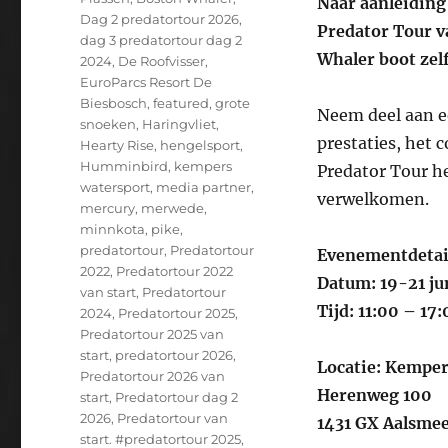
Naar aanleiding 
Dag 2 predatortour 2026
,
Predator Tour v
dag 3 predatortour dag 2
Whaler boot zel
2024
,
De Roofvisser
,
EuroParcs Resort De
Biesbosch
,
featured
,
grote
Neem deel aan e
snoeken
,
Haringvliet
,
prestaties, het 
Hearty Rise
,
hengelsport
,
Humminbird
,
kempers
Predator Tour he
watersport
,
media partner
,
verwelkomen.
mercury
,
merwede
,
minnkota
,
pike
,
predatortour
,
Predatortour
Evenementdetai
2022
,
Predatortour 2022
Datum: 19-21 ju
van start
,
Predatortour
Tijd: 11:00 – 17
2024
,
Predatortour 2025
,
Predatortour 2025 van
start
,
predatortour 2026
,
Locatie: Kempe
Predatortour 2026 van
Herenweg 100
start
,
Predatortour dag 2
2026
,
Predatortour van
1431 GX Aalsme
start. #predatortour 2025
,