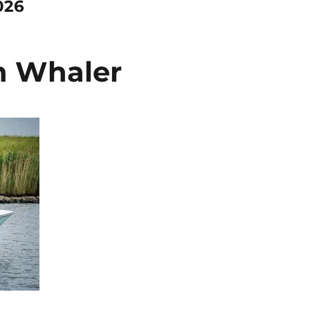
026
n Whaler