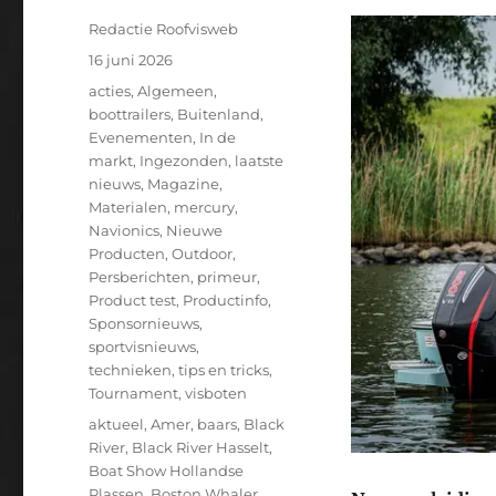
Auteur
Redactie Roofvisweb
Geplaatst
16 juni 2026
op
Categorieën
acties
,
Algemeen
,
boottrailers
,
Buitenland
,
Evenementen
,
In de
markt
,
Ingezonden
,
laatste
nieuws
,
Magazine
,
Materialen
,
mercury
,
Navionics
,
Nieuwe
Producten
,
Outdoor
,
Persberichten
,
primeur
,
Product test
,
Productinfo
,
Sponsornieuws
,
sportvisnieuws
,
technieken
,
tips en tricks
,
Tournament
,
visboten
Tags
aktueel
,
Amer
,
baars
,
Black
River
,
Black River Hasselt
,
Boat Show Hollandse
Plassen
,
Boston Whaler
,