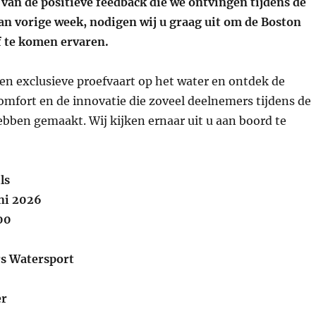
van de positieve feedback die we ontvingen tijdens de
an vorige week, nodigen wij u graag uit om de Boston
f te komen ervaren.
en exclusieve proefvaart op het water en ontdek de
comfort en de innovatie die zoveel deelnemers tijdens de
bben gemaakt. Wij kijken ernaar uit u aan boord te
ls
ni 2026
:00
rs Watersport
er