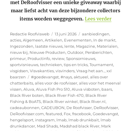
met DeRoofvisser een unieke giveaway waarbij
maar liefst acht van deze bijzondere collectors
“Win jij
items worden weggegeven.
Lees verder
Auteur
Geplaatst
Categorieën
Redactie Roofvisweb
13 juni 2026
aanbiedingen
,
op
acties
,
Algemeen
,
Artikelen
,
Evenementen
,
In de markt
,
Ingezonden
,
laatste nieuws
,
lente
,
Magazine
,
Materialen
,
nieuw bij
,
Nieuwe Producten
,
Outdoor
,
Persberichten
,
primeur
,
Productinfo
,
review
,
Sponsornieuws
,
sportvisnieuws
,
technieken
,
tips en tricks
,
Tournament
,
visgidsen
,
Visvakanties
,
visvinders
,
Vraag het aan..
,
xxl
Tags
baarzen
#goedevangst
,
#nays
,
aktueel
,
alles over
chatterbaits
,
alles voor de roofvisser
,
alles voor het meerval
vissen
,
Aluva
,
Aluva Fish Pro 510
,
Aluva visboten
,
baars
,
Black River boten
,
Black River Fish 470
,
Black River
Fishing & BoATS
,
Black River winkel
,
Black River.nl
,
cadeaubonnen
,
CADEUBON
,
De Roofvisser
,
DeRoofvisser
,
DeRoofvisser.com
,
featured
,
Fox
,
fracebook
,
Goedevangst
,
hengelsport
,
instagram
,
lmab
,
lmab drunkbait
,
lmab
drunkdancer
,
Mad Shads
,
Madshad black River
,
Mark