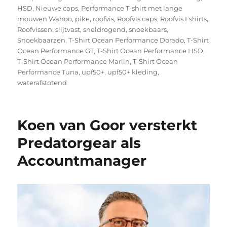
HSD
,
Nieuwe caps
,
Performance T-shirt met lange
mouwen Wahoo
,
pike
,
roofvis
,
Roofvis caps
,
Roofvis t shirts
,
Roofvissen
,
slijtvast
,
sneldrogend
,
snoekbaars
,
Snoekbaarzen
,
T-Shirt Ocean Performance Dorado
,
T-Shirt
Ocean Performance GT
,
T-Shirt Ocean Performance HSD
,
T-Shirt Ocean Performance Marlin
,
T-Shirt Ocean
Performance Tuna
,
upf50+
,
upf50+ kleding
,
waterafstotend
Koen van Goor versterkt
Predatorgear als
Accountmanager