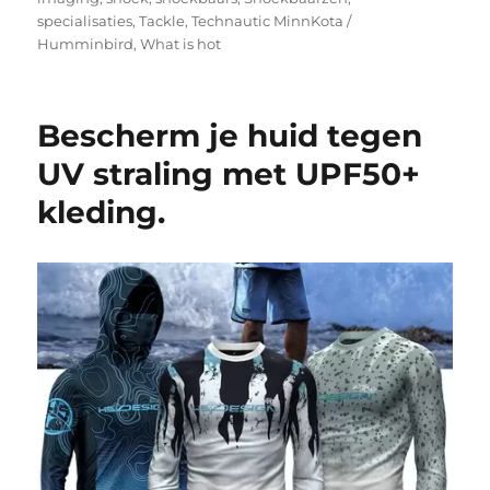
specialisaties
,
Tackle
,
Technautic MinnKota /
Humminbird
,
What is hot
Bescherm je huid tegen
UV straling met UPF50+
kleding.