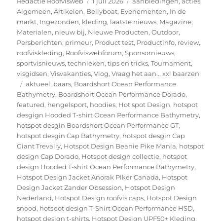
Auteur
Geplaatst
Categorieën
Redactie Roofvisweb
1 juli 2026
aanbiedingen
,
acties
,
op
Algemeen
,
Artikelen
,
Bellyboat
,
Evenementen
,
In de
markt
,
Ingezonden
,
kleding
,
laatste nieuws
,
Magazine
,
Materialen
,
nieuw bij
,
Nieuwe Producten
,
Outdoor
,
Persberichten
,
primeur
,
Product test
,
Productinfo
,
review
,
roofviskleding
,
Roofviswebforum
,
Sponsornieuws
,
sportvisnieuws
,
technieken
,
tips en tricks
,
Tournament
,
visgidsen
,
Visvakanties
,
Vlog
,
Vraag het aan..
,
xxl baarzen
Tags
aktueel
,
baars
,
Boardshort Ocean Performance
Bathymetry
,
Boardshort Ocean Performance Dorado
,
featured
,
hengelsport
,
hoodies
,
Hot spot Design
,
hotspot
desgign Hooded T-shirt Ocean Performance Bathymetry
,
hotspot desgin Boardshort Ocean Performance GT
,
hotspot desgin Cap Bathymetry
,
hotspot desgin Cap
Giant Trevally
,
Hotspot Design Beanie Pike Mania
,
hotspot
design Cap Dorado
,
Hotspot design collectie
,
hotspot
design Hooded T-shirt Ocean Performance Bathymetry
,
Hotspot Design Jacket Anorak Piker Canada
,
Hotspot
Design Jacket Zander Obsession
,
Hotspot Design
Nederland
,
Hotspot Design roofvis caps
,
Hotspot Design
snood
,
hotspot design T-Shirt Ocean Performance HSD
,
hotspot design t-shirts
,
Hotspot Design UPF50+ Kleding
,