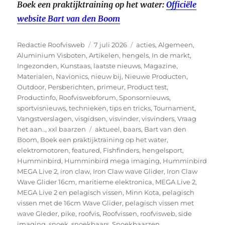
Boek een praktijktraining op het water:
Officiële
website Bart van den Boom
Auteur
Geplaatst
Categorieën
Redactie Roofvisweb
7 juli 2026
acties
,
Algemeen
,
op
Aluminium Visboten
,
Artikelen
,
hengels
,
In de markt
,
Ingezonden
,
Kunstaas
,
laatste nieuws
,
Magazine
,
Materialen
,
Navionics
,
nieuw bij
,
Nieuwe Producten
,
Outdoor
,
Persberichten
,
primeur
,
Product test
,
Productinfo
,
Roofviswebforum
,
Sponsornieuws
,
sportvisnieuws
,
technieken
,
tips en tricks
,
Tournament
,
Vangstverslagen
,
visgidsen
,
visvinder
,
visvinders
,
Vraag
Tags
het aan..
,
xxl baarzen
aktueel
,
baars
,
Bart van den
Boom
,
Boek een praktijktraining op het water
,
elektromotoren
,
featured
,
Fishfinders
,
hengelsport
,
Humminbird
,
Humminbird mega imaging
,
Humminbird
MEGA Live 2
,
iron claw
,
Iron Claw wave Glider
,
Iron Claw
Wave Glider 16cm
,
maritieme elektronica
,
MEGA Live 2
,
MEGA Live 2 en pelagisch vissen
,
Minn Kota
,
pelagisch
vissen met de 16cm Wave Glider
,
pelagisch vissen met
wave Gleder
,
pike
,
roofvis
,
Roofvissen
,
roofvisweb
,
side
imaging
,
snoek
,
snoekbaars
,
Snoekbaarzen
,