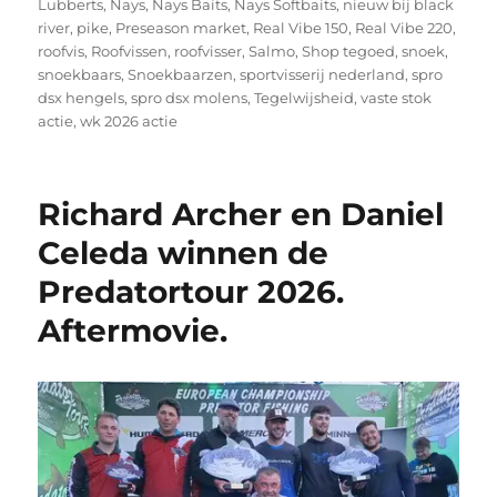
Lubberts
,
Nays
,
Nays Baits
,
Nays Softbaits
,
nieuw bij black
river
,
pike
,
Preseason market
,
Real Vibe 150
,
Real Vibe 220
,
roofvis
,
Roofvissen
,
roofvisser
,
Salmo
,
Shop tegoed
,
snoek
,
snoekbaars
,
Snoekbaarzen
,
sportvisserij nederland
,
spro
dsx hengels
,
spro dsx molens
,
Tegelwijsheid
,
vaste stok
actie
,
wk 2026 actie
Richard Archer en Daniel
Celeda winnen de
Predatortour 2026.
Aftermovie.