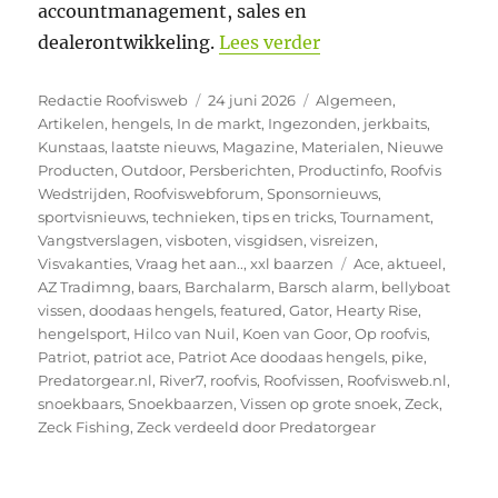
accountmanagement, sales en
“Koen van Goor ver
dealerontwikkeling.
Lees verder
Auteur
Geplaatst
Categorieën
Redactie Roofvisweb
24 juni 2026
Algemeen
,
op
Artikelen
,
hengels
,
In de markt
,
Ingezonden
,
jerkbaits
,
Kunstaas
,
laatste nieuws
,
Magazine
,
Materialen
,
Nieuwe
Producten
,
Outdoor
,
Persberichten
,
Productinfo
,
Roofvis
Wedstrijden
,
Roofviswebforum
,
Sponsornieuws
,
sportvisnieuws
,
technieken
,
tips en tricks
,
Tournament
,
Vangstverslagen
,
visboten
,
visgidsen
,
visreizen
,
Tags
Visvakanties
,
Vraag het aan..
,
xxl baarzen
Ace
,
aktueel
,
AZ Tradimng
,
baars
,
Barchalarm
,
Barsch alarm
,
bellyboat
vissen
,
doodaas hengels
,
featured
,
Gator
,
Hearty Rise
,
hengelsport
,
Hilco van Nuil
,
Koen van Goor
,
Op roofvis
,
Patriot
,
patriot ace
,
Patriot Ace doodaas hengels
,
pike
,
Predatorgear.nl
,
River7
,
roofvis
,
Roofvissen
,
Roofvisweb.nl
,
snoekbaars
,
Snoekbaarzen
,
Vissen op grote snoek
,
Zeck
,
Zeck Fishing
,
Zeck verdeeld door Predatorgear