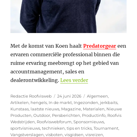
Met de komst van Koen haalt
Predatorgear
een
ervaren commerciële professional binnen die
ruime ervaring meebrengt op het gebied van
accountmanagement, sales en
“Koen van Goor ver
dealerontwikkeling.
Lees verder
Auteur
Geplaatst
Categorieën
Redactie Roofvisweb
24 juni 2026
Algemeen
,
op
Artikelen
,
hengels
,
In de markt
,
Ingezonden
,
jerkbaits
,
Kunstaas
,
laatste nieuws
,
Magazine
,
Materialen
,
Nieuwe
Producten
,
Outdoor
,
Persberichten
,
Productinfo
,
Roofvis
Wedstrijden
,
Roofviswebforum
,
Sponsornieuws
,
sportvisnieuws
,
technieken
,
tips en tricks
,
Tournament
,
Vangstverslagen
,
visboten
,
visgidsen
,
visreizen
,