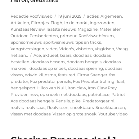
Fish On,
Greets Hilco
Auteur
Geplaatst
Categorieën
Redactie Roofvisweb
19 juni 2025
acties
,
Algemeen
,
op
Artikelen
,
Filmpjes
,
Flogh
,
In de markt
,
Ingezonden
,
Kunstaas Review
,
laatste nieuws
,
Magazine
,
Materialen
,
Outdoor
,
Persberichten
,
primeur
,
Roofviswebforum
,
Sponsornieuws
,
sportvisnieuws
,
tips en tricks
,
Vangstverslagen
,
video
,
Video's
,
visboten
,
visgidsen
,
Vraag
Tags
het aan..
Ace
,
aktueel
,
baars
,
dood aas
,
doodaas
bestellen
,
doodaas brasem
,
doodaas hengels
,
doodaas
makreel
,
doodaas op snoek
,
doodaas spiering
,
doodaas
vissen
,
edwin klijnsma
,
featured
,
Firma Saenger
,
fox
predator
,
Fox predator pensils
,
Fox Predator trolling float
,
hengelsport
,
Hilco van Nuil
,
iron claw
,
Iron Claw Prey
Provider
,
new
,
op snoek met doodaas
,
patriot ace
,
Patriot
Ace doodaas hengels
,
Pensils
,
pike
,
Predatorgear.nl
,
roofvis
,
roofvisaas
,
Roofvissen
,
snoekbaars
,
Snoekbaarzen
,
vissen met doodaas
,
Vissen op grote snoek
,
Youtube video