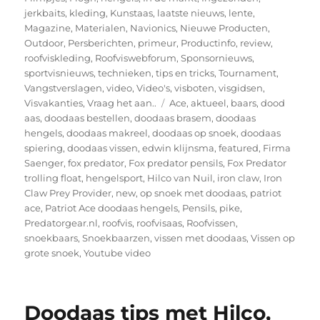
jerkbaits
,
kleding
,
Kunstaas
,
laatste nieuws
,
lente
,
Magazine
,
Materialen
,
Navionics
,
Nieuwe Producten
,
Outdoor
,
Persberichten
,
primeur
,
Productinfo
,
review
,
roofviskleding
,
Roofviswebforum
,
Sponsornieuws
,
sportvisnieuws
,
technieken
,
tips en tricks
,
Tournament
,
Vangstverslagen
,
video
,
Video's
,
visboten
,
visgidsen
,
Tags
Visvakanties
,
Vraag het aan..
Ace
,
aktueel
,
baars
,
dood
aas
,
doodaas bestellen
,
doodaas brasem
,
doodaas
hengels
,
doodaas makreel
,
doodaas op snoek
,
doodaas
spiering
,
doodaas vissen
,
edwin klijnsma
,
featured
,
Firma
Saenger
,
fox predator
,
Fox predator pensils
,
Fox Predator
trolling float
,
hengelsport
,
Hilco van Nuil
,
iron claw
,
Iron
Claw Prey Provider
,
new
,
op snoek met doodaas
,
patriot
ace
,
Patriot Ace doodaas hengels
,
Pensils
,
pike
,
Predatorgear.nl
,
roofvis
,
roofvisaas
,
Roofvissen
,
snoekbaars
,
Snoekbaarzen
,
vissen met doodaas
,
Vissen op
grote snoek
,
Youtube video
Doodaas tips met Hilco,