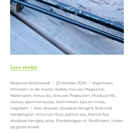
“Nieuw Patriot Ace doodaashengels.”
Lees verder
Auteur
Geplaatst
Categorieën
Redactie Roofvisweb
23 oktober 2020
Algemeen
,
op
Artikelen
,
In de markt
,
laatste nieuws
,
Magazine
,
Materialen
,
nieuw bij
,
Nieuwe Producten
,
Productinfo
,
review
,
sportvisnieuws
,
technieken
,
tips en tricks
,
Tags
visgidsen
Ace
,
aktueel
,
doodaas hengels
,
featured
,
hengelsport
,
Hilco van Nuil
,
patriot ace
,
Patriot Ace
doodaas hengels
,
pike
,
Predatorgear.nl
,
Roofvissen
,
Vissen
op grote snoek