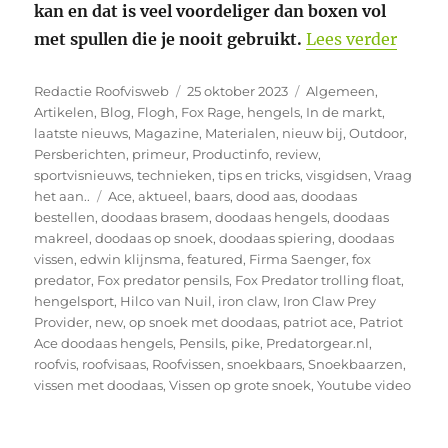
kan en dat is veel voordeliger dan boxen vol
“Dooda
met spullen die je nooit gebruikt.
Lees verder
Auteur
Geplaatst
Categorieën
Redactie Roofvisweb
25 oktober 2023
Algemeen
,
op
Artikelen
,
Blog
,
Flogh
,
Fox Rage
,
hengels
,
In de markt
,
laatste nieuws
,
Magazine
,
Materialen
,
nieuw bij
,
Outdoor
,
Persberichten
,
primeur
,
Productinfo
,
review
,
sportvisnieuws
,
technieken
,
tips en tricks
,
visgidsen
,
Vraag
Tags
het aan..
Ace
,
aktueel
,
baars
,
dood aas
,
doodaas
bestellen
,
doodaas brasem
,
doodaas hengels
,
doodaas
makreel
,
doodaas op snoek
,
doodaas spiering
,
doodaas
vissen
,
edwin klijnsma
,
featured
,
Firma Saenger
,
fox
predator
,
Fox predator pensils
,
Fox Predator trolling float
,
hengelsport
,
Hilco van Nuil
,
iron claw
,
Iron Claw Prey
Provider
,
new
,
op snoek met doodaas
,
patriot ace
,
Patriot
Ace doodaas hengels
,
Pensils
,
pike
,
Predatorgear.nl
,
roofvis
,
roofvisaas
,
Roofvissen
,
snoekbaars
,
Snoekbaarzen
,
vissen met doodaas
,
Vissen op grote snoek
,
Youtube video