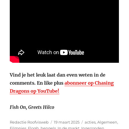
Vind je het leuk laat dan even weten in de
comments. En like plus
abonneer op Chasing
Dragons op YouTube!
Fish On,
Greets Hilco
Auteur
Geplaatst
Categorieën
Redactie Roofvisweb
19 maart 2025
acties
,
Algemeen
,
op
Filmpjes
,
Flogh
,
hengels
,
In de markt
,
Ingezonden
,