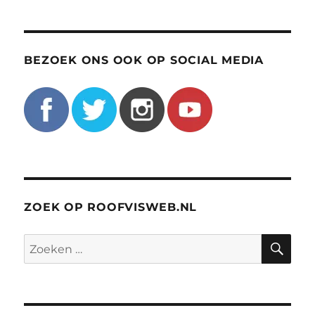
BEZOEK ONS OOK OP SOCIAL MEDIA
ZOEK OP ROOFVISWEB.NL
ZO
Zoeken
naar: