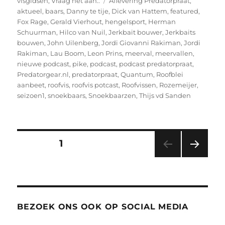
visgidsen
,
Vraag het aan..
Aflevering Predatorpraat
,
aktueel
,
baars
,
Danny te tije
,
Dick van Hattem
,
featured
,
Fox Rage
,
Gerald Vierhout
,
hengelsport
,
Herman
Schuurman
,
Hilco van Nuil
,
Jerkbait bouwer
,
Jerkbaits
bouwen
,
John Uilenberg
,
Jordi Giovanni Rakiman
,
Jordi
Rakiman
,
Lau Boom
,
Leon Prins
,
meerval
,
meervallen
,
nieuwe podcast
,
pike
,
podcast
,
podcast predatorpraat
,
Predatorgear.nl
,
predatorpraat
,
Quantum
,
Roofblei
aanbeet
,
roofvis
,
roofvis potcast
,
Roofvissen
,
Rozemeijer
,
seizoen1
,
snoekbaars
,
Snoekbaarzen
,
Thijs vd Sanden
Berichten
PAGINA
1
VOL
paginering
GEN
DE
PAGI
NA
BEZOEK ONS OOK OP SOCIAL MEDIA