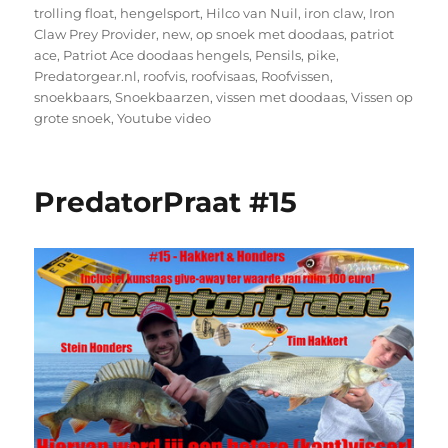
trolling float
,
hengelsport
,
Hilco van Nuil
,
iron claw
,
Iron
Claw Prey Provider
,
new
,
op snoek met doodaas
,
patriot
ace
,
Patriot Ace doodaas hengels
,
Pensils
,
pike
,
Predatorgear.nl
,
roofvis
,
roofvisaas
,
Roofvissen
,
snoekbaars
,
Snoekbaarzen
,
vissen met doodaas
,
Vissen op
grote snoek
,
Youtube video
PredatorPraat #15