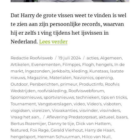
Dat Harry de grote vissen weet te vinden is wel
te zien aan zijn persoonlijke records, waarvan
hij er zelfs 1 ving tijdens het ijsvissen in
“Predatorpraat #13 Harry de
Nederland.
Lees verder
Auteur
Geplaatst
Categorieën
Redactie Roofvisweb
19 juli 2024
acties
,
Algemeen
,
op
Artikelen
,
Evenementen
,
Filmpjes
,
Flogh
,
hengels
,
In de
markt
,
Ingezonden
,
jerkbaits
,
kleding
,
Kunstaas
,
laatste
nieuws
,
Magazine
,
Materialen
,
Navionics
,
opening
,
Outdoor
,
Persberichten
,
primeur
,
Productinfo
,
Roofvis
Wedstrijden
,
roofviskleding
,
Roofviswebforum
,
Sponsornieuws
,
sportvisnieuws
,
technieken
,
tips en tricks
,
Tournament
,
Vangstverslagen
,
video
,
Video's
,
visboten
,
visgidsen
,
visreizen
,
Visvakanties
,
visvinder
,
visvinders
,
Tags
Vraag het aan..
Aflevering Predatorpraat
,
aktueel
,
baars
,
Bertus Rozemijer
,
Danny te tije
,
Dick van Hattem
,
featured
,
Fox Rage
,
Gerald Vierhout
,
Harry de Haan
,
hengelsport
,
Herman Schuurman
,
Hilco van Nuil
,