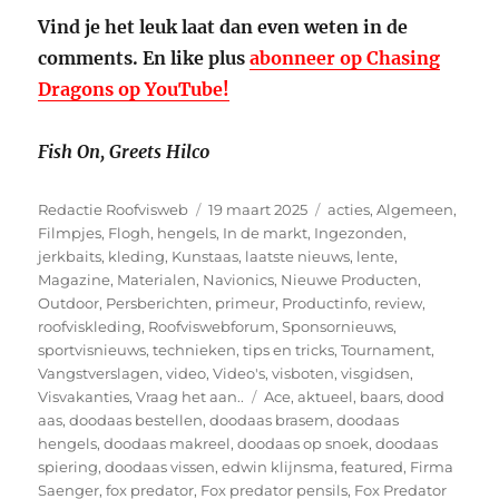
Vind je het leuk laat dan even weten in de
comments. En like plus
abonneer op Chasing
Dragons op YouTube!
Fish On,
Greets Hilco
Auteur
Geplaatst
Categorieën
Redactie Roofvisweb
19 maart 2025
acties
,
Algemeen
,
op
Filmpjes
,
Flogh
,
hengels
,
In de markt
,
Ingezonden
,
jerkbaits
,
kleding
,
Kunstaas
,
laatste nieuws
,
lente
,
Magazine
,
Materialen
,
Navionics
,
Nieuwe Producten
,
Outdoor
,
Persberichten
,
primeur
,
Productinfo
,
review
,
roofviskleding
,
Roofviswebforum
,
Sponsornieuws
,
sportvisnieuws
,
technieken
,
tips en tricks
,
Tournament
,
Vangstverslagen
,
video
,
Video's
,
visboten
,
visgidsen
,
Tags
Visvakanties
,
Vraag het aan..
Ace
,
aktueel
,
baars
,
dood
aas
,
doodaas bestellen
,
doodaas brasem
,
doodaas
hengels
,
doodaas makreel
,
doodaas op snoek
,
doodaas
spiering
,
doodaas vissen
,
edwin klijnsma
,
featured
,
Firma
Saenger
,
fox predator
,
Fox predator pensils
,
Fox Predator