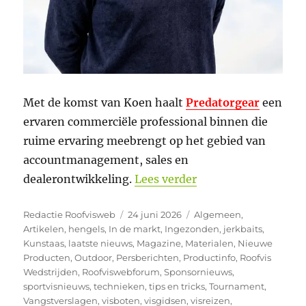
Met de komst van Koen haalt
Predatorgear
een
ervaren commerciële professional binnen die
ruime ervaring meebrengt op het gebied van
accountmanagement, sales en
“Koen van Goor ver
dealerontwikkeling.
Lees verder
Auteur
Geplaatst
Categorieën
Redactie Roofvisweb
24 juni 2026
Algemeen
,
op
Artikelen
,
hengels
,
In de markt
,
Ingezonden
,
jerkbaits
,
Kunstaas
,
laatste nieuws
,
Magazine
,
Materialen
,
Nieuwe
Producten
,
Outdoor
,
Persberichten
,
Productinfo
,
Roofvis
Wedstrijden
,
Roofviswebforum
,
Sponsornieuws
,
sportvisnieuws
,
technieken
,
tips en tricks
,
Tournament
,
Vangstverslagen
,
visboten
,
visgidsen
,
visreizen
,