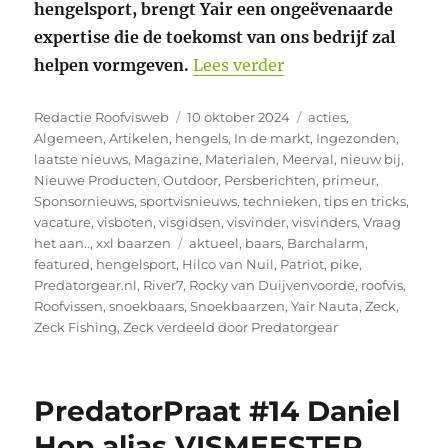
hengelsport, brengt Yair een ongeëvenaarde
expertise die de toekomst van ons bedrijf zal
“Yair Nauta versterk
helpen vormgeven.
Lees verder
Auteur
Geplaatst
Categorieën
Redactie Roofvisweb
10 oktober 2024
acties
,
op
Algemeen
,
Artikelen
,
hengels
,
In de markt
,
Ingezonden
,
laatste nieuws
,
Magazine
,
Materialen
,
Meerval
,
nieuw bij
,
Nieuwe Producten
,
Outdoor
,
Persberichten
,
primeur
,
Sponsornieuws
,
sportvisnieuws
,
technieken
,
tips en tricks
,
vacature
,
visboten
,
visgidsen
,
visvinder
,
visvinders
,
Vraag
Tags
het aan..
,
xxl baarzen
aktueel
,
baars
,
Barchalarm
,
featured
,
hengelsport
,
Hilco van Nuil
,
Patriot
,
pike
,
Predatorgear.nl
,
River7
,
Rocky van Duijvenvoorde
,
roofvis
,
Roofvissen
,
snoekbaars
,
Snoekbaarzen
,
Yair Nauta
,
Zeck
,
Zeck Fishing
,
Zeck verdeeld door Predatorgear
PredatorPraat #14 Daniel
Hop alias VISMEESTER.