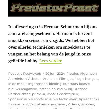
In aflevering 11 is Herman Schuurman bij ons
aan tafel aangeschoven. Herman is fervent
snoekbaarsvisser en visgids. We hebben het
over allerlei technieken om snoekbaars te
vangen en het belang van de jeugd in onze
“Predatorpraat 11 Herm
geliefde hobby.
Lees verder
Auteur
Geplaatst
Categorieën
Redactie Roofvisweb
20 juni 2024
acties
,
Algemeen
,
op
Aluminium Visboten
,
Artikelen
,
Filmpjes
,
Flogh
,
hengels
,
In de markt
,
Ingezonden
,
kleding
,
Kunstaas
,
laatste
nieuws
,
Magazine
,
Materialen
,
nieuw bij
,
Outdoor
,
Persberichten
,
primeur
,
Roofvis Wedstrijden
,
Sponsornieuws
,
sportvisnieuws
,
technieken
,
tips en tricks
,
Tournament
,
Vangstverslagen
,
video
,
Video's
,
visboten
,
Tags