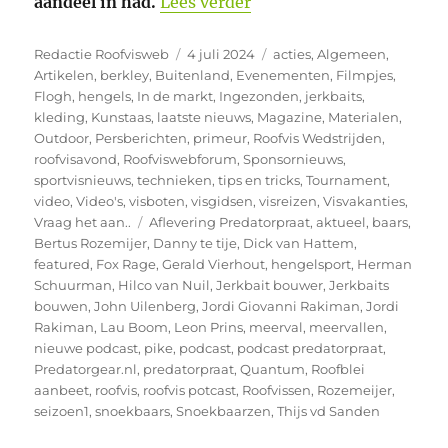
“Predatorpraat 12 Bert
aandeel in had.
Lees verder
Auteur
Geplaatst
Categorieën
Redactie Roofvisweb
4 juli 2024
acties
,
Algemeen
,
op
Artikelen
,
berkley
,
Buitenland
,
Evenementen
,
Filmpjes
,
Flogh
,
hengels
,
In de markt
,
Ingezonden
,
jerkbaits
,
kleding
,
Kunstaas
,
laatste nieuws
,
Magazine
,
Materialen
,
Outdoor
,
Persberichten
,
primeur
,
Roofvis Wedstrijden
,
roofvisavond
,
Roofviswebforum
,
Sponsornieuws
,
sportvisnieuws
,
technieken
,
tips en tricks
,
Tournament
,
video
,
Video's
,
visboten
,
visgidsen
,
visreizen
,
Visvakanties
,
Tags
Vraag het aan..
Aflevering Predatorpraat
,
aktueel
,
baars
,
Bertus Rozemijer
,
Danny te tije
,
Dick van Hattem
,
featured
,
Fox Rage
,
Gerald Vierhout
,
hengelsport
,
Herman
Schuurman
,
Hilco van Nuil
,
Jerkbait bouwer
,
Jerkbaits
bouwen
,
John Uilenberg
,
Jordi Giovanni Rakiman
,
Jordi
Rakiman
,
Lau Boom
,
Leon Prins
,
meerval
,
meervallen
,
nieuwe podcast
,
pike
,
podcast
,
podcast predatorpraat
,
Predatorgear.nl
,
predatorpraat
,
Quantum
,
Roofblei
aanbeet
,
roofvis
,
roofvis potcast
,
Roofvissen
,
Rozemeijer
,
seizoen1
,
snoekbaars
,
Snoekbaarzen
,
Thijs vd Sanden