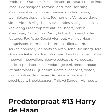
Producten
,
Outdoor
,
Persberichten
,
primeur
,
Productinfo
,
Roofvis Wedstrijden
,
roofvisavond
,
roofviskleding
,
Roofviswebforum
,
Sponsornieuws
,
sportvisnieuws
,
technieken
,
tips en tricks
,
Tournament
,
Vangstverslagen
,
Tags
video
,
Video's
,
visgidsen
,
Visvakanties
,
Vraag het aan..
Aflevering Predatorpraat
,
aktueel
,
baars
,
Bertus
Rozemijer
,
Daniel hop
,
Danny te tije
,
Dick van Hattem
,
featured
,
Fox Rage
,
Gerald Vierhout
,
Harry de Haan
,
hengelsport
,
Herman Schuurman
,
Hilco van Nuil
,
Jerkbait bouwer
,
Jerkbaits bouwen
,
John Uilenberg
,
Jordi
Giovanni Rakiman
,
Jordi Rakiman
,
Lau Boom
,
Leon Prins
,
meerval
,
meervallen
,
nieuwe podcast
,
pike
,
podcast
,
podcast predatorpraat
,
Predatorgear.nl
,
predatorpraat
,
Predatorpraat 13
,
Quantum
,
Roofblei aanbeet
,
roofvis
,
roofvis potcast
,
Roofvissen
,
Rozemeijer
,
seizoen1
,
snoekbaars
,
Snoekbaarzen
,
Thijs vd Sanden
,
vismeester
Predatorpraat #13 Harry
de Haan