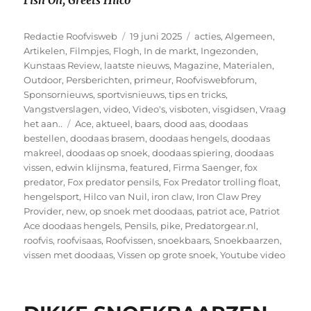
Fish On,
Greets Hilco
Auteur
Geplaatst
Categorieën
Redactie Roofvisweb
19 juni 2025
acties
,
Algemeen
,
op
Artikelen
,
Filmpjes
,
Flogh
,
In de markt
,
Ingezonden
,
Kunstaas Review
,
laatste nieuws
,
Magazine
,
Materialen
,
Outdoor
,
Persberichten
,
primeur
,
Roofviswebforum
,
Sponsornieuws
,
sportvisnieuws
,
tips en tricks
,
Vangstverslagen
,
video
,
Video's
,
visboten
,
visgidsen
,
Vraag
Tags
het aan..
Ace
,
aktueel
,
baars
,
dood aas
,
doodaas
bestellen
,
doodaas brasem
,
doodaas hengels
,
doodaas
makreel
,
doodaas op snoek
,
doodaas spiering
,
doodaas
vissen
,
edwin klijnsma
,
featured
,
Firma Saenger
,
fox
predator
,
Fox predator pensils
,
Fox Predator trolling float
,
hengelsport
,
Hilco van Nuil
,
iron claw
,
Iron Claw Prey
Provider
,
new
,
op snoek met doodaas
,
patriot ace
,
Patriot
Ace doodaas hengels
,
Pensils
,
pike
,
Predatorgear.nl
,
roofvis
,
roofvisaas
,
Roofvissen
,
snoekbaars
,
Snoekbaarzen
,
vissen met doodaas
,
Vissen op grote snoek
,
Youtube video