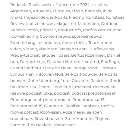
Auteur
Geplaatst
Categorieën
Redactie Roofvisweb
1 december 2024
acties
,
op
Algemeen
,
Artikelen
,
Filmpjes
,
Flogh
,
hengels
,
In de
markt
,
Ingezonden
,
jerkbaits
,
kleding
,
Kunstaas
,
Kunstaas
Review
,
laatste nieuws
,
Magazine
,
Materialen
,
Outdoor
,
Persberichten
,
primeur
,
Productinfo
,
Roofvis Wedstrijden
,
roofviskleding
,
Sponsornieuws
,
sportvisnieuws
,
Streetfishing
,
technieken
,
tips en tricks
,
Tournament
,
Tags
video
,
Video's
,
visgidsen
,
Vraag het aan..
aflevering
Predaytorpraat
,
aktueel
,
baars
,
Bertus Rozemijer
,
Daniel
hop
,
Danny te tije
,
Dick van Hattem
,
featured
,
Fox Rage
,
Gerald Vierhout
,
Harry de Haan
,
hengelsport
,
Herman
Schuurman
,
Hilco van Nuil
,
Jerkbait bouwer
,
Jerkbaits
bouwen
,
John Uilenberg
,
Jordi Giovanni Rakiman
,
Jordi
Rakiman
,
Lau Boom
,
Leon Prins
,
meerval
,
meervallen
,
nieuwe podcast
,
pike
,
podcast
,
podcast predatorpraat
,
Predatorgear.nl
,
predatorpraat
,
Predatorpraat 13
,
Predatorpraat 15
,
Quantum
,
Roofblei aanbeet
,
roofvis
,
roofvis potcast
,
Roofvissen
,
Rozemeijer
,
seizoen1
,
snoekbaars
,
Snoekbaarzen
,
Stein Honders
,
Thijs vd
Sanden
,
Tim Hakkert
,
vismeester