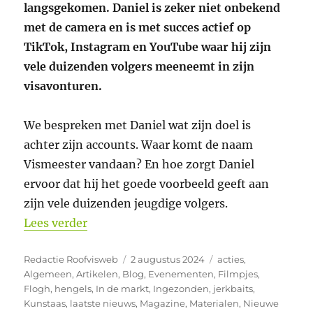
langsgekomen. Daniel is zeker niet onbekend
met de camera en is met succes actief op
TikTok, Instagram en YouTube waar hij zijn
vele duizenden volgers meeneemt in zijn
visavonturen.
We bespreken met Daniel wat zijn doel is
achter zijn accounts. Waar komt de naam
Vismeester vandaan? En hoe zorgt Daniel
ervoor dat hij het goede voorbeeld geeft aan
zijn vele duizenden jeugdige volgers.
“PredatorPraat #14 Daniel Hop alias V
Lees verder
Auteur
Geplaatst
Categorieën
Redactie Roofvisweb
2 augustus 2024
acties
,
op
Algemeen
,
Artikelen
,
Blog
,
Evenementen
,
Filmpjes
,
Flogh
,
hengels
,
In de markt
,
Ingezonden
,
jerkbaits
,
Kunstaas
,
laatste nieuws
,
Magazine
,
Materialen
,
Nieuwe