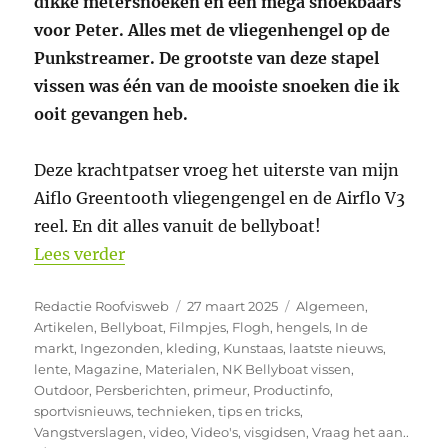
dikke metersnoeken en een mega snoekbaars
voor Peter. Alles met de vliegenhengel op de
Punkstreamer. De grootste van deze stapel
vissen was één van de mooiste snoeken die ik
ooit gevangen heb.
Deze krachtpatser vroeg het uiterste van mijn
Aiflo Greentooth vliegengengel en de Airflo V3
reel. En dit alles vanuit de bellyboat!
“DIKKE SNOEKBAARZEN EN HELE GROT
Lees verder
Auteur
Geplaatst
Categorieën
Redactie Roofvisweb
27 maart 2025
Algemeen
,
op
Artikelen
,
Bellyboat
,
Filmpjes
,
Flogh
,
hengels
,
In de
markt
,
Ingezonden
,
kleding
,
Kunstaas
,
laatste nieuws
,
lente
,
Magazine
,
Materialen
,
NK Bellyboat vissen
,
Outdoor
,
Persberichten
,
primeur
,
Productinfo
,
sportvisnieuws
,
technieken
,
tips en tricks
,
Vangstverslagen
,
video
,
Video's
,
visgidsen
,
Vraag het aan..