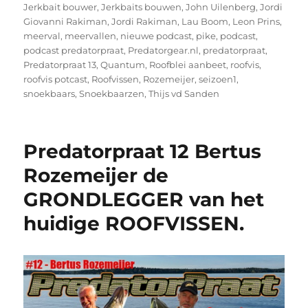
Jerkbait bouwer
,
Jerkbaits bouwen
,
John Uilenberg
,
Jordi
Giovanni Rakiman
,
Jordi Rakiman
,
Lau Boom
,
Leon Prins
,
meerval
,
meervallen
,
nieuwe podcast
,
pike
,
podcast
,
podcast predatorpraat
,
Predatorgear.nl
,
predatorpraat
,
Predatorpraat 13
,
Quantum
,
Roofblei aanbeet
,
roofvis
,
roofvis potcast
,
Roofvissen
,
Rozemeijer
,
seizoen1
,
snoekbaars
,
Snoekbaarzen
,
Thijs vd Sanden
Predatorpraat 12 Bertus
Rozemeijer de
GRONDLEGGER van het
huidige ROOFVISSEN.