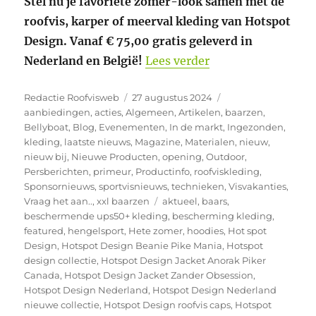
Stel nu je favoriete zomer-look samen met de
roofvis, karper of meerval kleding van Hotspot
Design. Vanaf € 75,00 gratis geleverd in
“We zijn weer geo
Nederland en België!
Lees verder
Auteur
Geplaatst
Categorieën
Redactie Roofvisweb
27 augustus 2024
op
aanbiedingen
,
acties
,
Algemeen
,
Artikelen
,
baarzen
,
Bellyboat
,
Blog
,
Evenementen
,
In de markt
,
Ingezonden
,
kleding
,
laatste nieuws
,
Magazine
,
Materialen
,
nieuw
,
nieuw bij
,
Nieuwe Producten
,
opening
,
Outdoor
,
Persberichten
,
primeur
,
Productinfo
,
roofviskleding
,
Sponsornieuws
,
sportvisnieuws
,
technieken
,
Visvakanties
,
Tags
Vraag het aan..
,
xxl baarzen
aktueel
,
baars
,
beschermende ups50+ kleding
,
bescherming kleding
,
featured
,
hengelsport
,
Hete zomer
,
hoodies
,
Hot spot
Design
,
Hotspot Design Beanie Pike Mania
,
Hotspot
design collectie
,
Hotspot Design Jacket Anorak Piker
Canada
,
Hotspot Design Jacket Zander Obsession
,
Hotspot Design Nederland
,
Hotspot Design Nederland
nieuwe collectie
,
Hotspot Design roofvis caps
,
Hotspot