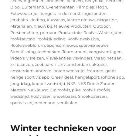
op
acties
,
Algemeen
,
Artikelen
,
baarzen
,
Bellyboat
,
Beurzen
,
Blog
,
Buitenland
,
Evenementen
,
Filmpjes
,
Flogh
,
Fotowedstrijd
,
hengels
,
In de markt
,
Ingezonden
,
jerkbaits
,
kleding
,
Kunstaas
,
laatste nieuws
,
Magazine
,
Materialen
,
nieuw bij
,
Nieuwe Producten
,
Outdoor
,
Persberichten
,
primeur
,
Productinfo
,
Roofvis Wedstrijden
,
roofvisavond
,
roofviskleding
,
Roofvisweb Live
,
Roofviswebforum
,
Sponsornieuws
,
sportvisnieuws
,
Streetfishing
,
technieken
,
Tournament
,
Vangstverslagen
,
Video's
,
visreizen
,
Visvakanties
,
visvinders
,
Vraag het aan..
,
Tags
xxl baarzen
,
zeebaars
ahv amsterdam
,
aktueel
,
amsterdam
,
Android
,
boten wedstrijd
,
featured
,
gratis
hengelsport vis app
,
Green deal
,
hengelsport
,
iphone app
,
jeugddag
,
koppel wedstrijd
,
NKS
,
NKS Dutch Zander
Masters
,
NKS jeugd
,
Op roofvis
,
pike
,
roofvis
,
roofvis
wedstrijd
,
Roofvissen
,
snoekbaars
,
Snoekbaarzen
,
sportvisserij nederland
,
vertikalen
Winter technieken voor