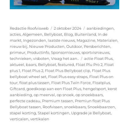
Auteur
Geplaatst
Categorieën
Redactie Roofvisweb
2 oktober 2024
aanbiedingen
,
op
acties
,
Algemeen
,
Bellyboat
,
Blog
,
Buitenland
,
In de
markt
,
Ingezonden
,
laatste nieuws
,
Magazine
,
Materialen
,
nieuw bij
,
Nieuwe Producten
,
Outdoor
,
Persberichten
,
primeur
,
Productinfo
,
Sponsornieuws
,
sportvisnieuws
,
Tags
technieken
,
visboten
,
Vraag het aan..
actie Float Plus
,
aktueel
,
baars
,
Bellyboat
,
featured
,
Float Plu Pro 2
,
Float
plus 1
,
Float Plus 2
,
Float Plus Bellyboat clip
,
Float Plus
bellyboat wheel set
,
Float Plus easy straps
,
Float Plus on
tour
,
float plus tassen
,
Float Plus Twin Force
,
Floatplus
,
Giftcard
,
goedkoop aan een Float Plus
,
hengelsport
,
kerst
aanbieding
,
op meerval
,
op snoek
,
op snoekbaars
,
perfecte cadeau
,
Premium tassen
,
Premiun float Plus
Bellyboat tassen
,
Roofvissen
,
snoekbaars
,
Snoekbaarzen
,
stapel korting
,
Stapel kortingen
,
Upgrade je Bellyboat
,
verticalen
,
vertikalen