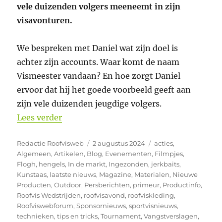
vele duizenden volgers meeneemt in zijn
visavonturen.
We bespreken met Daniel wat zijn doel is
achter zijn accounts. Waar komt de naam
Vismeester vandaan? En hoe zorgt Daniel
ervoor dat hij het goede voorbeeld geeft aan
zijn vele duizenden jeugdige volgers.
“PredatorPraat #14 Daniel Hop alias V
Lees verder
Auteur
Geplaatst
Categorieën
Redactie Roofvisweb
2 augustus 2024
acties
,
op
Algemeen
,
Artikelen
,
Blog
,
Evenementen
,
Filmpjes
,
Flogh
,
hengels
,
In de markt
,
Ingezonden
,
jerkbaits
,
Kunstaas
,
laatste nieuws
,
Magazine
,
Materialen
,
Nieuwe
Producten
,
Outdoor
,
Persberichten
,
primeur
,
Productinfo
,
Roofvis Wedstrijden
,
roofvisavond
,
roofviskleding
,
Roofviswebforum
,
Sponsornieuws
,
sportvisnieuws
,
technieken
,
tips en tricks
,
Tournament
,
Vangstverslagen
,