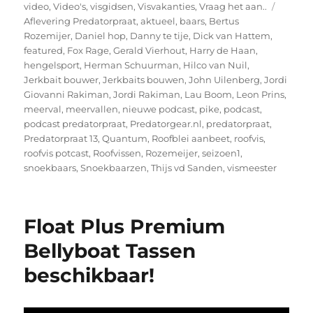
Tags
video
,
Video's
,
visgidsen
,
Visvakanties
,
Vraag het aan..
Aflevering Predatorpraat
,
aktueel
,
baars
,
Bertus
Rozemijer
,
Daniel hop
,
Danny te tije
,
Dick van Hattem
,
featured
,
Fox Rage
,
Gerald Vierhout
,
Harry de Haan
,
hengelsport
,
Herman Schuurman
,
Hilco van Nuil
,
Jerkbait bouwer
,
Jerkbaits bouwen
,
John Uilenberg
,
Jordi
Giovanni Rakiman
,
Jordi Rakiman
,
Lau Boom
,
Leon Prins
,
meerval
,
meervallen
,
nieuwe podcast
,
pike
,
podcast
,
podcast predatorpraat
,
Predatorgear.nl
,
predatorpraat
,
Predatorpraat 13
,
Quantum
,
Roofblei aanbeet
,
roofvis
,
roofvis potcast
,
Roofvissen
,
Rozemeijer
,
seizoen1
,
snoekbaars
,
Snoekbaarzen
,
Thijs vd Sanden
,
vismeester
Float Plus Premium
Bellyboat Tassen
beschikbaar!