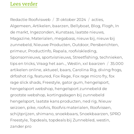
“Winter technieken voor Roofvissers”
Lees verder
Auteur
Geplaatst
Categorieën
Redactie Roofvisweb
31 oktober 2024
acties
,
op
Algemeen
,
Artikelen
,
baarzen
,
Bellyboat
,
Blog
,
Flogh
,
In
de markt
,
Ingezonden
,
Kunstaas
,
laatste nieuws
,
Magazine
,
Materialen
,
megabass
,
nieuw bij
,
nieuw bij
zunnebeld
,
Nieuwe Producten
,
Outdoor
,
Persberichten
,
primeur
,
Productinfo
,
Rapala
,
roofviskleding
,
Sponsornieuws
,
sportvisnieuws
,
Streetfishing
,
technieken
,
Tags
tips en tricks
,
Vraag het aan..
,
Westin
,
xxl baarzen
35.000
artikelen online
,
aktueel
,
baars
,
Carolina Rig
,
diving frogs
,
drfoshot rig
,
featured
,
Fox Rage
,
Fox rage micro fry
,
fox
rage slick shads
,
Freestyle
,
gator gum
,
hengelsport
,
hengelsport webshop
,
hengelsport zunnebeld de
grootste webshop
,
kortingsdagen bij zunnebeld
hengelsport
,
laatste kans producten
,
ned rig
,
Nieuw
seizoen
,
pike
,
roofvis
,
Roofvis materialen
,
Roofvissen
,
schijtprijzen
,
shimano
,
snoekbaars
,
Snoekbaarzen
,
SPRO
Freestyle
,
Topdeals
,
topdeals bij Zunnebled
,
westin
,
zander pro