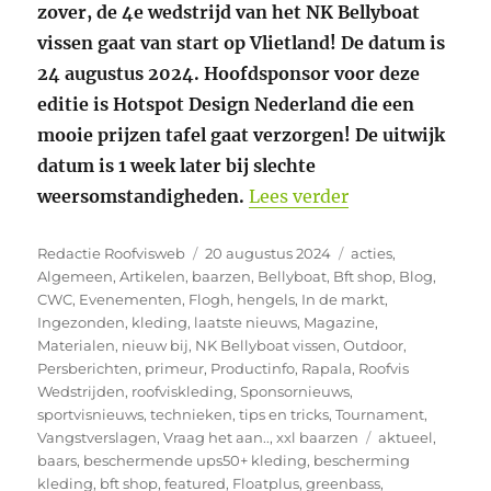
zover, de 4e wedstrijd van het NK Bellyboat
vissen gaat van start op Vlietland
! De datum is
24 augustus 2024. Hoofdsponsor voor deze
editie is Hotspot Design Nederland die een
mooie prijzen tafel gaat verzorgen! De uitwijk
datum is 1 week later bij slechte
“Programma Hot
weersomstandigheden.
Lees verder
Auteur
Geplaatst
Categorieën
Redactie Roofvisweb
20 augustus 2024
acties
,
op
Algemeen
,
Artikelen
,
baarzen
,
Bellyboat
,
Bft shop
,
Blog
,
CWC
,
Evenementen
,
Flogh
,
hengels
,
In de markt
,
Ingezonden
,
kleding
,
laatste nieuws
,
Magazine
,
Materialen
,
nieuw bij
,
NK Bellyboat vissen
,
Outdoor
,
Persberichten
,
primeur
,
Productinfo
,
Rapala
,
Roofvis
Wedstrijden
,
roofviskleding
,
Sponsornieuws
,
sportvisnieuws
,
technieken
,
tips en tricks
,
Tournament
,
Tags
Vangstverslagen
,
Vraag het aan..
,
xxl baarzen
aktueel
,
baars
,
beschermende ups50+ kleding
,
bescherming
kleding
,
bft shop
,
featured
,
Floatplus
,
greenbass
,