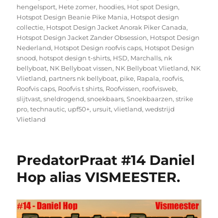
hengelsport
,
Hete zomer
,
hoodies
,
Hot spot Design
,
Hotspot Design Beanie Pike Mania
,
Hotspot design
collectie
,
Hotspot Design Jacket Anorak Piker Canada
,
Hotspot Design Jacket Zander Obsession
,
Hotspot Design
Nederland
,
Hotspot Design roofvis caps
,
Hotspot Design
snood
,
hotspot design t-shirts
,
HSD
,
Marchalls
,
nk
bellyboat
,
NK Bellyboat vissen
,
NK Bellyboat Vlietland
,
NK
Vlietland
,
partners nk bellyboat
,
pike
,
Rapala
,
roofvis
,
Roofvis caps
,
Roofvis t shirts
,
Roofvissen
,
roofvisweb
,
slijtvast
,
sneldrogend
,
snoekbaars
,
Snoekbaarzen
,
strike
pro
,
technautic
,
upf50+
,
ursuit
,
vlietland
,
wedstrijd
Vlietland
PredatorPraat #14 Daniel
Hop alias VISMEESTER.