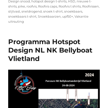
Design snood
,
hotspot design t-shirts
,
HSD
,
nieuwe t-
shirts
,
pike
,
roofvis
,
Roofvis caps
,
Roofvis t shirts
,
Roofvissen
,
slijtvast
,
sneldrogend
,
snoek t-shirt
,
snoekbaars
,
snoekbaars t-shirt
,
Snoekbaarzen
,
upf50+
,
Vakantie
uitrsuting
Programma Hotspot
Design NL NK Bellyboat
Vlietland