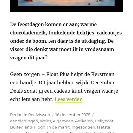
De feestdagen komen er aan; warme
chocolademelk, fonkelende lichtjes, cadeautjes
onder de boom…en daar is de uitdaging. De
visser die denkt wat moet ik in vredesnaam
vragen dit jaar?
Geen zorgen – Float Plus helpt de Kerstman
een handje. Dit jaar hebben wij de December
Deals zodat jij een cadeau kunt vragen waar je
“December Deals Floa
echt iets aan hebt.
Lees verder
Auteur
Geplaatst
Categorieën
Redactie Roofvisweb
16 december 2025
op
aanbiedingen
,
acties
,
Algemeen
,
Artikelen
,
Bellyboat
,
Buitenland
,
Flogh
,
In de markt
,
Ingezonden
,
laatste