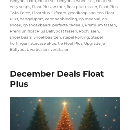
Bellyboat clip
,
Float Plus bellyboat wheel set
,
Float Plus
easy straps
,
Float Plus on tour
,
float plus tassen
,
Float Plus
Twin Force
,
Floatplus
,
Giftcard
,
goedkoop aan een Float
Plus
,
hengelsport
,
kerst aanbieding
,
op meerval
,
op
snoek
,
op snoekbaars
,
perfecte cadeau
,
Premium tassen
,
Premiun float Plus Bellyboat tassen
,
Roofvissen
,
snoekbaars
,
Snoekbaarzen
,
stapel korting
,
Stapel
kortingen
,
storcase aktie
,
tie Float Plus
,
Upgrade je
Bellyboat
,
verticalen
,
vertikalen
December Deals Float
Plus