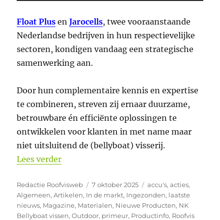
Float Plus
en
Jarocells
, twee vooraanstaande
Nederlandse bedrijven in hun respectievelijke
sectoren, kondigen vandaag een strategische
samenwerking aan.
Door hun complementaire kennis en expertise
te combineren, streven zij ernaar duurzame,
betrouwbare én efficiënte oplossingen te
ontwikkelen voor klanten in met name maar
niet uitsluitend de (bellyboat) visserij.
“Float Plus en Jarocells bundelen kracht
Lees verder
Auteur
Geplaatst
Categorieën
Redactie Roofvisweb
7 oktober 2025
accu's
,
acties
,
op
Algemeen
,
Artikelen
,
In de markt
,
Ingezonden
,
laatste
nieuws
,
Magazine
,
Materialen
,
Nieuwe Producten
,
NK
Bellyboat vissen
,
Outdoor
,
primeur
,
Productinfo
,
Roofvis