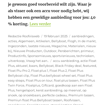
je gewoon goed voorbereid wilt zijn. Waar je
als visser ook een accu voor nodig hebt, wij
hebben een geweldige aanbieding voor jou: 40
“Deze aanbieding mag je nie
% korting.
Lees verder
Auteur
Geplaatst
Categorieën
Redactie Roofvisweb
19 februari 2025
aanbiedingen
,
op
acties
,
Algemeen
,
Artikelen
,
Bellyboat
,
Flogh
,
In de markt
,
Ingezonden
,
laatste nieuws
,
Magazine
,
Materialen
,
nieuw
bij
,
Nieuwe Producten
,
Outdoor
,
Persberichten
,
primeur
,
Productinfo
,
Sponsornieuws
,
sportvisnieuws
,
technieken
,
Tags
uitverkoop
,
Vraag het aan..
accu aanbieding
,
actie Float
Plus
,
aktueel
,
baars
,
Bellyboat
,
Black Friday deal
,
featured
,
Float Plu Pro 2
,
Float plus 1
,
Float Plus 2
,
Float Plus
Bellyboat clip
,
Float Plus bellyboat wheel set
,
Float Plus
easy straps
,
Float Plus on tour
,
float plus tassen
,
Float Plus
Twin Force
,
Floatplus
,
Giftcard
,
goedkoop aan een Float
Plus
,
hengelsport
,
kerst aanbieding
,
op meerval
,
op
snoek
,
op snoekbaars
,
perfecte cadeau
,
Premium tassen
,
Premiun float Plus Bellyboat tassen
,
Roofvissen
,
snoekbaars
,
Snoekbaarzen
,
stapel korting
,
Stapel