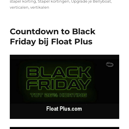
stapel korting
,
Stapel kortingen
,
Upgrade je Bellyboat
,
verticalen
,
vertikalen
Countdown to Black
Friday bij Float Plus