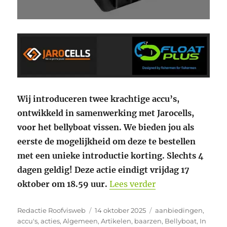
Wij introduceren twee krachtige accu’s,
ontwikkeld in samenwerking met Jarocells,
voor het bellyboat vissen. We bieden jou als
eerste de mogelijkheid om deze te bestellen
met een unieke introductie korting. Slechts 4
dagen geldig! Deze actie eindigt vrijdag 17
“Eenmalige intro
oktober om 18.59 uur.
Lees verder
Auteur
Geplaatst
Categorieën
Redactie Roofvisweb
14 oktober 2025
aanbiedingen
,
op
accu's
,
acties
,
Algemeen
,
Artikelen
,
baarzen
,
Bellyboat
,
In