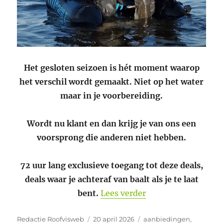
Het gesloten seizoen is hét moment waarop
het verschil wordt gemaakt. Niet op het water
maar in je voorbereiding.
Wordt nu klant en dan krijg je van ons een
voorsprong die anderen niet hebben.
72 uur lang exclusieve toegang tot deze deals,
deals waar je achteraf van baalt als je te laat
“Maak nu het versch
bent.
Lees verder
Auteur
Geplaatst
Categorieën
Redactie Roofvisweb
20 april 2026
aanbiedingen
,