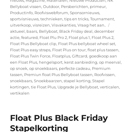
nieuws
,
Magazine
,
Materialen
,
Nieuwe Producten
,
NK
Bellyboat vissen
,
Outdoor
,
Persberichten
,
primeur
,
Productinfo
,
Roofviswebforum
,
Sponsornieuws
,
sportvisnieuws
,
technieken
,
tips en tricks
,
Tournament
,
Tags
uitverkoop
,
visreizen
,
Visvakanties
,
Vraag het aan..
aktueel
,
baars
,
Bellyboat
,
Black Friday deal
,
december
actie
,
featured
,
Float Plu Pro 2
,
Float plus 1
,
Float Plus 2
,
Float Plus Bellyboat clip
,
Float Plus bellyboat wheel set
,
Float Plus easy straps
,
Float Plus on tour
,
float plus tassen
,
Float Plus Twin Force
,
Floatplus
,
Giftcard
,
goedkoop aan
een Float Plus
,
hengelsport
,
kerst aanbieding
,
op meerval
,
op snoek
,
op snoekbaars
,
perfecte cadeau
,
Premium
tassen
,
Premiun float Plus Bellyboat tassen
,
Roofvissen
,
snoekbaars
,
Snoekbaarzen
,
stapel korting
,
Stapel
kortingen
,
tie Float Plus
,
Upgrade je Bellyboat
,
verticalen
,
vertikalen
Float Plus Black Friday
Stapelkorting