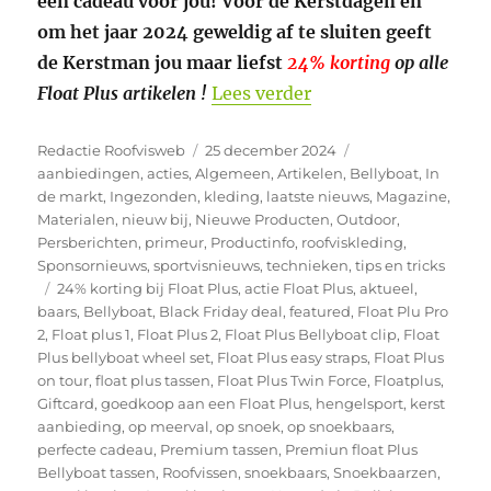
een cadeau voor jou! Voor de Kerstdagen én
om het jaar 2024 geweldig af te sluiten geeft
de Kerstman jou maar liefst
24% korting
op alle
“Hohoho….. De Kerstm
Float Plus artikelen !
Lees verder
Auteur
Geplaatst
Categorieën
Redactie Roofvisweb
25 december 2024
op
aanbiedingen
,
acties
,
Algemeen
,
Artikelen
,
Bellyboat
,
In
de markt
,
Ingezonden
,
kleding
,
laatste nieuws
,
Magazine
,
Materialen
,
nieuw bij
,
Nieuwe Producten
,
Outdoor
,
Persberichten
,
primeur
,
Productinfo
,
roofviskleding
,
Sponsornieuws
,
sportvisnieuws
,
technieken
,
tips en tricks
Tags
24% korting bij Float Plus
,
actie Float Plus
,
aktueel
,
baars
,
Bellyboat
,
Black Friday deal
,
featured
,
Float Plu Pro
2
,
Float plus 1
,
Float Plus 2
,
Float Plus Bellyboat clip
,
Float
Plus bellyboat wheel set
,
Float Plus easy straps
,
Float Plus
on tour
,
float plus tassen
,
Float Plus Twin Force
,
Floatplus
,
Giftcard
,
goedkoop aan een Float Plus
,
hengelsport
,
kerst
aanbieding
,
op meerval
,
op snoek
,
op snoekbaars
,
perfecte cadeau
,
Premium tassen
,
Premiun float Plus
Bellyboat tassen
,
Roofvissen
,
snoekbaars
,
Snoekbaarzen
,