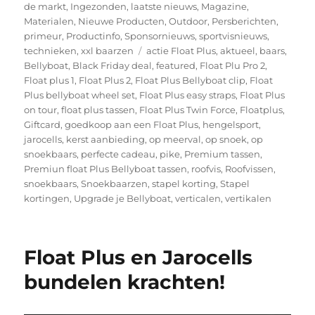
de markt
,
Ingezonden
,
laatste nieuws
,
Magazine
,
Materialen
,
Nieuwe Producten
,
Outdoor
,
Persberichten
,
primeur
,
Productinfo
,
Sponsornieuws
,
sportvisnieuws
,
Tags
technieken
,
xxl baarzen
actie Float Plus
,
aktueel
,
baars
,
Bellyboat
,
Black Friday deal
,
featured
,
Float Plu Pro 2
,
Float plus 1
,
Float Plus 2
,
Float Plus Bellyboat clip
,
Float
Plus bellyboat wheel set
,
Float Plus easy straps
,
Float Plus
on tour
,
float plus tassen
,
Float Plus Twin Force
,
Floatplus
,
Giftcard
,
goedkoop aan een Float Plus
,
hengelsport
,
jarocells
,
kerst aanbieding
,
op meerval
,
op snoek
,
op
snoekbaars
,
perfecte cadeau
,
pike
,
Premium tassen
,
Premiun float Plus Bellyboat tassen
,
roofvis
,
Roofvissen
,
snoekbaars
,
Snoekbaarzen
,
stapel korting
,
Stapel
kortingen
,
Upgrade je Bellyboat
,
verticalen
,
vertikalen
Float Plus en Jarocells
bundelen krachten!