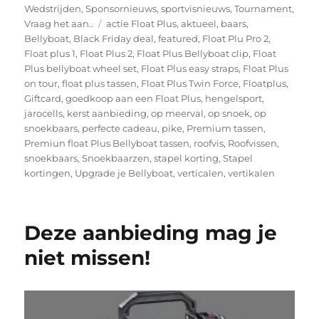
Wedstrijden
,
Sponsornieuws
,
sportvisnieuws
,
Tournament
,
Tags
Vraag het aan..
actie Float Plus
,
aktueel
,
baars
,
Bellyboat
,
Black Friday deal
,
featured
,
Float Plu Pro 2
,
Float plus 1
,
Float Plus 2
,
Float Plus Bellyboat clip
,
Float
Plus bellyboat wheel set
,
Float Plus easy straps
,
Float Plus
on tour
,
float plus tassen
,
Float Plus Twin Force
,
Floatplus
,
Giftcard
,
goedkoop aan een Float Plus
,
hengelsport
,
jarocells
,
kerst aanbieding
,
op meerval
,
op snoek
,
op
snoekbaars
,
perfecte cadeau
,
pike
,
Premium tassen
,
Premiun float Plus Bellyboat tassen
,
roofvis
,
Roofvissen
,
snoekbaars
,
Snoekbaarzen
,
stapel korting
,
Stapel
kortingen
,
Upgrade je Bellyboat
,
verticalen
,
vertikalen
Deze aanbieding mag je
niet missen!