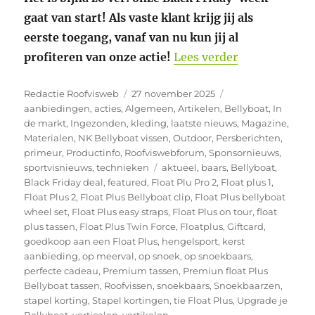
gaat van start! Als vaste klant krijg jij als
eerste toegang, vanaf van nu kun jij al
“Float Plus B
profiteren van onze actie!
Lees verder
Auteur
Geplaatst
Categorieën
Redactie Roofvisweb
27 november 2025
op
aanbiedingen
,
acties
,
Algemeen
,
Artikelen
,
Bellyboat
,
In
de markt
,
Ingezonden
,
kleding
,
laatste nieuws
,
Magazine
,
Materialen
,
NK Bellyboat vissen
,
Outdoor
,
Persberichten
,
primeur
,
Productinfo
,
Roofviswebforum
,
Sponsornieuws
,
Tags
sportvisnieuws
,
technieken
aktueel
,
baars
,
Bellyboat
,
Black Friday deal
,
featured
,
Float Plu Pro 2
,
Float plus 1
,
Float Plus 2
,
Float Plus Bellyboat clip
,
Float Plus bellyboat
wheel set
,
Float Plus easy straps
,
Float Plus on tour
,
float
plus tassen
,
Float Plus Twin Force
,
Floatplus
,
Giftcard
,
goedkoop aan een Float Plus
,
hengelsport
,
kerst
aanbieding
,
op meerval
,
op snoek
,
op snoekbaars
,
perfecte cadeau
,
Premium tassen
,
Premiun float Plus
Bellyboat tassen
,
Roofvissen
,
snoekbaars
,
Snoekbaarzen
,
stapel korting
,
Stapel kortingen
,
tie Float Plus
,
Upgrade je
Bellyboat
,
verticalen
,
vertikalen