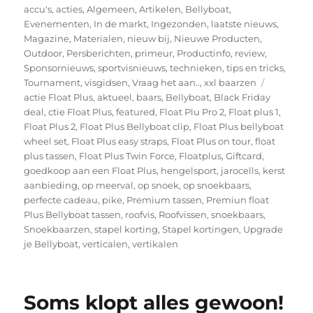
op
accu's
,
acties
,
Algemeen
,
Artikelen
,
Bellyboat
,
Evenementen
,
In de markt
,
Ingezonden
,
laatste nieuws
,
Magazine
,
Materialen
,
nieuw bij
,
Nieuwe Producten
,
Outdoor
,
Persberichten
,
primeur
,
Productinfo
,
review
,
Sponsornieuws
,
sportvisnieuws
,
technieken
,
tips en tricks
,
Tags
Tournament
,
visgidsen
,
Vraag het aan..
,
xxl baarzen
actie Float Plus
,
aktueel
,
baars
,
Bellyboat
,
Black Friday
deal
,
ctie Float Plus
,
featured
,
Float Plu Pro 2
,
Float plus 1
,
Float Plus 2
,
Float Plus Bellyboat clip
,
Float Plus bellyboat
wheel set
,
Float Plus easy straps
,
Float Plus on tour
,
float
plus tassen
,
Float Plus Twin Force
,
Floatplus
,
Giftcard
,
goedkoop aan een Float Plus
,
hengelsport
,
jarocells
,
kerst
aanbieding
,
op meerval
,
op snoek
,
op snoekbaars
,
perfecte cadeau
,
pike
,
Premium tassen
,
Premiun float
Plus Bellyboat tassen
,
roofvis
,
Roofvissen
,
snoekbaars
,
Snoekbaarzen
,
stapel korting
,
Stapel kortingen
,
Upgrade
je Bellyboat
,
verticalen
,
vertikalen
Soms klopt alles gewoon!