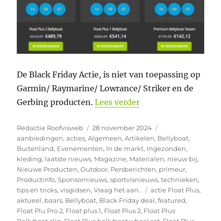
De Black Friday Actie, is niet van toepassing op
Garmin/ Raymarine/ Lowrance/ Striker en de
“Countdown to Black 
Gerbing producten.
Lees verder
Auteur
Geplaatst
Categorieën
Redactie Roofvisweb
28 november 2024
op
aanbiedingen
,
acties
,
Algemeen
,
Artikelen
,
Bellyboat
,
Buitenland
,
Evenementen
,
In de markt
,
Ingezonden
,
kleding
,
laatste nieuws
,
Magazine
,
Materialen
,
nieuw bij
,
Nieuwe Producten
,
Outdoor
,
Persberichten
,
primeur
,
Productinfo
,
Sponsornieuws
,
sportvisnieuws
,
technieken
,
Tags
tips en tricks
,
visgidsen
,
Vraag het aan..
actie Float Plus
,
aktueel
,
baars
,
Bellyboat
,
Black Friday deal
,
featured
,
Float Plu Pro 2
,
Float plus 1
,
Float Plus 2
,
Float Plus