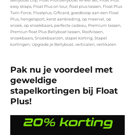
Bellyboat clip
,
Float Plus bellyboat wheel set
,
Float Plus
easy straps
,
Float Plus on tour
,
float plus tassen
,
Float Plus
Twin Force
,
Floatplus
,
Giftcard
,
goedkoop aan een Float
Plus
,
hengelsport
,
kerst aanbieding
,
op meerval
,
op
snoek
,
op snoekbaars
,
perfecte cadeau
,
Premium tassen
,
Premiun float Plus Bellyboat tassen
,
Roofvissen
,
snoekbaars
,
Snoekbaarzen
,
stapel korting
,
Stapel
kortingen
,
Upgrade je Bellyboat
,
verticalen
,
vertikalen
Pak nu je voordeel met
geweldige
stapelkortingen bij Float
Plus!