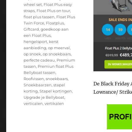
wheel set
,
Float Plus easy
straps
,
Float Plus on tour
,
float plus tassen
,
Float Plus
Twin Force
,
Floatplus
,
Giftcard
,
goedkoop aan
een Float Plus
,
hengelsport
,
kerst
aanbieding
,
op meerval
,
op snoek
,
op snoekbaars
,
perfecte cadeau
,
Premium
tassen
,
Premiun float Plus
Bellyboat tassen
,
Roofvissen
,
snoekbaars
,
De Black Friday 
Snoekbaarzen
,
stapel
korting
,
Stapel kortingen
,
Lowrance/ Strik
Upgrade je Bellyboat
,
verticalen
,
vertikalen