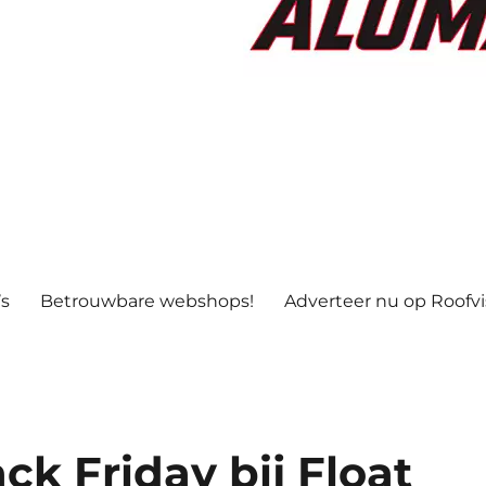
’s
Betrouwbare webshops!
Adverteer nu op Roofv
k Friday bij Float