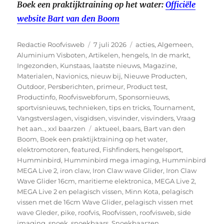
Boek een praktijktraining op het water:
Officiële
website Bart van den Boom
Auteur
Geplaatst
Categorieën
Redactie Roofvisweb
7 juli 2026
acties
,
Algemeen
,
op
Aluminium Visboten
,
Artikelen
,
hengels
,
In de markt
,
Ingezonden
,
Kunstaas
,
laatste nieuws
,
Magazine
,
Materialen
,
Navionics
,
nieuw bij
,
Nieuwe Producten
,
Outdoor
,
Persberichten
,
primeur
,
Product test
,
Productinfo
,
Roofviswebforum
,
Sponsornieuws
,
sportvisnieuws
,
technieken
,
tips en tricks
,
Tournament
,
Vangstverslagen
,
visgidsen
,
visvinder
,
visvinders
,
Vraag
Tags
het aan..
,
xxl baarzen
aktueel
,
baars
,
Bart van den
Boom
,
Boek een praktijktraining op het water
,
elektromotoren
,
featured
,
Fishfinders
,
hengelsport
,
Humminbird
,
Humminbird mega imaging
,
Humminbird
MEGA Live 2
,
iron claw
,
Iron Claw wave Glider
,
Iron Claw
Wave Glider 16cm
,
maritieme elektronica
,
MEGA Live 2
,
MEGA Live 2 en pelagisch vissen
,
Minn Kota
,
pelagisch
vissen met de 16cm Wave Glider
,
pelagisch vissen met
wave Gleder
,
pike
,
roofvis
,
Roofvissen
,
roofvisweb
,
side
imaging
,
snoek
,
snoekbaars
,
Snoekbaarzen
,