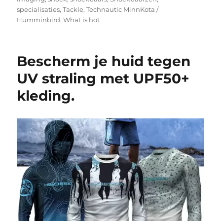
specialisaties
,
Tackle
,
Technautic MinnKota /
Humminbird
,
What is hot
Bescherm je huid tegen
UV straling met UPF50+
kleding.