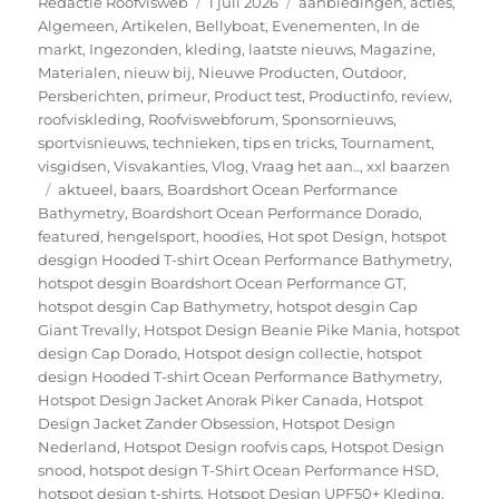
Auteur
Geplaatst
Categorieën
Redactie Roofvisweb
1 juli 2026
aanbiedingen
,
acties
,
op
Algemeen
,
Artikelen
,
Bellyboat
,
Evenementen
,
In de
markt
,
Ingezonden
,
kleding
,
laatste nieuws
,
Magazine
,
Materialen
,
nieuw bij
,
Nieuwe Producten
,
Outdoor
,
Persberichten
,
primeur
,
Product test
,
Productinfo
,
review
,
roofviskleding
,
Roofviswebforum
,
Sponsornieuws
,
sportvisnieuws
,
technieken
,
tips en tricks
,
Tournament
,
visgidsen
,
Visvakanties
,
Vlog
,
Vraag het aan..
,
xxl baarzen
Tags
aktueel
,
baars
,
Boardshort Ocean Performance
Bathymetry
,
Boardshort Ocean Performance Dorado
,
featured
,
hengelsport
,
hoodies
,
Hot spot Design
,
hotspot
desgign Hooded T-shirt Ocean Performance Bathymetry
,
hotspot desgin Boardshort Ocean Performance GT
,
hotspot desgin Cap Bathymetry
,
hotspot desgin Cap
Giant Trevally
,
Hotspot Design Beanie Pike Mania
,
hotspot
design Cap Dorado
,
Hotspot design collectie
,
hotspot
design Hooded T-shirt Ocean Performance Bathymetry
,
Hotspot Design Jacket Anorak Piker Canada
,
Hotspot
Design Jacket Zander Obsession
,
Hotspot Design
Nederland
,
Hotspot Design roofvis caps
,
Hotspot Design
snood
,
hotspot design T-Shirt Ocean Performance HSD
,
hotspot design t-shirts
,
Hotspot Design UPF50+ Kleding
,