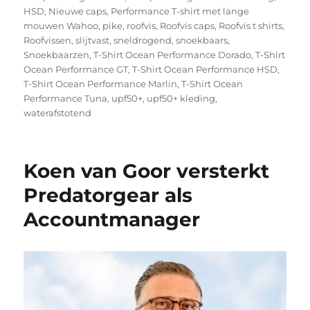
HSD
,
Nieuwe caps
,
Performance T-shirt met lange
mouwen Wahoo
,
pike
,
roofvis
,
Roofvis caps
,
Roofvis t shirts
,
Roofvissen
,
slijtvast
,
sneldrogend
,
snoekbaars
,
Snoekbaarzen
,
T-Shirt Ocean Performance Dorado
,
T-Shirt
Ocean Performance GT
,
T-Shirt Ocean Performance HSD
,
T-Shirt Ocean Performance Marlin
,
T-Shirt Ocean
Performance Tuna
,
upf50+
,
upf50+ kleding
,
waterafstotend
Koen van Goor versterkt
Predatorgear als
Accountmanager