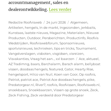
accountmanagement, sales en
“Koen van Goor ver
dealerontwikkeling.
Lees verder
Auteur
Geplaatst
Categorieën
Redactie Roofvisweb
24 juni 2026
Algemeen
,
op
Artikelen
,
hengels
,
In de markt
,
Ingezonden
,
jerkbaits
,
Kunstaas
,
laatste nieuws
,
Magazine
,
Materialen
,
Nieuwe
Producten
,
Outdoor
,
Persberichten
,
Productinfo
,
Roofvis
Wedstrijden
,
Roofviswebforum
,
Sponsornieuws
,
sportvisnieuws
,
technieken
,
tips en tricks
,
Tournament
,
Vangstverslagen
,
visboten
,
visgidsen
,
visreizen
,
Tags
Visvakanties
,
Vraag het aan..
,
xxl baarzen
Ace
,
aktueel
,
AZ Tradimng
,
baars
,
Barchalarm
,
Barsch alarm
,
bellyboat
vissen
,
doodaas hengels
,
featured
,
Gator
,
Hearty Rise
,
hengelsport
,
Hilco van Nuil
,
Koen van Goor
,
Op roofvis
,
Patriot
,
patriot ace
,
Patriot Ace doodaas hengels
,
pike
,
Predatorgear.nl
,
River7
,
roofvis
,
Roofvissen
,
Roofvisweb.nl
,
snoekbaars
,
Snoekbaarzen
,
Vissen op grote snoek
,
Zeck
,
Zeck Fishing
,
Zeck verdeeld door Predatorgear