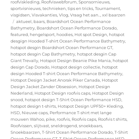
roofviskleding
,
Roofviswebforum
,
Sponsornieuws
,
sportvisnieuws
,
technieken
,
tips en tricks
,
Tournament
,
visgidsen
,
Visvakanties
,
Vlog
,
Vraag het aan..
,
xxl baarzen
Tags
aktueel
,
baars
,
Boardshort Ocean Performance
Bathymetry
,
Boardshort Ocean Performance Dorado
,
featured
,
hengelsport
,
hoodies
,
Hot spot Design
,
hotspot
desgign Hooded T-shirt Ocean Performance Bathymetry
,
hotspot desgin Boardshort Ocean Performance GT
,
hotspot desgin Cap Bathymetry
,
hotspot desgin Cap
Giant Trevally
,
Hotspot Design Beanie Pike Mania
,
hotspot
design Cap Dorado
,
Hotspot design collectie
,
hotspot
design Hooded T-shirt Ocean Performance Bathymetry
,
Hotspot Design Jacket Anorak Piker Canada
,
Hotspot
Design Jacket Zander Obsession
,
Hotspot Design
Nederland
,
Hotspot Design roofvis caps
,
Hotspot Design
snood
,
hotspot design T-Shirt Ocean Performance HSD
,
hotspot design t-shirts
,
Hotspot Design UPF50+ Kleding
,
HSD
,
Nieuwe caps
,
Performance T-shirt met lange
mouwen Wahoo
,
pike
,
roofvis
,
Roofvis caps
,
Roofvis t shirts
,
Roofvissen
,
slijtvast
,
sneldrogend
,
snoekbaars
,
Snoekbaarzen
,
T-Shirt Ocean Performance Dorado
,
T-Shirt
Ocean Performance GT
,
T-Shirt Ocean Performance HSD
,