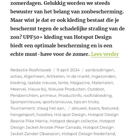
zomerdagen. Gelukkig worden we steeds
bewuster van het belang van zonbescherming.
Maar wist je dat er ook kleding bestaat die je
beschermt tegen de schadelijke straling van de
zon? UPF50+ kleding van Hotspot Design
biedt een optimale bescherming en is een
“Ontde
echte must-have voor de zomer.
Lees verder
Auteur
Geplaatst
Categorieën
Redactie Roofvisweb
9 april 2024
aanbiedingen
,
op
acties
,
Algemeen
,
Artikelen
,
In de markt
,
Ingezonden
,
kleding
,
laatste nieuws
,
lente
,
Magazine
,
Materialen
,
Meerval
,
nieuw bij
,
Nieuwe Producten
,
Outdoor
,
Persberichten
,
primeur
,
Productinfo
,
roofviskleding
,
Sponsornieuws
,
sportvisnieuws
,
tips en tricks
,
Tags
Tournament
,
Vraag het aan..
aktueel
,
baars
,
featured
,
hengelsport
,
hoodies
,
Hot spot Design
,
Hotspot Design
Beanie Pike Mania
,
Hotspot design collectie
,
Hotspot
Design Jacket Anorak Piker Canada
,
Hotspot Design
Jacket Zander Obsession
,
Hotspot Design Nederland
,