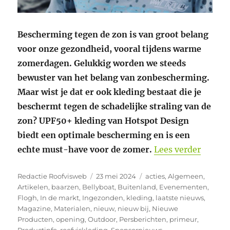
Bescherming tegen de zon is van groot belang
voor onze gezondheid, vooral tijdens warme
zomerdagen. Gelukkig worden we steeds
bewuster van het belang van zonbescherming.
Maar wist je dat er ook kleding bestaat die je
beschermt tegen de schadelijke straling van de
zon? UPF50+ kleding van Hotspot Design
biedt een optimale bescherming en is een
“De UP
echte must-have voor de zomer.
Lees verder
Auteur
Geplaatst
Categorieën
Redactie Roofvisweb
23 mei 2024
acties
,
Algemeen
,
op
Artikelen
,
baarzen
,
Bellyboat
,
Buitenland
,
Evenementen
,
Flogh
,
In de markt
,
Ingezonden
,
kleding
,
laatste nieuws
,
Magazine
,
Materialen
,
nieuw
,
nieuw bij
,
Nieuwe
Producten
,
opening
,
Outdoor
,
Persberichten
,
primeur
,
Productinfo
,
roofviskleding
,
Sponsornieuws
,