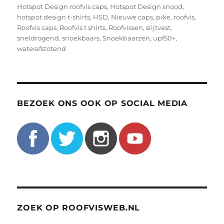
Hotspot Design roofvis caps
,
Hotspot Design snood
,
hotspot design t-shirts
,
HSD
,
Nieuwe caps
,
pike
,
roofvis
,
Roofvis caps
,
Roofvis t shirts
,
Roofvissen
,
slijtvast
,
sneldrogend
,
snoekbaars
,
Snoekbaarzen
,
upf50+
,
waterafstotend
BEZOEK ONS OOK OP SOCIAL MEDIA
ZOEK OP ROOFVISWEB.NL