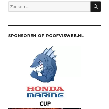
ZO
Zoeken
naar:
SPONSOREN OP ROOFVISWEB.NL