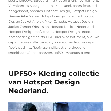
sportvisnieuws
,
Streetfishing
,
tips en tricks
,
Tournament
,
Tags
Visvakanties
,
Vraag het aan..
aktueel
,
baars
,
featured
,
hengelsport
,
hoodies
,
Hot spot Design
,
Hotspot Design
Beanie Pike Mania
,
Hotspot design collectie
,
Hotspot
Design Jacket Anorak Piker Canada
,
Hotspot Design
Jacket Zander Obsession
,
Hotspot Design Nederland
,
Hotspot Design roofvis caps
,
Hotspot Design snood
,
hotspot design t-shirts
,
HSD
,
nieuw assortiment
,
Nieuwe
caps
,
nieuwe collectie 2025
,
pike
,
roofvis
,
Roofvis caps
,
Roofvis t shirts
,
Roofvissen
,
slijtvast
,
sneldrogend
,
snoekbaars
,
Snoekbaarzen
,
upf50+
,
waterafstotend
UPF50+ Kleding collectie
van Hotspot Design
Nederland.