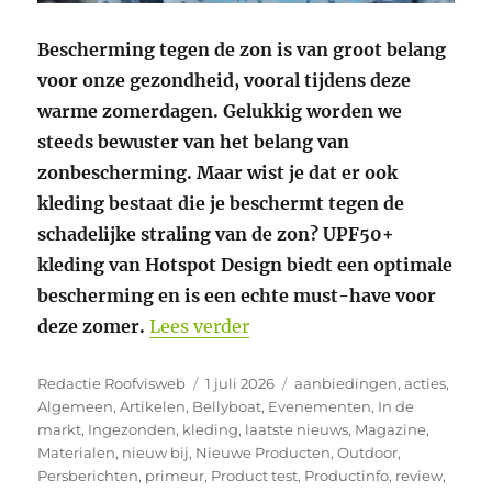
Bescherming tegen de zon is van groot belang
voor onze gezondheid, vooral tijdens deze
warme zomerdagen. Gelukkig worden we
steeds bewuster van het belang van
zonbescherming. Maar wist je dat er ook
kleding bestaat die je beschermt tegen de
schadelijke straling van de zon? UPF50+
kleding van Hotspot Design biedt een optimale
bescherming en is een echte must-have voor
“Bescherm je huid tegen UV
deze zomer.
Lees verder
Auteur
Geplaatst
Categorieën
Redactie Roofvisweb
1 juli 2026
aanbiedingen
,
acties
,
op
Algemeen
,
Artikelen
,
Bellyboat
,
Evenementen
,
In de
markt
,
Ingezonden
,
kleding
,
laatste nieuws
,
Magazine
,
Materialen
,
nieuw bij
,
Nieuwe Producten
,
Outdoor
,
Persberichten
,
primeur
,
Product test
,
Productinfo
,
review
,