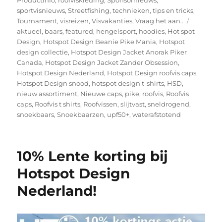
sportvisnieuws
,
Streetfishing
,
technieken
,
tips en tricks
,
Tags
Tournament
,
visreizen
,
Visvakanties
,
Vraag het aan..
aktueel
,
baars
,
featured
,
hengelsport
,
hoodies
,
Hot spot
Design
,
Hotspot Design Beanie Pike Mania
,
Hotspot
design collectie
,
Hotspot Design Jacket Anorak Piker
Canada
,
Hotspot Design Jacket Zander Obsession
,
Hotspot Design Nederland
,
Hotspot Design roofvis caps
,
Hotspot Design snood
,
hotspot design t-shirts
,
HSD
,
nieuw assortiment
,
Nieuwe caps
,
pike
,
roofvis
,
Roofvis
caps
,
Roofvis t shirts
,
Roofvissen
,
slijtvast
,
sneldrogend
,
snoekbaars
,
Snoekbaarzen
,
upf50+
,
waterafstotend
10% Lente korting bij
Hotspot Design
Nederland!