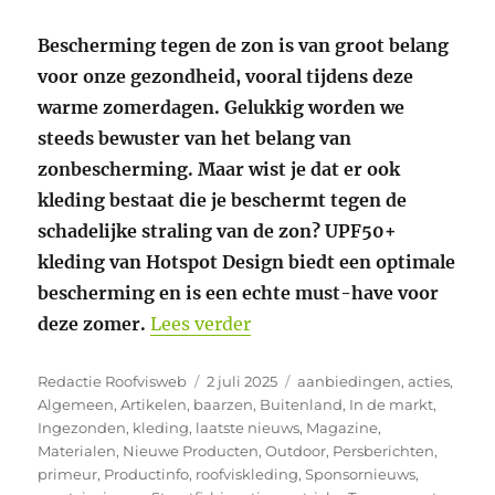
Bescherming tegen de zon is van groot belang
voor onze gezondheid, vooral tijdens deze
warme zomerdagen. Gelukkig worden we
steeds bewuster van het belang van
zonbescherming. Maar wist je dat er ook
kleding bestaat die je beschermt tegen de
schadelijke straling van de zon? UPF50+
kleding van Hotspot Design biedt een optimale
bescherming en is een echte must-have voor
“De Hotspot Design Ocean 
deze zomer.
Lees verder
Auteur
Geplaatst
Categorieën
Redactie Roofvisweb
2 juli 2025
aanbiedingen
,
acties
,
op
Algemeen
,
Artikelen
,
baarzen
,
Buitenland
,
In de markt
,
Ingezonden
,
kleding
,
laatste nieuws
,
Magazine
,
Materialen
,
Nieuwe Producten
,
Outdoor
,
Persberichten
,
primeur
,
Productinfo
,
roofviskleding
,
Sponsornieuws
,