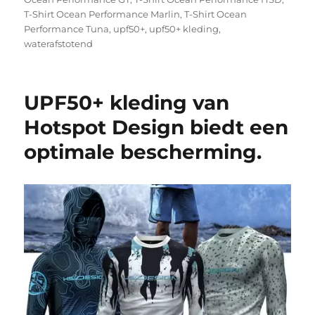
T-Shirt Ocean Performance Marlin
,
T-Shirt Ocean
Performance Tuna
,
upf50+
,
upf50+ kleding
,
waterafstotend
UPF50+ kleding van
Hotspot Design biedt een
optimale bescherming.