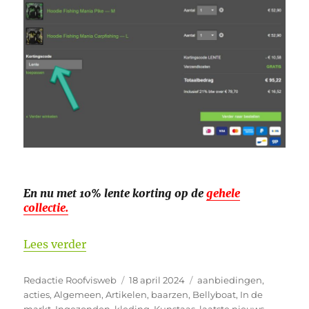
En nu met 10% lente korting op de
gehele
collectie.
“10% Lente korting bij Hotspot Design 
Lees verder
Auteur
Geplaatst
Categorieën
Redactie Roofvisweb
18 april 2024
aanbiedingen
,
op
acties
,
Algemeen
,
Artikelen
,
baarzen
,
Bellyboat
,
In de
markt
,
Ingezonden
,
kleding
,
Kunstaas
,
laatste nieuws
,