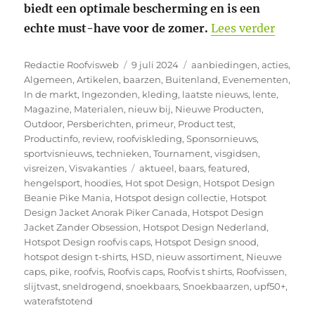
biedt een optimale bescherming en is een
“UPF50
echte must-have voor de zomer.
Lees verder
Auteur
Geplaatst
Categorieën
Redactie Roofvisweb
9 juli 2024
aanbiedingen
,
acties
,
op
Algemeen
,
Artikelen
,
baarzen
,
Buitenland
,
Evenementen
,
In de markt
,
Ingezonden
,
kleding
,
laatste nieuws
,
lente
,
Magazine
,
Materialen
,
nieuw bij
,
Nieuwe Producten
,
Outdoor
,
Persberichten
,
primeur
,
Product test
,
Productinfo
,
review
,
roofviskleding
,
Sponsornieuws
,
sportvisnieuws
,
technieken
,
Tournament
,
visgidsen
,
Tags
visreizen
,
Visvakanties
aktueel
,
baars
,
featured
,
hengelsport
,
hoodies
,
Hot spot Design
,
Hotspot Design
Beanie Pike Mania
,
Hotspot design collectie
,
Hotspot
Design Jacket Anorak Piker Canada
,
Hotspot Design
Jacket Zander Obsession
,
Hotspot Design Nederland
,
Hotspot Design roofvis caps
,
Hotspot Design snood
,
hotspot design t-shirts
,
HSD
,
nieuw assortiment
,
Nieuwe
caps
,
pike
,
roofvis
,
Roofvis caps
,
Roofvis t shirts
,
Roofvissen
,
slijtvast
,
sneldrogend
,
snoekbaars
,
Snoekbaarzen
,
upf50+
,
waterafstotend