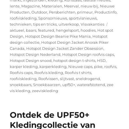
lente
,
Magazine
,
Materialen
,
Meerval
,
nieuw bij
,
Nieuwe
Producten
,
Outdoor
,
Persberichten
,
primeur
,
Productinfo
,
roofviskleding
,
Sponsornieuws
,
sportvisnieuws
,
Tags
technieken
,
tips en tricks
,
uitverkoop
,
Visvakanties
aktueel
,
baars
,
featured
,
hengelsport
,
hoodies
,
Hot spot
Design
,
Hotspot Design Beanie Pike Mania
,
Hotspot
design collectie
,
Hotspot Design Jacket Anorak Piker
Canada
,
Hotspot Design Jacket Zander Obsession
,
Hotspot Design Nederland
,
Hotspot Design roofvis caps
,
Hotspot Design snood
,
hotspot design t-shirts
,
HSD
,
karper kleding
,
karperkleding
,
Nieuwe caps
,
pike
,
roofvis
,
Roofvis caps
,
Roofvis kleding
,
Roofvis t shirts
,
roofviskleding
,
Roofvissen
,
slijtvast
,
sneldrogend
,
snoekbaars
,
Snoekbaarzen
,
upf50+
,
waterafstotend
,
zee
vis kleding
,
zeeviskleding
Ontdek de UPF50+
Kledingcollectie van