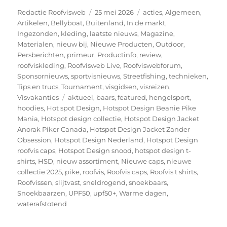
Auteur
Geplaatst
Categorieën
Redactie Roofvisweb
25 mei 2026
acties
,
Algemeen
,
op
Artikelen
,
Bellyboat
,
Buitenland
,
In de markt
,
Ingezonden
,
kleding
,
laatste nieuws
,
Magazine
,
Materialen
,
nieuw bij
,
Nieuwe Producten
,
Outdoor
,
Persberichten
,
primeur
,
Productinfo
,
review
,
roofviskleding
,
Roofvisweb Live
,
Roofviswebforum
,
Sponsornieuws
,
sportvisnieuws
,
Streetfishing
,
technieken
,
Tips en trucs
,
Tournament
,
visgidsen
,
visreizen
,
Tags
Visvakanties
aktueel
,
baars
,
featured
,
hengelsport
,
hoodies
,
Hot spot Design
,
Hotspot Design Beanie Pike
Mania
,
Hotspot design collectie
,
Hotspot Design Jacket
Anorak Piker Canada
,
Hotspot Design Jacket Zander
Obsession
,
Hotspot Design Nederland
,
Hotspot Design
roofvis caps
,
Hotspot Design snood
,
hotspot design t-
shirts
,
HSD
,
nieuw assortiment
,
Nieuwe caps
,
nieuwe
collectie 2025
,
pike
,
roofvis
,
Roofvis caps
,
Roofvis t shirts
,
Roofvissen
,
slijtvast
,
sneldrogend
,
snoekbaars
,
Snoekbaarzen
,
UPF50
,
upf50+
,
Warme dagen
,
waterafstotend