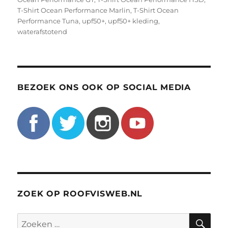
T-Shirt Ocean Performance Marlin
,
T-Shirt Ocean
Performance Tuna
,
upf50+
,
upf50+ kleding
,
waterafstotend
BEZOEK ONS OOK OP SOCIAL MEDIA
ZOEK OP ROOFVISWEB.NL
ZO
Zoeken