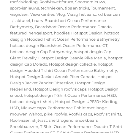
roofviskleding
,
Roofviswebforum
,
Sponsornieuws
,
sportvisnieuws
,
technieken
,
tips en tricks
,
Tournament
,
visgidsen
,
Visvakanties
,
Vlog
,
Vraag het aan..
,
xxl baarzen
Tags
aktueel
,
baars
,
Boardshort Ocean Performance
Bathymetry
,
Boardshort Ocean Performance Dorado
,
featured
,
hengelsport
,
hoodies
,
Hot spot Design
,
hotspot
desgign Hooded T-shirt Ocean Performance Bathymetry
,
hotspot desgin Boardshort Ocean Performance GT
,
hotspot desgin Cap Bathymetry
,
hotspot desgin Cap
Giant Trevally
,
Hotspot Design Beanie Pike Mania
,
hotspot
design Cap Dorado
,
Hotspot design collectie
,
hotspot
design Hooded T-shirt Ocean Performance Bathymetry
,
Hotspot Design Jacket Anorak Piker Canada
,
Hotspot
Design Jacket Zander Obsession
,
Hotspot Design
Nederland
,
Hotspot Design roofvis caps
,
Hotspot Design
snood
,
hotspot design T-Shirt Ocean Performance HSD
,
hotspot design t-shirts
,
Hotspot Design UPF50+ Kleding
,
HSD
,
Nieuwe caps
,
Performance T-shirt met lange
mouwen Wahoo
,
pike
,
roofvis
,
Roofvis caps
,
Roofvis t shirts
,
Roofvissen
,
slijtvast
,
sneldrogend
,
snoekbaars
,
Snoekbaarzen
,
T-Shirt Ocean Performance Dorado
,
T-Shirt
Ocean Performance GT
,
T-Shirt Ocean Performance HSD
,