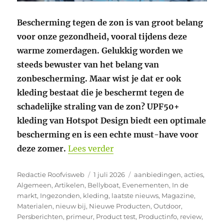
Bescherming tegen de zon is van groot belang
voor onze gezondheid, vooral tijdens deze
warme zomerdagen. Gelukkig worden we
steeds bewuster van het belang van
zonbescherming. Maar wist je dat er ook
kleding bestaat die je beschermt tegen de
schadelijke straling van de zon? UPF50+
kleding van Hotspot Design biedt een optimale
bescherming en is een echte must-have voor
“Bescherm je huid tegen UV
deze zomer.
Lees verder
Auteur
Geplaatst
Categorieën
Redactie Roofvisweb
1 juli 2026
aanbiedingen
,
acties
,
op
Algemeen
,
Artikelen
,
Bellyboat
,
Evenementen
,
In de
markt
,
Ingezonden
,
kleding
,
laatste nieuws
,
Magazine
,
Materialen
,
nieuw bij
,
Nieuwe Producten
,
Outdoor
,
Persberichten
,
primeur
,
Product test
,
Productinfo
,
review
,