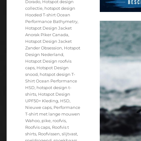
Dorado
,
Hotspot design
collectie
,
hotspot design
Hooded T-shirt Ocean
Performance Bathymetry
,
Hotspot Design Jacket
Anorak Piker Canada
,
Hotspot Design Jacket
Zander Obsession
,
Hotspot
Design Nederland
,
Hotspot Design roofvis
caps
,
Hotspot Design
snood
,
hotspot design T-
Shirt Ocean Performance
HSD
,
hotspot design t-
shirts
,
Hotspot Design
UPF50+ Kleding
,
HSD
,
Nieuwe caps
,
Performance
T-shirt met lange mouwen
Wahoo
,
pike
,
roofvis
,
Roofvis caps
,
Roofvis t
shirts
,
Roofvissen
,
slijtvast
,
sneldrogend
,
snoekbaars
,