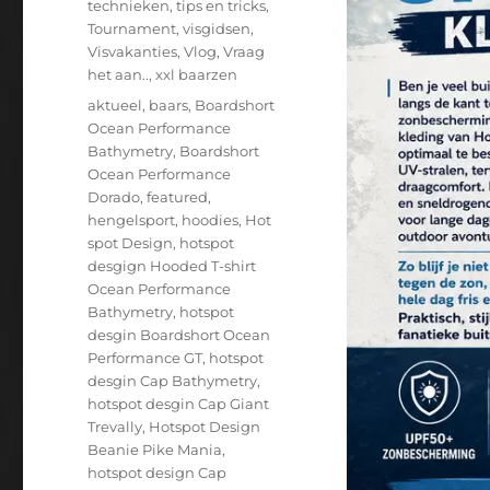
technieken
,
tips en tricks
,
Tournament
,
visgidsen
,
Visvakanties
,
Vlog
,
Vraag
het aan..
,
xxl baarzen
Tags
aktueel
,
baars
,
Boardshort
Ocean Performance
Bathymetry
,
Boardshort
Ocean Performance
Dorado
,
featured
,
hengelsport
,
hoodies
,
Hot
spot Design
,
hotspot
desgign Hooded T-shirt
Ocean Performance
Bathymetry
,
hotspot
desgin Boardshort Ocean
Performance GT
,
hotspot
desgin Cap Bathymetry
,
hotspot desgin Cap Giant
Trevally
,
Hotspot Design
Beanie Pike Mania
,
hotspot design Cap