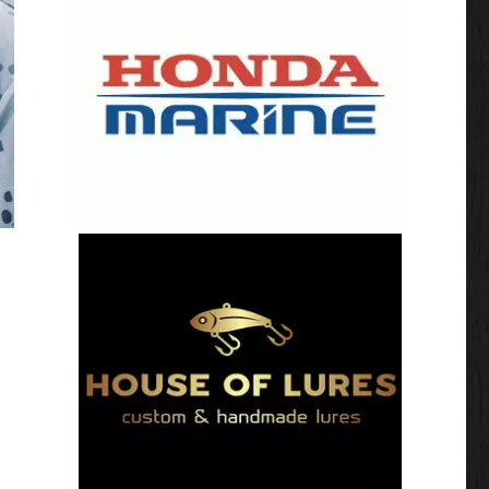
escherm je huid tegen UV straling met UPF50+ kleding.