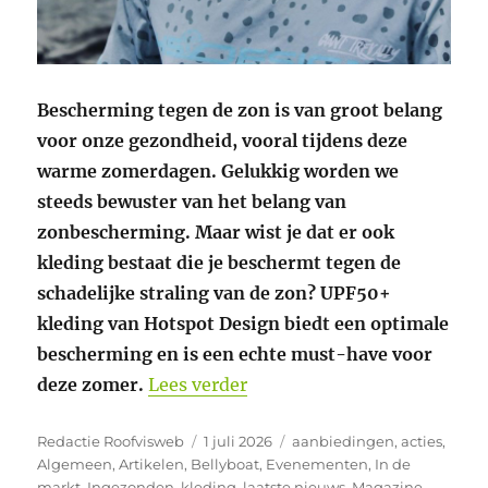
Bescherming tegen de zon is van groot belang
voor onze gezondheid, vooral tijdens deze
warme zomerdagen. Gelukkig worden we
steeds bewuster van het belang van
zonbescherming. Maar wist je dat er ook
kleding bestaat die je beschermt tegen de
schadelijke straling van de zon? UPF50+
kleding van Hotspot Design biedt een optimale
bescherming en is een echte must-have voor
“Bescherm je huid tegen UV
deze zomer.
Lees verder
Auteur
Geplaatst
Categorieën
Redactie Roofvisweb
1 juli 2026
aanbiedingen
,
acties
,
op
Algemeen
,
Artikelen
,
Bellyboat
,
Evenementen
,
In de
markt
,
Ingezonden
,
kleding
,
laatste nieuws
,
Magazine
,