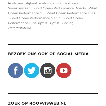
Roofvissen
,
slijtvast
,
sneldrogend
,
snoekbaars
,
Snoekbaarzen
,
T-Shirt Ocean Performance Dorado
,
T-Shirt
Ocean Performance GT
,
T-Shirt Ocean Performance HSD
,
T-Shirt Ocean Performance Marlin
,
T-Shirt Ocean
Performance Tuna
,
upf50+
,
upf50+ kleding
,
waterafstotend
BEZOEK ONS OOK OP SOCIAL MEDIA
ZOEK OP ROOFVISWEB.NL