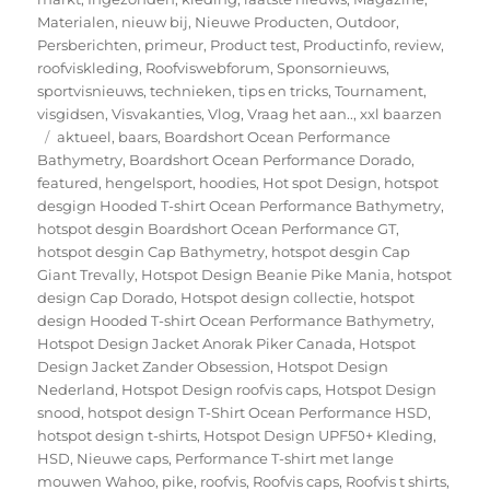
Materialen
,
nieuw bij
,
Nieuwe Producten
,
Outdoor
,
Persberichten
,
primeur
,
Product test
,
Productinfo
,
review
,
roofviskleding
,
Roofviswebforum
,
Sponsornieuws
,
sportvisnieuws
,
technieken
,
tips en tricks
,
Tournament
,
visgidsen
,
Visvakanties
,
Vlog
,
Vraag het aan..
,
xxl baarzen
Tags
aktueel
,
baars
,
Boardshort Ocean Performance
Bathymetry
,
Boardshort Ocean Performance Dorado
,
featured
,
hengelsport
,
hoodies
,
Hot spot Design
,
hotspot
desgign Hooded T-shirt Ocean Performance Bathymetry
,
hotspot desgin Boardshort Ocean Performance GT
,
hotspot desgin Cap Bathymetry
,
hotspot desgin Cap
Giant Trevally
,
Hotspot Design Beanie Pike Mania
,
hotspot
design Cap Dorado
,
Hotspot design collectie
,
hotspot
design Hooded T-shirt Ocean Performance Bathymetry
,
Hotspot Design Jacket Anorak Piker Canada
,
Hotspot
Design Jacket Zander Obsession
,
Hotspot Design
Nederland
,
Hotspot Design roofvis caps
,
Hotspot Design
snood
,
hotspot design T-Shirt Ocean Performance HSD
,
hotspot design t-shirts
,
Hotspot Design UPF50+ Kleding
,
HSD
,
Nieuwe caps
,
Performance T-shirt met lange
mouwen Wahoo
,
pike
,
roofvis
,
Roofvis caps
,
Roofvis t shirts
,