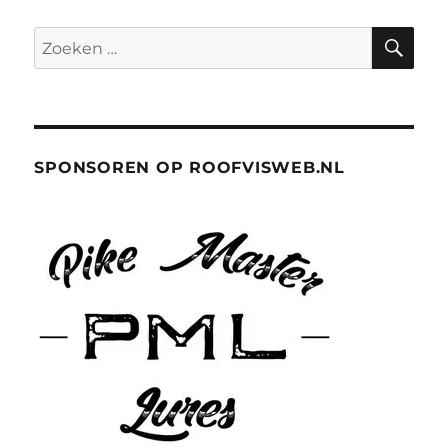
ZO
Zoeken
naar:
SPONSOREN OP ROOFVISWEB.NL