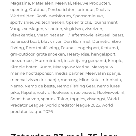
Magazine
,
Materialen
,
Meerval
,
Nieuwe Producten
,
opening
,
Outdoor
,
Persberichten
,
primeur
,
Roofvis
Wedstrijden
,
Roofviswebforum
,
Sponsornieuws
,
sportvisnieuws
,
technieken
,
tips en tricks
,
Tournament
,
Vangstverslagen
,
visboten
,
visgidsen
,
visreizen
,
Tags
Visvakanties
,
Vraag het aan..
aftermovie
,
aktueel
,
baars
,
balanced boat
,
blavk river
,
Den Bommel
,
Dometic
,
Ebro
fishing
,
Ebro totalfishing
,
Fauna Hengelsport
,
featured
,
gm-outdoor
,
grote snoeken
,
Hearty Rise
,
hengelsport
,
hoezemoos
,
Humminbird
,
inschrijving geopend
,
kimple
,
Kimple boten
,
Kuore
,
Maasgouw Marine
,
Maasgouw
marine hoofdsponsor
,
media partner
,
Meerval in spanje
,
meerval vissen in spanje
,
mercury
,
Minn Kota
,
minnkota
,
Nemo
,
Nemo de beste
,
Nemo Fishing Gear
,
nemo lures
,
pike
,
Rapala
,
roofvis
,
Roofvissen
,
roofvisweb
,
Roofvisweb.nl
,
Snoekbaarzen
,
sportex
,
Talon
,
toppies
,
visvangst
,
World
Predator League
,
world predator league 2025
,
world
predator leaque 2026