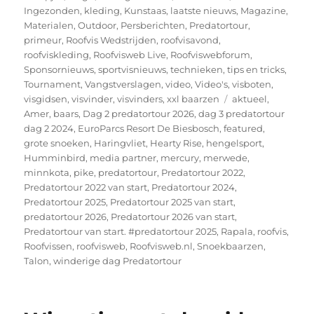
Ingezonden
,
kleding
,
Kunstaas
,
laatste nieuws
,
Magazine
,
Materialen
,
Outdoor
,
Persberichten
,
Predatortour
,
primeur
,
Roofvis Wedstrijden
,
roofvisavond
,
roofviskleding
,
Roofvisweb Live
,
Roofviswebforum
,
Sponsornieuws
,
sportvisnieuws
,
technieken
,
tips en tricks
,
Tournament
,
Vangstverslagen
,
video
,
Video's
,
visboten
,
Tags
visgidsen
,
visvinder
,
visvinders
,
xxl baarzen
aktueel
,
Amer
,
baars
,
Dag 2 predatortour 2026
,
dag 3 predatortour
dag 2 2024
,
EuroParcs Resort De Biesbosch
,
featured
,
grote snoeken
,
Haringvliet
,
Hearty Rise
,
hengelsport
,
Humminbird
,
media partner
,
mercury
,
merwede
,
minnkota
,
pike
,
predatortour
,
Predatortour 2022
,
Predatortour 2022 van start
,
Predatortour 2024
,
Predatortour 2025
,
Predatortour 2025 van start
,
predatortour 2026
,
Predatortour 2026 van start
,
Predatortour van start. #predatortour 2025
,
Rapala
,
roofvis
,
Roofvissen
,
roofvisweb
,
Roofvisweb.nl
,
Snoekbaarzen
,
Talon
,
winderige dag Predatortour