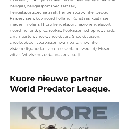
baarzen
't Rijpje
,
aktueel
,
baars
,
beetmelders
,
featured
,
hengels
,
hengelsport speciaalzaak
,
hengelsportspeciaalzaak
,
hengelsportwinkel
,
Jeugd
,
Karpervissen
,
kop noord holland
,
Kunstaas
,
kustvisseij
,
maden
,
molens
,
Nipro hengelsport
,
niprohengelsport
,
noord-holland
,
pike
,
roofvis
,
Roofvissen
,
schepnet
,
shads
,
sint maarten
,
snoek
,
snoekbaars
,
Snoekbaarzen
,
snoekdobber
,
sportvissen
,
swimbaits
,
v iswinkel
,
visbenodigdheden
,
vissen nederland
,
wedstrijdvissen
,
witvis
,
Witvissen
,
zeebaars
,
zeevisserij
Kuore nieuwe partner
World Predator Leaque.