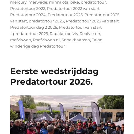
mercury
,
merwede
,
minnkota
,
pike
,
predatortour
,
Predatortour 2022
,
Predatortour 2022 van start
,
Predatortour 2024
,
Predatortour 2025
,
Predatortour 2025
van start
,
predatortour 2026
,
Predatortour 2026 van start
,
Predatortour dag 2 2026
,
Predatortour van start.
#predatortour 2025
,
Rapala
,
roofvis
,
Roofvissen
,
roofvisweb
,
Roofvisweb.nl
,
Snoekbaarzen
,
Talon
,
winderige dag Predatortour
Eerste wedstrijddag
Predatortour 2026.