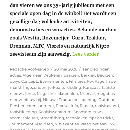
dan vieren we ons 35-jarig jubileum met een
speciale open dag in de winkel! Het wordt een
gezellige dag vol leuke activiteiten,
demonstraties en winacties. Bekende merken
zoals Westin, Rozemeijer, Guru, Trakker,
Drennan, MTC, Visreis en natuurlijk Nipro
“Zaterdag 23 
zeevisteam zijn aanwezig.
Lees verder
Auteur
Geplaatst
Categorieën
Redactie Roofvisweb
20 mei 2026
aanbiedingen
,
op
acties
,
Algemeen
,
Artikelen
,
baarzen
,
berkley
,
Beurzen
,
doiyo Concept,
,
Evenementen
,
Filmpjes
,
Fox Rage
,
In de
markt
,
Ingezonden
,
jerkbaits
,
kleding
,
Kunstaas
,
laatste
nieuws
,
lente
,
Magazine
,
Materialen
,
Meerval
,
megabass
,
nieuw
,
nieuw bij
,
Nieuwe Producten
,
opening
,
Outdoor
,
Persberichten
,
primeur
,
Productinfo
,
Rapala
,
roofvisavond
,
roofviskleding
,
Roofviswebforum
,
Sponsornieuws
,
sportvisnieuws
,
Streetfishing
,
technieken
,
tips en tricks
,
Tournament
,
visgidsen
,
Visvakanties
,
Vraag het aan..
,
xxl
Tags