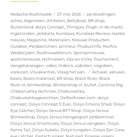
Auteur
Geplaatst
Categorieën
Redactie Roofvisweb
27 mei 2026
aanbiedingen
,
op
acties
,
Algemeen
,
Artikelen
,
Bellyboat
,
Bft shop
,
Buitenland
,
doiyo Concept,
,
Filmpjes
,
Flogh
,
In de markt
,
Ingezonden
,
jerkbaits
,
Kunstaas
,
Kunstaas Review
,
laatste
nieuws
,
Magazine
,
Materialen
,
Nieuwe Producten
,
Outdoor
,
Persberichten
,
primeur
,
Productinfo
,
Roofvis
Wedstrijden
,
Roofviswebforum
,
Sponsornieuws
,
sportvisnieuws
,
technieken
,
tips en tricks
,
Tournament
,
Vangstverslagen
,
video
,
Video's
,
visboten
,
visgidsen
,
Tags
visreizen
,
Visvakanties
,
Vraag het aan..
Actueel
,
aktueel
,
baars
,
Baars materiaal
,
bft shop
,
Black River
,
Black
River.nl
,
blinkershop
,
Blinkershop.nl
,
bullet
,
Carolina Rig
,
Chebarushka techniek
,
Cheburashka
,
Cheburashkagewichten
,
DeRoofvisser.com
,
doiyo
concept
,
Doiyo Concept S'Zuki
,
Doiyo Emono Shad
,
Doiyo
Eye Catcher
,
Doiyo Jerxus BFT Shop
,
Doiyo Jerxus
Blinkershop
,
Doiyo Jerxus Hengelsport zaltbommel
,
Doiyo Jerxus Smartlures
,
Doiyo Jerxus vangsten
,
Doiyo
Kama Tail
,
Doiyo Sukato
,
Doiyo tungsten
,
Doiyo Zari Craw
,
eye catcher
,
Fastach sinker
,
featured
,
Finesse visserij
,