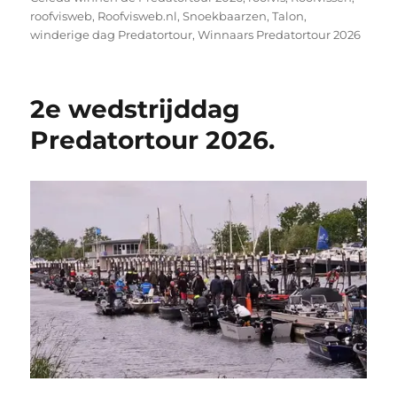
roofvisweb
,
Roofvisweb.nl
,
Snoekbaarzen
,
Talon
,
winderige dag Predatortour
,
Winnaars Predatortour 2026
2e wedstrijddag
Predatortour 2026.