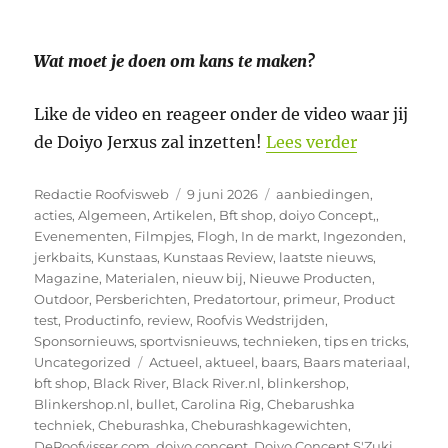
Wat moet je doen om kans te maken?
Like de video en reageer onder de video waar jij
“Video Doi
de Doiyo Jerxus zal inzetten!
Lees verder
Auteur
Geplaatst
Categorieën
Redactie Roofvisweb
9 juni 2026
aanbiedingen
,
op
acties
,
Algemeen
,
Artikelen
,
Bft shop
,
doiyo Concept,
,
Evenementen
,
Filmpjes
,
Flogh
,
In de markt
,
Ingezonden
,
jerkbaits
,
Kunstaas
,
Kunstaas Review
,
laatste nieuws
,
Magazine
,
Materialen
,
nieuw bij
,
Nieuwe Producten
,
Outdoor
,
Persberichten
,
Predatortour
,
primeur
,
Product
test
,
Productinfo
,
review
,
Roofvis Wedstrijden
,
Sponsornieuws
,
sportvisnieuws
,
technieken
,
tips en tricks
,
Tags
Uncategorized
Actueel
,
aktueel
,
baars
,
Baars materiaal
,
bft shop
,
Black River
,
Black River.nl
,
blinkershop
,
Blinkershop.nl
,
bullet
,
Carolina Rig
,
Chebarushka
techniek
,
Cheburashka
,
Cheburashkagewichten
,
DeRoofvisser.com
,
doiyo concept
,
Doiyo Concept S'Zuki
,