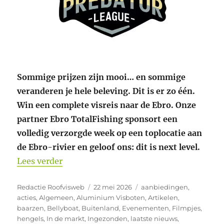
Sommige prijzen zijn mooi… en sommige
veranderen je hele beleving. Dit is er zo één.
Win een complete visreis naar de Ebro. Onze
partner Ebro TotalFishing sponsort een
volledig verzorgde week op een toplocatie aan
de Ebro-rivier en geloof ons: dit is next level.
“Ebro Total Fishing Partner World Pred
Lees verder
Auteur
Geplaatst
Categorieën
Redactie Roofvisweb
22 mei 2026
aanbiedingen
,
op
acties
,
Algemeen
,
Aluminium Visboten
,
Artikelen
,
baarzen
,
Bellyboat
,
Buitenland
,
Evenementen
,
Filmpjes
,
hengels
,
In de markt
,
Ingezonden
,
laatste nieuws
,