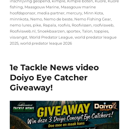
inschrijving geopend
,
kimple
,
Kimple boten
,
Kuore
,
Kuore
fishing
,
Maasgouw Marine
,
Maasgouw marine
hoofdsponsor
,
media partner
,
mercury
,
Minn Kota
,
minnkota
,
Nemo
,
Nemo de beste
,
Nemo Fishing Gear
,
nemo lures
,
pike
,
Rapala
,
roofvis
,
Roofvissen
,
roofvisweb
,
Roofvisweb.nl
,
Snoekbaarzen
,
sportex
,
Talon
,
toppies
,
visvangst
,
World Predator League
,
world predator league
2025
,
world predator leaque 2026
1e Tackle News video
Doiyo Eye Catcher
Giveaway!