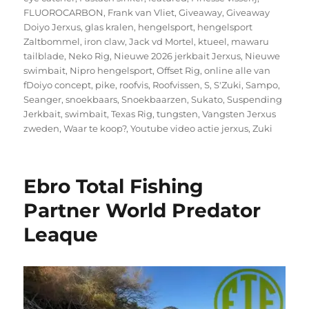
FLUOROCARBON
,
Frank van Vliet
,
Giveaway
,
Giveaway
Doiyo Jerxus
,
glas kralen
,
hengelsport
,
hengelsport
Zaltbommel
,
iron claw
,
Jack vd Mortel
,
ktueel
,
mawaru
tailblade
,
Neko Rig
,
Nieuwe 2026 jerkbait Jerxus
,
Nieuwe
swimbait
,
Nipro hengelsport
,
Offset Rig
,
online alle van
fDoiyo concept
,
pike
,
roofvis
,
Roofvissen
,
S
,
S'Zuki
,
Sampo
,
Seanger
,
snoekbaars
,
Snoekbaarzen
,
Sukato
,
Suspending
Jerkbait
,
swimbait
,
Texas Rig
,
tungsten
,
Vangsten Jerxus
zweden
,
Waar te koop?
,
Youtube video actie jerxus
,
Zuki
Ebro Total Fishing
Partner World Predator
Leaque