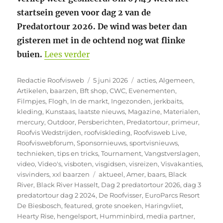
startsein geven voor dag 2 van de
Predatortour 2026. De wind was beter dan
gisteren met in de ochtend nog wat flinke
“2e wedstrijddag Predatortour 20
buien.
Lees verder
Auteur
Geplaatst
Categorieën
Redactie Roofvisweb
5 juni 2026
acties
,
Algemeen
,
op
Artikelen
,
baarzen
,
Bft shop
,
CWC
,
Evenementen
,
Filmpjes
,
Flogh
,
In de markt
,
Ingezonden
,
jerkbaits
,
kleding
,
Kunstaas
,
laatste nieuws
,
Magazine
,
Materialen
,
mercury
,
Outdoor
,
Persberichten
,
Predatortour
,
primeur
,
Roofvis Wedstrijden
,
roofviskleding
,
Roofvisweb Live
,
Roofviswebforum
,
Sponsornieuws
,
sportvisnieuws
,
technieken
,
tips en tricks
,
Tournament
,
Vangstverslagen
,
video
,
Video's
,
visboten
,
visgidsen
,
visreizen
,
Visvakanties
,
Tags
visvinders
,
xxl baarzen
aktueel
,
Amer
,
baars
,
Black
River
,
Black River Hasselt
,
Dag 2 predatortour 2026
,
dag 3
predatortour dag 2 2024
,
De Roofvisser
,
EuroParcs Resort
De Biesbosch
,
featured
,
grote snoeken
,
Haringvliet
,
Hearty Rise
,
hengelsport
,
Humminbird
,
media partner
,