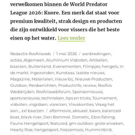
verwelkomen binnen de World Predator
League 2026: Kuore. Een merk dat staat voor
premium kwaliteit, strak design en producten
die zijn ontwikkeld voor vissers die het beste
“Kuore nieuwe partn
eisen op het water.
Lees verder
Auteur
Geplaatst
Categorieën
Redactie Roofvisweb
1 mei 2026
aanbiedingen
,
op
acties
,
Algemeen
,
Aluminium Visboten
,
Artikelen
,
baarzen
,
Buitenland
,
Evenementen
,
Filmpjes
,
hengels
,
In
de markt
,
Ingezonden
,
Kunstaas
,
laatste nieuws
,
Magazine
,
Materialen
,
nieuw bij
,
Nieuwe Producten
,
Outdoor
,
Persberichten
,
Productinfo
,
review
,
Roofvis
Wedstrijden
,
Roofviswebforum
,
Sponsornieuws
,
sportvisnieuws
,
technieken
,
tips en tricks
,
Tournament
,
visboten
,
visgidsen
,
visreizen
,
Visvakanties
,
Vraag het
Tags
aan..
,
xxl baarzen
aftermovie
,
aktueel
,
baars
,
balanced
boat
,
blavk river
,
Den Bommel
,
Dometic
,
Ebro fishing
,
Fauna Hengelsport
,
featured
,
gm-outdoor
,
grote snoeken
,
Hearty Rise
,
hengelsport
,
hoezemoos
,
Humminbird
,