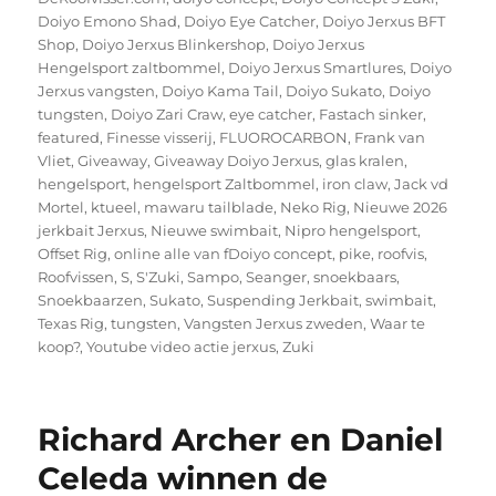
Doiyo Emono Shad
,
Doiyo Eye Catcher
,
Doiyo Jerxus BFT
Shop
,
Doiyo Jerxus Blinkershop
,
Doiyo Jerxus
Hengelsport zaltbommel
,
Doiyo Jerxus Smartlures
,
Doiyo
Jerxus vangsten
,
Doiyo Kama Tail
,
Doiyo Sukato
,
Doiyo
tungsten
,
Doiyo Zari Craw
,
eye catcher
,
Fastach sinker
,
featured
,
Finesse visserij
,
FLUOROCARBON
,
Frank van
Vliet
,
Giveaway
,
Giveaway Doiyo Jerxus
,
glas kralen
,
hengelsport
,
hengelsport Zaltbommel
,
iron claw
,
Jack vd
Mortel
,
ktueel
,
mawaru tailblade
,
Neko Rig
,
Nieuwe 2026
jerkbait Jerxus
,
Nieuwe swimbait
,
Nipro hengelsport
,
Offset Rig
,
online alle van fDoiyo concept
,
pike
,
roofvis
,
Roofvissen
,
S
,
S'Zuki
,
Sampo
,
Seanger
,
snoekbaars
,
Snoekbaarzen
,
Sukato
,
Suspending Jerkbait
,
swimbait
,
Texas Rig
,
tungsten
,
Vangsten Jerxus zweden
,
Waar te
koop?
,
Youtube video actie jerxus
,
Zuki
Richard Archer en Daniel
Celeda winnen de