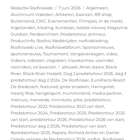
Auteur
Geplaatst
Categorieën
Redactie Roofvisweb
7 juni 2026
Algemeen
,
op
Aluminium Visboten
,
Artikelen
,
baarzen
,
Bft shop
,
Buitenland
,
CWC
,
Evenementen
,
Filmpjes
,
In de markt
,
Ingezonden
,
kleding
,
Kunstaas
,
laatste nieuws
,
Magazine
,
Outdoor
,
Persberichten
,
Predatortour
,
primeur
,
Productinfo
,
Roofvis Wedstrijden
,
roofviskleding
,
Roofvisweb Live
,
Roofviswebforum
,
Sponsornieuws
,
sportvisnieuws
,
Tournament
,
Vangstverslagen
,
video
,
Video's
,
visboten
,
visgidsen
,
Visvakanties
,
visvinder
,
Tags
visvinders
,
xxl baarzen
aktueel
,
Amer
,
baars
,
Black
River
,
Black River Hasselt
,
Dag 2 predatortour 2026
,
dag 3
predatortour dag 2 2024
,
De Roofvisser
,
EuroParcs Resort
De Biesbosch
,
featured
,
grote snoeken
,
Haringvliet
,
Hearty Rise
,
hengelsport
,
Humminbird
,
media partner
,
mercury
,
merwede
,
minnkota
,
pike
,
predatortour
,
Predatortour 2022
,
Predatortour 2022 van start
,
Predatortour 2024
,
Predatortour 2025
,
Predatortour 2025
van start
,
predatortour 2026
,
Predatortour 2026 van start
,
Predatortour dag 2 2026
,
Predatortour van start.
#predatortour 2025
,
Rapala
,
Richard Archer en Daniel
Celeda winnen de Predatortour 2026
,
roofvis
,
Roofvissen
,