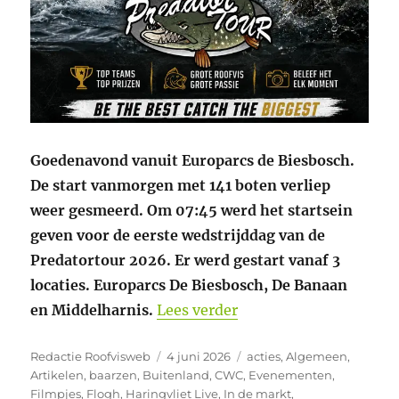
Goedenavond vanuit Europarcs de Biesbosch.
De start vanmorgen met 141 boten verliep
weer gesmeerd. Om 07:45 werd het startsein
geven voor de eerste wedstrijddag van de
Predatortour 2026. Er werd gestart vanaf 3
locaties. Europarcs De Biesbosch, De Banaan
“Eerste wedstrijddag 
en Middelharnis.
Lees verder
Auteur
Geplaatst
Categorieën
Redactie Roofvisweb
4 juni 2026
acties
,
Algemeen
,
op
Artikelen
,
baarzen
,
Buitenland
,
CWC
,
Evenementen
,
Filmpjes
,
Flogh
,
Haringvliet Live
,
In de markt
,