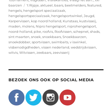
Tags
baarzen
't Rijpje
,
aktueel
,
baars
,
beetmelders
,
featured
,
hengels
,
hengelsport speciaalzaak
,
hengelsportspeciaalzaak
,
hengelsportwinkel
,
Jeugd
,
Karpervissen
,
kop noord holland
,
Kunstaas
,
kustvisseij
,
maden
,
molens
,
Nipro hengelsport
,
niprohengelsport
,
noord-holland
,
pike
,
roofvis
,
Roofvissen
,
schepnet
,
shads
,
sint maarten
,
snoek
,
snoekbaars
,
Snoekbaarzen
,
snoekdobber
,
sportvissen
,
swimbaits
,
v iswinkel
,
visbenodigdheden
,
vissen nederland
,
wedstrijdvissen
,
witvis
,
Witvissen
,
zeebaars
,
zeevisserij
BEZOEK ONS OOK OP SOCIAL MEDIA