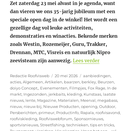
Zet zaterdag 23 mei alvast in je agenda, want
dan vieren we ons 35-jarig jubileum met een
speciale open dag in de winkel! Het wordt een
gezellige dag vol leuke activiteiten,
demonstraties en winacties. Bekende merken
zoals Westin, Rozemeijer, Guru, Trakker,
Drennan, MTC, Visreis en natuurlijk Nipro
“Zaterdag 23 
zeevisteam zijn aanwezig.
Lees verder
Auteur
Geplaatst
Categorieën
Redactie Roofvisweb
20 mei 2026
aanbiedingen
,
op
acties
,
Algemeen
,
Artikelen
,
baarzen
,
berkley
,
Beurzen
,
doiyo Concept,
,
Evenementen
,
Filmpjes
,
Fox Rage
,
In de
markt
,
Ingezonden
,
jerkbaits
,
kleding
,
Kunstaas
,
laatste
nieuws
,
lente
,
Magazine
,
Materialen
,
Meerval
,
megabass
,
nieuw
,
nieuw bij
,
Nieuwe Producten
,
opening
,
Outdoor
,
Persberichten
,
primeur
,
Productinfo
,
Rapala
,
roofvisavond
,
roofviskleding
,
Roofviswebforum
,
Sponsornieuws
,
sportvisnieuws
,
Streetfishing
,
technieken
,
tips en tricks
,
Tournament
,
visgidsen
,
Visvakanties
,
Vraag het aan..
,
xxl