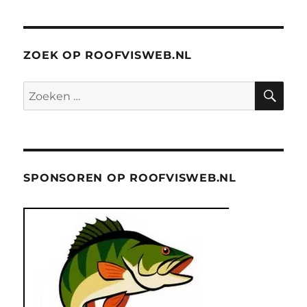
ZOEK OP ROOFVISWEB.NL
ZO
Zoeken
naar:
SPONSOREN OP ROOFVISWEB.NL