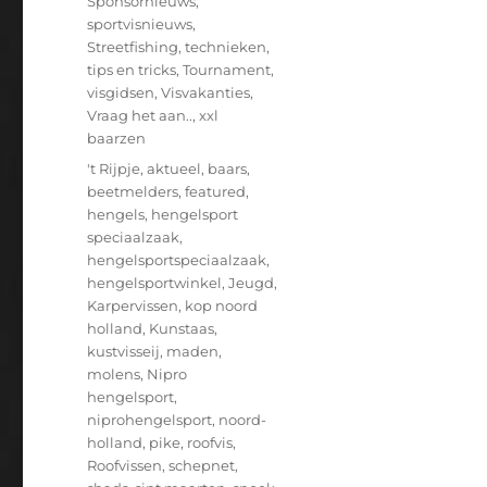
Sponsornieuws
,
sportvisnieuws
,
Streetfishing
,
technieken
,
tips en tricks
,
Tournament
,
visgidsen
,
Visvakanties
,
Vraag het aan..
,
xxl
baarzen
Tags
't Rijpje
,
aktueel
,
baars
,
beetmelders
,
featured
,
hengels
,
hengelsport
speciaalzaak
,
hengelsportspeciaalzaak
,
hengelsportwinkel
,
Jeugd
,
Karpervissen
,
kop noord
holland
,
Kunstaas
,
kustvisseij
,
maden
,
molens
,
Nipro
hengelsport
,
niprohengelsport
,
noord-
holland
,
pike
,
roofvis
,
Roofvissen
,
schepnet
,