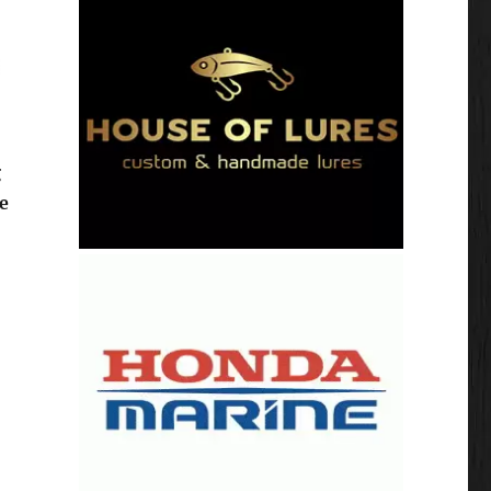
g
e
 35 jaar Nipro!”