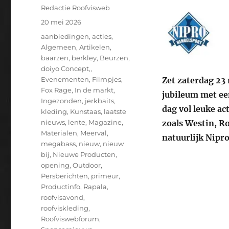
Auteur
Redactie Roofvisweb
Geplaatst
20 mei 2026
op
Categorieën
aanbiedingen
,
acties
,
Algemeen
,
Artikelen
,
baarzen
,
berkley
,
Beurzen
,
doiyo Concept,
,
Zet zaterdag 23 
Evenementen
,
Filmpjes
,
Fox Rage
,
In de markt
,
jubileum met een
Ingezonden
,
jerkbaits
,
dag vol leuke a
kleding
,
Kunstaas
,
laatste
zoals Westin, R
nieuws
,
lente
,
Magazine
,
Materialen
,
Meerval
,
natuurlijk Nipr
megabass
,
nieuw
,
nieuw
bij
,
Nieuwe Producten
,
opening
,
Outdoor
,
Persberichten
,
primeur
,
Productinfo
,
Rapala
,
roofvisavond
,
roofviskleding
,
Roofviswebforum
,