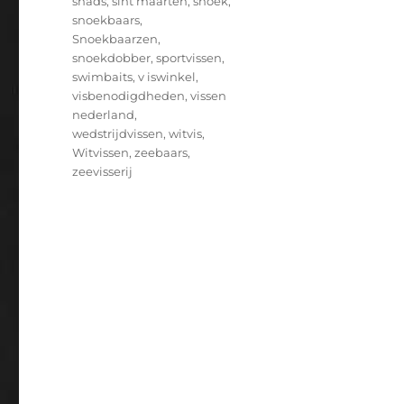
shads
,
sint maarten
,
snoek
,
snoekbaars
,
Snoekbaarzen
,
snoekdobber
,
sportvissen
,
swimbaits
,
v iswinkel
,
visbenodigdheden
,
vissen
nederland
,
wedstrijdvissen
,
witvis
,
Witvissen
,
zeebaars
,
zeevisserij