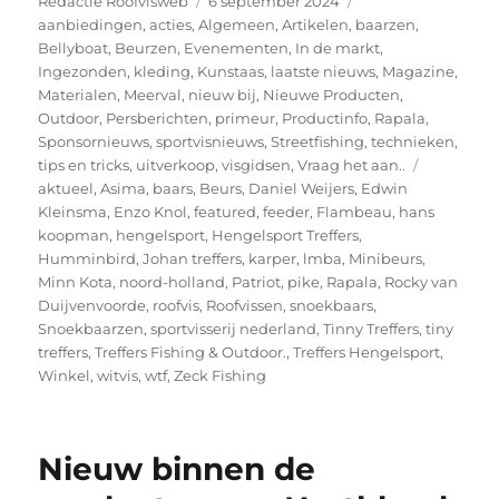
Redactie Roofvisweb
6 september 2024
op
aanbiedingen
,
acties
,
Algemeen
,
Artikelen
,
baarzen
,
Bellyboat
,
Beurzen
,
Evenementen
,
In de markt
,
Ingezonden
,
kleding
,
Kunstaas
,
laatste nieuws
,
Magazine
,
Materialen
,
Meerval
,
nieuw bij
,
Nieuwe Producten
,
Outdoor
,
Persberichten
,
primeur
,
Productinfo
,
Rapala
,
Sponsornieuws
,
sportvisnieuws
,
Streetfishing
,
technieken
,
Tags
tips en tricks
,
uitverkoop
,
visgidsen
,
Vraag het aan..
aktueel
,
Asima
,
baars
,
Beurs
,
Daniel Weijers
,
Edwin
Kleinsma
,
Enzo Knol
,
featured
,
feeder
,
Flambeau
,
hans
koopman
,
hengelsport
,
Hengelsport Treffers
,
Humminbird
,
Johan treffers
,
karper
,
lmba
,
Minibeurs
,
Minn Kota
,
noord-holland
,
Patriot
,
pike
,
Rapala
,
Rocky van
Duijvenvoorde
,
roofvis
,
Roofvissen
,
snoekbaars
,
Snoekbaarzen
,
sportvisserij nederland
,
Tinny Treffers
,
tiny
treffers
,
Treffers Fishing & Outdoor.
,
Treffers Hengelsport
,
Winkel
,
witvis
,
wtf
,
Zeck Fishing
Nieuw binnen de