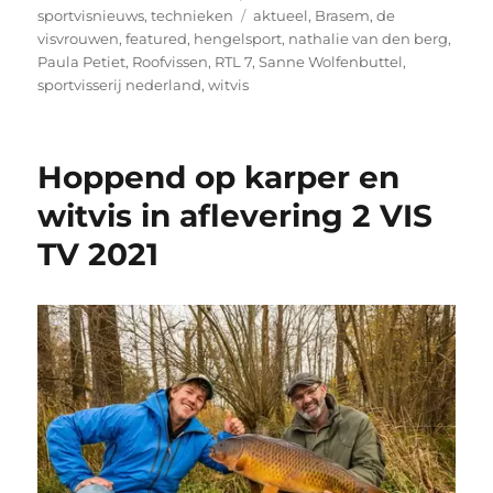
Tags
sportvisnieuws
,
technieken
aktueel
,
Brasem
,
de
visvrouwen
,
featured
,
hengelsport
,
nathalie van den berg
,
Paula Petiet
,
Roofvissen
,
RTL 7
,
Sanne Wolfenbuttel
,
sportvisserij nederland
,
witvis
Hoppend op karper en
witvis in aflevering 2 VIS
TV 2021