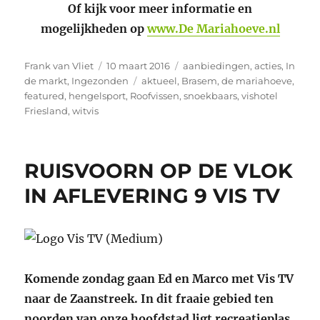
Of kijk voor meer informatie en
mogelijkheden op
www.De Mariahoeve.nl
Auteur
Geplaatst
Categorieën
Frank van Vliet
10 maart 2016
aanbiedingen
,
acties
,
In
op
Tags
de markt
,
Ingezonden
aktueel
,
Brasem
,
de mariahoeve
,
featured
,
hengelsport
,
Roofvissen
,
snoekbaars
,
vishotel
Friesland
,
witvis
RUISVOORN OP DE VLOK
IN AFLEVERING 9 VIS TV
Komende zondag gaan Ed en Marco met Vis TV
naar de Zaanstreek. In dit fraaie gebied ten
noorden van onze hoofdstad ligt recreatieplas