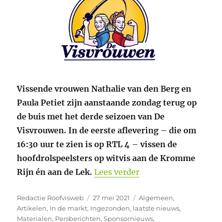
Vissende vrouwen Nathalie van den Berg en
Paula Petiet zijn aanstaande zondag terug op
de buis met het derde seizoen van De
Visvrouwen. In de eerste aflevering – die om
16:30 uur te zien is op RTL 4 – vissen de
hoofdrolspeelsters op witvis aan de Kromme
“Derde seizoen De V
Rijn én aan de Lek.
Lees verder
Auteur
Geplaatst
Categorieën
Redactie Roofvisweb
27 mei 2021
Algemeen
,
op
Artikelen
,
In de markt
,
Ingezonden
,
laatste nieuws
,
Materialen
,
Persberichten
,
Sponsornieuws
,