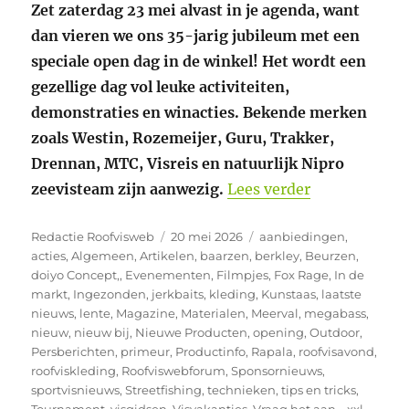
Zet zaterdag 23 mei alvast in je agenda, want
dan vieren we ons 35-jarig jubileum met een
speciale open dag in de winkel! Het wordt een
gezellige dag vol leuke activiteiten,
demonstraties en winacties. Bekende merken
zoals Westin, Rozemeijer, Guru, Trakker,
Drennan, MTC, Visreis en natuurlijk Nipro
“Zaterdag 23 
zeevisteam zijn aanwezig.
Lees verder
Auteur
Geplaatst
Categorieën
Redactie Roofvisweb
20 mei 2026
aanbiedingen
,
op
acties
,
Algemeen
,
Artikelen
,
baarzen
,
berkley
,
Beurzen
,
doiyo Concept,
,
Evenementen
,
Filmpjes
,
Fox Rage
,
In de
markt
,
Ingezonden
,
jerkbaits
,
kleding
,
Kunstaas
,
laatste
nieuws
,
lente
,
Magazine
,
Materialen
,
Meerval
,
megabass
,
nieuw
,
nieuw bij
,
Nieuwe Producten
,
opening
,
Outdoor
,
Persberichten
,
primeur
,
Productinfo
,
Rapala
,
roofvisavond
,
roofviskleding
,
Roofviswebforum
,
Sponsornieuws
,
sportvisnieuws
,
Streetfishing
,
technieken
,
tips en tricks
,
Tournament
,
visgidsen
,
Visvakanties
,
Vraag het aan..
,
xxl