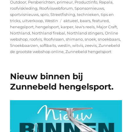
Outdoor
,
Persberichten
,
primeur
,
Productinfo
,
Rapala
,
roofviskleding
,
Roofviswebforum
,
Sponsornieuws
,
sportvisnieuws
,
spro
,
Streetfishing
,
technieken
,
tips en
Tags
tricks
,
uitverkoop
,
Westin
aktueel
,
baars
,
featured
,
henegslport
,
hengelsport
,
karper
,
lew's reels
,
Major Craft
,
Northland
,
Northland firebal
,
Northland stingers
,
Online
webshop
,
roofvis
,
Roofvissen
,
shimano
,
snoek
,
snoekbaars
,
Snoekbaarzen
,
softbaits
,
westin
,
witvis
,
zeevis
,
Zunnebeld
de grootste webshop online
,
Zunnebeld hengelsport
Nieuw binnen bij
Zunnebeld hengelsport.