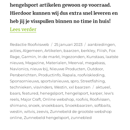
hengelsport artikelen gewoon op voorraad.
Hierdoor kunnen wij dus extra snel leveren en
heb jij je visspullen binnen no time in huis!
“Nieuw binnen bij Zunnebeld hengelspor
Lees verder
Auteur
Geplaatst
Categorieën
Redactie Roofvisweb
25 januari 2023
aanbiedingen
,
op
acties
,
Algemeen
,
Artikelen
,
baarzen
,
berkley
,
Fiiish
,
Fox
Rage
,
Garmin
,
In de markt
,
Ingezonden
,
Kunstaas
,
laatste
nieuws
,
Magazine
,
Materialen
,
Meerval
,
megabass
,
Navionics
,
nieuw bij
,
Nieuwe Producten
,
Outdoor
,
Persberichten
,
Productinfo
,
Rapala
,
roofviskleding
,
Sponsornieuws
,
sportvisnieuws
,
spro
,
Streetfishing
,
Tags
technieken
,
visvinders
,
Westin
,
xxl baarzen
aktueel
,
baars
,
featured
,
henegslport
,
hengelsport
,
karper
,
lew's
reels
,
Major Craft
,
Online webshop
,
roofvis
,
Roofvissen
,
shimano
,
snoek
,
snoekbaars
,
Snoekbaarzen
,
softbaits
,
westin
,
witvis
,
zeevis
,
Zunnebeld de grootste webshop
online
,
Zunnebeld hengelsport
,
zunnebled