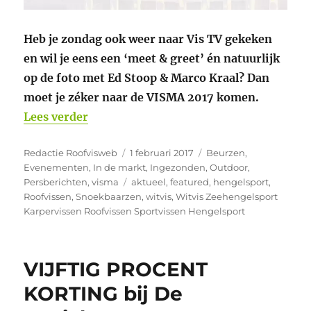
Heb je zondag ook weer naar Vis TV gekeken
en wil je eens een ‘meet & greet’ én natuurlijk
op de foto met Ed Stoop & Marco Kraal? Dan
moet je zéker naar de VISMA 2017 komen.
“Ed & Marco op het Sportvisserij Nederl
Lees verder
Auteur
Geplaatst
Categorieën
Redactie Roofvisweb
1 februari 2017
Beurzen
,
op
Evenementen
,
In de markt
,
Ingezonden
,
Outdoor
,
Tags
Persberichten
,
visma
aktueel
,
featured
,
hengelsport
,
Roofvissen
,
Snoekbaarzen
,
witvis
,
Witvis Zeehengelsport
Karpervissen Roofvissen Sportvissen Hengelsport
VIJFTIG PROCENT
KORTING bij De