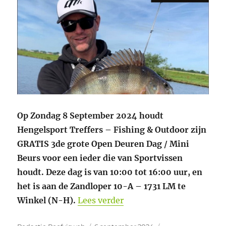
Op Zondag 8 September 2024 houdt
Hengelsport Treffers – Fishing & Outdoor zijn
GRATIS 3de grote Open Deuren Dag / Mini
Beurs voor een ieder die van Sportvissen
houdt. Deze dag is van 10:00 tot 16:00 uur, en
het is aan de Zandloper 10-A – 1731 LM te
“Zondag 8 September mini
Winkel (N-H).
Lees verder
Auteur
Geplaatst
Categorieën