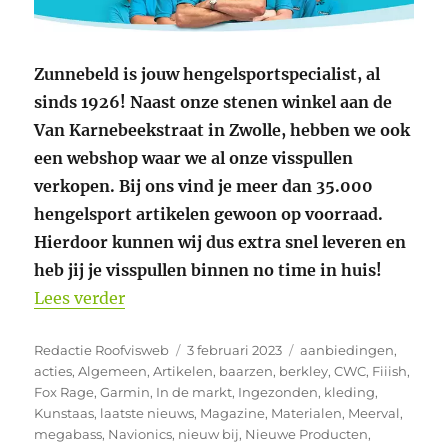
Zunnebeld is jouw hengelsportspecialist, al
sinds 1926! Naast onze stenen winkel aan de
Van Karnebeekstraat in Zwolle, hebben we ook
een webshop waar we al onze visspullen
verkopen. Bij ons vind je meer dan 35.000
hengelsport artikelen gewoon op voorraad.
Hierdoor kunnen wij dus extra snel leveren en
heb jij je visspullen binnen no time in huis!
“Nieuw binnen de producten van Northl
Lees verder
Auteur
Geplaatst
Categorieën
Redactie Roofvisweb
3 februari 2023
aanbiedingen
,
op
acties
,
Algemeen
,
Artikelen
,
baarzen
,
berkley
,
CWC
,
Fiiish
,
Fox Rage
,
Garmin
,
In de markt
,
Ingezonden
,
kleding
,
Kunstaas
,
laatste nieuws
,
Magazine
,
Materialen
,
Meerval
,
megabass
,
Navionics
,
nieuw bij
,
Nieuwe Producten
,