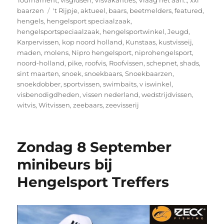
Tags
baarzen
't Rijpje
,
aktueel
,
baars
,
beetmelders
,
featured
,
hengels
,
hengelsport speciaalzaak
,
hengelsportspeciaalzaak
,
hengelsportwinkel
,
Jeugd
,
Karpervissen
,
kop noord holland
,
Kunstaas
,
kustvisseij
,
maden
,
molens
,
Nipro hengelsport
,
niprohengelsport
,
noord-holland
,
pike
,
roofvis
,
Roofvissen
,
schepnet
,
shads
,
sint maarten
,
snoek
,
snoekbaars
,
Snoekbaarzen
,
snoekdobber
,
sportvissen
,
swimbaits
,
v iswinkel
,
visbenodigdheden
,
vissen nederland
,
wedstrijdvissen
,
witvis
,
Witvissen
,
zeebaars
,
zeevisserij
Zondag 8 September
minibeurs bij
Hengelsport Treffers