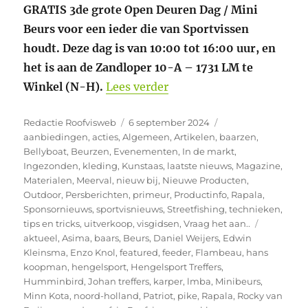
GRATIS 3de grote Open Deuren Dag / Mini
Beurs voor een ieder die van Sportvissen
houdt. Deze dag is van 10:00 tot 16:00 uur, en
het is aan de Zandloper 10-A – 1731 LM te
“Zondag 8 September mini
Winkel (N-H).
Lees verder
Auteur
Geplaatst
Categorieën
Redactie Roofvisweb
6 september 2024
op
aanbiedingen
,
acties
,
Algemeen
,
Artikelen
,
baarzen
,
Bellyboat
,
Beurzen
,
Evenementen
,
In de markt
,
Ingezonden
,
kleding
,
Kunstaas
,
laatste nieuws
,
Magazine
,
Materialen
,
Meerval
,
nieuw bij
,
Nieuwe Producten
,
Outdoor
,
Persberichten
,
primeur
,
Productinfo
,
Rapala
,
Sponsornieuws
,
sportvisnieuws
,
Streetfishing
,
technieken
,
Tags
tips en tricks
,
uitverkoop
,
visgidsen
,
Vraag het aan..
aktueel
,
Asima
,
baars
,
Beurs
,
Daniel Weijers
,
Edwin
Kleinsma
,
Enzo Knol
,
featured
,
feeder
,
Flambeau
,
hans
koopman
,
hengelsport
,
Hengelsport Treffers
,
Humminbird
,
Johan treffers
,
karper
,
lmba
,
Minibeurs
,
Minn Kota
,
noord-holland
,
Patriot
,
pike
,
Rapala
,
Rocky van