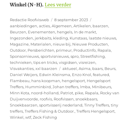
“Zondag 10 September min
Winkel (N-H).
Lees verder
Auteur
Geplaatst
Categorieën
Redactie Roofvisweb
8 september 2023
op
aanbiedingen
,
acties
,
Algemeen
,
Artikelen
,
baarzen
,
Beurzen
,
Evenementen
,
hengels
,
In de markt
,
Ingezonden
,
jerkbaits
,
kleding
,
Kunstaas
,
laatste nieuws
,
Magazine
,
Materialen
,
nieuw bij
,
Nieuwe Producten
,
Outdoor
,
Persberichten
,
primeur
,
Productinfo
,
Rapala
,
Sponsornieuws
,
sportvisnieuws
,
spro
,
Streetfishing
,
technieken
,
tips en tricks
,
visgidsen
,
visreizen
,
Tags
Visvakanties
,
xxl baarzen
aktueel
,
Asima
,
baars
,
Beurs
,
Daniel Weijers
,
Edwin Kleinsma
,
Enzo Knol
,
featured
,
Flambeau
,
hans koopman
,
hengelsport
,
Hengelsport
Treffers
,
Humminbird
,
Johan treffers
,
lmba
,
Minibeurs
,
Minn Kota
,
noord-holland
,
Patriot
,
pike
,
Rapala
,
Rocky van
Duijvenvoorde
,
roofvis
,
Roofvissen
,
snoekbaars
,
Snoekbaarzen
,
sportvisserij nederland
,
Tinny Treffers
,
tiny
treffers
,
Treffers Fishing & Outdoor.
,
Treffers Hengelsport
,
Winkel
,
wtf
,
Zeck Fishing