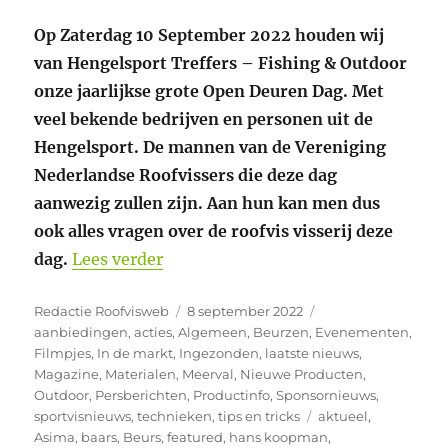
Op Zaterdag 10 September 2022 houden wij
van Hengelsport Treffers – Fishing & Outdoor
onze jaarlijkse grote Open Deuren Dag. Met
veel bekende bedrijven en personen uit de
Hengelsport. De mannen van de Vereniging
Nederlandse Roofvissers die deze dag
aanwezig zullen zijn. Aan hun kan men dus
ook alles vragen over de roofvis visserij deze
“GROTE OPEN DEURENDAG / MINI BE
dag.
Lees verder
Auteur
Geplaatst
Categorieën
Redactie Roofvisweb
8 september 2022
op
aanbiedingen
,
acties
,
Algemeen
,
Beurzen
,
Evenementen
,
Filmpjes
,
In de markt
,
Ingezonden
,
laatste nieuws
,
Magazine
,
Materialen
,
Meerval
,
Nieuwe Producten
,
Outdoor
,
Persberichten
,
Productinfo
,
Sponsornieuws
,
Tags
sportvisnieuws
,
technieken
,
tips en tricks
aktueel
,
Asima
,
baars
,
Beurs
,
featured
,
hans koopman
,