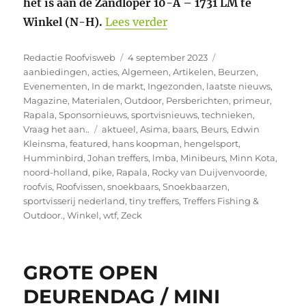
het is aan de Zandloper 10-A – 1731 LM te
“Open Deuren Dag / Mini 
Winkel (N-H).
Lees verder
Auteur
Geplaatst
Categorieën
Redactie Roofvisweb
4 september 2023
op
aanbiedingen
,
acties
,
Algemeen
,
Artikelen
,
Beurzen
,
Evenementen
,
In de markt
,
Ingezonden
,
laatste nieuws
,
Magazine
,
Materialen
,
Outdoor
,
Persberichten
,
primeur
,
Rapala
,
Sponsornieuws
,
sportvisnieuws
,
technieken
,
Tags
Vraag het aan..
aktueel
,
Asima
,
baars
,
Beurs
,
Edwin
Kleinsma
,
featured
,
hans koopman
,
hengelsport
,
Humminbird
,
Johan treffers
,
lmba
,
Minibeurs
,
Minn Kota
,
noord-holland
,
pike
,
Rapala
,
Rocky van Duijvenvoorde
,
roofvis
,
Roofvissen
,
snoekbaars
,
Snoekbaarzen
,
sportvisserij nederland
,
tiny treffers
,
Treffers Fishing &
Outdoor.
,
Winkel
,
wtf
,
Zeck
GROTE OPEN
DEURENDAG / MINI