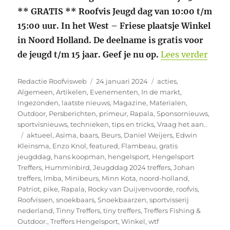
** GRATIS ** Roofvis Jeugd dag van 10:00 t/m
15:00 uur. In het West – Friese plaatsje Winkel
in Noord Holland. De deelname is gratis voor
“Roof
de jeugd t/m 15 jaar. Geef je nu op.
Lees verder
Auteur
Geplaatst
Categorieën
Redactie Roofvisweb
24 januari 2024
acties
,
op
Algemeen
,
Artikelen
,
Evenementen
,
In de markt
,
Ingezonden
,
laatste nieuws
,
Magazine
,
Materialen
,
Outdoor
,
Persberichten
,
primeur
,
Rapala
,
Sponsornieuws
,
sportvisnieuws
,
technieken
,
tips en tricks
,
Vraag het aan..
Tags
aktueel
,
Asima
,
baars
,
Beurs
,
Daniel Weijers
,
Edwin
Kleinsma
,
Enzo Knol
,
featured
,
Flambeau
,
gratis
jeugddag
,
hans koopman
,
hengelsport
,
Hengelsport
Treffers
,
Humminbird
,
Jeugddag 2024 treffers
,
Johan
treffers
,
lmba
,
Minibeurs
,
Minn Kota
,
noord-holland
,
Patriot
,
pike
,
Rapala
,
Rocky van Duijvenvoorde
,
roofvis
,
Roofvissen
,
snoekbaars
,
Snoekbaarzen
,
sportvisserij
nederland
,
Tinny Treffers
,
tiny treffers
,
Treffers Fishing &
Outdoor.
,
Treffers Hengelsport
,
Winkel
,
wtf