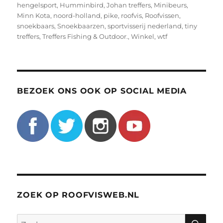
hengelsport
,
Humminbird
,
Johan treffers
,
Minibeurs
,
Minn Kota
,
noord-holland
,
pike
,
roofvis
,
Roofvissen
,
snoekbaars
,
Snoekbaarzen
,
sportvisserij nederland
,
tiny
treffers
,
Treffers Fishing & Outdoor.
,
Winkel
,
wtf
BEZOEK ONS OOK OP SOCIAL MEDIA
ZOEK OP ROOFVISWEB.NL
ZO
Zoeken