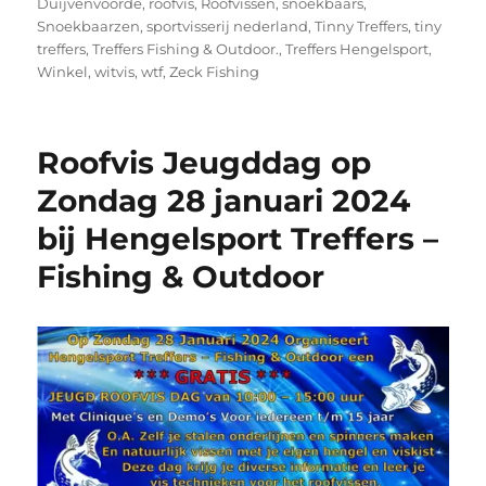
Duijvenvoorde
,
roofvis
,
Roofvissen
,
snoekbaars
,
Snoekbaarzen
,
sportvisserij nederland
,
Tinny Treffers
,
tiny
treffers
,
Treffers Fishing & Outdoor.
,
Treffers Hengelsport
,
Winkel
,
witvis
,
wtf
,
Zeck Fishing
Roofvis Jeugddag op
Zondag 28 januari 2024
bij Hengelsport Treffers –
Fishing & Outdoor