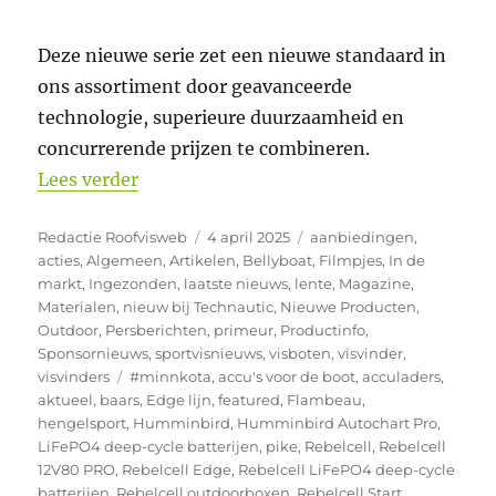
Deze nieuwe serie zet een nieuwe standaard in
ons assortiment door geavanceerde
technologie, superieure duurzaamheid en
concurrerende prijzen te combineren.
“Rebelcell introduceert de EDGE lijn”
Lees verder
Auteur
Geplaatst
Categorieën
Redactie Roofvisweb
4 april 2025
aanbiedingen
,
op
acties
,
Algemeen
,
Artikelen
,
Bellyboat
,
Filmpjes
,
In de
markt
,
Ingezonden
,
laatste nieuws
,
lente
,
Magazine
,
Materialen
,
nieuw bij Technautic
,
Nieuwe Producten
,
Outdoor
,
Persberichten
,
primeur
,
Productinfo
,
Sponsornieuws
,
sportvisnieuws
,
visboten
,
visvinder
,
Tags
visvinders
#minnkota
,
accu's voor de boot
,
acculaders
,
aktueel
,
baars
,
Edge lijn
,
featured
,
Flambeau
,
hengelsport
,
Humminbird
,
Humminbird Autochart Pro
,
LiFePO4 deep-cycle batterijen
,
pike
,
Rebelcell
,
Rebelcell
12V80 PRO
,
Rebelcell Edge
,
Rebelcell LiFePO4 deep-cycle
batterijen
,
Rebelcell outdoorboxen
,
Rebelcell Start
,