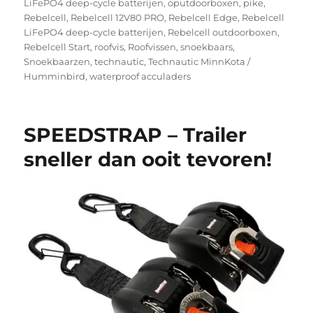
LiFePO4 deep-cycle batterijen
,
oputdoorboxen
,
pike
,
Rebelcell
,
Rebelcell 12V80 PRO
,
Rebelcell Edge
,
Rebelcell
LiFePO4 deep-cycle batterijen
,
Rebelcell outdoorboxen
,
Rebelcell Start
,
roofvis
,
Roofvissen
,
snoekbaars
,
Snoekbaarzen
,
technautic
,
Technautic MinnKota /
Humminbird
,
waterproof acculaders
SPEEDSTRAP – Trailer
sneller dan ooit tevoren!