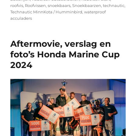
roofvis
,
Roofvissen
,
snoekbaars
,
Snoekbaarzen
,
technautic
,
Technautic MinnKota / Humminbird
,
waterproof
acculaders
Aftermovie, verslag en
foto’s Honda Marine Cup
2024