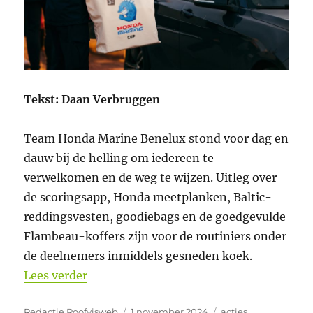
Tekst: Daan Verbruggen
Team Honda Marine Benelux stond voor dag en
dauw bij de helling om iedereen te
verwelkomen en de weg te wijzen. Uitleg over
de scoringsapp, Honda meetplanken, Baltic-
reddingsvesten, goodiebags en de goedgevulde
Flambeau-koffers zijn voor de routiniers onder
de deelnemers inmiddels gesneden koek.
“Aftermovie, verslag en foto’s Honda M
Lees verder
Auteur
Geplaatst
Categorieën
Redactie Roofvisweb
1 november 2024
acties
,