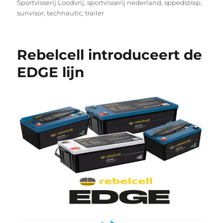
Sportvisserij Loodvrij
,
sportvisserij nederland
,
sppedstrap
,
sunvisor
,
technautic
,
trailer
Rebelcell introduceert de
EDGE lijn