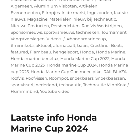
op
Algemeen
,
Aluminium Visboten
,
Artikelen
,
Evenementen
,
Filmpjes
,
In de markt
,
Ingezonden
,
laatste
nieuws
,
Magazine
,
Materialen
,
nieuw bij Technautic
,
Nieuwe Producten
,
Persberichten
,
Roofvis Wedstrijden
,
Sponsornieuws
,
sportvisnieuws
,
technieken
,
Tournament
,
Tags
Vangstverslagen
,
Video's
#hondamarinecup
,
#minnkota
,
aktueel
,
alumacraft
,
baars
,
Crestliner Boats
,
featured
,
Flambeau
,
hengelsport
,
Honda
,
Honda Marine
,
Honda marine benelux
,
Honda Marine Cup 2022
,
Honda
Marine Cup 2023
,
Honda marine Cup 2024
,
Honda Marine
cup 2025
,
Honda Marine Cup Gooimeer
,
pike
,
RAILBLAZA
,
roofvis
,
Roofvissen
,
Roompot
,
snoekbaars
,
Snoekbaarzen
,
sportvisserij nederland
,
technautic
,
Technautic MinnKota /
Humminbird
,
Youtube video
Laatste info Honda
Marine Cup 2024