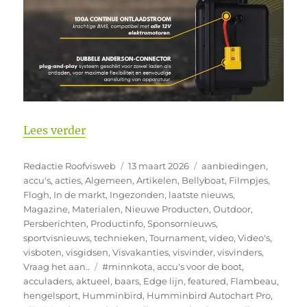
“Veel interesse in de nieuwe Rebelcell
Lees verder
Auteur
Geplaatst
Categorieën
Redactie Roofvisweb
13 maart 2026
aanbiedingen
,
op
accu's
,
acties
,
Algemeen
,
Artikelen
,
Bellyboat
,
Filmpjes
,
Flogh
,
In de markt
,
Ingezonden
,
laatste nieuws
,
Magazine
,
Materialen
,
Nieuwe Producten
,
Outdoor
,
Persberichten
,
Productinfo
,
Sponsornieuws
,
sportvisnieuws
,
technieken
,
Tournament
,
video
,
Video's
,
visboten
,
visgidsen
,
Visvakanties
,
visvinder
,
visvinders
,
Tags
Vraag het aan..
#minnkota
,
accu's voor de boot
,
acculaders
,
aktueel
,
baars
,
Edge lijn
,
featured
,
Flambeau
,
hengelsport
,
Humminbird
,
Humminbird Autochart Pro
,