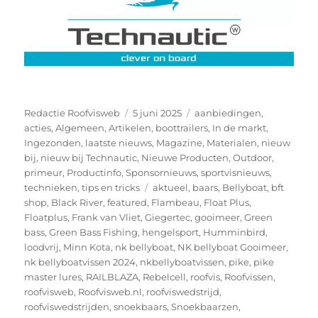
Auteur
Geplaatst
Categorieën
Redactie Roofvisweb
5 juni 2025
aanbiedingen
,
op
acties
,
Algemeen
,
Artikelen
,
boottrailers
,
In de markt
,
Ingezonden
,
laatste nieuws
,
Magazine
,
Materialen
,
nieuw
bij
,
nieuw bij Technautic
,
Nieuwe Producten
,
Outdoor
,
primeur
,
Productinfo
,
Sponsornieuws
,
sportvisnieuws
,
Tags
technieken
,
tips en tricks
aktueel
,
baars
,
Bellyboat
,
bft
shop
,
Black River
,
featured
,
Flambeau
,
Float Plus
,
Floatplus
,
Frank van Vliet
,
Giegertec
,
gooimeer
,
Green
bass
,
Green Bass Fishing
,
hengelsport
,
Humminbird
,
loodvrij
,
Minn Kota
,
nk bellyboat
,
NK bellyboat Gooimeer
,
nk bellyboatvissen 2024
,
nkbellyboatvissen
,
pike
,
pike
master lures
,
RAILBLAZA
,
Rebelcell
,
roofvis
,
Roofvissen
,
roofvisweb
,
Roofvisweb.nl
,
roofviswedstrijd
,
roofviswedstrijden
,
snoekbaars
,
Snoekbaarzen
,