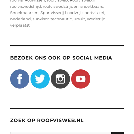
roofvis
,
Roofvissen
,
roofvisweb
,
Roofvisweb.nl
,
roofviswedstrijd
,
roofviswedstrijden
,
snoekbaars
,
Snoekbaarzen
,
Sportvisserij Loodvrij
,
sportvisserij
nederland
,
sunvisor
,
technautic
,
ursuit
,
Wedstrijd
verplaatst
BEZOEK ONS OOK OP SOCIAL MEDIA
ZOEK OP ROOFVISWEB.NL
ZO