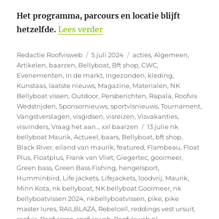
Het programma, parcours en locatie blijft
“Float Plus NK Bellyboat Mauri
hetzelfde.
Lees verder
Auteur
Geplaatst
Categorieën
Redactie Roofvisweb
5 juli 2024
acties
,
Algemeen
,
op
Artikelen
,
baarzen
,
Bellyboat
,
Bft shop
,
CWC
,
Evenementen
,
In de markt
,
Ingezonden
,
kleding
,
Kunstaas
,
laatste nieuws
,
Magazine
,
Materialen
,
NK
Bellyboat vissen
,
Outdoor
,
Persberichten
,
Rapala
,
Roofvis
Wedstrijden
,
Sponsornieuws
,
sportvisnieuws
,
Tournament
,
Vangstverslagen
,
visgidsen
,
visreizen
,
Visvakanties
,
Tags
visvinders
,
Vraag het aan..
,
xxl baarzen
13 julie nk
bellyboat Maurik
,
Actueel
,
baars
,
Bellyboat
,
bft shop
,
Black River
,
eiland van maurik
,
featured
,
Flambeau
,
Float
Plus
,
Floatplus
,
Frank van Vliet
,
Giegertec
,
gooimeer
,
Green bass
,
Green Bass Fishing
,
hengelsport
,
Humminbird
,
Life jackets
,
Lifejackets
,
loodvrij
,
Maurik
,
Minn Kota
,
nk bellyboat
,
NK bellyboat Gooimeer
,
nk
bellyboatvissen 2024
,
nkbellyboatvissen
,
pike
,
pike
master lures
,
RAILBLAZA
,
Rebelcell
,
reddings vest ursuit
,