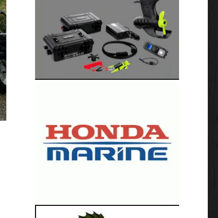
loat Plus NK Bellyboat Maurik”