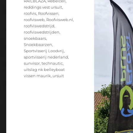
RAILBLAZA
,
Rebelcell
,
reddings vest ursuit
,
roofvis
,
Roofvissen
,
roofvisweb
,
Roofvisweb.nl
,
roofviswedstrijd
,
roofviswedstrijden
,
snoekbaars
,
Snoekbaarzen
,
Sportvisserij Loodvrij
,
sportvisserij nederland
,
sunvisor
,
technautic
,
uitslag nk belleyboat
vissen maurik
,
ursuit