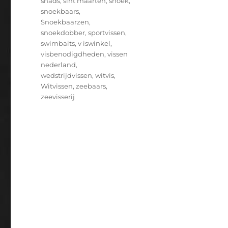
shads
,
sint maarten
,
snoek
,
snoekbaars
,
Snoekbaarzen
,
snoekdobber
,
sportvissen
,
swimbaits
,
v iswinkel
,
visbenodigdheden
,
vissen
nederland
,
wedstrijdvissen
,
witvis
,
Witvissen
,
zeebaars
,
zeevisserij