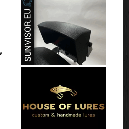
g
e
 35 jaar Nipro!”