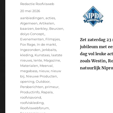
Auteur
Redactie Roofvisweb
Geplaatst
20 mei 2026
op
Categorieën
aanbiedingen
,
acties
,
Algemeen
,
Artikelen
,
baarzen
,
berkley
,
Beurzen
,
doiyo Concept,
,
Zet zaterdag 23 
Evenementen
,
Filmpjes
,
Fox Rage
,
In de markt
,
jubileum met een
Ingezonden
,
jerkbaits
,
dag vol leuke a
kleding
,
Kunstaas
,
laatste
zoals Westin, R
nieuws
,
lente
,
Magazine
,
Materialen
,
Meerval
,
natuurlijk Nipr
megabass
,
nieuw
,
nieuw
bij
,
Nieuwe Producten
,
opening
,
Outdoor
,
Persberichten
,
primeur
,
Productinfo
,
Rapala
,
roofvisavond
,
roofviskleding
,
Roofviswebforum
,