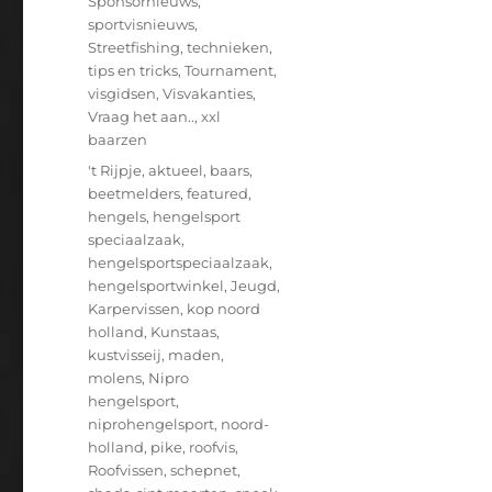
Sponsornieuws
,
sportvisnieuws
,
Streetfishing
,
technieken
,
tips en tricks
,
Tournament
,
visgidsen
,
Visvakanties
,
Vraag het aan..
,
xxl
baarzen
Tags
't Rijpje
,
aktueel
,
baars
,
beetmelders
,
featured
,
hengels
,
hengelsport
speciaalzaak
,
hengelsportspeciaalzaak
,
hengelsportwinkel
,
Jeugd
,
Karpervissen
,
kop noord
holland
,
Kunstaas
,
kustvisseij
,
maden
,
molens
,
Nipro
hengelsport
,
niprohengelsport
,
noord-
holland
,
pike
,
roofvis
,
Roofvissen
,
schepnet
,