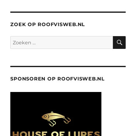
ZOEK OP ROOFVISWEB.NL
ZO
Zoeken
naar:
SPONSOREN OP ROOFVISWEB.NL