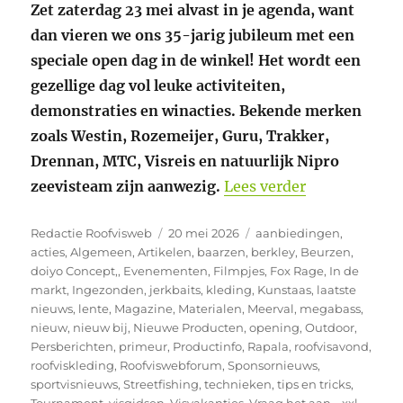
Zet zaterdag 23 mei alvast in je agenda, want
dan vieren we ons 35-jarig jubileum met een
speciale open dag in de winkel! Het wordt een
gezellige dag vol leuke activiteiten,
demonstraties en winacties. Bekende merken
zoals Westin, Rozemeijer, Guru, Trakker,
Drennan, MTC, Visreis en natuurlijk Nipro
“Zaterdag 23 
zeevisteam zijn aanwezig.
Lees verder
Auteur
Geplaatst
Categorieën
Redactie Roofvisweb
20 mei 2026
aanbiedingen
,
op
acties
,
Algemeen
,
Artikelen
,
baarzen
,
berkley
,
Beurzen
,
doiyo Concept,
,
Evenementen
,
Filmpjes
,
Fox Rage
,
In de
markt
,
Ingezonden
,
jerkbaits
,
kleding
,
Kunstaas
,
laatste
nieuws
,
lente
,
Magazine
,
Materialen
,
Meerval
,
megabass
,
nieuw
,
nieuw bij
,
Nieuwe Producten
,
opening
,
Outdoor
,
Persberichten
,
primeur
,
Productinfo
,
Rapala
,
roofvisavond
,
roofviskleding
,
Roofviswebforum
,
Sponsornieuws
,
sportvisnieuws
,
Streetfishing
,
technieken
,
tips en tricks
,
Tournament
,
visgidsen
,
Visvakanties
,
Vraag het aan..
,
xxl