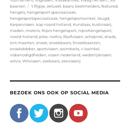
Tags
baarzen
't Rijpje
,
aktueel
,
baars
,
beetmelders
,
featured
,
hengels
,
hengelsport speciaalzaak
,
hengelsportspeciaalzaak
,
hengelsportwinkel
,
Jeugd
,
Karpervissen
,
kop noord holland
,
Kunstaas
,
kustvisseij
,
maden
,
molens
,
Nipro hengelsport
,
niprohengelsport
,
noord-holland
,
pike
,
roofvis
,
Roofvissen
,
schepnet
,
shads
,
sint maarten
,
snoek
,
snoekbaars
,
Snoekbaarzen
,
snoekdobber
,
sportvissen
,
swimbaits
,
v iswinkel
,
visbenodigdheden
,
vissen nederland
,
wedstrijdvissen
,
witvis
,
Witvissen
,
zeebaars
,
zeevisserij
BEZOEK ONS OOK OP SOCIAL MEDIA