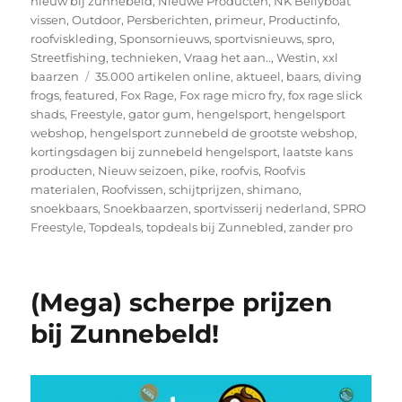
nieuw bij zunnebeld
,
Nieuwe Producten
,
NK Bellyboat
vissen
,
Outdoor
,
Persberichten
,
primeur
,
Productinfo
,
roofviskleding
,
Sponsornieuws
,
sportvisnieuws
,
spro
,
Streetfishing
,
technieken
,
Vraag het aan..
,
Westin
,
xxl
Tags
baarzen
35.000 artikelen online
,
aktueel
,
baars
,
diving
frogs
,
featured
,
Fox Rage
,
Fox rage micro fry
,
fox rage slick
shads
,
Freestyle
,
gator gum
,
hengelsport
,
hengelsport
webshop
,
hengelsport zunnebeld de grootste webshop
,
kortingsdagen bij zunnebeld hengelsport
,
laatste kans
producten
,
Nieuw seizoen
,
pike
,
roofvis
,
Roofvis
materialen
,
Roofvissen
,
schijtprijzen
,
shimano
,
snoekbaars
,
Snoekbaarzen
,
sportvisserij nederland
,
SPRO
Freestyle
,
Topdeals
,
topdeals bij Zunnebled
,
zander pro
(Mega) scherpe prijzen
bij Zunnebeld!