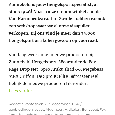
Zunnebeld is jouw hengelsportspecialist, al
sinds 1926! Naast onze stenen winkel aan de
Van Karnebeekstraat in Zwolle, hebben we ook
een webshop waar we al onze visspullen
verkopen. Bij ons vind je meer dan 35.000
hengelsport artikelen gewoon op voorraad.
Vandaag weer enkel nieuwe producten bij
Zunnebeld Hengelsport. Waaronder de Fox
Rage Drop Net, Spro Aruku shad 60, Megabass
MRX Griffon, De Spro JC Elite Baitcaster reel.
Bekijk de nieuwe producten hieronder.
“Nieuwe producten bij Zunnebeld Henge
Lees verder
Auteur
Geplaatst
Categorieën
Redactie Roofvisweb
19 december 2024
op
aanbiedingen
,
acties
,
Algemeen
,
Artikelen
,
Bellyboat
,
Fox
Rage
,
hengels
,
In de markt
,
Ingezonden
,
kleding
,