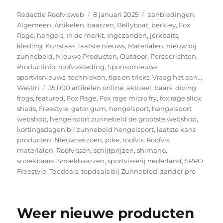
Auteur
Geplaatst
Categorieën
Redactie Roofvisweb
8 januari 2025
aanbiedingen
,
op
Algemeen
,
Artikelen
,
baarzen
,
Bellyboat
,
berkley
,
Fox
Rage
,
hengels
,
In de markt
,
Ingezonden
,
jerkbaits
,
kleding
,
Kunstaas
,
laatste nieuws
,
Materialen
,
nieuw bij
zunnebeld
,
Nieuwe Producten
,
Outdoor
,
Persberichten
,
Productinfo
,
roofviskleding
,
Sponsornieuws
,
sportvisnieuws
,
technieken
,
tips en tricks
,
Vraag het aan..
,
Tags
Westin
35.000 artikelen online
,
aktueel
,
baars
,
diving
frogs
,
featured
,
Fox Rage
,
Fox rage micro fry
,
fox rage slick
shads
,
Freestyle
,
gator gum
,
hengelsport
,
hengelsport
webshop
,
hengelsport zunnebeld de grootste webshop
,
kortingsdagen bij zunnebeld hengelsport
,
laatste kans
producten
,
Nieuw seizoen
,
pike
,
roofvis
,
Roofvis
materialen
,
Roofvissen
,
schijtprijzen
,
shimano
,
snoekbaars
,
Snoekbaarzen
,
sportvisserij nederland
,
SPRO
Freestyle
,
Topdeals
,
topdeals bij Zunnebled
,
zander pro
Weer nieuwe producten