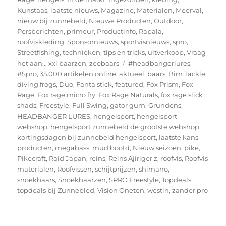
Kunstaas
,
laatste nieuws
,
Magazine
,
Materialen
,
Meerval
,
nieuw bij zunnebeld
,
Nieuwe Producten
,
Outdoor
,
Persberichten
,
primeur
,
Productinfo
,
Rapala
,
roofviskleding
,
Sponsornieuws
,
sportvisnieuws
,
spro
,
Streetfishing
,
technieken
,
tips en tricks
,
uitverkoop
,
Vraag
Tags
het aan..
,
xxl baarzen
,
zeebaars
#headbangerlures
,
#Spro
,
35.000 artikelen online
,
aktueel
,
baars
,
Bim Tackle
,
diving frogs
,
Duo
,
Fanta stick
,
featured
,
Fox Prism
,
Fox
Rage
,
Fox rage micro fry
,
Fox Rage Naturals
,
fox rage slick
shads
,
Freestyle
,
Full Swing
,
gator gum
,
Grundens
,
HEADBANGER LURES
,
hengelsport
,
hengelsport
webshop
,
hengelsport zunnebeld de grootste webshop
,
kortingsdagen bij zunnebeld hengelsport
,
laatste kans
producten
,
megabass
,
mud bootd
,
Nieuw seizoen
,
pike
,
Pikecraft
,
Raid Japan
,
reins
,
Reins Ajiriger z
,
roofvis
,
Roofvis
materialen
,
Roofvissen
,
schijtprijzen
,
shimano
,
snoekbaars
,
Snoekbaarzen
,
SPRO Freestyle
,
Topdeals
,
topdeals bij Zunnebled
,
Vision Oneten
,
westin
,
zander pro