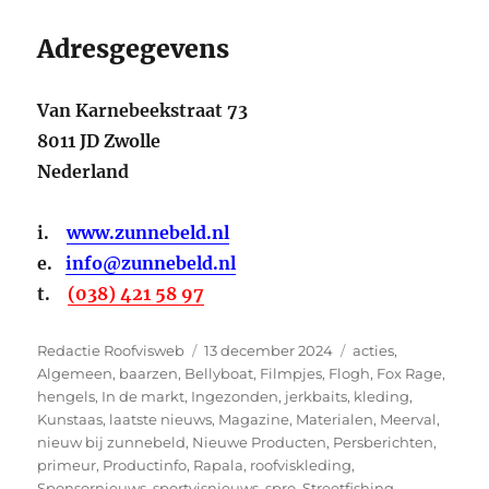
Adresgegevens
Van Karnebeekstraat 73
8011 JD Zwolle
Nederland
i.
www.zunnebeld.nl
e.
info@zunnebeld.nl
t.
(038) 421 58 97
Auteur
Geplaatst
Categorieën
Redactie Roofvisweb
13 december 2024
acties
,
op
Algemeen
,
baarzen
,
Bellyboat
,
Filmpjes
,
Flogh
,
Fox Rage
,
hengels
,
In de markt
,
Ingezonden
,
jerkbaits
,
kleding
,
Kunstaas
,
laatste nieuws
,
Magazine
,
Materialen
,
Meerval
,
nieuw bij zunnebeld
,
Nieuwe Producten
,
Persberichten
,
primeur
,
Productinfo
,
Rapala
,
roofviskleding
,
Sponsornieuws
,
sportvisnieuws
,
spro
,
Streetfishing
,