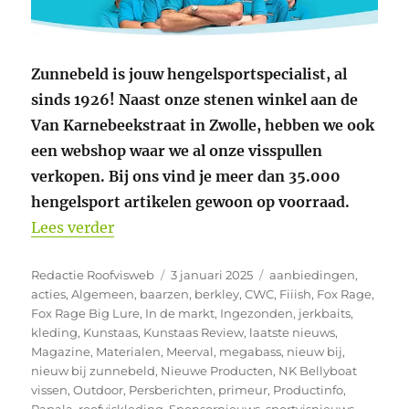
Zunnebeld is jouw hengelsportspecialist, al
sinds 1926! Naast onze stenen winkel aan de
Van Karnebeekstraat in Zwolle, hebben we ook
een webshop waar we al onze visspullen
verkopen. Bij ons vind je meer dan 35.000
hengelsport artikelen gewoon op voorraad.
“Weer nieuwe producten bij Zunnebeld 
Lees verder
Auteur
Geplaatst
Categorieën
Redactie Roofvisweb
3 januari 2025
aanbiedingen
,
op
acties
,
Algemeen
,
baarzen
,
berkley
,
CWC
,
Fiiish
,
Fox Rage
,
Fox Rage Big Lure
,
In de markt
,
Ingezonden
,
jerkbaits
,
kleding
,
Kunstaas
,
Kunstaas Review
,
laatste nieuws
,
Magazine
,
Materialen
,
Meerval
,
megabass
,
nieuw bij
,
nieuw bij zunnebeld
,
Nieuwe Producten
,
NK Bellyboat
vissen
,
Outdoor
,
Persberichten
,
primeur
,
Productinfo
,