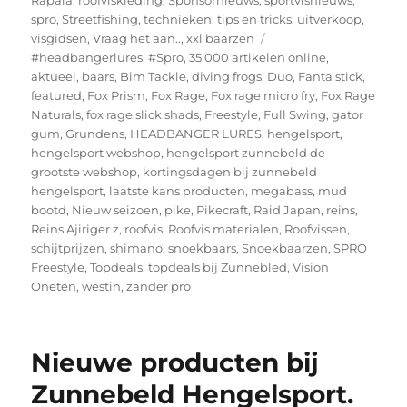
Rapala
,
roofviskleding
,
Sponsornieuws
,
sportvisnieuws
,
spro
,
Streetfishing
,
technieken
,
tips en tricks
,
uitverkoop
,
Tags
visgidsen
,
Vraag het aan..
,
xxl baarzen
#headbangerlures
,
#Spro
,
35.000 artikelen online
,
aktueel
,
baars
,
Bim Tackle
,
diving frogs
,
Duo
,
Fanta stick
,
featured
,
Fox Prism
,
Fox Rage
,
Fox rage micro fry
,
Fox Rage
Naturals
,
fox rage slick shads
,
Freestyle
,
Full Swing
,
gator
gum
,
Grundens
,
HEADBANGER LURES
,
hengelsport
,
hengelsport webshop
,
hengelsport zunnebeld de
grootste webshop
,
kortingsdagen bij zunnebeld
hengelsport
,
laatste kans producten
,
megabass
,
mud
bootd
,
Nieuw seizoen
,
pike
,
Pikecraft
,
Raid Japan
,
reins
,
Reins Ajiriger z
,
roofvis
,
Roofvis materialen
,
Roofvissen
,
schijtprijzen
,
shimano
,
snoekbaars
,
Snoekbaarzen
,
SPRO
Freestyle
,
Topdeals
,
topdeals bij Zunnebled
,
Vision
Oneten
,
westin
,
zander pro
Nieuwe producten bij
Zunnebeld Hengelsport.