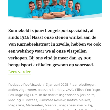
Zunnebeld is jouw hengelsportspecialist, al
sinds 1926! Naast onze stenen winkel aan de
Van Karnebeekstraat in Zwolle, hebben we ook
een webshop waar we al onze visspullen
verkopen. Bij ons vind je meer dan 35.000
hengelsport artikelen gewoon op voorraad.
“Weer nieuwe producten bij Zunnebeld 
Lees verder
Auteur
Geplaatst
Categorieën
Redactie Roofvisweb
3 januari 2025
aanbiedingen
,
op
acties
,
Algemeen
,
baarzen
,
berkley
,
CWC
,
Fiiish
,
Fox Rage
,
Fox Rage Big Lure
,
In de markt
,
Ingezonden
,
jerkbaits
,
kleding
,
Kunstaas
,
Kunstaas Review
,
laatste nieuws
,
Magazine
,
Materialen
,
Meerval
,
megabass
,
nieuw bij
,