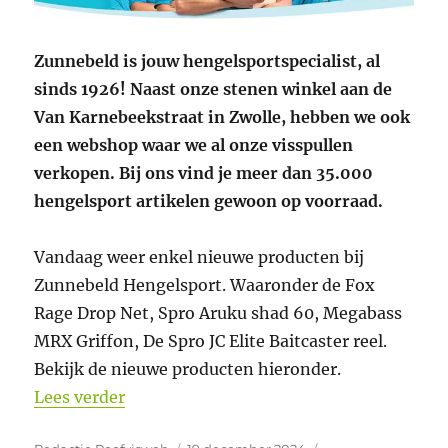
Zunnebeld is jouw hengelsportspecialist, al
sinds 1926! Naast onze stenen winkel aan de
Van Karnebeekstraat in Zwolle, hebben we ook
een webshop waar we al onze visspullen
verkopen. Bij ons vind je meer dan 35.000
hengelsport artikelen gewoon op voorraad.
Vandaag weer enkel nieuwe producten bij
Zunnebeld Hengelsport. Waaronder de Fox
Rage Drop Net, Spro Aruku shad 60, Megabass
MRX Griffon, De Spro JC Elite Baitcaster reel.
Bekijk de nieuwe producten hieronder.
“Nieuwe producten bij Zunnebeld Henge
Lees verder
Auteur
Geplaatst
Categorieën