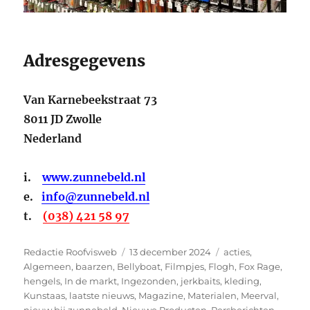
Adresgegevens
Van Karnebeekstraat 73
8011 JD Zwolle
Nederland
i.
www.zunnebeld.nl
e.
info@zunnebeld.nl
t.
(038) 421 58 97
Auteur
Geplaatst
Categorieën
Redactie Roofvisweb
13 december 2024
acties
,
op
Algemeen
,
baarzen
,
Bellyboat
,
Filmpjes
,
Flogh
,
Fox Rage
,
hengels
,
In de markt
,
Ingezonden
,
jerkbaits
,
kleding
,
Kunstaas
,
laatste nieuws
,
Magazine
,
Materialen
,
Meerval
,