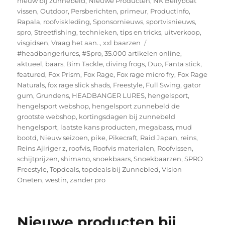
nieuw bij zunnebeld
,
Nieuwe Producten
,
NK Bellyboat
vissen
,
Outdoor
,
Persberichten
,
primeur
,
Productinfo
,
Rapala
,
roofviskleding
,
Sponsornieuws
,
sportvisnieuws
,
spro
,
Streetfishing
,
technieken
,
tips en tricks
,
uitverkoop
,
Tags
visgidsen
,
Vraag het aan..
,
xxl baarzen
#headbangerlures
,
#Spro
,
35.000 artikelen online
,
aktueel
,
baars
,
Bim Tackle
,
diving frogs
,
Duo
,
Fanta stick
,
featured
,
Fox Prism
,
Fox Rage
,
Fox rage micro fry
,
Fox Rage
Naturals
,
fox rage slick shads
,
Freestyle
,
Full Swing
,
gator
gum
,
Grundens
,
HEADBANGER LURES
,
hengelsport
,
hengelsport webshop
,
hengelsport zunnebeld de
grootste webshop
,
kortingsdagen bij zunnebeld
hengelsport
,
laatste kans producten
,
megabass
,
mud
bootd
,
Nieuw seizoen
,
pike
,
Pikecraft
,
Raid Japan
,
reins
,
Reins Ajiriger z
,
roofvis
,
Roofvis materialen
,
Roofvissen
,
schijtprijzen
,
shimano
,
snoekbaars
,
Snoekbaarzen
,
SPRO
Freestyle
,
Topdeals
,
topdeals bij Zunnebled
,
Vision
Oneten
,
westin
,
zander pro
Nieuwe producten bij