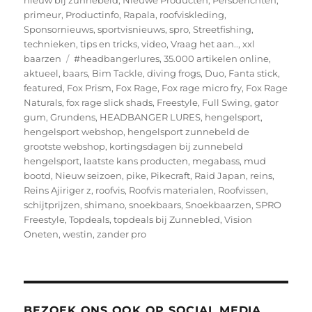
nieuw bij zunnebeld
,
Nieuwe Producten
,
Persberichten
,
primeur
,
Productinfo
,
Rapala
,
roofviskleding
,
Sponsornieuws
,
sportvisnieuws
,
spro
,
Streetfishing
,
technieken
,
tips en tricks
,
video
,
Vraag het aan..
,
xxl
Tags
baarzen
#headbangerlures
,
35.000 artikelen online
,
aktueel
,
baars
,
Bim Tackle
,
diving frogs
,
Duo
,
Fanta stick
,
featured
,
Fox Prism
,
Fox Rage
,
Fox rage micro fry
,
Fox Rage
Naturals
,
fox rage slick shads
,
Freestyle
,
Full Swing
,
gator
gum
,
Grundens
,
HEADBANGER LURES
,
hengelsport
,
hengelsport webshop
,
hengelsport zunnebeld de
grootste webshop
,
kortingsdagen bij zunnebeld
hengelsport
,
laatste kans producten
,
megabass
,
mud
bootd
,
Nieuw seizoen
,
pike
,
Pikecraft
,
Raid Japan
,
reins
,
Reins Ajiriger z
,
roofvis
,
Roofvis materialen
,
Roofvissen
,
schijtprijzen
,
shimano
,
snoekbaars
,
Snoekbaarzen
,
SPRO
Freestyle
,
Topdeals
,
topdeals bij Zunnebled
,
Vision
Oneten
,
westin
,
zander pro
BEZOEK ONS OOK OP SOCIAL MEDIA