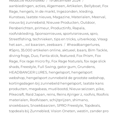
Redactie Roofvisweb
19 december 2024
op
aanbiedingen
,
acties
,
Algemeen
,
Artikelen
,
Bellyboat
,
Fox
Rage
,
hengels
,
In de markt
,
Ingezonden
,
kleding
,
Kunstaas
,
laatste nieuws
,
Magazine
,
Materialen
,
Meerval
,
nieuw bij zunnebeld
,
Nieuwe Producten
,
Outdoor
,
Persberichten
,
primeur
,
Productinfo
,
Rapala
,
roofviskleding
,
Sponsornieuws
,
sportvisnieuws
,
spro
,
Streetfishing
,
technieken
,
tips en tricks
,
uitverkoop
,
Vraag
Tags
het aan..
,
xxl baarzen
,
zeebaars
#headbangerlures
,
#Spro
,
35.000 artikelen online
,
aktueel
,
baars
,
Bim Tackle
,
diving frogs
,
Duo
,
Fanta stick
,
featured
,
Fox Prism
,
Fox
Rage
,
Fox rage micro fry
,
Fox Rage Naturals
,
fox rage slick
shads
,
Freestyle
,
Full Swing
,
gator gum
,
Grundens
,
HEADBANGER LURES
,
hengelsport
,
hengelsport
webshop
,
hengelsport zunnebeld de grootste webshop
,
kortingsdagen bij zunnebeld hengelsport
,
laatste kans
producten
,
megabass
,
mud bootd
,
Nieuw seizoen
,
pike
,
Pikecraft
,
Raid Japan
,
reins
,
Reins Ajiriger z
,
roofvis
,
Roofvis
materialen
,
Roofvissen
,
schijtprijzen
,
shimano
,
snoekbaars
,
Snoekbaarzen
,
SPRO Freestyle
,
Topdeals
,
topdeals bij Zunnebled
,
Vision Oneten
,
westin
,
zander pro