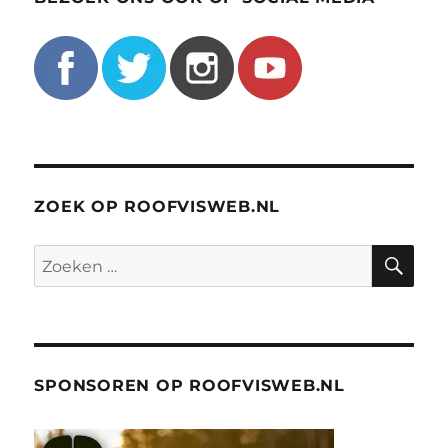
ZOEK OP ROOFVISWEB.NL
ZO
Zoeken
naar:
SPONSOREN OP ROOFVISWEB.NL