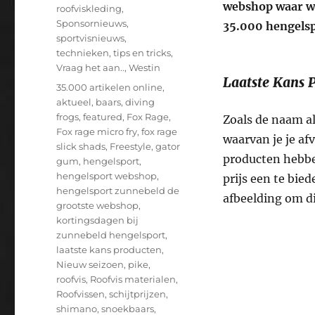
webshop waar we
roofviskleding
,
Sponsornieuws
,
35.000 hengelsp
sportvisnieuws
,
technieken
,
tips en tricks
,
Vraag het aan..
,
Westin
Laatste Kans P
Tags
35.000 artikelen online
,
aktueel
,
baars
,
diving
frogs
,
featured
,
Fox Rage
,
Zoals de naam a
Fox rage micro fry
,
fox rage
waarvan je je a
slick shads
,
Freestyle
,
gator
producten hebbe
gum
,
hengelsport
,
hengelsport webshop
,
prijs een te bied
hengelsport zunnebeld de
afbeelding om di
grootste webshop
,
kortingsdagen bij
zunnebeld hengelsport
,
laatste kans producten
,
Nieuw seizoen
,
pike
,
roofvis
,
Roofvis materialen
,
Roofvissen
,
schijtprijzen
,
shimano
,
snoekbaars
,