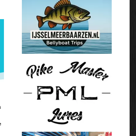
n
e
“Heel veel nieuwe producten bij Zunnebeld”