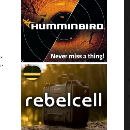
e
pe
pe prijzen bij Zunnebeld!”