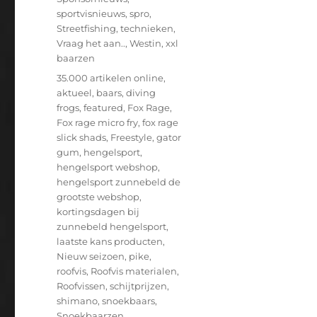
sportvisnieuws
,
spro
,
Streetfishing
,
technieken
,
Vraag het aan..
,
Westin
,
xxl
baarzen
Tags
35.000 artikelen online
,
aktueel
,
baars
,
diving
frogs
,
featured
,
Fox Rage
,
Fox rage micro fry
,
fox rage
slick shads
,
Freestyle
,
gator
gum
,
hengelsport
,
hengelsport webshop
,
hengelsport zunnebeld de
grootste webshop
,
kortingsdagen bij
zunnebeld hengelsport
,
laatste kans producten
,
Nieuw seizoen
,
pike
,
roofvis
,
Roofvis materialen
,
Roofvissen
,
schijtprijzen
,
shimano
,
snoekbaars
,
Snoekbaarzen
,