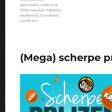
sportvisserij nederland
,
SPRO Freestyle
,
Topdeals
,
topdeals bij Zunnebled
,
zander pro
(Mega) scherpe pr