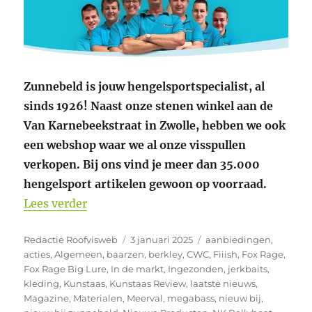
Zunnebeld is jouw hengelsportspecialist, al
sinds 1926! Naast onze stenen winkel aan de
Van Karnebeekstraat in Zwolle, hebben we ook
een webshop waar we al onze visspullen
verkopen. Bij ons vind je meer dan 35.000
hengelsport artikelen gewoon op voorraad.
“Weer nieuwe producten bij Zunnebeld 
Lees verder
Auteur
Geplaatst
Categorieën
Redactie Roofvisweb
3 januari 2025
aanbiedingen
,
op
acties
,
Algemeen
,
baarzen
,
berkley
,
CWC
,
Fiiish
,
Fox Rage
,
Fox Rage Big Lure
,
In de markt
,
Ingezonden
,
jerkbaits
,
kleding
,
Kunstaas
,
Kunstaas Review
,
laatste nieuws
,
Magazine
,
Materialen
,
Meerval
,
megabass
,
nieuw bij
,