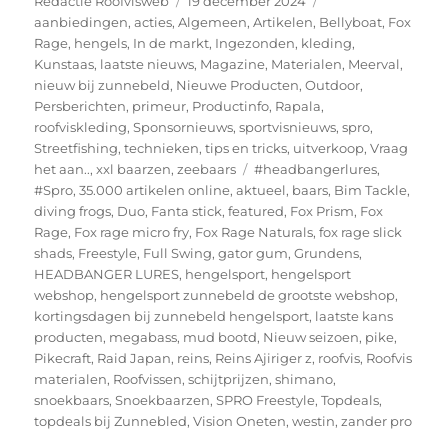
Redactie Roofvisweb
19 december 2024
op
aanbiedingen
,
acties
,
Algemeen
,
Artikelen
,
Bellyboat
,
Fox
Rage
,
hengels
,
In de markt
,
Ingezonden
,
kleding
,
Kunstaas
,
laatste nieuws
,
Magazine
,
Materialen
,
Meerval
,
nieuw bij zunnebeld
,
Nieuwe Producten
,
Outdoor
,
Persberichten
,
primeur
,
Productinfo
,
Rapala
,
roofviskleding
,
Sponsornieuws
,
sportvisnieuws
,
spro
,
Streetfishing
,
technieken
,
tips en tricks
,
uitverkoop
,
Vraag
Tags
het aan..
,
xxl baarzen
,
zeebaars
#headbangerlures
,
#Spro
,
35.000 artikelen online
,
aktueel
,
baars
,
Bim Tackle
,
diving frogs
,
Duo
,
Fanta stick
,
featured
,
Fox Prism
,
Fox
Rage
,
Fox rage micro fry
,
Fox Rage Naturals
,
fox rage slick
shads
,
Freestyle
,
Full Swing
,
gator gum
,
Grundens
,
HEADBANGER LURES
,
hengelsport
,
hengelsport
webshop
,
hengelsport zunnebeld de grootste webshop
,
kortingsdagen bij zunnebeld hengelsport
,
laatste kans
producten
,
megabass
,
mud bootd
,
Nieuw seizoen
,
pike
,
Pikecraft
,
Raid Japan
,
reins
,
Reins Ajiriger z
,
roofvis
,
Roofvis
materialen
,
Roofvissen
,
schijtprijzen
,
shimano
,
snoekbaars
,
Snoekbaarzen
,
SPRO Freestyle
,
Topdeals
,
topdeals bij Zunnebled
,
Vision Oneten
,
westin
,
zander pro