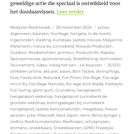
geweldige actie die speciaal is ontwikkeld voor
“Nieuw binnen bij Z
het doodaasvissen.
Lees verder
Auteur
Geplaatst
Categorieën
Redactie Roofvisweb
29 november 2024
acties
,
op
Algemeen
,
baarzen
,
Fox Rage
,
hengels
,
In de markt
,
Ingezonden
,
kleding
,
Kunstaas
,
laatste nieuws
,
Magazine
,
Materialen
,
nieuw bij zunnebeld
,
Nieuwe Producten
,
Outdoor
,
Persberichten
,
primeur
,
Productinfo
,
Rapala
,
Sponsornieuws
,
sportvisnieuws
,
Streetfishing
,
technieken
,
Tags
Tournament
,
video
,
Vraag het aan..
,
xxl baarzen
35.000
artikelen online
,
aktueel
,
baars
,
Bim Tackle
,
diving frogs
,
Duo
,
Fanta stick
,
featured
,
Fox Prism
,
Fox Rage
,
Fox rage
micro fry
,
Fox Rage Naturals
,
fox rage slick shads
,
Freestyle
,
Full Swing
,
gator gum
,
Grundens
,
hengelsport
,
hengelsport webshop
,
hengelsport zunnebeld de
grootste webshop
,
kortingsdagen bij zunnebeld
hengelsport
,
laatste kans producten
,
megabass
,
Nieuw
seizoen
,
pike
,
Pikecraft
,
Raid Japan
,
reins
,
Reins Ajiriger z
,
roofvis
,
Roofvis materialen
,
Roofvissen
,
schijtprijzen
,
shimano
,
snoekbaars
,
Snoekbaarzen
,
SPRO Freestyle
,
Topdeals
,
topdeals bij Zunnebled
,
Vision Oneten
,
westin
,