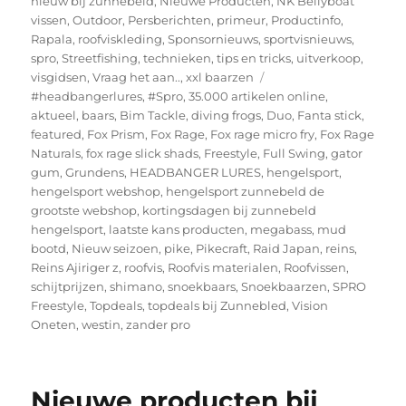
nieuw bij zunnebeld
,
Nieuwe Producten
,
NK Bellyboat
vissen
,
Outdoor
,
Persberichten
,
primeur
,
Productinfo
,
Rapala
,
roofviskleding
,
Sponsornieuws
,
sportvisnieuws
,
spro
,
Streetfishing
,
technieken
,
tips en tricks
,
uitverkoop
,
Tags
visgidsen
,
Vraag het aan..
,
xxl baarzen
#headbangerlures
,
#Spro
,
35.000 artikelen online
,
aktueel
,
baars
,
Bim Tackle
,
diving frogs
,
Duo
,
Fanta stick
,
featured
,
Fox Prism
,
Fox Rage
,
Fox rage micro fry
,
Fox Rage
Naturals
,
fox rage slick shads
,
Freestyle
,
Full Swing
,
gator
gum
,
Grundens
,
HEADBANGER LURES
,
hengelsport
,
hengelsport webshop
,
hengelsport zunnebeld de
grootste webshop
,
kortingsdagen bij zunnebeld
hengelsport
,
laatste kans producten
,
megabass
,
mud
bootd
,
Nieuw seizoen
,
pike
,
Pikecraft
,
Raid Japan
,
reins
,
Reins Ajiriger z
,
roofvis
,
Roofvis materialen
,
Roofvissen
,
schijtprijzen
,
shimano
,
snoekbaars
,
Snoekbaarzen
,
SPRO
Freestyle
,
Topdeals
,
topdeals bij Zunnebled
,
Vision
Oneten
,
westin
,
zander pro
Nieuwe producten bij