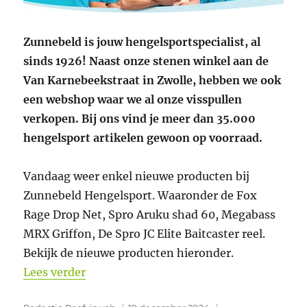
Zunnebeld is jouw hengelsportspecialist, al
sinds 1926! Naast onze stenen winkel aan de
Van Karnebeekstraat in Zwolle, hebben we ook
een webshop waar we al onze visspullen
verkopen. Bij ons vind je meer dan 35.000
hengelsport artikelen gewoon op voorraad.
Vandaag weer enkel nieuwe producten bij
Zunnebeld Hengelsport. Waaronder de Fox
Rage Drop Net, Spro Aruku shad 60, Megabass
MRX Griffon, De Spro JC Elite Baitcaster reel.
Bekijk de nieuwe producten hieronder.
“Nieuwe producten bij Zunnebeld Henge
Lees verder
Auteur
Geplaatst
Categorieën