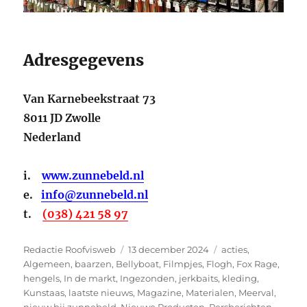
Adresgegevens
Van Karnebeekstraat 73
8011 JD Zwolle
Nederland
i.
www.zunnebeld.nl
e.
info@zunnebeld.nl
t.
(038) 421 58 97
Auteur
Geplaatst
Categorieën
Redactie Roofvisweb
13 december 2024
acties
,
op
Algemeen
,
baarzen
,
Bellyboat
,
Filmpjes
,
Flogh
,
Fox Rage
,
hengels
,
In de markt
,
Ingezonden
,
jerkbaits
,
kleding
,
Kunstaas
,
laatste nieuws
,
Magazine
,
Materialen
,
Meerval
,