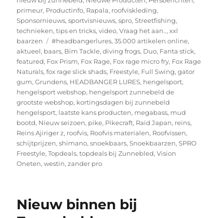
nieuw bij zunnebeld
,
Nieuwe Producten
,
Persberichten
,
primeur
,
Productinfo
,
Rapala
,
roofviskleding
,
Sponsornieuws
,
sportvisnieuws
,
spro
,
Streetfishing
,
technieken
,
tips en tricks
,
video
,
Vraag het aan..
,
xxl
Tags
baarzen
#headbangerlures
,
35.000 artikelen online
,
aktueel
,
baars
,
Bim Tackle
,
diving frogs
,
Duo
,
Fanta stick
,
featured
,
Fox Prism
,
Fox Rage
,
Fox rage micro fry
,
Fox Rage
Naturals
,
fox rage slick shads
,
Freestyle
,
Full Swing
,
gator
gum
,
Grundens
,
HEADBANGER LURES
,
hengelsport
,
hengelsport webshop
,
hengelsport zunnebeld de
grootste webshop
,
kortingsdagen bij zunnebeld
hengelsport
,
laatste kans producten
,
megabass
,
mud
bootd
,
Nieuw seizoen
,
pike
,
Pikecraft
,
Raid Japan
,
reins
,
Reins Ajiriger z
,
roofvis
,
Roofvis materialen
,
Roofvissen
,
schijtprijzen
,
shimano
,
snoekbaars
,
Snoekbaarzen
,
SPRO
Freestyle
,
Topdeals
,
topdeals bij Zunnebled
,
Vision
Oneten
,
westin
,
zander pro
Nieuw binnen bij