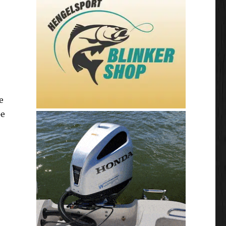
e
pe
pe prijzen bij Zunnebeld!”