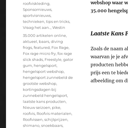
webshop waar we
roofviskleding
,
Sponsornieuws
,
35.000 hengelsp
sportvisnieuws
,
technieken
,
tips en tricks
,
Vraag het aan..
,
Westin
Laatste Kans P
Tags
35.000 artikelen online
,
aktueel
,
baars
,
diving
frogs
,
featured
,
Fox Rage
,
Zoals de naam a
Fox rage micro fry
,
fox rage
waarvan je je a
slick shads
,
Freestyle
,
gator
producten hebbe
gum
,
hengelsport
,
hengelsport webshop
,
prijs een te bied
hengelsport zunnebeld de
afbeelding om di
grootste webshop
,
kortingsdagen bij
zunnebeld hengelsport
,
laatste kans producten
,
Nieuw seizoen
,
pike
,
roofvis
,
Roofvis materialen
,
Roofvissen
,
schijtprijzen
,
shimano
,
snoekbaars
,