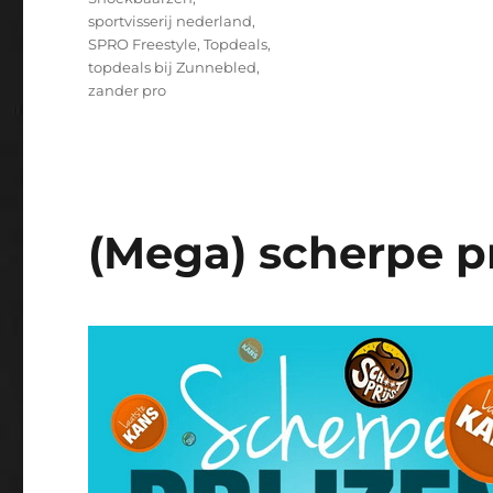
sportvisserij nederland
,
SPRO Freestyle
,
Topdeals
,
topdeals bij Zunnebled
,
zander pro
(Mega) scherpe pr