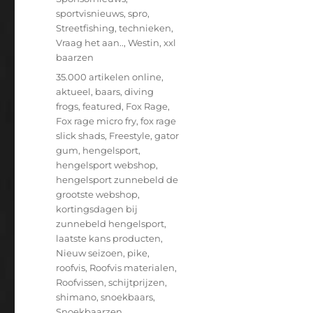
sportvisnieuws
,
spro
,
Streetfishing
,
technieken
,
Vraag het aan..
,
Westin
,
xxl
baarzen
Tags
35.000 artikelen online
,
aktueel
,
baars
,
diving
frogs
,
featured
,
Fox Rage
,
Fox rage micro fry
,
fox rage
slick shads
,
Freestyle
,
gator
gum
,
hengelsport
,
hengelsport webshop
,
hengelsport zunnebeld de
grootste webshop
,
kortingsdagen bij
zunnebeld hengelsport
,
laatste kans producten
,
Nieuw seizoen
,
pike
,
roofvis
,
Roofvis materialen
,
Roofvissen
,
schijtprijzen
,
shimano
,
snoekbaars
,
Snoekbaarzen
,