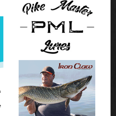
n
e
“Heel veel nieuwe producten bij Zunnebeld”