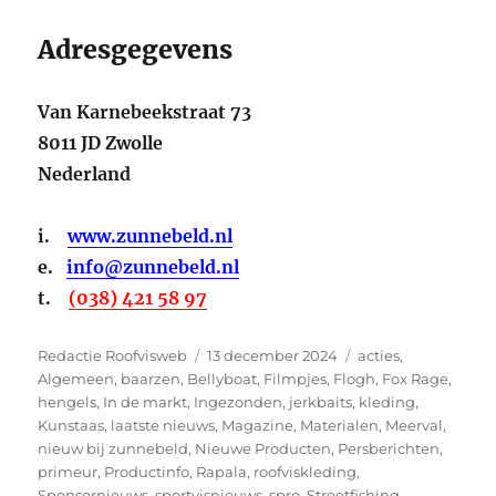
Adresgegevens
Van Karnebeekstraat 73
8011 JD Zwolle
Nederland
i.
www.zunnebeld.nl
e.
info@zunnebeld.nl
t.
(038) 421 58 97
Auteur
Geplaatst
Categorieën
Redactie Roofvisweb
13 december 2024
acties
,
op
Algemeen
,
baarzen
,
Bellyboat
,
Filmpjes
,
Flogh
,
Fox Rage
,
hengels
,
In de markt
,
Ingezonden
,
jerkbaits
,
kleding
,
Kunstaas
,
laatste nieuws
,
Magazine
,
Materialen
,
Meerval
,
nieuw bij zunnebeld
,
Nieuwe Producten
,
Persberichten
,
primeur
,
Productinfo
,
Rapala
,
roofviskleding
,
Sponsornieuws
,
sportvisnieuws
,
spro
,
Streetfishing
,