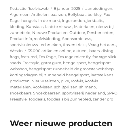
Auteur
Geplaatst
Categorieën
Redactie Roofvisweb
8 januari 2025
aanbiedingen
,
op
Algemeen
,
Artikelen
,
baarzen
,
Bellyboat
,
berkley
,
Fox
Rage
,
hengels
,
In de markt
,
Ingezonden
,
jerkbaits
,
kleding
,
Kunstaas
,
laatste nieuws
,
Materialen
,
nieuw bij
zunnebeld
,
Nieuwe Producten
,
Outdoor
,
Persberichten
,
Productinfo
,
roofviskleding
,
Sponsornieuws
,
sportvisnieuws
,
technieken
,
tips en tricks
,
Vraag het aan..
,
Tags
Westin
35.000 artikelen online
,
aktueel
,
baars
,
diving
frogs
,
featured
,
Fox Rage
,
Fox rage micro fry
,
fox rage slick
shads
,
Freestyle
,
gator gum
,
hengelsport
,
hengelsport
webshop
,
hengelsport zunnebeld de grootste webshop
,
kortingsdagen bij zunnebeld hengelsport
,
laatste kans
producten
,
Nieuw seizoen
,
pike
,
roofvis
,
Roofvis
materialen
,
Roofvissen
,
schijtprijzen
,
shimano
,
snoekbaars
,
Snoekbaarzen
,
sportvisserij nederland
,
SPRO
Freestyle
,
Topdeals
,
topdeals bij Zunnebled
,
zander pro
Weer nieuwe producten