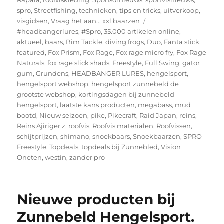
Rapala
,
roofviskleding
,
Sponsornieuws
,
sportvisnieuws
,
spro
,
Streetfishing
,
technieken
,
tips en tricks
,
uitverkoop
,
Tags
visgidsen
,
Vraag het aan..
,
xxl baarzen
#headbangerlures
,
#Spro
,
35.000 artikelen online
,
aktueel
,
baars
,
Bim Tackle
,
diving frogs
,
Duo
,
Fanta stick
,
featured
,
Fox Prism
,
Fox Rage
,
Fox rage micro fry
,
Fox Rage
Naturals
,
fox rage slick shads
,
Freestyle
,
Full Swing
,
gator
gum
,
Grundens
,
HEADBANGER LURES
,
hengelsport
,
hengelsport webshop
,
hengelsport zunnebeld de
grootste webshop
,
kortingsdagen bij zunnebeld
hengelsport
,
laatste kans producten
,
megabass
,
mud
bootd
,
Nieuw seizoen
,
pike
,
Pikecraft
,
Raid Japan
,
reins
,
Reins Ajiriger z
,
roofvis
,
Roofvis materialen
,
Roofvissen
,
schijtprijzen
,
shimano
,
snoekbaars
,
Snoekbaarzen
,
SPRO
Freestyle
,
Topdeals
,
topdeals bij Zunnebled
,
Vision
Oneten
,
westin
,
zander pro
Nieuwe producten bij
Zunnebeld Hengelsport.