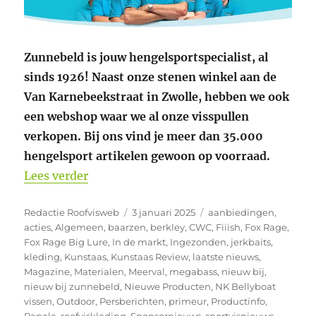
Zunnebeld is jouw hengelsportspecialist, al
sinds 1926! Naast onze stenen winkel aan de
Van Karnebeekstraat in Zwolle, hebben we ook
een webshop waar we al onze visspullen
verkopen. Bij ons vind je meer dan 35.000
hengelsport artikelen gewoon op voorraad.
“Weer nieuwe producten bij Zunnebeld 
Lees verder
Auteur
Geplaatst
Categorieën
Redactie Roofvisweb
3 januari 2025
aanbiedingen
,
op
acties
,
Algemeen
,
baarzen
,
berkley
,
CWC
,
Fiiish
,
Fox Rage
,
Fox Rage Big Lure
,
In de markt
,
Ingezonden
,
jerkbaits
,
kleding
,
Kunstaas
,
Kunstaas Review
,
laatste nieuws
,
Magazine
,
Materialen
,
Meerval
,
megabass
,
nieuw bij
,
nieuw bij zunnebeld
,
Nieuwe Producten
,
NK Bellyboat
vissen
,
Outdoor
,
Persberichten
,
primeur
,
Productinfo
,