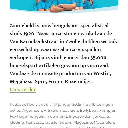
Zunnebeld is jouw hengelsportspecialist, al
sinds 1926! Naast onze stenen winkel aan de
Van Karnebeekstraat in Zwolle, hebben we ook
een webshop waar we al onze visspullen
verkopen. Bij ons vind je meer dan 35.000
hengelsport artikelen gewoon op voorraad.
Vandaag de nieuwste producten van Westin,
Megabass, Spro, Fox en Rozemeijer.
“Heel veel nieuwe producten bij Zunneb
Lees verder
Auteur
Geplaatst
Categorieën
Redactie Roofvisweb
17 januari 2025
aanbiedingen
,
op
acties
,
Algemeen
,
Artikelen
,
baarzen
,
Bellyboat
,
Filmpjes
,
Fox Rage
,
hengels
,
In de markt
,
Ingezonden
,
jerkbaits
,
kleding
,
Kunstaas
,
laatste nieuws
,
Magazine
,
Materialen
,