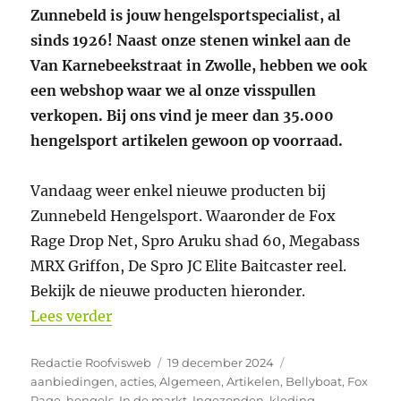
Zunnebeld is jouw hengelsportspecialist, al
sinds 1926! Naast onze stenen winkel aan de
Van Karnebeekstraat in Zwolle, hebben we ook
een webshop waar we al onze visspullen
verkopen. Bij ons vind je meer dan 35.000
hengelsport artikelen gewoon op voorraad.
Vandaag weer enkel nieuwe producten bij
Zunnebeld Hengelsport. Waaronder de Fox
Rage Drop Net, Spro Aruku shad 60, Megabass
MRX Griffon, De Spro JC Elite Baitcaster reel.
Bekijk de nieuwe producten hieronder.
“Nieuwe producten bij Zunnebeld Henge
Lees verder
Auteur
Geplaatst
Categorieën
Redactie Roofvisweb
19 december 2024
op
aanbiedingen
,
acties
,
Algemeen
,
Artikelen
,
Bellyboat
,
Fox
Rage
,
hengels
,
In de markt
,
Ingezonden
,
kleding
,