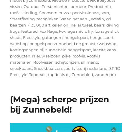
nieuw bij zunnebeld
,
Nieuwe Producten
,
NK Bellyboat
vissen
,
Outdoor
,
Persberichten
,
primeur
,
Productinfo
,
roofviskleding
,
Sponsornieuws
,
sportvisnieuws
,
spro
,
Streetfishing
,
technieken
,
Vraag het aan..
,
Westin
,
xxl
Tags
baarzen
35.000 artikelen online
,
aktueel
,
baars
,
diving
frogs
,
featured
,
Fox Rage
,
Fox rage micro fry
,
fox rage slick
shads
,
Freestyle
,
gator gum
,
hengelsport
,
hengelsport
webshop
,
hengelsport zunnebeld de grootste webshop
,
kortingsdagen bij zunnebeld hengelsport
,
laatste kans
producten
,
Nieuw seizoen
,
pike
,
roofvis
,
Roofvis
materialen
,
Roofvissen
,
schijtprijzen
,
shimano
,
snoekbaars
,
Snoekbaarzen
,
sportvisserij nederland
,
SPRO
Freestyle
,
Topdeals
,
topdeals bij Zunnebled
,
zander pro
(Mega) scherpe prijzen
bij Zunnebeld!