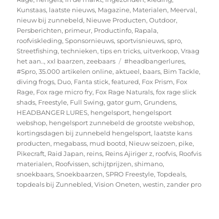
Kunstaas
,
laatste nieuws
,
Magazine
,
Materialen
,
Meerval
,
nieuw bij zunnebeld
,
Nieuwe Producten
,
Outdoor
,
Persberichten
,
primeur
,
Productinfo
,
Rapala
,
roofviskleding
,
Sponsornieuws
,
sportvisnieuws
,
spro
,
Streetfishing
,
technieken
,
tips en tricks
,
uitverkoop
,
Vraag
Tags
het aan..
,
xxl baarzen
,
zeebaars
#headbangerlures
,
#Spro
,
35.000 artikelen online
,
aktueel
,
baars
,
Bim Tackle
,
diving frogs
,
Duo
,
Fanta stick
,
featured
,
Fox Prism
,
Fox
Rage
,
Fox rage micro fry
,
Fox Rage Naturals
,
fox rage slick
shads
,
Freestyle
,
Full Swing
,
gator gum
,
Grundens
,
HEADBANGER LURES
,
hengelsport
,
hengelsport
webshop
,
hengelsport zunnebeld de grootste webshop
,
kortingsdagen bij zunnebeld hengelsport
,
laatste kans
producten
,
megabass
,
mud bootd
,
Nieuw seizoen
,
pike
,
Pikecraft
,
Raid Japan
,
reins
,
Reins Ajiriger z
,
roofvis
,
Roofvis
materialen
,
Roofvissen
,
schijtprijzen
,
shimano
,
snoekbaars
,
Snoekbaarzen
,
SPRO Freestyle
,
Topdeals
,
topdeals bij Zunnebled
,
Vision Oneten
,
westin
,
zander pro